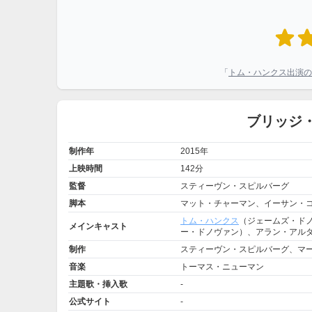
「
トム・ハンクス出演の
ブリッジ
制作年
2015年
上映時間
142分
監督
スティーヴン・スピルバーグ
脚本
マット・チャーマン、イーサン・
トム・ハンクス
（ジェームズ・ド
メインキャスト
ー・ドノヴァン）、アラン・アルダ
制作
スティーヴン・スピルバーグ、マ
音楽
トーマス・ニューマン
主題歌・挿入歌
-
公式サイト
-