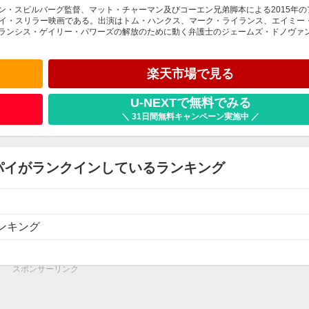
ティーヴン・スピルバーグ監督、マット・チャーマン及びコーエン兄弟脚本による2015年
イ・スリラー映画である。出演はトム・ハンクス、マーク・ライランス、エイミー
フランシス・ゲイリー・パワーズの解放のために動く弁護士のジェームズ・ドノヴァ
楽天市場で見る
U-NEXTで無料でみる
＼ 31日間無料キャンペーン実施中 ／
パイがランクインしているランキング
ンキング
スポンサーリンク