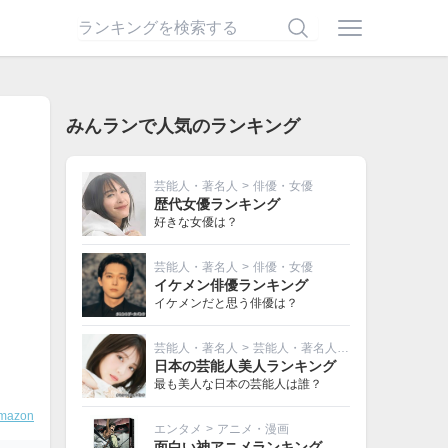
みんランで人気のランキング
芸能人・著名人
>
俳優・女優
歴代女優ランキング
好きな女優は？
芸能人・著名人
>
俳優・女優
イケメン俳優ランキング
イケメンだと思う俳優は？
芸能人・著名人
>
芸能人・著名人その他
日本の芸能人美人ランキング
最も美人な日本の芸能人は誰？
mazon
エンタメ
>
アニメ・漫画
面白い神アニメランキング