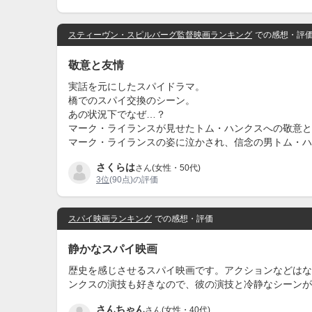
スティーヴン・スピルバーグ監督映画ランキング
での感想・評
敬意と友情
実話を元にしたスパイドラマ。
橋でのスパイ交換のシーン。
あの状況下でなぜ…？
マーク・ライランスが見せたトム・ハンクスへの敬意と
マーク・ライランスの姿に泣かされ、信念の男トム・ハ
さくらは
さん(女性・50代)
3位
(90点)の評価
スパイ映画ランキング
での感想・評価
静かなスパイ映画
歴史を感じさせるスパイ映画です。アクションなどはな
ンクスの演技も好きなので、彼の演技と冷静なシーンが
さんちゃん
さん(女性・40代)