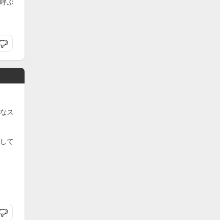
呼ぶ
なス
して