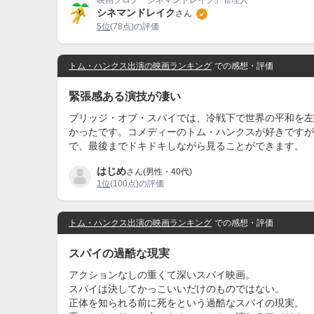
映画ブログ『シネマンドレイク』管理人
シネマンドレイク
さん
5位
(78点)の評価
トム・ハンクス出演の映画ランキング
での感想・評価
緊張感ある演技が凄い
ブリッジ・オブ・スパイでは、冷戦下で世界の平和を左
かったです。コメディーのトム・ハンクスが好きですが
で、最後までドキドキしながら見ることができます。
はじめ
さん(男性・40代)
1位
(100点)の評価
トム・ハンクス出演の映画ランキング
での感想・評価
スパイの過酷な現実
アクションなしの重くて深いスパイ映画。
スパイは決してかっこいいだけのものではない。
正体を知られる前に死をという過酷なスパイの現実。