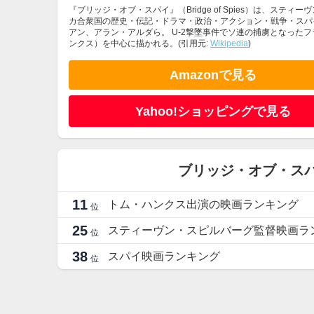
『ブリッジ・オブ・スパイ』（Bridge of Spies）は、ス
カ合衆国の歴史・伝記・ドラマ・政治・アクション・戦争・スパ
アン、アラン・アルダら。 U-2撃墜事件でソ連の捕虜となった
ンクス）を中心に描かれる。(引用元:
Wikipedia
)
Amazonで見る
Yahoo!ショッピングで見る
ブリッジ・オブ・ス
11
トム・ハンクス出演の映画ランキング
位
25
スティーヴン・スピルバーグ監督映画ラ
位
38
スパイ映画ランキング
位