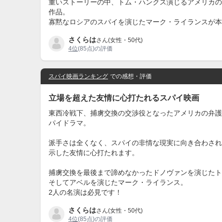
重いストーリーの中、トム・ハンクス演じるアメリカの
作品。
寡黙なロシアのスパイを演じたマーク・ライランスが本
さくらは
さん(女性・50代)
4位
(85点)の評価
スパイ映画ランキング
での感想・評価
立場を超えた友情に心打たれるスパイ映画
東西冷戦下、捕虜交換の交渉役となったアメリカの弁護
パイドラマ。
派手さは全くなく、スパイの非情な現実に向き合わされ
示した友情に心打たれます。
捕虜交換を最後まで諦めなかったドノヴァンを演じたト
そしてアベルを演じたマーク・ライランス。
2人の名演は必見です！
さくらは
さん(女性・50代)
4位
(85点)の評価