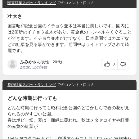
関東紅葉スポットランキング
でのコメント・口コミ
壮大さ
国営昭和記念公園のイチョウ並木は本当に美しいです。園内に
は2箇所のイチョウ並木があり、黄金色のトンネルをくぐること
ができます。イチョウ並木だけでなく、日本庭園ではカエデな
どの紅葉を見る事ができます。期間中はライトアップされて綺
麗です。
ふみか
さん(女性・20代)
0
2位
(95点)の評価
都内紅葉スポットランキング
でのコメント・口コミ
どんな時期に行っても
どんな時期に行っても昭和記念公園のどこかしらで春の花が見
られるのがすごい公園。
春はポピー畑、夏は一面緑に覆われ、秋はメタセコイヤや紅葉
の赤黄の紅葉が！
1日公園で過ごせますし、交通アクセスも良く広いから家族連れ