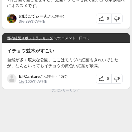
にオススメです。
のぼこてぃーん
さん(男性)
0
3位
(89点)の評価
都内紅葉スポットランキング
でのコメント・口コミ
イチョウ並木がすごい
自然が多く広大な公園。ここはモミジの紅葉もきれいでした
が、なんといってもイチョウの黄色い紅葉が最高。
El-Cantare
さん(男性・40代)
0
1位
(100点)の評価
スポンサーリンク