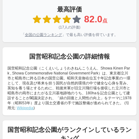
最高評価
82.0
点
(17人の評価)
「
全国の公園ランキング
」で最も高い評価を得ています。
国営昭和記念公園の詳細情報
国営昭和記念公園（こくえいしょうわきねんこうえん、Showa Kinen Par
k , Showa Commemorative National Government Park）は、東京都立川
市と昭島市に跨る日本の国営公園。昭和天皇御在位五十年記念事業の一環
として、現在及び将来を担う国民が自然的環境の中で健全な心身を育み、
英知を養う場とするために、戦後米軍が旧立川飛行場を接収した立川市と
昭島市の両市にまたがる立川基地跡地のうち、180haを記念公園として建
設することが閣議決定され、「緑の回復と人間性の向上」をテーマに1978
年（昭和53年）度より国土交通省の手で施設整備が進められてきた。 (引
用元:
Wikipedia
)
国営昭和記念公園がランクインしているラン
キング