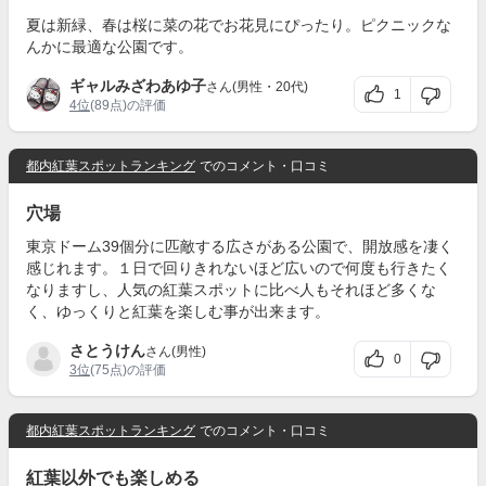
夏は新緑、春は桜に菜の花でお花見にぴったり。ピクニックな
んかに最適な公園です。
ギャルみざわあゆ子
さん(男性・20代)
1
4位
(89点)の評価
都内紅葉スポットランキング
でのコメント・口コミ
穴場
東京ドーム39個分に匹敵する広さがある公園で、開放感を凄く
感じれます。１日で回りきれないほど広いので何度も行きたく
なりますし、人気の紅葉スポットに比べ人もそれほど多くな
く、ゆっくりと紅葉を楽しむ事が出来ます。
さとうけん
さん(男性)
0
3位
(75点)の評価
都内紅葉スポットランキング
でのコメント・口コミ
紅葉以外でも楽しめる