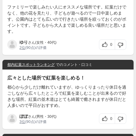
ファミリーで楽しみたい人にオススメな場所です。紅葉だけで
なく、他の花を見たり、子どもが遊べるので一日中楽しめま
す。公園内はとても広いので行きたい場所を絞っておくのがポ
イントです。子どもから大人まで楽しめる良い場所だと思いま
す。
ゆり
さん(女性・40代)
0
2位
(90点)の評価
都内紅葉スポットランキング
でのコメント・口コミ
広々とした場所で紅葉を楽しめる！
都心から少しだけ離れていますが、ゆっくりまったり休日を過
ごしながら広々したところで紅葉を楽しむことが出来るので好
きな場所。紅葉の並木道はとても綺麗で癒されますが休日だと
人多いので平日がおすすめ。
ぽぽ
さん(男性・30代)
0
3位
(90点)の評価