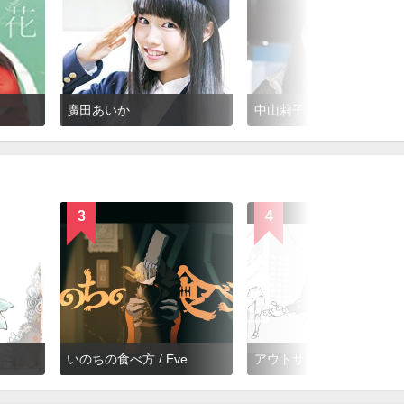
廣田あいか
中山莉子
3
4
いのちの食べ方 / Eve
アウトサイダー / Eve