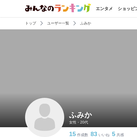
エンタメ
ショッピ
トップ
ユーザー一覧
ふみか
ふみか
女性・20代
15
83
5
作成数
いいね
共感