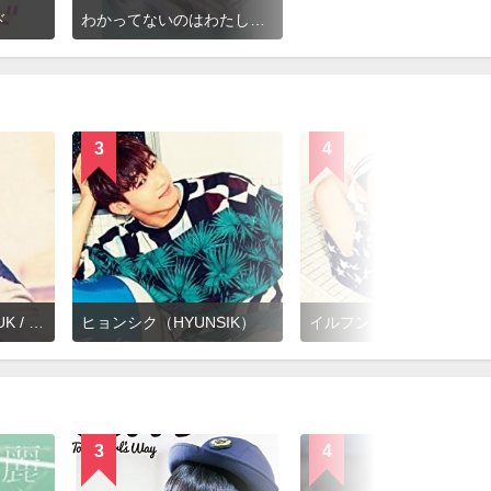
ド
わかってないのはわたしだけ
3
4
ミンヒョク（MINHYUK / BTOB）
ヒョンシク（HYUNSIK）
イルフン（ILHOON）
3
4