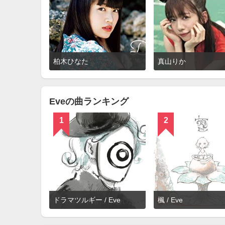
詳
柏木ひなた
真山りか
細
を
見
る
Eveの曲ランキング
1
2
詳
ドラマツルギー / Eve
楓 / Eve
細
を
見