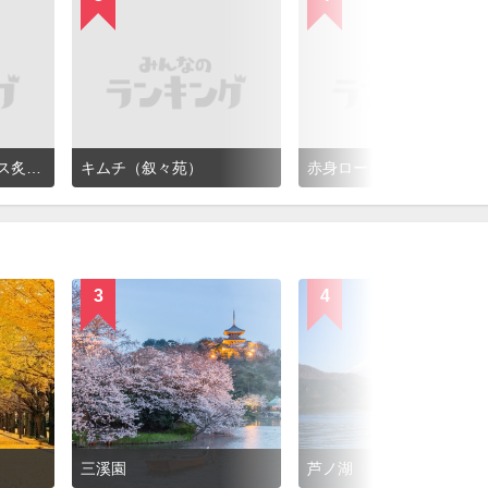
叙々苑 すだれ肩ロース炙り焼
キムチ（叙々苑）
赤身ロース焼
3
4
三溪園
芦ノ湖