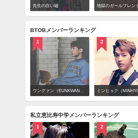
詳
先生の白い嘘
地獄のガールフレン
細
を
見
る
BTOBメンバーランキング
1
2
詳
ウングァン（EUNKWANG）
細
を
見
る
私立恵比寿中学メンバーランキング
1
2