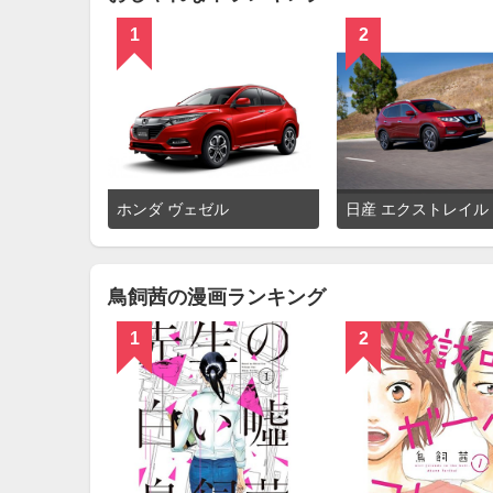
1
2
詳
ホンダ ヴェゼル
日産 エクストレイル
細
を
見
る
鳥飼茜の漫画ランキング
1
2