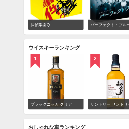
詳
探偵学園Q
パーフェクト・ブル
細
を
見
る
ウイスキーランキング
1
2
詳
ブラックニッカ クリア
細
を
見
る
おしゃれな車ランキング