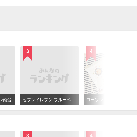
3
4
ン南蛮
セブンイレブン ブルーベリー
ローソン セレクト 炒飯
3
4