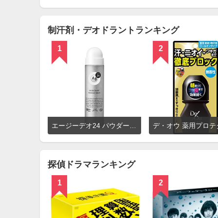
を
見
る
制汗剤・デオドラントランキング
1
2
詳
エージーデオ24 パウダースプレー 無香性
細
を
見
る
探偵ドラマランキング
1
2