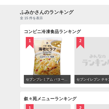
ふみかさんのランキング
全 15 件を表示
コンビニ冷凍食品ランキング
1
2
詳
セブンプレミアム バター香る海老ピラフ
セブンイレブン チキ
細
を
見
る
叙々苑メニューランキング
1
2