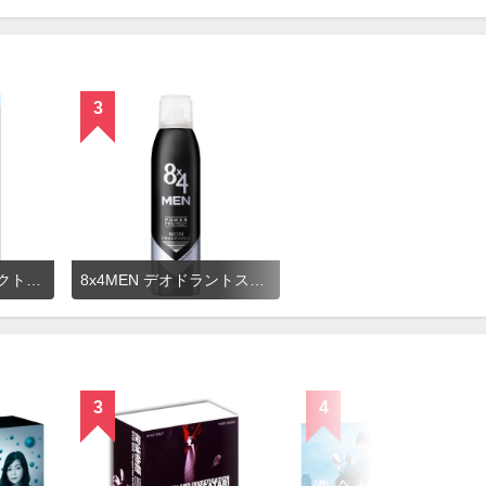
3
デ・オウ 薬用プロテクトデオドラントロールオン（無香性）
8x4MEN デオドラントスプレー 無香料
3
4