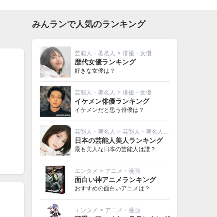
みんランで人気のランキング
芸能人・著名人
>
俳優・女優
歴代女優ランキング
好きな女優は？
芸能人・著名人
>
俳優・女優
イケメン俳優ランキング
イケメンだと思う俳優は？
芸能人・著名人
>
芸能人・著名人その他
日本の芸能人美人ランキング
最も美人な日本の芸能人は誰？
エンタメ
>
アニメ・漫画
面白い神アニメランキング
おすすめの面白いアニメは？
エンタメ
>
アニメ・漫画