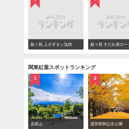
詳
叙々苑 上ネギタン塩焼
細
を
見
る
関東紅葉スポットランキング
1
2
詳
高尾山
国営昭和記念公園
細