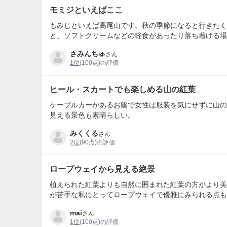
モミジといえばここ
もみじといえば高尾山です。秋の季節になると行きたく
と、ソフトクリームなどの軽食があったり落ち着ける場
さみんちゅ
さん
1位
(100点)の評価
ヒール・スカートでも楽しめる山の紅葉
ケーブルカーがあるお陰で女性は服装を気にせずに山の
見える景色も素晴らしい。
みくくる
さん
2位
(90点)の評価
ロープウェイから見える絶景
植えられた紅葉よりも自然に囲まれた紅葉の方がより美
が苦手な私にとってロープウェイで優雅にみられる点も
mai
さん
1位
(100点)の評価