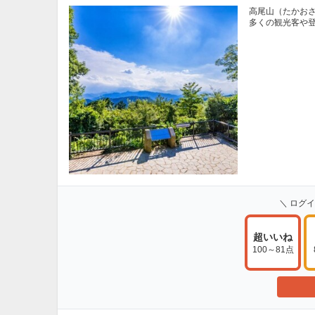
高尾山（たかおさ
多くの観光客や登
＼ ログ
超いいね
100～81点