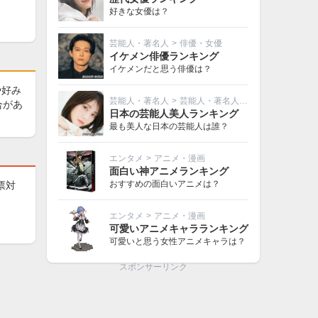
好きな女優は？
芸能人・著名人
>
俳優・女優
イケメン俳優ランキング
イケメンだと思う俳優は？
や好み
芸能人・著名人
>
芸能人・著名人その他
合があ
日本の芸能人美人ランキング
最も美人な日本の芸能人は誰？
エンタメ
>
アニメ・漫画
面白い神アニメランキング
おすすめの面白いアニメは？
票対
エンタメ
>
アニメ・漫画
可愛いアニメキャラランキング
可愛いと思う女性アニメキャラは？
スポンサーリンク