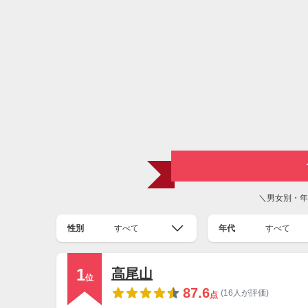
＼男女別・年
性別
すべて
年代
すべて
1
高尾山
位
87.6
(16人が評価)
点