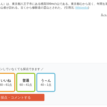
ん）は、東京都八王子市にある標高599mの山である。東京都心から近く、年間を
山者が訪れる。古くから修験道の霊山とされた。 (引用元:
Wikipedia
)
もっ
インしていなくても採点できます ／
いいね
普通
う～ん
80～61点
60～41点
40～1点
採点・コメントする