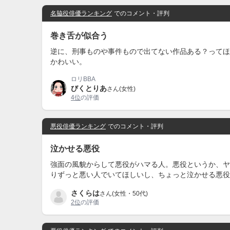
名脇役俳優ランキング
でのコメント・評判
巻き舌が似合う
逆に、刑事ものや事件もので出てない作品ある？ってほ
かわいい。
ロリBBA
びくとりあ
さん(女性)
4位
の評価
悪役俳優ランキング
でのコメント・評判
泣かせる悪役
強面の風貌からして悪役がハマる人。悪役というか、ヤ
りずっと悪い人でいてほしいし、ちょっと泣かせる悪役
さくらは
さん(女性・50代)
2位
の評価