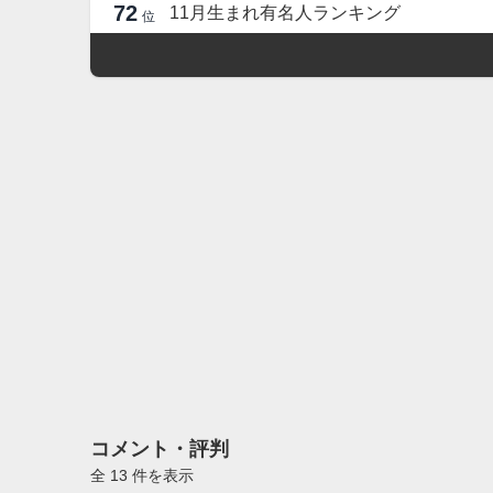
72
11月生まれ有名人ランキング
位
コメント・評判
全 13 件を表示