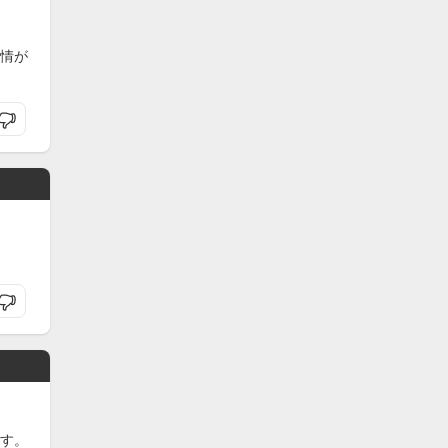
情が
す。