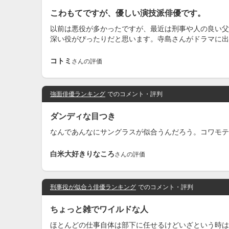
こわもてですが、優しい演技派俳優です。
以前は悪役が多かったですが、最近は刑事や人の良い父
深い役がぴったりだと思います。寺島さんがドラマに出
コトミ
さんの評価
強面俳優ランキング
でのコメント・評判
ダンディな目つき
なんであんなにサングラスが似合うんだろう。コワモテ
白米大好きりなころ
さんの評価
刑事役が似合う俳優ランキング
でのコメント・評判
ちょっと雑でワイルドな人
ほとんどの仕事自体は部下に任せるけどいざという時は