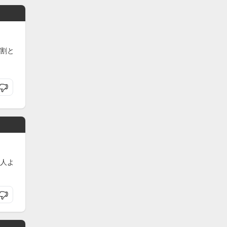
割と
人よ