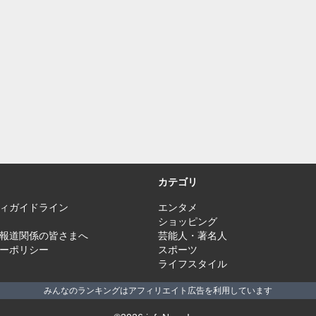
カテゴリ
ィガイドライン
エンタメ
ショッピング
報道関係の皆さまへ
芸能人・著名人
ーポリシー
スポーツ
ライフスタイル
みんなのランキングはアフィリエイト広告を利用しています