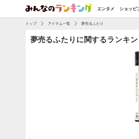
エンタメ
ショッピ
トップ
アイテム一覧
夢売るふたり
夢売るふたりに関するランキン