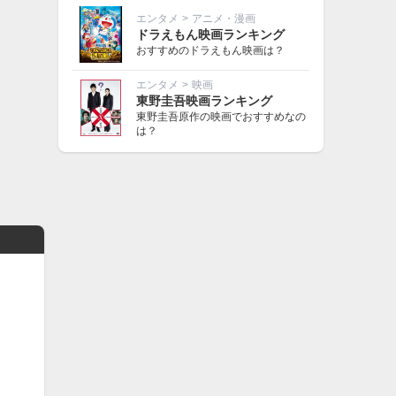
エンタメ
>
アニメ・漫画
ドラえもん映画ランキング
おすすめのドラえもん映画は？
エンタメ
>
映画
東野圭吾映画ランキング
東野圭吾原作の映画でおすすめなの
は？