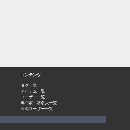
コンテンツ
タグ一覧
アイテム一覧
ユーザー一覧
専門家・著名人一覧
公認ユーザー一覧