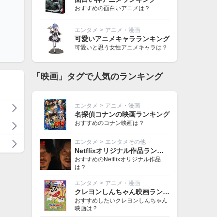
おすすめの面白いアニメは？
エンタメ
>
アニメ・漫画
可愛いアニメキャラランキング
可愛いと思う女性アニメキャラは？
「映画」タグで人気のランキング
エンタメ
>
アニメ・漫画
名探偵コナンの映画ランキング
おすすめのコナン映画は？
エンタメ
>
エンタメその他
Netflixオリジナル作品ランキング
おすすめのNetflixオリジナル作品
は？
エンタメ
>
アニメ・漫画
クレヨンしんちゃん映画ランキング
おすすめしたいクレヨンしんちゃん
映画は？