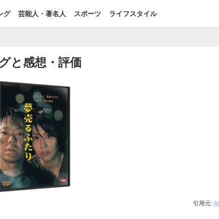
ング
芸能人・著名人
スポーツ
ライフスタイル
グと感想・評価
引用元:
A