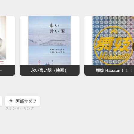
ー
永い言い訳（映画）
舞妓 Haaaan！！！
阿部サダヲ
スポンサーリンク