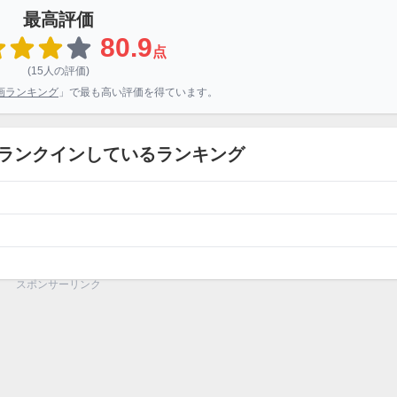
最高評価
80.9
点
(15人の評価)
画ランキング
」で最も高い評価を得ています。
ランクインしているランキング
スポンサーリンク