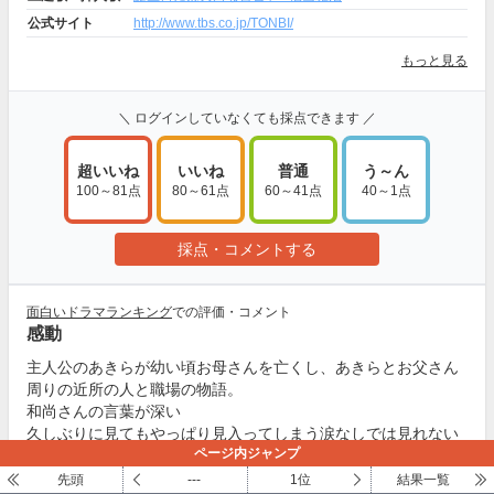
公式サイト
http://www.tbs.co.jp/TONBI/
もっと見る
＼ ログインしていなくても採点できます ／
超いいね
いいね
普通
う～ん
100～81点
80～61点
60～41点
40～1点
採点・コメントする
面白いドラマランキング
での評価・コメント
感動
主人公のあきらが幼い頃お母さんを亡くし、あきらとお父さん
周りの近所の人と職場の物語。
和尚さんの言葉が深い
久しぶりに見てもやっぱり見入ってしまう涙なしでは見れない
ページ内ジャンプ
ドラマ
先頭
---
1位
結果一覧