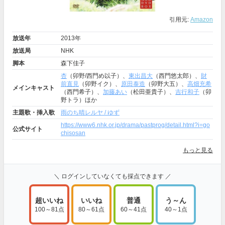
引用元:
Amazon
放送年
2013年
放送局
NHK
脚本
森下佳子
杏
（卯野/西門め以子）、
東出昌大
（西門悠太郎）、
財
前直見
（卯野イク）、
原田泰造
（卯野大五）、
高畑充希
メインキャスト
（西門希子）、
加藤あい
（松田亜貴子）、
吉行和子
（卯
野トラ）ほか
主題歌・挿入歌
雨のち晴レルヤ / ゆず
https://www6.nhk.or.jp/drama/pastprog/detail.html?i=go
公式サイト
chisosan
もっと見る
＼ ログインしていなくても採点できます ／
超いいね
いいね
普通
う～ん
100～81点
80～61点
60～41点
40～1点