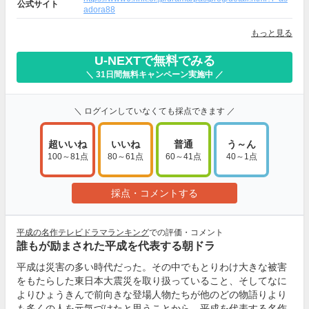
公式サイト
adora88
もっと見る
U-NEXTで無料でみる
＼ 31日間無料キャンペーン実施中 ／
＼ ログインしていなくても採点できます ／
超いいね
いいね
普通
う～ん
100～81点
80～61点
60～41点
40～1点
採点・コメントする
平成の名作テレビドラマランキング
での評価・コメント
誰もが励まされた平成を代表する朝ドラ
平成は災害の多い時代だった。その中でもとりわけ大きな被害
をもたらした東日本大震災を取り扱っていること、そしてなに
よりひょうきんで前向きな登場人物たちが他のどの物語りより
も多くの人を元気づけたと思うことから、平成を代表する名作