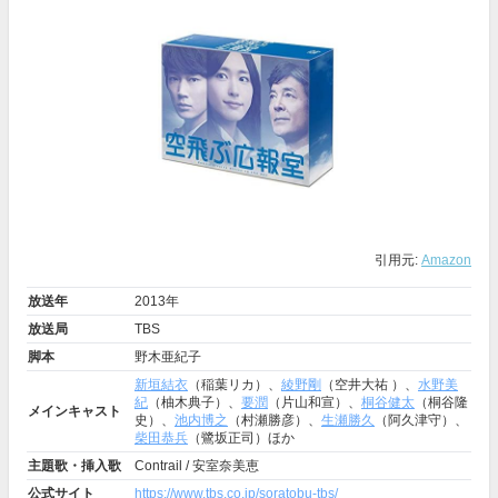
引用元:
Amazon
放送年
2013年
放送局
TBS
脚本
野木亜紀子
新垣結衣
（稲葉リカ）、
綾野剛
（空井大祐 ）、
水野美
紀
（柚木典子）、
要潤
（片山和宣）、
桐谷健太
（桐谷隆
メインキャスト
史）、
池内博之
（村瀬勝彦）、
生瀬勝久
（阿久津守）、
柴田恭兵
（鷺坂正司）ほか
主題歌・挿入歌
Contrail / 安室奈美恵
公式サイト
https://www.tbs.co.jp/soratobu-tbs/