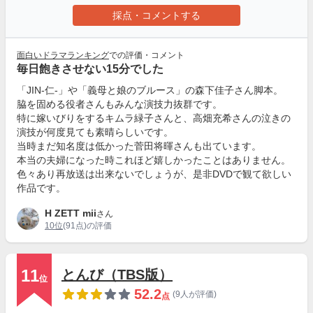
採点・コメントする
面白いドラマランキング
での評価・コメント
毎日飽きさせない15分でした
「JIN-仁-」や「義母と娘のブルース」の森下佳子さん脚本。
脇を固める役者さんもみんな演技力抜群です。
特に嫁いびりをするキムラ緑子さんと、高畑充希さんの泣きの
演技が何度見ても素晴らしいです。
当時まだ知名度は低かった菅田将暉さんも出ています。
本当の夫婦になった時これほど嬉しかったことはありません。
色々あり再放送は出来ないでしょうが、是非DVDで観て欲しい
作品です。
H ZETT mii
さん
10位
(91点)の評価
11
とんび（TBS版）
位
52.2
(9人が評価)
点