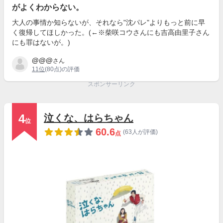
がよくわからない。
大人の事情か知らないが、それなら"沈パレ"よりもっと前に早
く復帰してほしかった。(←※柴咲コウさんにも吉高由里子さん
にも罪はないが。)
@@@
さん
11位
(80点)の評価
スポンサーリンク
4
泣くな、はらちゃん
位
60.6
(63人が評価)
点