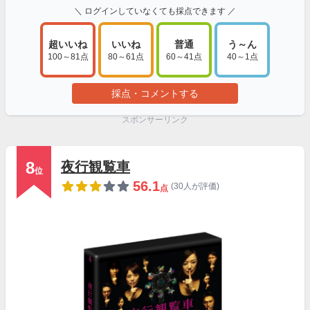
＼ ログインしていなくても採点できます ／
超いいね
いいね
普通
う～ん
100～81点
80～61点
60～41点
40～1点
採点・コメントする
スポンサーリンク
8
夜行観覧車
位
56.1
(30人が評価)
点