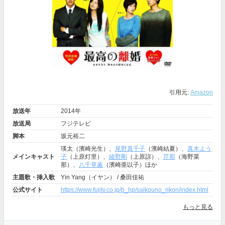
引用元:
Amazon
放送年
2014年
放送局
フジテレビ
脚本
坂元裕二
瑛太（濱崎光生）、
尾野真千子
（濱崎結夏）、
真木よう
メインキャスト
子
（上原灯里）、
綾野剛
（上原諒）、
芹那
（海野菜
那）、
八千草薫
（濱崎亜以子）ほか
主題歌・挿入歌
Yin Yang（イヤン） / 桑田佳祐
公式サイト
https://www.fujitv.co.jp/b_hp/saikouno_rikon/index.html
もっと見る