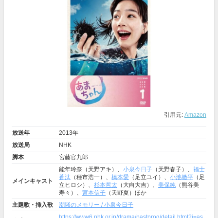
引用元:
Amazon
放送年
2013年
放送局
NHK
脚本
宮藤官九郎
能年玲奈（天野アキ）、
小泉今日子
（天野春子）、
福士
蒼汰
（種市浩一）、
橋本愛
（足立ユイ）、
小池徹平
（足
メインキャスト
立ヒロシ）、
杉本哲太
（大向大吉）、
美保純
（熊谷美
寿々）、
宮本信子
（天野夏）ほか
主題歌・挿入歌
潮騒のメモリー / 小泉今日子
https://www6.nhk.or.jp/drama/pastprog/detail.html?i=as