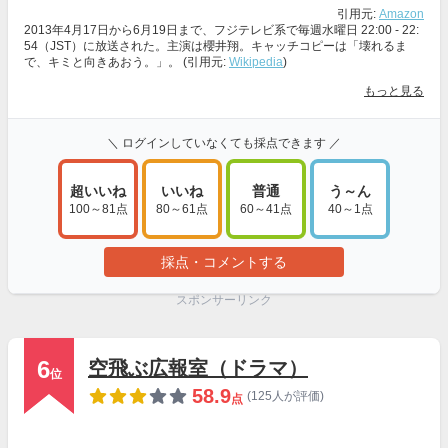
引用元:
Amazon
2013年4月17日から6月19日まで、フジテレビ系で毎週水曜日 22:00 - 22:
54（JST）に放送された。主演は櫻井翔。キャッチコピーは「壊れるま
で、キミと向きあおう。」。 (引用元:
Wikipedia
)
もっと見る
＼ ログインしていなくても採点できます ／
超いいね
いいね
普通
う～ん
100～81点
80～61点
60～41点
40～1点
採点・コメントする
スポンサーリンク
6
空飛ぶ広報室（ドラマ）
位
58.9
(125人が評価)
点