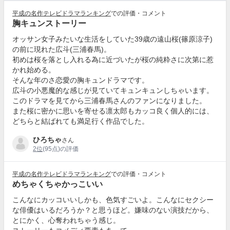
平成の名作テレビドラマランキング
での評価・コメント
胸キュンストーリー
オッサン女子みたいな生活をしていた39歳の遠山桜(篠原涼子)
の前に現れた広斗(三浦春馬)。
初めは桜を落とし入れる為に近づいたが桜の純粋さに次第に惹
かれ始める。
そんな年のさ恋愛の胸キュンドラマです。
広斗の小悪魔的な感じが見ていてキュンキュンしちゃいます。
このドラマを見てから三浦春馬さんのファンになりました。
また桜に密かに思いを寄せる凛太郎もカッコ良く個人的には、
どちらと結ばれても満足行く作品でした。
ひろちゃ
さん
2位
(95点)の評価
平成の名作テレビドラマランキング
での評価・コメント
めちゃくちゃかっこいい
こんなにカッコいいしかも、色気すごいよ。こんなにセクシー
な俳優はいるだろうか？と思うほど。嫌味のない演技だから、
とにかく、心奪われちゃう感じ。