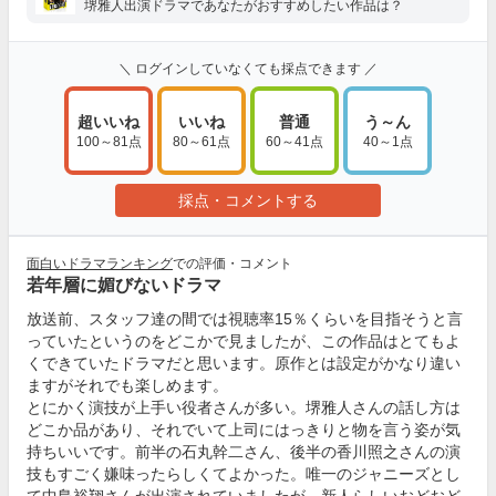
堺雅人出演ドラマであなたがおすすめしたい作品は？
＼ ログインしていなくても採点できます ／
超いいね
いいね
普通
う～ん
100～81点
80～61点
60～41点
40～1点
採点・コメントする
面白いドラマランキング
での評価・コメント
若年層に媚びないドラマ
放送前、スタッフ達の間では視聴率15％くらいを目指そうと言
っていたというのをどこかで見ましたが、この作品はとてもよ
くできていたドラマだと思います。原作とは設定がかなり違い
ますがそれでも楽しめます。
とにかく演技が上手い役者さんが多い。堺雅人さんの話し方は
どこか品があり、それでいて上司にはっきりと物を言う姿が気
持ちいいです。前半の石丸幹二さん、後半の香川照之さんの演
技もすごく嫌味ったらしくてよかった。唯一のジャニーズとし