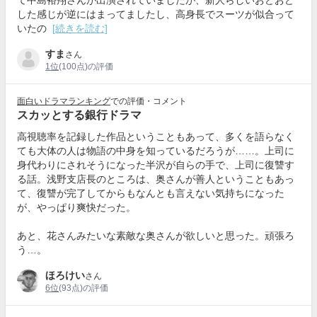
て中島裕翔さんが出演されていましたが、新人らしいおどおど
した感じが逆にはまってましたし、高身長でスーツが似合って
いたの
[続きを読む]
すま
さん
1位
(100点)の評価
面白いドラマランキング
での評価・コメント
スカッとする銀行ドラマ
高視聴率を記録した作品ということもあって、多くを語らなく
ても大体の人は物語の中身を知っているだろうが……。上司に
身代わりにされそうになった半沢が自らの手で、上司に復讐す
る話。浅野支店長のところは、奥さんが善人ということもあっ
て、復讐が完了してからもなんとも言えない気持ちになった
が、やっぱり爽快だった。
あと、花さんみたいな素敵な奥さんが欲しいと思った。頑張ろ
う…。
ほろけい
さん
6位
(93点)の評価