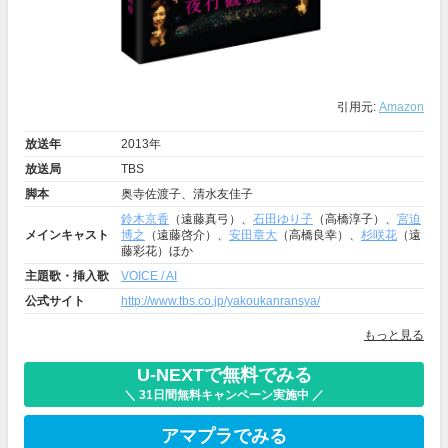
引用元:
Amazon
放送年
2013年
放送局
TBS
脚本
奥寺佐渡子、清水友佳子
鈴木京香
（遠藤真弓）、
石田ゆり子
（高橋淳子）、
宮迫
メインキャスト
博之
（遠藤啓介）、
安田章大
（高橋良幸）、
杉咲花
（遠
藤彩花）ほか
主題歌・挿入歌
VOICE / AI
公式サイト
http://www.tbs.co.jp/yakoukanransya/
もっと見る
U-NEXTで無料でみる
＼ 31日間無料キャンペーン実施中 ／
アマプラでみる