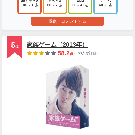
100～81点
80～61点
60～41点
40～1点
採点・コメントする
5
家族ゲーム（2013年）
位
58.2
(168人が評価)
点