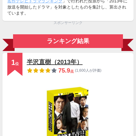
名作テレビドラマランキング
」で行われた投票から「2013年に
放送を開始したドラマ」を対象としたものを集計し、算出され
ています。
スポンサーリンク
ランキング結果
1
半沢直樹（2013年）
位
75.9
(1,600人が評価)
点