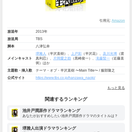
引用元:
Amazon
放送年
2013年
放送局
TBS
脚本
八津弘幸
堺雅人
（半沢直樹）、
上戸彩
（半沢花）、
及川光博
（渡
メインキャスト
真利忍）、
片岡愛之助
（黒崎俊一）、
滝藤賢一
（近藤直
弼）ほか
主題歌・挿入歌
テーマ・オブ・半沢直樹 〜Main Title〜 / 服部隆之
公式サイト
https://www.tbs.co.jp/hanzawa_naoki/
もっと見る
関連するランキング
池井戸潤原作ドラマランキング
あなたがおすすめしたい池井戸潤原作ドラマのタイトルは？
堺雅人出演ドラマランキング