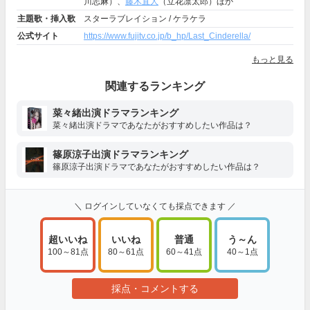
川志麻）、
藤木直人
（立花凛太郎）ほか
主題歌・挿入歌
スターラブレイション / ケラケラ
公式サイト
https://www.fujitv.co.jp/b_hp/Last_Cinderella/
もっと見る
関連するランキング
菜々緒出演ドラマランキング
菜々緒出演ドラマであなたがおすすめしたい作品は？
篠原涼子出演ドラマランキング
篠原涼子出演ドラマであなたがおすすめしたい作品は？
＼ ログインしていなくても採点できます ／
超いいね
いいね
普通
う～ん
100～81点
80～61点
60～41点
40～1点
採点・コメントする