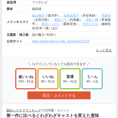
放送局
フジテレビ
脚本
福田靖
福山雅治
（湯川学）、
吉高由里子
（岸谷美砂）、
澤部佑
（太田川稔）、
柴咲コウ
（内海薫）、
北村一輝
（草薙俊
メインキャスト
平）、
渡辺いっけい
（栗林宏美）、
大沢たかお
（連崎至
光/石本一雄）ほか
主題歌・挿入歌
恋の魔力 / KOH＋
公式サイト
https://www.fujitv.co.jp/b_hp/galileo2013/
もっと見る
＼ ログインしていなくても採点できます ／
超いいね
いいね
普通
う～ん
100～81点
80～61点
60～41点
40～1点
採点・コメントする
面白いドラマランキング
での評価・コメント
第一作に比べるとわざわざキャストを変えた意味