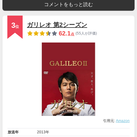
コメントをもっと読む
3
ガリレオ 第2シーズン
位
62.1
(55人が評価)
点
引用元:
Amazon
放送年
2013年