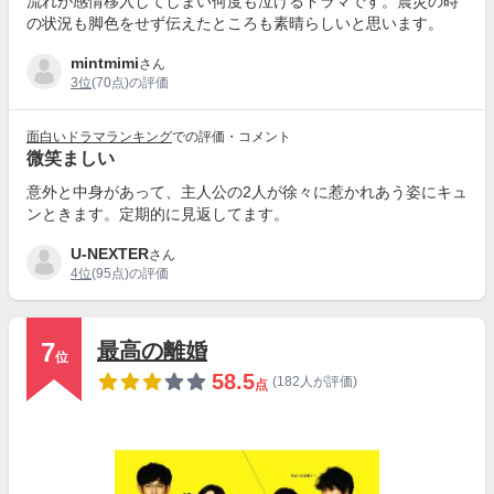
流れが感情移入してしまい何度も泣けるドラマです。震災の時
の状況も脚色をせず伝えたところも素晴らしいと思います。
mintmimi
さん
3位
(70点)の評価
面白いドラマランキング
での評価・コメント
微笑ましい
意外と中身があって、主人公の2人が徐々に惹かれあう姿にキュ
ンときます。定期的に見返してます。
U-NEXTER
さん
4位
(95点)の評価
7
最高の離婚
位
58.5
(182人が評価)
点