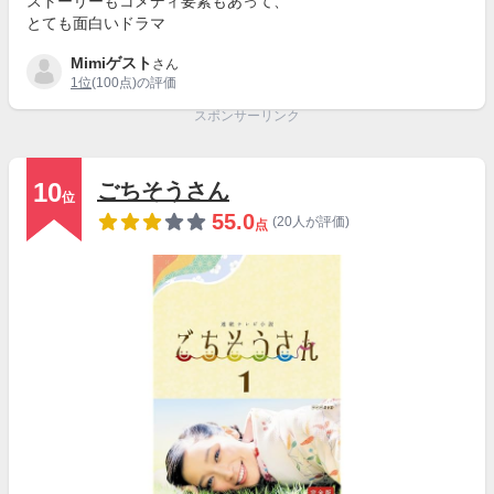
ストーリーもコメディ要素もあって、
とても面白いドラマ
Mimiゲスト
さん
1位
(100点)の評価
スポンサーリンク
10
ごちそうさん
位
55.0
(20人が評価)
点