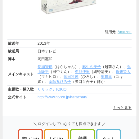
引用元:
Amazon
放送年
2013年
放送局
日本テレビ
脚本
岡田惠和
長瀬智也
（はらちゃん）、
麻生久美子
（越前さん）、
丸
山隆平
（田中くん）、
忽那汐里
（紺野清美）、
賀来賢人
メインキャスト
（マキヒロ）、
菅田将暉
（ひろし）、
奥貫薫
（ユキ
姉）、
薬師丸ひろ子
（矢口百合子）ほか
主題歌・挿入歌
リリック / TOKIO
公式サイト
http://www.ntv.co.jp/harachan/
もっと見る
＼ ログインしていなくても採点できます ／
超いいね
いいね
普通
う～ん