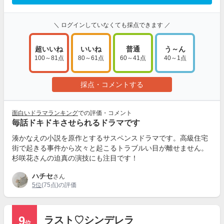
＼ ログインしていなくても採点できます ／
超いいね
いいね
普通
う～ん
100～81点
80～61点
60～41点
40～1点
採点・コメントする
面白いドラマランキング
での評価・コメント
毎話ドキドキさせられるドラマです
湊かなえの小説を原作とするサスペンスドラマです。高級住宅
街で起きる事件から次々と起こるトラブルい目が離せません。
杉咲花さんの迫真の演技にも注目です！
ハチセ
さん
5位
(75点)の評価
9
ラスト♡シンデレラ
位