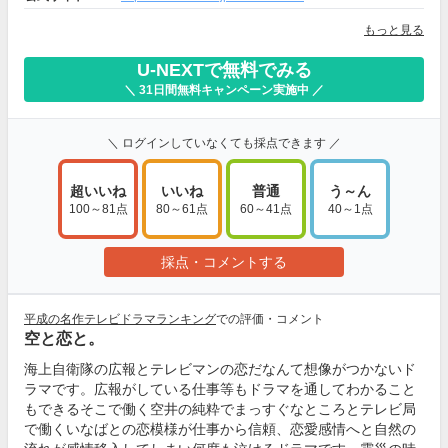
もっと見る
U-NEXTで無料でみる
＼ 31日間無料キャンペーン実施中 ／
＼ ログインしていなくても採点できます ／
超いいね
いいね
普通
う～ん
100～81点
80～61点
60～41点
40～1点
採点・コメントする
平成の名作テレビドラマランキング
での評価・コメント
空と恋と。
海上自衛隊の広報とテレビマンの恋だなんて想像がつかないド
ラマです。広報がしている仕事等もドラマを通してわかること
もできるそこで働く空井の純粋でまっすぐなところとテレビ局
で働くいなばとの恋模様が仕事から信頼、恋愛感情へと自然の