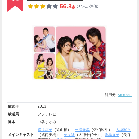
56.8
(87人が評価)
点
引用元:
Amazon
放送年
2013年
放送局
フジテレビ
脚本
中谷まゆみ
篠原涼子
（遠山桜）、
三浦春馬
（佐伯広斗）、
大塚寧々
メインキャスト
（武内美樹）、
菜々緒
（大神千代子）、
飯島直子
（長谷