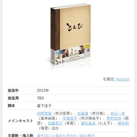
引用元:
Amazon
放送年
2013年
放送局
TBS
脚本
森下佳子
内野聖陽
（市川安男）、
佐藤健
（市川旭）、
吹石一恵
（坂本由美）、
常盤貴子
（市川美佐子）、
野村宏伸
（照
メインキャスト
雲）、
加藤貴子
（幸恵）、
麻生祐未
（たえ子）、
柄本明
（海雲）ほか
主題歌・挿入歌
誕生日には真白な百合を / 福山雅治