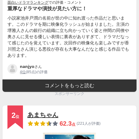
面白いドラマランキング
での評価・コメント
重厚なドラマや演技が見たい方に！
小説家池井戸潤の名前が世の中に知れ渡った作品だと思いま
す。このドラマを期に映像化ラッシュが始まりました。主演の
堺雅人さんの銀行の組織に立ち向かっていく姿と仲間の同僚や
奥さんに見せる優しい表情に裏表がありすぎて、ドラマだなっ
て感じたのを覚えています。次回作の映像化も楽しみですが香
川照之さん演じる悪役が存在も大事なんだなと感じる作品でも
あります。
nanjyo
さん
4位
(85点)の評価
コメントをもっと読む
スポンサーリンク
2
あまちゃん
位
62.3
(221人が評価)
点