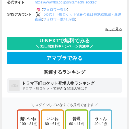
公式サイト
https://www.tbs.co.jp/shitamachi_rocket/
(
フォロワー数位
)
【公式】下町ロケット🚀💫今夜は特別総集編・最終
SNSアカウント
夜🤗
(
フォロワー数4189位
)
もっと見る
U-NEXTで無料でみる
＼ 31日間無料キャンペーン実施中 ／
アマプラでみる
関連するランキング
ドラマ下町ロケット登場人物ランキング
ドラマ下町ロケットで好きな登場人物は？
＼ ログインしていなくても採点できます ／
超いいね
いいね
普通
う～ん
100～81点
80～61点
60～41点
40～1点