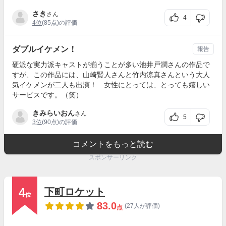
さき
さん
4
4位
(85点)の評価
ダブルイケメン！
報告
硬派な実力派キャストが揃うことが多い池井戸潤さんの作品で
すが、この作品には、山崎賢人さんと竹内涼真さんという大人
気イケメンが二人も出演！ 女性にとっては、とっても嬉しい
サービスです。（笑）
きみらいおん
さん
5
3位
(90点)の評価
コメントをもっと読む
スポンサーリンク
4
下町ロケット
位
83.0
(27人が評価)
点