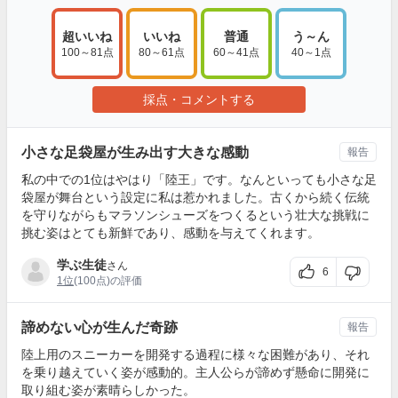
超いいね
いいね
普通
う～ん
100～81点
80～61点
60～41点
40～1点
採点・コメントする
小さな足袋屋が生み出す大きな感動
報告
私の中での1位はやはり「陸王」です。なんといっても小さな足
袋屋が舞台という設定に私は惹かれました。古くから続く伝統
を守りながらもマラソンシューズをつくるという壮大な挑戦に
挑む姿はとても新鮮であり、感動を与えてくれます。
学ぶ生徒
さん
6
1位
(100点)の評価
諦めない心が生んだ奇跡
報告
陸上用のスニーカーを開発する過程に様々な困難があり、それ
を乗り越えていく姿が感動的。主人公らが諦めず懸命に開発に
取り組む姿が素晴らしかった。