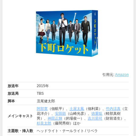
引用元:
Amazon
放送年
2015年
放送局
TBS
脚本
丑尾健太郎
阿部寛
（佃航平）、
土屋太鳳
（佃利菜）、
竹内涼真
（立
花洋介）、
安田顕
（山崎光彦）、
徳重聡
（軽部真樹
メインキャスト
男）、
神田正輝
（的場俊一）、
吉川晃司
（財前道生）、
杉良太郎
（藤間秀樹）ほか
主題歌・挿入歌
ヘッドライト・テールライト / リベラ