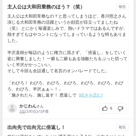
主人公は大和田乗務のほう？（笑）
報告
主人公は大和田常務なの？と思ってしまうほど、香川照之さん
演じる大和田常務の活躍というか顔芸が目立ってましたね
（笑） とにかく毎週楽しみで、熱いドラマではあるんですが、
熱すぎてもはやコントになってしまっているような時もありま
した。
半沢直樹が毎話のように権力に屈さず、「倍返し」をしていく
姿に興奮しました！ 一癖も二癖もある強敵たちをぶった切って
いく半沢がかっこいい。
そして今回も全話通して名言のオンパレードでした。
「わびろ！ わびろ、わびろ、わびろ、わびろ、わびろ、わび
ろ、わびろ、半沢ぁぁ～！」
「施されたら、施し返す！ 恩返しで
[続きを読む]
かじわん
さん
6
1位
(100点)の評価
出向先で出向元に倍返し！
報告