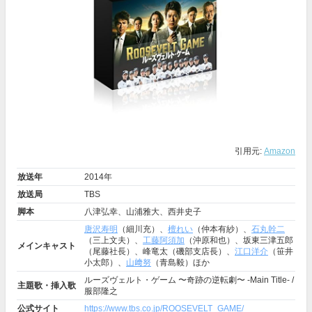
引用元:
Amazon
放送年
2014年
放送局
TBS
脚本
八津弘幸、山浦雅大、西井史子
唐沢寿明
（細川充）、
檀れい
（仲本有紗）、
石丸幹二
（三上文夫）、
工藤阿須加
（沖原和也）、坂東三津五郎
メインキャスト
（尾藤社長）、峰竜太（磯部支店長）、
江口洋介
（笹井
小太郎）、
山﨑努
（青島毅）ほか
ルーズヴェルト・ゲーム 〜奇跡の逆転劇〜 -Main Title- /
主題歌・挿入歌
服部隆之
公式サイト
https://www.tbs.co.jp/ROOSEVELT_GAME/