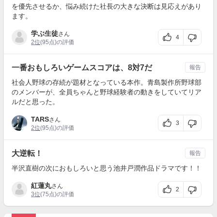
を優先させるか、悩み続けた社長の大きな決断は見応えがあり
ます。
学ぶ生徒
さん
4
2位
(95点)の評価
一番おもしろいゲームスコアは、8対7だ
報告
社会人野球の存続が題材となっている本作。青島製作所野球部
のメンバーが、全員ちゃんと野球経験者の動きをしていてリア
ルだと思った。
TARS
さん
3
2位
(95点)の評価
大逆転！
報告
半沢直樹の次におもしろいと思う池井戸潤作品ドラマです！！
紅蓮丸
さん
2
3位
(75点)の評価