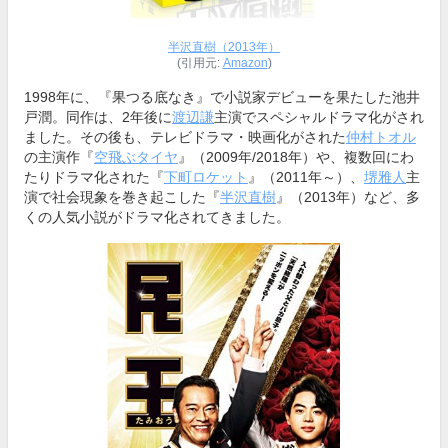
半沢直樹（2013年）
(引用元:
Amazon
)
1998年に、『果つる底なき』で小説家デビューを果たした池井
戸潤。同作は、2年後に
渡辺謙
主演でスペシャルドラマ化がされ
ました。その後も、テレビドラマ・映画化がされた
仲村トオル
の主演作『
空飛ぶタイヤ
』（2009年/2018年）や、複数回にわ
たりドラマ化された『
下町ロケット
』（2011年～）、
堺雅人
主
演で社会現象を巻き起こした『
半沢直樹
』（2013年）など、多
くの人気小説がドラマ化されてきました。