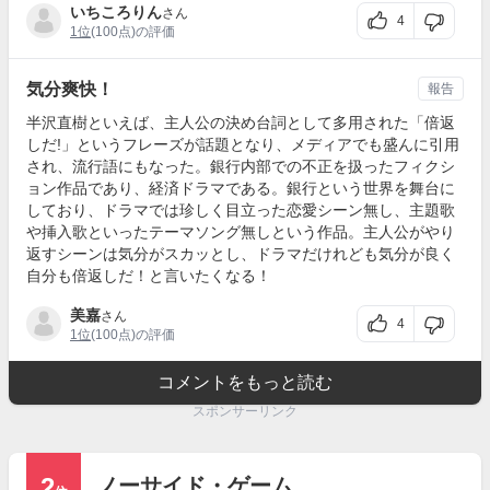
いちころりん
さん
4
1位
(100点)の評価
気分爽快！
報告
半沢直樹といえば、主人公の決め台詞として多用された「倍返
しだ!」というフレーズが話題となり、メディアでも盛んに引用
され、流行語にもなった。銀行内部での不正を扱ったフィクシ
ョン作品であり、経済ドラマである。銀行という世界を舞台に
しており、ドラマでは珍しく目立った恋愛シーン無し、主題歌
や挿入歌といったテーマソング無しという作品。主人公がやり
返すシーンは気分がスカッとし、ドラマだけれども気分が良く
自分も倍返しだ！と言いたくなる！
美嘉
さん
4
1位
(100点)の評価
コメントをもっと読む
スポンサーリンク
2
ノーサイド・ゲーム