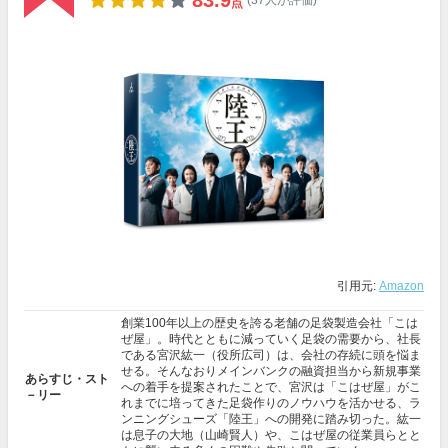
83.9
(37人が評価)
点
引用元:
Amazon
創業100年以上の歴史を誇る老舗の足袋製造会社「こは
ぜ屋」。時代とともに減っていく足袋の需要から、社長
である宮沢紘一（役所広司）は、会社の存続に頭を悩ま
せる。そんなおりメインバンクの融資担当から新規事業
あらすじ・スト
への着手を提案されたことで、宮沢は「こはぜ屋」がこ
－リー
れまでに培ってきた足袋作りのノウハウを活かせる、ラ
ンニングシューズ「陸王」への開発に踏み切った。紘一
は息子の大地（山崎賢人）や、こはぜ屋の従業員らとと