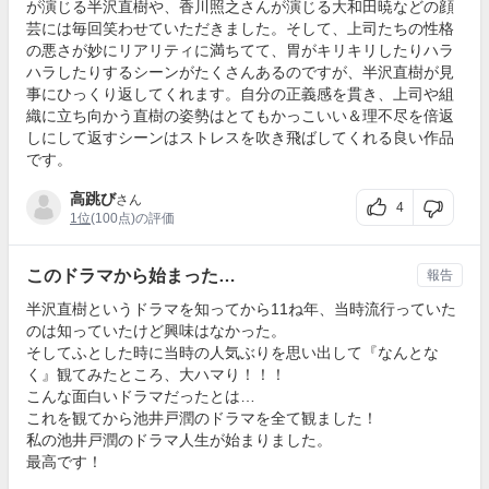
が演じる半沢直樹や、香川照之さんが演じる大和田暁などの顔
芸には毎回笑わせていただきました。そして、上司たちの性格
の悪さが妙にリアリティに満ちてて、胃がキリキリしたりハラ
ハラしたりするシーンがたくさんあるのですが、半沢直樹が見
事にひっくり返してくれます。自分の正義感を貫き、上司や組
織に立ち向かう直樹の姿勢はとてもかっこいい＆理不尽を倍返
しにして返すシーンはストレスを吹き飛ばしてくれる良い作品
です。
高跳び
さん
4
1位
(100点)の評価
このドラマから始まった…
報告
半沢直樹というドラマを知ってから11ね年、当時流行っていた
のは知っていたけど興味はなかった。
そしてふとした時に当時の人気ぶりを思い出して『なんとな
く』観てみたところ、大ハマり！！！
こんな面白いドラマだったとは…
これを観てから池井戸潤のドラマを全て観ました！
私の池井戸潤のドラマ人生が始まりました。
最高です！