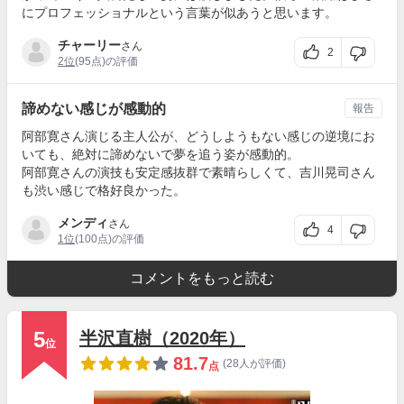
にプロフェッショナルという言葉が似あうと思います。
チャーリー
さん
2
2位
(95点)の評価
諦めない感じが感動的
報告
阿部寛さん演じる主人公が、どうしようもない感じの逆境にお
いても、絶対に諦めないで夢を追う姿が感動的。
阿部寛さんの演技も安定感抜群で素晴らしくて、吉川晃司さん
も渋い感じで格好良かった。
メンディ
さん
4
1位
(100点)の評価
コメントをもっと読む
5
半沢直樹（2020年）
位
81.7
(28人が評価)
点