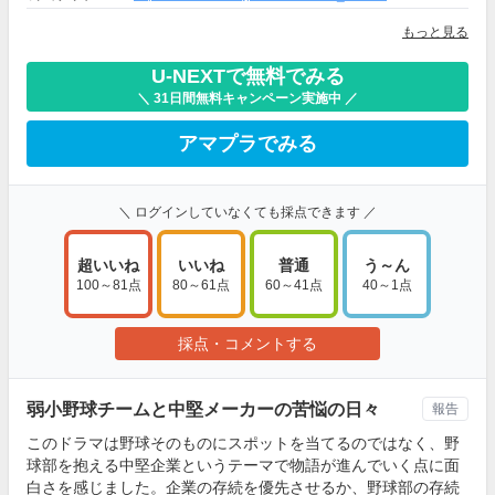
もっと見る
U-NEXTで無料でみる
＼ 31日間無料キャンペーン実施中 ／
アマプラでみる
＼ ログインしていなくても採点できます ／
超いいね
いいね
普通
う～ん
100～81点
80～61点
60～41点
40～1点
採点・コメントする
弱小野球チームと中堅メーカーの苦悩の日々
報告
このドラマは野球そのものにスポットを当てるのではなく、野
球部を抱える中堅企業というテーマで物語が進んでいく点に面
白さを感じました。企業の存続を優先させるか、野球部の存続