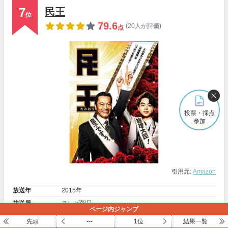
7
民王
位
79.6
(20人が評価)
点
投票・採点
参加
引用元:
Amazon
放送年
2015年
放送局
テレビ朝日
ページ内ジャンプ
脚本
西荻弓絵
先頭
---
1位
結果一覧