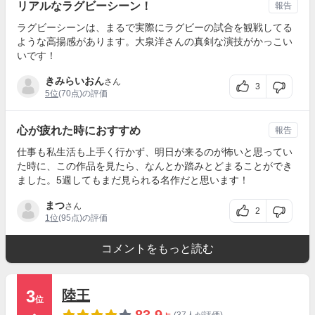
リアルなラグビーシーン！
報告
ラグビーシーンは、まるで実際にラグビーの試合を観戦してる
ような高揚感があります。大泉洋さんの真剣な演技がかっこい
いです！
きみらいおん
さん
3
5位
(70点)の評価
心が疲れた時におすすめ
報告
仕事も私生活も上手く行かず、明日が来るのが怖いと思ってい
た時に、この作品を見たら、なんとか踏みとどまることができ
ました。5週してもまだ見られる名作だと思います！
まつ
さん
2
1位
(95点)の評価
コメントをもっと読む
3
陸王
位