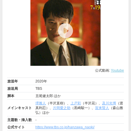
公式動画:
Youtube
放送年
2020年
放送局
TBS
脚本
丑尾健太郎 ほか
堺雅人
（半沢直樹）、
上戸彩
（半沢花）、
及川光博
（渡
メインキャスト
真利忍）、
片岡愛之助
（黒崎駿一）、
賀来賢人
（森山雅
弘）ほか
主題歌・挿入歌
-
公式サイト
https://www.tbs.co.jp/hanzawa_naoki/