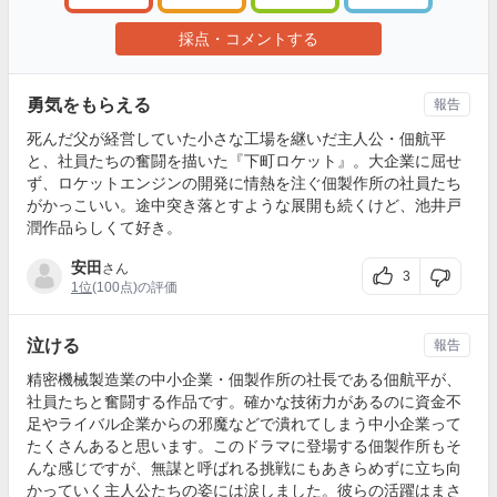
採点・コメントする
勇気をもらえる
報告
死んだ父が経営していた小さな工場を継いだ主人公・佃航平
と、社員たちの奮闘を描いた『下町ロケット』。大企業に屈せ
ず、ロケットエンジンの開発に情熱を注ぐ佃製作所の社員たち
がかっこいい。途中突き落とすような展開も続くけど、池井戸
潤作品らしくて好き。
安田
さん
3
1位
(100点)の評価
泣ける
報告
精密機械製造業の中小企業・佃製作所の社長である佃航平が、
社員たちと奮闘する作品です。確かな技術力があるのに資金不
足やライバル企業からの邪魔などで潰れてしまう中小企業って
たくさんあると思います。このドラマに登場する佃製作所もそ
んな感じですが、無謀と呼ばれる挑戦にもあきらめずに立ち向
かっていく主人公たちの姿には涙しました。彼らの活躍はまさ