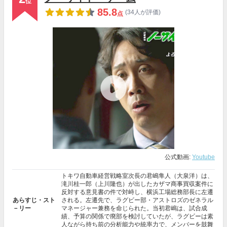
位
85.8
(34人が評価)
点
公式動画:
Youtube
トキワ自動車経営戦略室次長の君嶋隼人（大泉洋）は、
滝川桂一郎（上川隆也）が出したカザマ商事買収案件に
反対する意見書の件で対峙し、横浜工場総務部長に左遷
あらすじ・スト
される。左遷先で、ラグビー部・アストロズのゼネラル
－リー
マネージャー兼務を命じられた。当初君嶋は、試合成
績、予算の関係で廃部を検討していたが、ラグビーは素
人ながら持ち前の分析能力や統率力で、メンバーを鼓舞