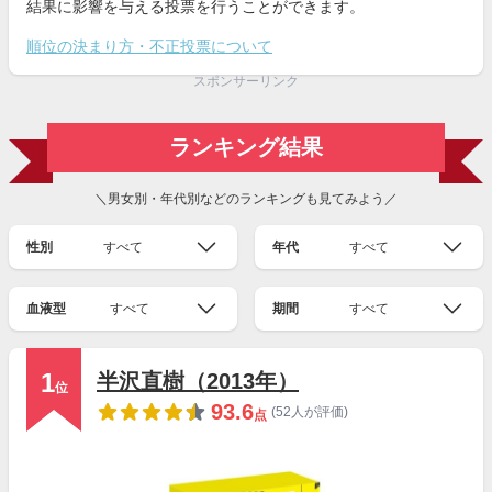
結果に影響を与える投票を行うことができます。
順位の決まり方・不正投票について
スポンサーリンク
ランキング結果
＼男女別・年代別などのランキングも見てみよう／
性別
すべて
年代
すべて
血液型
すべて
期間
すべて
1
半沢直樹（2013年）
位
93.6
(52人が評価)
点