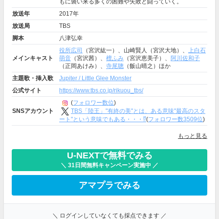
もに襲い来る多くの困難や失敗と闘っていく。
放送年
2017年
放送局
TBS
脚本
八津弘幸
役所広司
（宮沢紘一）、山崎賢人（宮沢大地）、
上白石
メインキャスト
萌音
（宮沢茜）、
檀ふみ
（宮沢恵美子）、
阿川佐和子
（正岡あけみ）、
寺尾聰
（飯山晴之）ほか
主題歌・挿入歌
Jupiter / Little Glee Monster
公式サイト
https://www.tbs.co.jp/rikuou_tbs/
(
フォロワー数位
)
TBS「陸王」"有終の美"とは、ある意味"最高のスタ
SNSアカウント
ート"という意味でもある・・・⁉️
(
フォロワー数3509位
)
もっと見る
U-NEXTで無料でみる
＼ 31日間無料キャンペーン実施中 ／
アマプラでみる
＼ ログインしていなくても採点できます ／