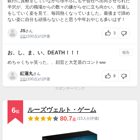
銀行に貢献をしていながら理不尽にも子会社へ出向させられた
半沢が、元の職場からの数々の嫌がらせに立ち向かい、倍返し
をしていく姿を見て、毎回熱くなっていました。最後まで諦め
ない姿に自分も頑張らないとと思う中年おやじも多いはず！
JS
さん
3
1位
(100点)の評価
お、し、ま、い、DEATH！！！
報告
めちゃくちゃ笑った、、顔芸と大芝居のコントww
紅蓮丸
さん
8
1位
(100点)の評価
スポンサーリンク
6
ルーズヴェルト・ゲーム
位
80.7
(15人が評価)
点