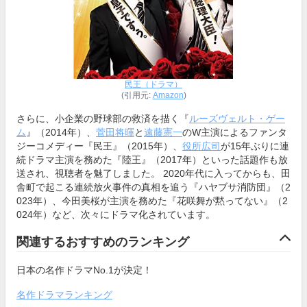
民王（ドラマ）
(引用元:
Amazon
)
さらに、小企業の野球部の救済を描く『
ルーズヴェルト・ゲー
ム
』（2014年）、
菅田将暉
と
遠藤憲一
のW主演によるファンタ
ジーコメディー『民王』（2015年）、
役所広司
が15年ぶりに連
続ドラマ主演を務めた『陸王』（2017年）といった話題作も放
送され、視聴者を魅了しました。 2020年代に入ってからも、田
舎町で起こる連続放火事件の真相を追う『ハヤブサ消防団』（2
023年）、今田美桜が主演を務めた『花咲舞が黙ってない』（2
024年）など、次々にドラマ化されています。
関連するおすすめのランキング
日本の名作ドラマNo.1が決定！
名作ドラマランキング