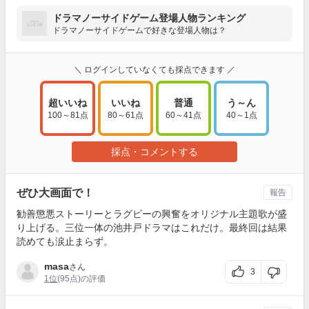
ドラマノーサイドゲーム登場人物ランキング
ドラマノーサイドゲームで好きな登場人物は？
＼ ログインしていなくても採点できます ／
超いいね
いいね
普通
う～ん
100～81点
80～61点
60～41点
40～1点
採点・コメントする
ぜひ大画面で！
報告
勧善懲悪ストーリーとラグビーの興奮をオリジナル主題歌が盛
り上げる。三位一体の池井戸ドラマはこれだけ。最終回は結果
読めても涙止まらず。
masa
さん
3
1位
(95点)の評価