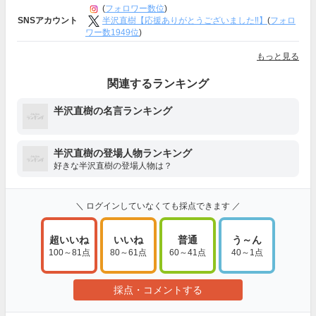
(
フォロワー数位
)
半沢直樹【応援ありがとうございました‼︎】
(
フォロ
SNSアカウント
ワー数1949位
)
もっと見る
関連するランキング
半沢直樹の名言ランキング
半沢直樹の登場人物ランキング
好きな半沢直樹の登場人物は？
＼ ログインしていなくても採点できます ／
超いいね
いいね
普通
う～ん
100～81点
80～61点
60～41点
40～1点
採点・コメントする