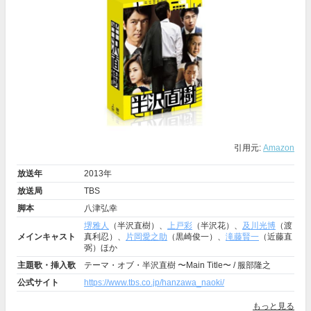
引用元:
Amazon
放送年
2013年
放送局
TBS
脚本
八津弘幸
堺雅人
（半沢直樹）、
上戸彩
（半沢花）、
及川光博
（渡
メインキャスト
真利忍）、
片岡愛之助
（黒崎俊一）、
滝藤賢一
（近藤直
弼）ほか
主題歌・挿入歌
テーマ・オブ・半沢直樹 〜Main Title〜 / 服部隆之
公式サイト
https://www.tbs.co.jp/hanzawa_naoki/
もっと見る