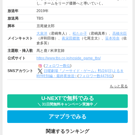
し、チームをリーグ優勝へと導いていく。
放送年
2019年
放送局
TBS
脚本
丑尾健太郎
大泉洋
（君嶋隼人）、
松たか子
（君嶋真希）、
高橋光臣
メインキャスト
（岸和田徹）、
眞栄田郷敦
（七尾圭太）、
笹本玲奈
（佐
倉多英）
主題歌・挿入歌
馬と鹿 / 米津玄師
公式サイト
https://www.tbs.co.jp/noside_game_tbs/
(
フォロワー数位
)
日曜劇場『ノーサイド・ゲーム』🕴5/24(日)よる８
SNSアカウント
時‼️特別編・最終夜放送✨
(
フォロワー数4476位
)
もっと見る
U-NEXTで無料でみる
＼ 31日間無料キャンペーン実施中 ／
アマプラでみる
関連するランキング