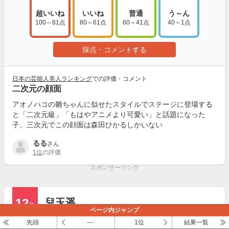
超いいね
いいね
普通
う～ん
100～81点
80～61点
60～41点
40～1点
採点・コメントする
日本の芸能人美人ランキング
での評価・コメント
二次元の顔面
アオノハコの雛ちゃんに似せたスタイルでステージに登場する
と「二次元級」「もはやアニメより可愛い」と話題になった
子。三次元でこの顔面は森田ひかるしかいない
るる
さん
1位
の評価
スポンサーリンク
12
兒玉遥
位
ページ内ジャンプ
(4人が評価)
先頭
---
1位
結果一覧