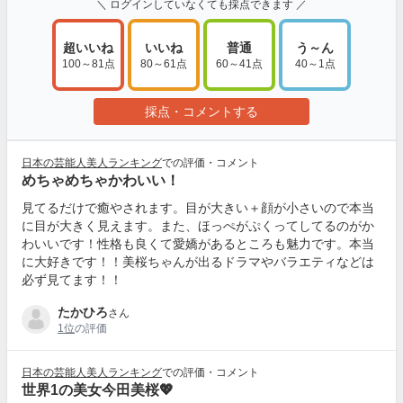
＼ ログインしていなくても採点できます ／
超いいね
いいね
普通
う～ん
100～81点
80～61点
60～41点
40～1点
採点・コメントする
日本の芸能人美人ランキング
での評価・コメント
めちゃめちゃかわいい！
見てるだけで癒やされます。目が大きい＋顔が小さいので本当
に目が大きく見えます。また、ほっぺがぷくってしてるのがか
わいいです！性格も良くて愛嬌があるところも魅力です。本当
に大好きです！！美桜ちゃんが出るドラマやバラエティなどは
必ず見てます！！
たかひろ
さん
1位
の評価
日本の芸能人美人ランキング
での評価・コメント
世界1の美女今田美桜💖