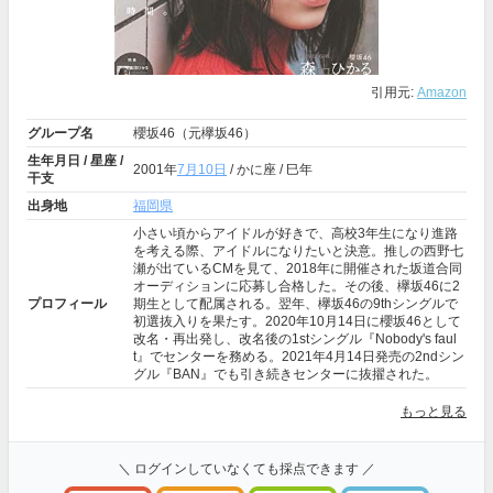
引用元:
Amazon
グループ名
櫻坂46（元欅坂46）
生年月日 / 星座 /
2001年
7月10日
/ かに座 / 巳年
干支
出身地
福岡県
小さい頃からアイドルが好きで、高校3年生になり進路
を考える際、アイドルになりたいと決意。推しの西野七
瀬が出ているCMを見て、2018年に開催された坂道合同
オーディションに応募し合格した。その後、欅坂46に2
プロフィール
期生として配属される。翌年、欅坂46の9thシングルで
初選抜入りを果たす。2020年10月14日に櫻坂46として
改名・再出発し、改名後の1stシングル『Nobody's faul
t』でセンターを務める。2021年4月14日発売の2ndシン
グル『BAN』でも引き続きセンターに抜擢された。
もっと見る
＼ ログインしていなくても採点できます ／