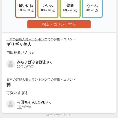
超いいね
いいね
普通
う～ん
100～81点
80～61点
60～41点
40～1点
採点・コメントする
日本の芸能人美人ランキング
での評価・コメント
ギリギリ美人
与田祐希さん 65
みちょぱゆきぽよ
さん
25位
の評価
日本の芸能人美人ランキング
での評価・コメント
神
可愛いすぎる
与田ちゃんLOVE
さん
1位
の評価
スポンサーリンク