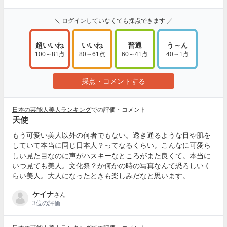
＼ ログインしていなくても採点できます ／
超いいね
いいね
普通
う～ん
100～81点
80～61点
60～41点
40～1点
採点・コメントする
日本の芸能人美人ランキング
での評価・コメント
天使
もう可愛い美人以外の何者でもない。透き通るような目や肌を
していて本当に同じ日本人？ってなるくらい。こんなに可愛ら
しい見た目なのに声がハスキーなところがまた良くて。本当に
いつ見ても美人。文化祭？か何かの時の写真なんて恐ろしいく
らい美人。大人になったときも楽しみだなと思います。
ケイナ
さん
3位
の評価