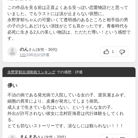
この作品を見る前は正直よくある安っぽい恋愛物語だと思って
いました。でもラストには涙が止まらない状態に。
永野芽郁ちゃんの可愛いくて透明感のあるところと相手役の男
の子の少しあどけない演技がとても良かったです。青春時代を
必死に生きる2人の美しい物語は、ただただ尊い！という感想で
す。
のん
さん(女性・30代)
1
1位
(100点)の評価
永野芽郁出演映画ランキング
での感想・評価
儚い
不治の病である発光病で入院している女の子、渡良瀬まみず。
細胞の異常により、皮膚が発光してしまう病気。
成人まで生きている方はいない。というそんな女の子。
外出が許可されない彼女に北村匠海君は代行体験をしてくれ
る。
とても切ないストーリーです。涙なしには観られない！！！
まんまる
さん(女性・20代)