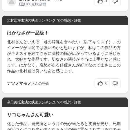
1
1位
(100点)の評価
北村匠海出演の映画ランキング
での感想・評価
はかなさが一品級！
北村さんといえば「君の膵臓を食べたい（以下キミスイ）」の
イメージが世間では強いのかと思いますが、私はこの作品の方
がキミスイを経てさらに演技の幅が広がっているように感じら
れ、大好きな作品です。切なさの演技が本当に上手だなと感じ
ます。はかなく、哀愁がある俳優さんが好きなのでまさにこの
作品の北村君は良いなあと感じます。
ナツノマモノ
0
さんの評価
今田美桜出演の映画ランキング
での感想・評価
リコちゃんさん可愛い
化した作品。発光病という月の光が当たると皮膚が光り、死期
が近づくにつれ光が強くなる不治の病に置かされている女の子