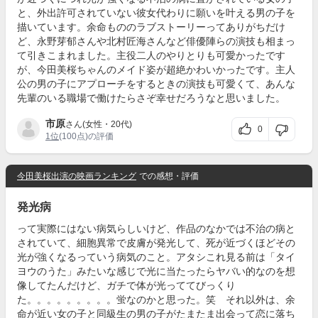
と、外出許可されていない彼女代わりに願いを叶える男の子を
描いています。余命もののラブストーリーってありがちだけ
ど、永野芽郁さんや北村匠海さんなど俳優陣らの演技も相まっ
て引きこまれました。主役二人のやりとりも可愛かったです
が、今田美桜ちゃんのメイド姿が超絶かわいかったです。主人
公の男の子にアプローチをするときの演技も可愛くて、あんな
先輩のいる職場で働けたらさぞ幸せだろうなと思いました。
市原
さん(女性・20代)
0
1位
(100点)の評価
今田美桜出演の映画ランキング
での感想・評価
発光病
って実際にはない病気らしいけど、作品のなかでは不治の病と
されていて、細胞異常で皮膚が発光して、死が近づくほどその
光が強くなるっていう病気のこと。アタシこれ見る前は「タイ
ヨウのうた」みたいな感じで光に当たったらヤバい的なのを想
像してたんだけど、ガチで体が光っててびっくり
た。。。。。。。。。蛍なのかと思った。笑 それ以外は、余
命が近い女の子と同級生の男の子がたまたま出会って恋に落ち