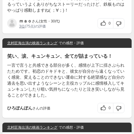
るっていうよくありがちなストーリーだったけど、鉄板ものは
やっぱり感動しますね( ；∀；)！
ｍａｏ
さん(女性・30代)
0
3位
(75点)の評価
北村匠海出演の映画ランキング
での感想・評価
笑い、涙、キュンキュン、全てが詰まっている！
一言で言うと共感できる部分が多く、感情が上下に揺さぶられ
たためです。初恋のドキドキと、彼女が自分から遠くなってい
く感覚、変えることのできない運命に対する絶望感など自分の
過去を思い出すようなシーンと主役カップルに感情移入してキ
ュンキュンしたり暗い気持ちになったりと泣き笑いしながら見
ることができました。
ひろぽんぽん
0
さんの評価
北村匠海出演の映画ランキング
での感想・評価