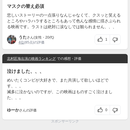
マスクの替え必須
悲しいストーリーの一点張りなんじゃなくて、クスッと笑える
ところやハラハラするところもあって色んな感情に揺さぶられ
る映画です。ラストは絶対に涙なしでは観られません、、、
うた
さん(女性・20代)
1
4位
(85点)の評価
北村匠海出演の映画ランキング
での感想・評価
泣けました、、、
めいたくコンビが大好きで、また共演して欲しいほどで
す、、。
滅多に泣かないのですが、この映画はものすごく泣けまし
た、、。
ゆーか
0
さんの評価
スポンサーリンク