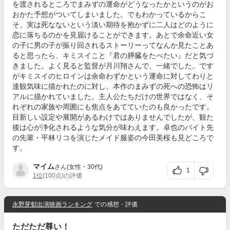
を渡されるところでまみずの運命がどうなったかというのがお
おかた予想がついてしまいました。でもわかっているからこ
そ、実は死なないという淡い期待を抱かずに二人はどのように
恋に落ちるのかを見届けることができます。あとで余命近い女
の子に男の子が振り回されるストーリーってなんか見たことあ
ると思ったら、キミスイこと『君の膵臓をたべたい』だと気づ
きました。よく見ると監督が月川翔さんで、一緒でした。です
がキミスイのヒロインは余命わずかという運命に対してわりと
達観気味に描かれたのに対し、本作のまみずの死への恐怖はリ
アルに描かれていました。主人公たちだけの世界ではなく、そ
れぞれの家族や周囲にも焦点をあてていたのも良かったです。
目新しい設定や展開があるわけではありませんでしたが、観た
後は心が浄化されるような気分が味わえます。卓也のバイト先
の先輩・平林リコを演じたメイド服姿の今田美桜も見どころで
す。
マイム
さん(女性・30代)
1
1位
(100点)の評価
永野芽郁出演映画ランキング
での感想・評価
ただただ尊い！