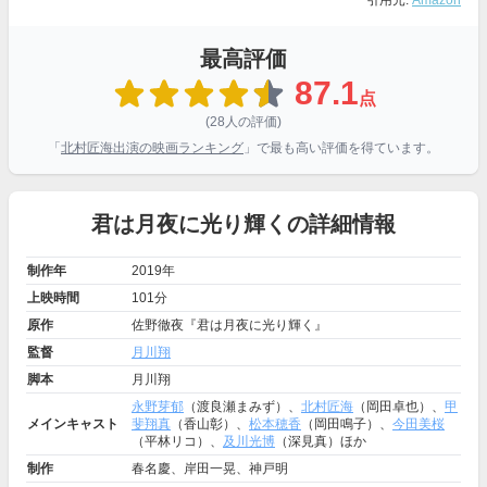
引用元:
Amazon
最高評価
87.1
点
(28人の評価)
「
北村匠海出演の映画ランキング
」で最も高い評価を得ています。
君は月夜に光り輝くの詳細情報
制作年
2019年
上映時間
101分
原作
佐野徹夜『君は月夜に光り輝く』
監督
月川翔
脚本
月川翔
永野芽郁
（渡良瀬まみず）、
北村匠海
（岡田卓也）、
甲
メインキャスト
斐翔真
（香山彰）、
松本穂香
（岡田鳴子）、
今田美桜
（平林リコ）、
及川光博
（深見真）ほか
制作
春名慶、岸田一晃、神戸明