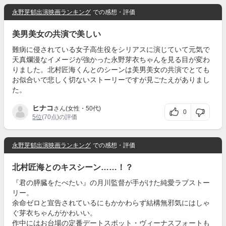
永野芽郁出演映画ランキング
での感想・評価
美男美女の共演で美しい
難病に侵されている女子高生役をシリアスに演じていて元気で
天真爛漫なイメージが強かった永野芽衣ちゃんを見る目が変わ
りました。北村匠海くんとのシーンは美男美女の共演でとても
お似合いで悲しく切ないストーリーですが見ごたえがありまし
た。
ヒナコ
さん(女性・50代)
0
5位
(70点)の評価
永野芽郁出演映画ランキング
での感想・評価
北村匠海とのキスシーン……！？
『君の膵臓をたべたい』の月川監督が手がけた純愛ラブストー
リー。
余命ゼロと宣告されているにもかかわらず結構無邪気にはしゃ
ぐ芽衣ちゃんがかわいい。
作中にはお台場の定番デートスポット・ヴィーナスフォートも