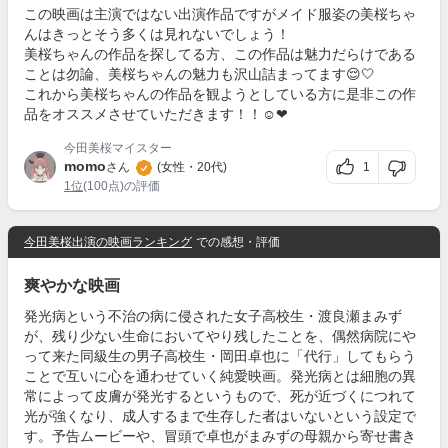
この映画は主演ではない出演作品ですがメイド服姿の美桜ちゃ
んはきっとそう多くは見れないでしょう！
美桜ちゃんの作品を探してる方、この作品は魅力だらけである
ことは勿論、美桜ちゃんの魅力も沢山詰まってます😌🤍
これから美桜ちゃんの作品を観ようとしている方に是非この作
品をオススメさせていただきます！！☺︎‪‪❤︎‬
今田美桜マイスター
momo
1
さん
(女性・20代)
1位
(100点)の評価
今田美桜出演の映画ランキング
での感想・評価
爽やかな映画
発光病という不治の病に侵された女子高校生・渡良瀬まみず
が、残り少ない生命においてやり残したことを、偶然病院にや
って来た同級生の男子高校生・岡田卓也に「代行」してもらう
ことで互いに心を通わせていく純愛映画。発光病とは細胞の異
常によって皮膚が発光するというもので、死が近づくにつれて
光が強くなり、成人するまで生存した者はいないという設定で
す。予告ムービーや、冒頭で卓也がまみずの母親から寄せ書き