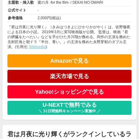
主題歌・挿入歌
蜜の月 -for the film- / SEKAI NO OWARI
公式サイト
-
参考価格
2,000円(税込)
『君は月夜に光り輝く』（きみはつきよにひかりかがやく）は、佐野徹夜
による日本の小説。 2019年3月に実写映画版が公開。 監督は、映画『君
の膵臓をたべたい』などを手がけた月川翔が務める。同作の主演を務めた
北村匠海と朝ドラ『半分、青い。』の主演を務めた永野芽郁のダブル主
演。(引用元:
Wikipedia
)
Amazonで見る
楽天市場で見る
Yahoo!ショッピングで見る
U-NEXTで無料でみる
＼ 31日間無料キャンペーン実施中 ／
君は月夜に光り輝くがランクインしているラ