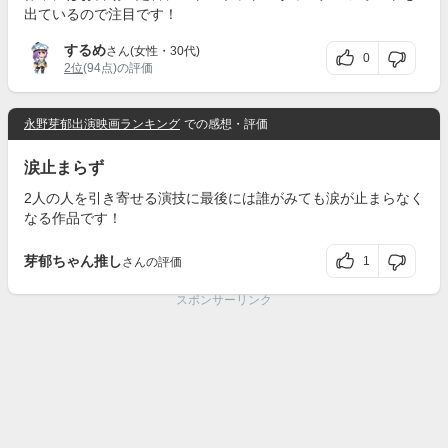
出ているので注目です！
するめ
さん(女性・30代)
0
2位
(94点)の評価
永野芽郁出演映画ランキング
での感想・評価
涙止まらず
2人の人を引き寄せる演技に最後には誰がみても涙が止まらなく
なる作品です！
芽郁ちゃん推し
1
さんの評価
スポンサーリンク