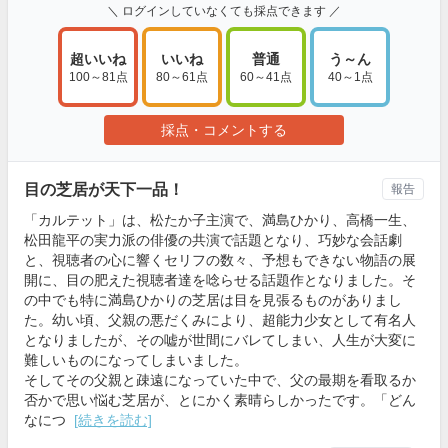
＼ ログインしていなくても採点できます ／
超いいね
いいね
普通
う～ん
100～81点
80～61点
60～41点
40～1点
採点・コメントする
目の芝居が天下一品！
報告
「カルテット」は、松たか子主演で、満島ひかり、高橋一生、
松田龍平の実力派の俳優の共演で話題となり、巧妙な会話劇
と、視聴者の心に響くセリフの数々、予想もできない物語の展
開に、目の肥えた視聴者達を唸らせる話題作となりました。そ
の中でも特に満島ひかりの芝居は目を見張るものがありまし
た。幼い頃、父親の悪だくみにより、超能力少女として有名人
となりましたが、その嘘が世間にバレてしまい、人生が大変に
難しいものになってしまいました。
そしてその父親と疎遠になっていた中で、父の最期を看取るか
否かで思い悩む芝居が、とにかく素晴らしかったです。「どん
なにつ
[続きを読む]