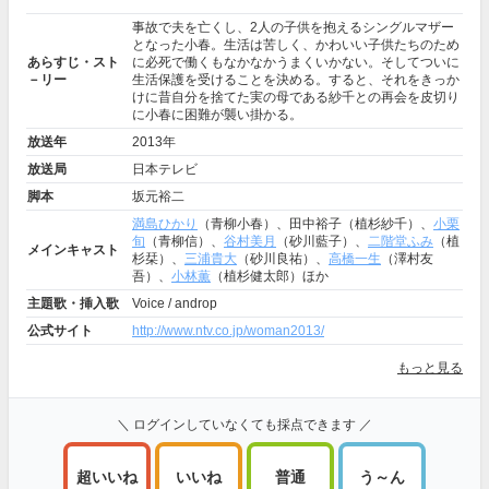
事故で夫を亡くし、2人の子供を抱えるシングルマザー
となった小春。生活は苦しく、かわいい子供たちのため
あらすじ・スト
に必死で働くもなかなかうまくいかない。そしてついに
－リー
生活保護を受けることを決める。すると、それをきっか
けに昔自分を捨てた実の母である紗千との再会を皮切り
に小春に困難が襲い掛かる。
放送年
2013年
放送局
日本テレビ
脚本
坂元裕二
満島ひかり
（青柳小春）、田中裕子（植杉紗千）、
小栗
旬
（青柳信）、
谷村美月
（砂川藍子）、
二階堂ふみ
（植
メインキャスト
杉栞）、
三浦貴大
（砂川良祐）、
高橋一生
（澤村友
吾）、
小林薫
（植杉健太郎）ほか
主題歌・挿入歌
Voice / androp
公式サイト
http://www.ntv.co.jp/woman2013/
もっと見る
＼ ログインしていなくても採点できます ／
超いいね
いいね
普通
う～ん