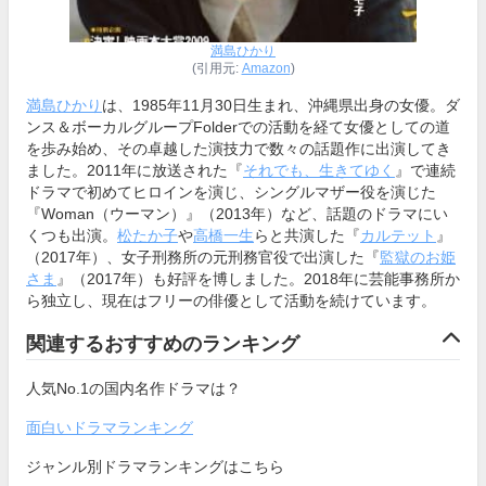
満島ひかり
(引用元:
Amazon
)
満島ひかり
は、1985年11月30日生まれ、沖縄県出身の女優。ダ
ンス＆ボーカルグループFolderでの活動を経て女優としての道
を歩み始め、その卓越した演技力で数々の話題作に出演してき
ました。2011年に放送された『
それでも、生きてゆく
』で連続
ドラマで初めてヒロインを演じ、シングルマザー役を演じた
『Woman（ウーマン）』（2013年）など、話題のドラマにい
くつも出演。
松たか子
や
高橋一生
らと共演した『
カルテット
』
（2017年）、女子刑務所の元刑務官役で出演した『
監獄のお姫
さま
』（2017年）も好評を博しました。2018年に芸能事務所か
ら独立し、現在はフリーの俳優として活動を続けています。
関連するおすすめのランキング
人気No.1の国内名作ドラマは？
面白いドラマランキング
ジャンル別ドラマランキングはこちら