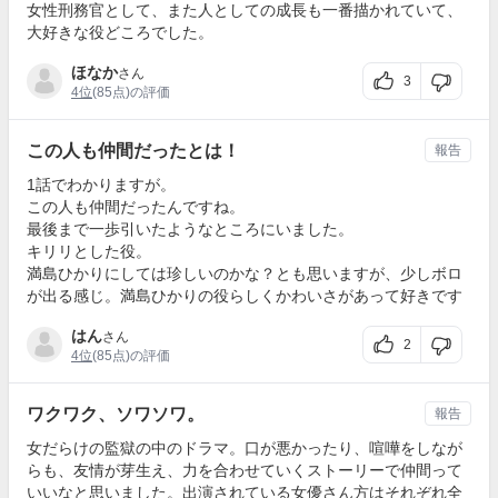
女性刑務官として、また人としての成長も一番描かれていて、
大好きな役どころでした。
ほなか
さん
3
4位
(85点)の評価
この人も仲間だったとは！
報告
1話でわかりますが。
この人も仲間だったんですね。
最後まで一歩引いたようなところにいました。
キリリとした役。
満島ひかりにしては珍しいのかな？とも思いますが、少しボロ
が出る感じ。満島ひかりの役らしくかわいさがあって好きです
はん
さん
2
4位
(85点)の評価
ワクワク、ソワソワ。
報告
女だらけの監獄の中のドラマ。口が悪かったり、喧嘩をしなが
らも、友情が芽生え、力を合わせていくストーリーで仲間って
いいなと思いました。出演されている女優さん方はそれぞれ全