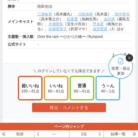
脚本
蒔田光治
三浦春馬
（高木藤丸）、
川島海荷
（高木遥）、
田中哲司
（高木竜之介）、
松重豊
（加納生馬）、
吉沢悠
（霧島五
メインキャスト
郎）、
片瀬那奈
（宝生小百合）、
芦名星
（南海かお
る）、
吉瀬美智子
（折原マヤ）、
成宮寛貴
（J）ほか
主題歌・挿入歌
Over the rain 〜ひかりの橋〜 / flumpool
公式サイト
-
もっと見る
投票・採点
＼ ログインしていなくても採点できます ／
参加
超いいね
いいね
普通
う～ん
100～81点
80～61点
60～41点
40～1点
採点・コメントする
いやもうこれは
報告
ページ内ジャンプ
先頭
---
1位
結果一覧
ドラマが面白すぎました、、