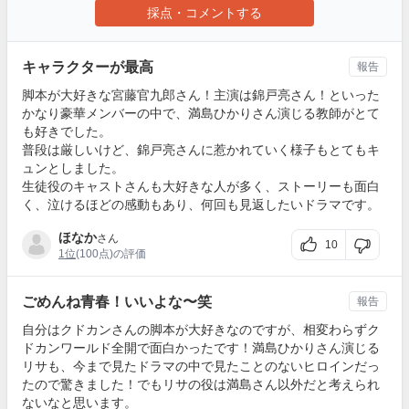
採点・コメントする
キャラクターが最高
報告
脚本が大好きな宮藤官九郎さん！主演は錦戸亮さん！といった
かなり豪華メンバーの中で、満島ひかりさん演じる教師がとて
も好きでした。
普段は厳しいけど、錦戸亮さんに惹かれていく様子もとてもキ
ュンとしました。
生徒役のキャストさんも大好きな人が多く、ストーリーも面白
く、泣けるほどの感動もあり、何回も見返したいドラマです。
ほなか
さん
10
1位
(100点)の評価
ごめんね青春！いいよな〜笑
報告
自分はクドカンさんの脚本が大好きなのですが、相変わらずク
ドカンワールド全開で面白かったです！満島ひかりさん演じる
リサも、今まで見たドラマの中で見たことのないヒロインだっ
たので驚きました！でもリサの役は満島さん以外だと考えられ
ないなと思います。