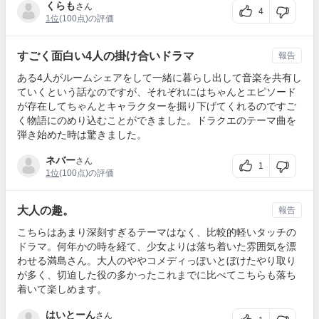
くらも
さん
4
1位
(100点)の評価
すごく面白い4人の掛け合いドラマ
報告
ある4人がルームシェアをして一緒に暮らし出して音楽を共有し
ていくという話なのですが、それぞれにはちゃんとエピソード
が存在してちゃんとキャラクターを掘り下げてくれるのですご
く物語にのめり込むことができました。ドラクエのテーマ曲を
弾き始めた時は驚きました。
ネバー
さん
1
1位
(100点)の評価
大人の趣。
報告
こちらはあまり深刻すぎるテーマはなく、比較的軽いタッチの
ドラマ。何年かの時を経て、少女よりは落ち着いた雰囲気を漂
わせる満島さん。大人のややコメディっぽいとぼけたやり取り
が多く、切迫した役の多かったこれまでに比べてこちらも落ち
着いて楽しめます。
はいとーん
さん