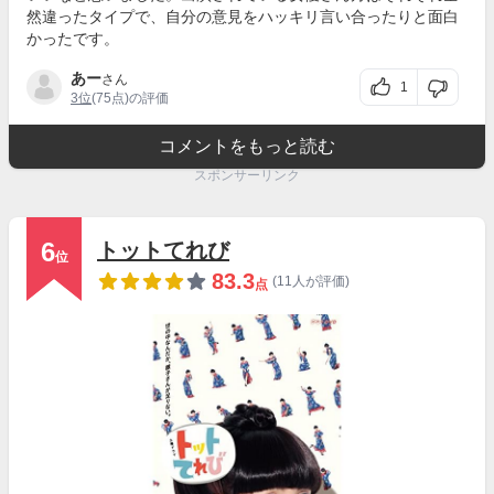
然違ったタイプで、自分の意見をハッキリ言い合ったりと面白
かったです。
あー
さん
1
3位
(75点)の評価
コメントをもっと読む
スポンサーリンク
6
トットてれび
位
83.3
(11人が評価)
点