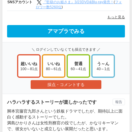
『監獄のお姫さま』3/23DVD&Blu-ray発売！
(
フォ
SNSアカウント
ロワー数5260位
)
もっと見る
アマプラでみる
＼ ログインしていなくても採点できます ／
超いいね
いいね
普通
う～ん
100～81点
80～61点
60～41点
40～1点
採点・コメントする
ハラハラするストーリーが楽しかったです
報告
脚本宮藤官九郎さんという鉄板ドラマでしたが、期待以上に面
白く感動するストーリーでした。
満島ひかりさんは女性刑務官の役でしたが、かなりキーマン
で、彼女がいないと成立しない展開だったと思います。