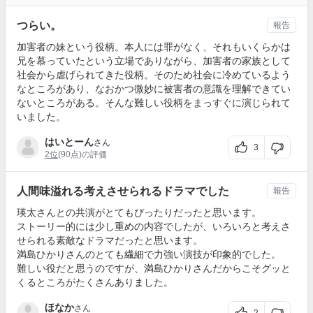
つらい。
報告
加害者の妹という役柄。本人には罪がなく、それもいくらかは
兄を慕っていたという立場でありながら、加害者の家族として
社会から虐げられてきた役柄。そのため社会に冷めているよう
なところがあり、なおかつ微妙に被害者の意識を理解できてい
ないところがある。そんな難しい役柄をまっすぐに演じられて
いました。
はいとーん
さん
3
2位
(90点)の評価
人間味溢れる考えさせられるドラマでした
報告
瑛太さんとの共演がとてもぴったりだったと思います。
ストーリー的には少し重めの内容でしたが、いろいろと考えさ
せられる素敵なドラマだったと思います。
満島ひかりさんのとても繊細で力強い演技が印象的でした。
難しい役だと思うのですが、満島ひかりさんだからこそグッと
くるところがたくさんありました。
ほなか
さん