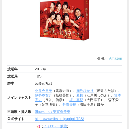
引用元:
Amazon
放送年
2017年
放送局
TBS
脚本
宮藤官九郎
小泉今日子
（馬場カヨ）、
満島ひかり
（若井ふたば）、
伊勢谷友介
（板橋吾郎）、
夏帆
（江戸川しのぶ）、
塚本
メインキャスト
高史
（長谷川信彦）、
坂井真紀
（大門洋子）、 森下愛
子（足立明美）、
菅野美穂
（勝田千夏）ほか
主題歌・挿入歌
Showtime / 安室奈美恵
公式サイト
https://www.tbs.co.jp/pripri-TBS/
(
フォロワー数位
)