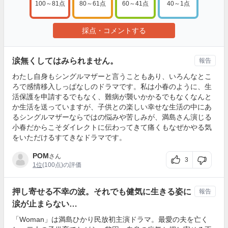
100～81点
80～61点
60～41点
40～1点
採点・コメントする
涙無くしてはみられません。
報告
わたし自身もシングルマザーと言うこともあり、いろんなとこ
ろで感情移入しっぱなしのドラマです。私は小春のように、生
活保護を申請するでもなく、難病が襲いかかるでもなくなんと
か生活を送っていますが、子供との楽しい幸せな生活の中にあ
るシングルマザーならではの悩みや苦しみが、満島さん演じる
小春だからこそダイレクトに伝わってきて痛くもなぜかやる気
をいただけるすてきなドラマです。
POM
さん
3
1位
(100点)の評価
押し寄せる不幸の波。それでも健気に生きる姿に
報告
涙が止まらない…
「Woman」は満島ひかり民放初主演ドラマ。最愛の夫を亡く