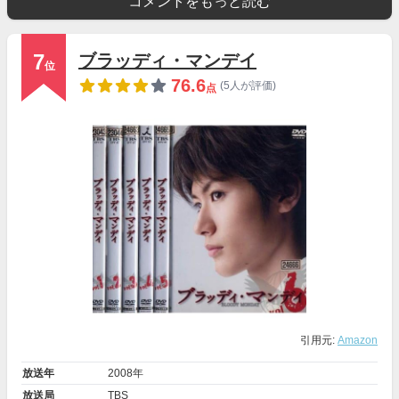
コメントをもっと読む
7
ブラッディ・マンデイ
位
76.6
(5人が評価)
点
引用元:
Amazon
放送年
2008年
放送局
TBS