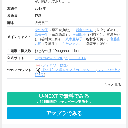
密が隠されており……。
放送年
2017年
放送局
TBS
脚本
坂元裕二
松たか子
（早乙女真紀）、
満島ひかり
（世吹すずめ）、
高橋一生
（家森諭高）、
松田龍平
（別府司）、富澤たか
メインキャスト
し（谷村大二郎）、
八木亜希子
（谷村多可美）、
宮藤官
九郎
（巻幹生）、
もたいまさこ
（巻鏡子）ほか
主題歌・挿入歌
おとなの掟 / Doughnuts Hole
公式サイト
https://www.tbs.co.jp/quartet2017/
(
フォロワー数位
)
【公式】火曜ドラマ『カルテット』
(
フォロワー数2
SNSアカウント
796位
)
もっと見る
U-NEXTで無料でみる
＼ 31日間無料キャンペーン実施中 ／
アマプラでみる