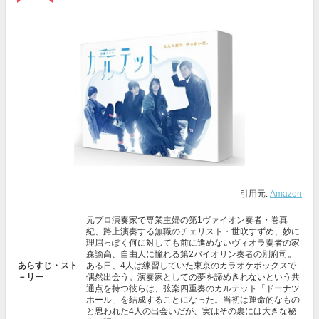
引用元:
Amazon
元プロ演奏家で専業主婦の第1ヴァイオン奏者・巻真
紀、路上演奏する無職のチェリスト・世吹すずめ、妙に
理屈っぽく何に対しても前に進めないヴィオラ奏者の家
森諭高、自由人に憧れる第2バイオリン奏者の別府司。
あらすじ・スト
ある日、4人は練習していた東京のカラオケボックスで
－リー
偶然出会う。演奏家としての夢を諦めきれないという共
通点を持つ彼らは、弦楽四重奏のカルテット「ドーナツ
ホール」を結成することになった。当初は運命的なもの
と思われた4人の出会いだが、実はその裏には大きな秘