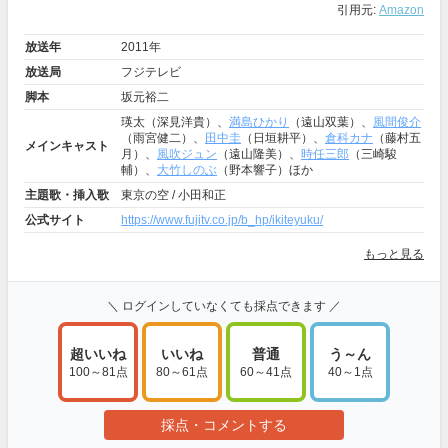
引用元:
Amazon
放送年
2011年
放送局
フジテレビ
脚本
坂元裕二
瑛太（深見洋貴）、
満島ひかり
（遠山双葉）、
風間俊介
（雨宮健二）、
田中圭
（日垣耕平）、
倉科カナ
（藤村五
メインキャスト
月）、
風吹ジュン
（遠山隆美）、
時任三郎
（三崎駿
輔）、
大竹しのぶ
（野本響子）ほか
主題歌・挿入歌
東京の空 / 小田和正
公式サイト
https://www.fujitv.co.jp/b_hp/ikiteyuku/
もっと見る
＼ ログインしていなくても採点できます ／
超いいね
いいね
普通
う～ん
100～81点
80～61点
60～41点
40～1点
採点・コメントする