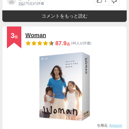
1
3位
(75点)の評価
コメントをもっと読む
3
Woman
位
87.9
(46人が評価)
点
引用元:
Amazon