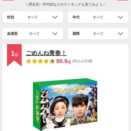
＼男女別・年代別などのランキングも見てみよう／
性別
すべて
年代
すべて
血液型
すべて
期間
すべて
1
ごめんね青春！
位
90.9
(60人が評価)
点