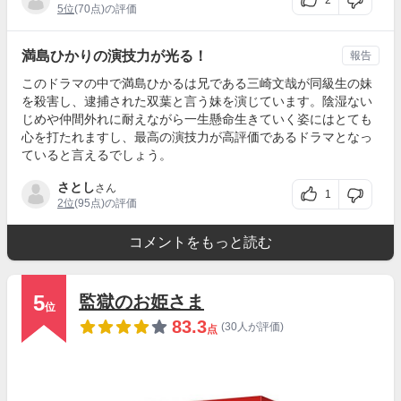
2
5位
(70点)の評価
満島ひかりの演技力が光る！
報告
このドラマの中で満島ひかるは兄である三崎文哉が同級生の妹
を殺害し、逮捕された双葉と言う妹を演じています。陰湿ない
じめや仲間外れに耐えながら一生懸命生きていく姿にはとても
心を打たれますし、最高の演技力が高評価であるドラマとなっ
ていると言えるでしょう。
さとし
さん
1
2位
(95点)の評価
コメントをもっと読む
5
監獄のお姫さま
位
83.3
(30人が評価)
点