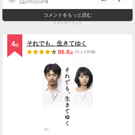
1位
(100点)の評価
コメントをもっと読む
スポンサーリンク
4
それでも、生きてゆく
位
86.8
(31人が評価)
点