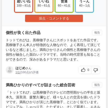
超いいね
いいね
普通
う～ん
100～81点
80～61点
60～41点
40～1点
採点・コメントする
個性が良く出た作品
報告
トットてれびは、黒柳徹子さんにスポットをあてた作品です。
黒柳徹子さん本人が特徴的な人物なので、よく再現して演じて
いるなと感じました。満島ひかりさんの個性と黒柳徹子さんの
個性が融合した面白いドラマです。当時の時代背景も知ること
ができるので、深みがあるドラマだと思います。
はじめ
さん
0
1位
(100点)の評価
満島ひかりのすべてが詰まった総合芸術
報告
「トットてれび」は黒柳徹子のテレビの惣明期からの半生と坂
本九、渥美清、森繁久彌など、様々な人との交流を描いたドラ
マです。満島ひかりが演じた黒柳徹子、とにかく似ています。
ビジュアル、しゃべり方、たたずまい、そして眼差し。エネル