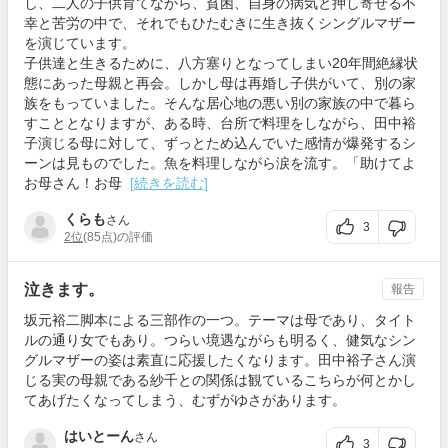
し、二人の子供育てながら、貧困、自身の病気と押し寄せる不
幸と苦労の中で、それでもひたむきに生き抜くシングルマザー
を演じています。
子供達と生きるために、八方塞りとなってしまい20年間絶縁状
態にあった母親と再会。しかし母は再婚し子供がいて、別の家
族をもっていました。そんな居心地の悪い別の家族の中で暮ら
すこととなりますが、ある時、台所で料理をしながら、田中裕
子演じる母に対して、ずっとため込んでいた感情が爆発するシ
ーンは見ものでした。魚を料理しながら涙を流す。「助けてよ
お母さん！お母
[続きを読む]
くらも
さん
3
2位
(85点)の評価
泣きます。
報告
坂元裕二脚本による三部作の一つ。テーマは母であり、タイト
ルの通り女でもあり。つらい境遇ながらも明るく、健気なシン
グルマザーの姿は素直に応援したくなります。田中裕子さん演
じる実の母親である紗千との関係は観ているこちらが何とかし
てあげたくなってしまう、むずがゆさがあります。
はいとーん
さん
3