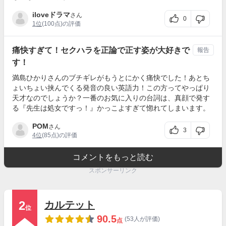
iloveドラマ
さん
0
1位
(100点)の評価
痛快すぎて！セクハラを正論で正す姿が大好きで
報告
す！
満島ひかりさんのブチギレがもうとにかく痛快でした！あとち
ょいちょい挟んでくる発音の良い英語力！この方ってやっぱり
天才なのでしょうか？一番のお気に入りの台詞は、真顔で発す
る『先生は処女ですっ！』かっこよすぎて惚れてしまいます。
POM
さん
3
4位
(85点)の評価
コメントをもっと読む
スポンサーリンク
2
カルテット
位
90.5
(53人が評価)
点