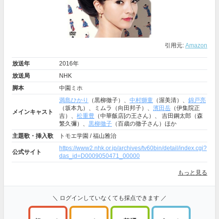
引用元:
Amazon
放送年
2016年
放送局
NHK
脚本
中園ミホ
満島ひかり
（黒柳徹子）、
中村獅童
（渥美清）、
錦戸亮
（坂本九）、ミムラ（向田邦子）、
濱田岳
（伊集院正
メインキャスト
吉）、
松重豊
（中華飯店[の王さん）、 吉田鋼太郎（森
繁久彌）、
黒柳徹子
（百歳の徹子さん）ほか
主題歌・挿入歌
トモエ学園 / 福山雅治
https://www2.nhk.or.jp/archives/tv60bin/detail/index.cgi?
公式サイト
das_id=D0009050471_00000
もっと見る
＼ ログインしていなくても採点できます ／