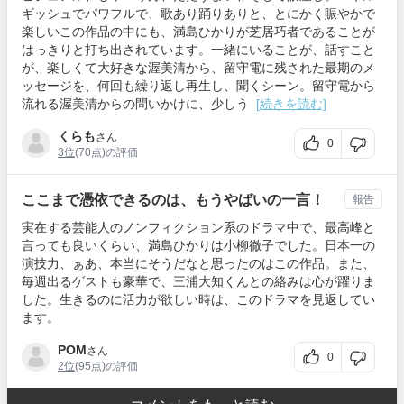
ギッシュでパワフルで、歌あり踊りありと、とにかく賑やかで
楽しいこの作品の中にも、満島ひかりが芝居巧者であることが
はっきりと打ち出されています。一緒にいることが、話すこと
が、楽しくて大好きな渥美清から、留守電に残された最期のメ
ッセージを、何回も繰り返し再生し、聞くシーン。留守電から
流れる渥美清からの問いかけに、少しう
[続きを読む]
くらも
さん
0
3位
(70点)の評価
ここまで憑依できるのは、もうやばいの一言！
報告
実在する芸能人のノンフィクション系のドラマ中で、最高峰と
言っても良いくらい、満島ひかりは小柳徹子でした。日本一の
演技力、ぁあ、本当にそうだなと思ったのはこの作品。また、
毎週出るゲストも豪華で、三浦大知くんとの絡みは心が躍りま
した。生きるのに活力が欲しい時は、このドラマを見返してい
ます。
POM
さん
0
2位
(95点)の評価