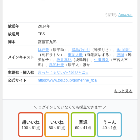
引用元:
Amazon
放送年
2014年
放送局
TBS
脚本
宮藤官九郎
錦戸亮
（原平助）、
満島ひかり
（蜂矢りさ）、
永山絢斗
（蔦谷サトシ）、
重岡大毅
（海老沢ゆずる）、
波瑠
（蜂
メインキャスト
矢祐子）、
坂井真紀
（淡島舞）、
生瀬勝久
（三宮大三
郎）、
風間杜夫
（原平太）ほか
主題歌・挿入歌
言ったじゃないか / 関ジャニ∞
公式サイト
https://www.tbs.co.jp/gomenne_tbs/
もっと見る
＼ ログインしていなくても採点できます ／
超いいね
いいね
普通
う～ん
100～81点
80～61点
60～41点
40～1点