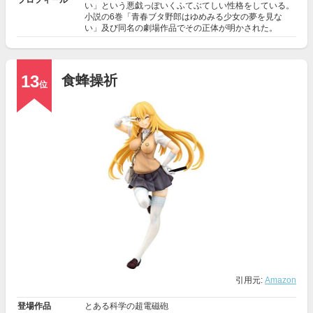
い」という悪戯っぽいくふてぶてしい性格をしている。
小説の6巻「青春ブタ野郎はゆめみる少女の夢を見な
い」及び同名の劇場作品でその正体が明かされた。
13
食蜂操祈
位
引用元:
Amazon
登場作品
とある科学の超電磁砲