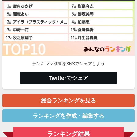
ランキング結果をSNSでシェアしよう
Twitterでシェア
総合ランキングを見る
ランキングを作成・編集する
ランキング結果