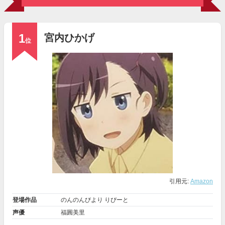
1
宮内ひかげ
位
引用元:
Amazon
登場作品
のんのんびより りぴーと
声優
福圓美里