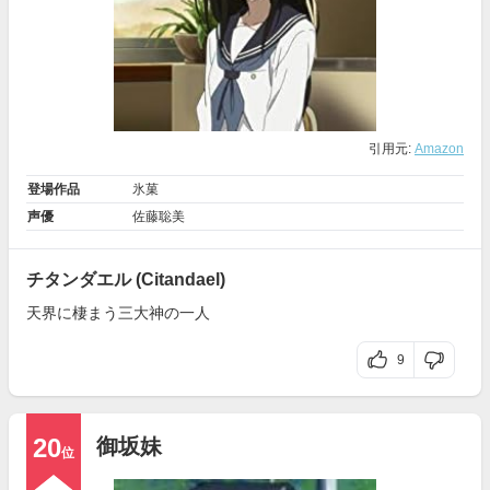
引用元:
Amazon
登場作品
氷菓
声優
佐藤聡美
チタンダエル (Citandael)
天界に棲まう三大神の一人
9
20
御坂妹
位