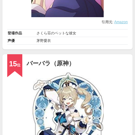
引用元:
Amazon
登場作品
さくら荘のペットな彼女
声優
茅野愛衣
15
バーバラ（原神）
位