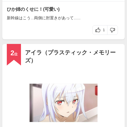
ひか姉のくせに！(可愛い)
新幹線はこう...両側に肘置きがあって......
1
2
アイラ（プラスティック・メモリー
位
ズ）