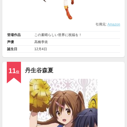
引用元:
Amazon
登場作品
この素晴らしい世界に祝福を！
声優
高橋李依
誕生日
12月4日
11
丹生谷森夏
位