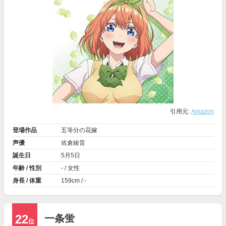
引用元:
Amazon
登場作品
五等分の花嫁
声優
佐倉綾音
誕生日
5月5日
年齢 / 性別
- / 女性
身長 / 体重
159cm / -
22
一条蛍
位