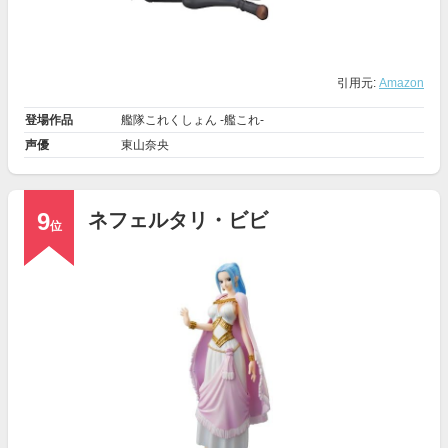
引用元:
Amazon
登場作品
艦隊これくしょん -艦これ-
声優
東山奈央
9
ネフェルタリ・ビビ
位