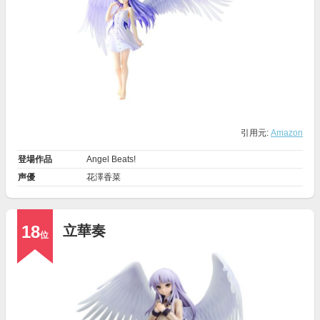
引用元:
Amazon
登場作品
Angel Beats!
声優
花澤香菜
18
立華奏
位