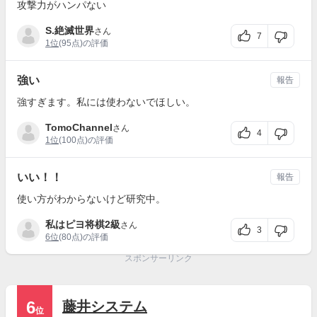
攻撃力がハンパない
S.絶滅世界
さん
7
1位
(95点)の評価
強い
報告
強すぎます。私には使わないでほしい。
TomoChannel
さん
4
1位
(100点)の評価
いい！！
報告
使い方がわからないけど研究中。
私はピヨ将棋2級
さん
3
6位
(80点)の評価
スポンサーリンク
6
藤井システム
位