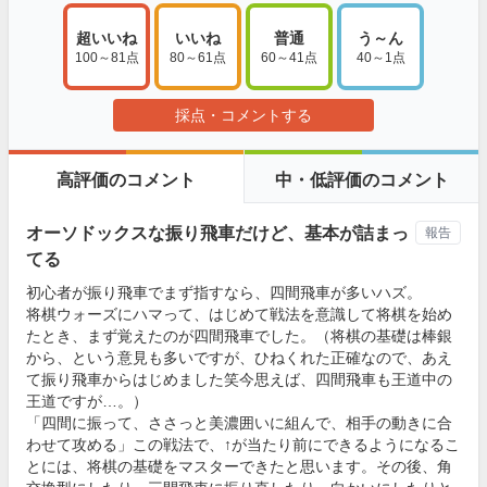
超いいね
いいね
普通
う～ん
100～81点
80～61点
60～41点
40～1点
採点・コメントする
高評価のコメント
中・低評価のコメント
オーソドックスな振り飛車だけど、基本が詰まっ
報告
てる
初心者が振り飛車でまず指すなら、四間飛車が多いハズ。
将棋ウォーズにハマって、はじめて戦法を意識して将棋を始め
たとき、まず覚えたのが四間飛車でした。（将棋の基礎は棒銀
から、という意見も多いですが、ひねくれた正確なので、あえ
て振り飛車からはじめました笑今思えば、四間飛車も王道中の
王道ですが…。）
「四間に振って、ささっと美濃囲いに組んで、相手の動きに合
わせて攻める」この戦法で、↑が当たり前にできるようになるこ
とには、将棋の基礎をマスターできたと思います。その後、角