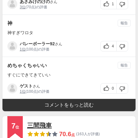
あさみけのけの
さん
1
3位
(70点)の評価
神
報告
神すぎワロタ
バレーボーラー92
さん
4
1位
(100点)の評価
めちゃくちゃいい
報告
すぐにできてきていい
ゲスト
さん
0
1位
(100点)の評価
コメントをもっと読む
7
三間飛車
位
70.6
(163人が評価)
点