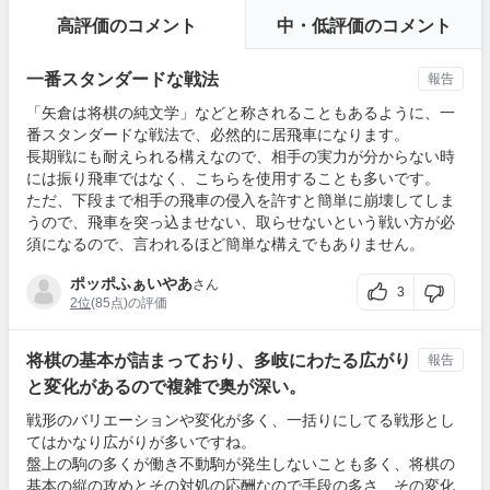
高評価のコメント
中・低評価のコメント
一番スタンダードな戦法
報告
「矢倉は将棋の純文学」などと称されることもあるように、一
番スタンダードな戦法で、必然的に居飛車になります。
長期戦にも耐えられる構えなので、相手の実力が分からない時
には振り飛車ではなく、こちらを使用することも多いです。
ただ、下段まで相手の飛車の侵入を許すと簡単に崩壊してしま
うので、飛車を突っ込ませない、取らせないという戦い方が必
須になるので、言われるほど簡単な構えでもありません。
ポッポふぁいやあ
さん
3
2位
(85点)の評価
将棋の基本が詰まっており、多岐にわたる広がり
報告
と変化があるので複雑で奥が深い。
戦形のバリエーションや変化が多く、一括りにしてる戦形とし
てはかなり広がりが多いですね。
盤上の駒の多くが働き不動駒が発生しないことも多く、将棋の
基本の縦の攻めとその対処の応酬なので手段の多さ、その変化