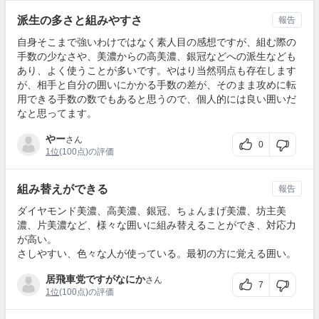
派生の多さと組みやすさ
報告
自身そこまで強いわけではなく素人目の感想ですが、組む際の
手数の少なさや、美濃からの高美濃、銀冠などへの派生なども
あり、よく使うことが多いです。やはり当然弱点も存在します
が、相手と自分の囲いにかかる手数の差が、そのまま攻めに転
用できる手数の数でもあると思うので、個人的には良い囲いだ
なと思ってます。
やー
さん
0
1位
(100点)の評価
組み替えができる
報告
ダイヤモンド美濃、高美濃、銀冠、ちょんまげ美濃、坊主美
濃、片美濃など、様々な囲いに組み替えることができ、対応力
が高い。
さしやすい、色々な人が使っている。最初の方に覚える囲い。
居飛車党ですがなにか
さん
7
1位
(100点)の評価