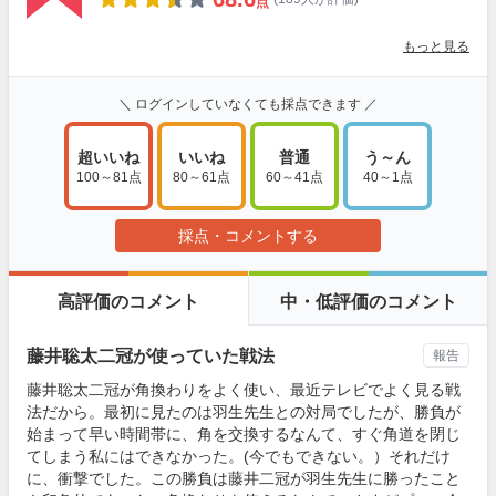
点
もっと見る
＼ ログインしていなくても採点できます ／
超いいね
いいね
普通
う～ん
100～81点
80～61点
60～41点
40～1点
採点・コメントする
高評価のコメント
中・低評価のコメント
藤井聡太二冠が使っていた戦法
報告
藤井聡太二冠が角換わりをよく使い、最近テレビでよく見る戦
法だから。最初に見たのは羽生先生との対局でしたが、勝負が
始まって早い時間帯に、角を交換するなんて、すぐ角道を閉じ
てしまう私にはできなかった。(今でもできない。）それだけ
に、衝撃でした。この勝負は藤井二冠が羽生先生に勝ったこと