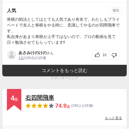
人気
報告
将棋の戦法としてはとても人気であり有名で、わたしもプライ
ベートで友人と将棋をやる時に、意識してやるのが四間飛車で
す。
私自身があまり将棋が上手ではないので、プロの動画を見て
日々勉強させてもらっています❗
あさみけのけの
さん
10
1位
(100点)の評価
コメントをもっと読む
スポンサーリンク
4
右四間飛車
位
74.9
(290人が評価)
点
もっと見る