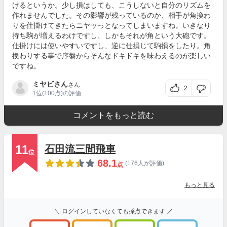
けるというか。少し損はしても、こうしないと自分のリズムを
作れませんでした。その影響が残っているのか、相手が角換わ
りを仕掛けてきたらニヤッっとなってしまいますね。いきなり
持ち駒が増えるわけですし、しかもそれが角という大砲です。
仕掛けには使いやすいですし、逆に仕損じて駒損をしたり。角
換わりする事で序盤からそんなドキドキを味わえるのが楽しい
ですね。
ミヤビさん
さん
2
1位
(100点)の評価
コメントをもっと読む
11
石田流三間飛車
位
68.1
(176人が評価)
点
もっと見る
＼ ログインしていなくても採点できます ／