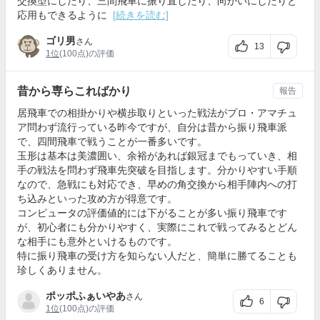
交換型にしたり、三間飛車に振り直したり、向かいにしたりと
応用もできるように
[続きを読む]
ゴリ男
さん
13
1位
(100点)の評価
昔から専らこればかり
報告
居飛車での相掛かりや横歩取りといった戦法がプロ・アマチュ
ア問わず流行っている昨今ですが、自分は昔から振り飛車派
で、四間飛車で戦うことが一番多いです。
玉形は基本は美濃囲い、余裕があれば銀冠までもっていき、相
手の戦法を問わず飛車先突破を目指します。分かりやすい手順
なので、急戦にも対応でき、早めの角交換から相手陣内への打
ち込みといった攻め方が得意です。
コンピュータの評価値的には下がることが多い振り飛車です
が、初心者にも分かりやすく、実際にこれで戦ってみるとどん
な相手にも意外といけるものです。
特に振り飛車の受け方を知らない人だと、簡単に勝てることも
珍しくありません。
ポッポふぁいやあ
さん
6
1位
(100点)の評価