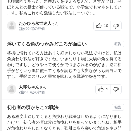
も印象的であった。角換わりを使えるなんて、さすがプロ。今
ほとんどの棋士が使っている戦法で、小学生でもマネをしてい
ます。私もこれから勉強したい戦法に一つです。
たかひろ永世迷人
さん
10
2位
(90点)の評価
浮いてくる角のつかみどころが面白い
報告
将棋に慣れている方はあまり好きじゃない戦法ですけど、私は
角換わり戦法が好きですね。いきなり手駒に大駒の角を持てる
わけですし、どうやって使うかで悩まされるのが好き。逆に相
手がどういう風に使ってくるか読むのも大変ながらも面白いで
すし、手軽にスリルと興奮を味わえる戦法で好きです。
太郎ちゃん
さん
5
2位
(90点)の評価
初心者の頃からこの戦法
報告
ある程度上達してくると角換わり戦法は止めるようになりまし
たけど、初心者の頃は常に角換わりを狙っていましたね。相手
が角換わりをしたくなくとも、強引に歩を突いて角道をネジ開