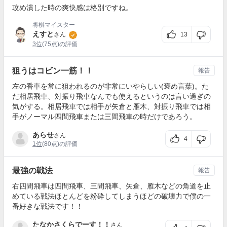
攻め潰した時の爽快感は格別ですね。
将棋マイスター
えすと
13
さん
3位
(75点)の評価
狙うはコビン一筋！！
報告
左の香車を常に狙われるのが非常にいやらしい(褒め言葉)。た
だ相居飛車、対振り飛車なんでも使えるというのは言い過ぎの
気がする。相居飛車では相手が矢倉と雁木、対振り飛車では相
手がノーマル四間飛車または三間飛車の時だけであろう。
あらせ
さん
4
1位
(80点)の評価
最強の戦法
報告
右四間飛車は四間飛車、三間飛車、矢倉、雁木などの角道を止
めている戦法ほとんどを粉砕してしまうほどの破壊力で僕の一
番好きな戦法です！！
たなかさくらでーす！！
さん