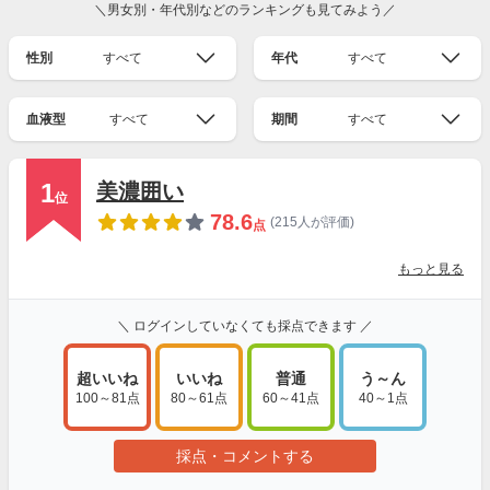
＼男女別・年代別などのランキングも見てみよう／
性別
すべて
年代
すべて
血液型
すべて
期間
すべて
1
美濃囲い
位
78.6
(215人が評価)
点
もっと見る
＼ ログインしていなくても採点できます ／
超いいね
いいね
普通
う～ん
100～81点
80～61点
60～41点
40～1点
採点・コメントする