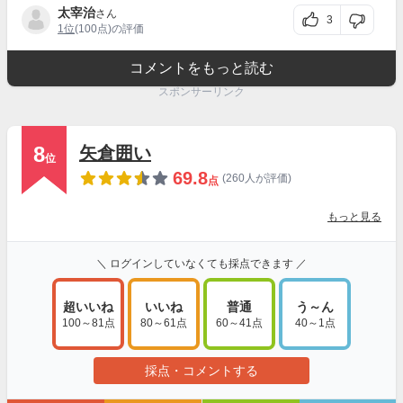
太宰治
さん
3
1位
(100点)の評価
コメントをもっと読む
スポンサーリンク
8
矢倉囲い
位
69.8
(260人が評価)
点
もっと見る
＼ ログインしていなくても採点できます ／
超いいね
いいね
普通
う～ん
100～81点
80～61点
60～41点
40～1点
採点・コメントする