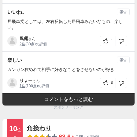
いいね。
報告
居飛車党としては、左右反転した居飛車みたいなもの。楽し
い。
風露
さん
1
2位
(80点)の評価
楽しい
報告
ガンガン攻めれて相手に好きなことをさせないのが好き
りょー
さん
0
1位
(100点)の評価
コメントをもっと読む
スポンサーリンク
10
角換わり
位
68.6
(189人が評価)