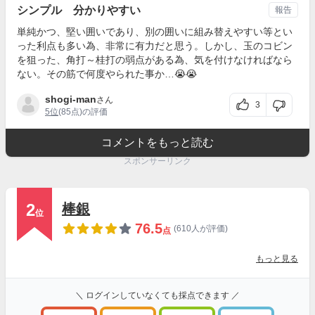
シンプル 分かりやすい
報告
単純かつ、堅い囲いであり、別の囲いに組み替えやすい等とい
った利点も多い為、非常に有力だと思う。しかし、玉のコビン
を狙った、角打～桂打の弱点がある為、気を付けなければなら
ない。その筋で何度やられた事か…😭😭
shogi-man
さん
3
5位
(85点)の評価
コメントをもっと読む
スポンサーリンク
2
棒銀
位
76.5
(610人が評価)
点
もっと見る
＼ ログインしていなくても採点できます ／