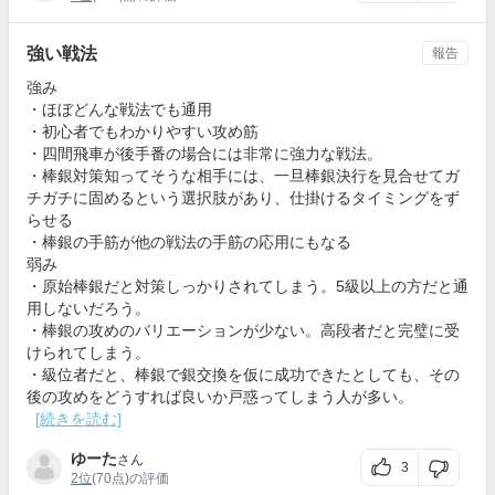
強い戦法
報告
強み
・ほぼどんな戦法でも通用
・初心者でもわかりやすい攻め筋
・四間飛車が後手番の場合には非常に強力な戦法。
・棒銀対策知ってそうな相手には、一旦棒銀決行を見合せてガ
チガチに固めるという選択肢があり、仕掛けるタイミングをず
らせる
・棒銀の手筋が他の戦法の手筋の応用にもなる
弱み
・原始棒銀だと対策しっかりされてしまう。5級以上の方だと通
用しないだろう。
・棒銀の攻めのバリエーションが少ない。高段者だと完璧に受
けられてしまう。
・級位者だと、棒銀で銀交換を仮に成功できたとしても、その
後の攻めをどうすれば良いか戸惑ってしまう人が多い。
[続きを読む]
ゆーた
さん
3
2位
(70点)の評価