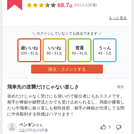
68.7
(101人が評価)
点
もっと見る
＼ ログインしていなくても採点できます ／
超いいね
いいね
普通
う～ん
100～81点
80～61点
60～41点
40～1点
採点・コメントする
飛車先の逆襲だけじゃない楽しさ
報告
攻めだけじゃなく受けにも強いので級位者にもおススメです。
相手が棒銀や嬉野流とかでも受け止められるし、局面が膠着し
たら中飛車に振り直しも相性抜群、相手の棒銀が渋滞してる間
に中央殺到する快感はハマります！
ペンギン
さん
5
1位
(100点)の評価