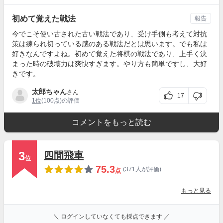
初めて覚えた戦法
報告
今でこそ使い古された古い戦法であり、受け手側も考えて対抗
策は練られ切っている感のある戦法だとは思います。でも私は
好きなんですよね。初めて覚えた将棋の戦法であり、上手く決
まった時の破壊力は爽快すぎます。やり方も簡単ですし、大好
きです。
太郎ちゃん
さん
17
1位
(100点)の評価
コメントをもっと読む
3
四間飛車
位
75.3
(371人が評価)
点
もっと見る
＼ ログインしていなくても採点できます ／