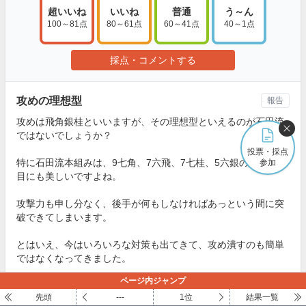
超いいね
いいね
普通
う～ん
100～81点
80～61点
60～41点
40～1点
採点・コメントする
攻めの理想型
報告
攻めは飛角銀桂といいますが、その理想型といえるのが石田流
ではないでしょうか？
投票・採点
特に石田流本組みは、9七角、7六飛、7七桂、5六銀の形が見た
参加
目にも美しいですよね。
攻撃力も申し分なく、後手が何もしなければあっという間に突
破できてしまいます。
とはいえ、今はいろいろな対策も出てきて、攻め潰すのも簡単
ではなくなってきました。
ページ内ジャンプ
それでも、指しやすい戦法だと思うので、初心者の方にもおす
先頭
---
1位
結果一覧
すめです。