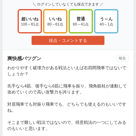
＼ ログインしていなくても採点できます ／
超いいね
いいね
普通
う～ん
100～81点
80～61点
60～41点
40～1点
採点・コメントする
爽快感バツグン
報告
わかりやすく破壊力がある戦法といえば右四間飛車ではないで
しょうか？
先手なら4筋、後手なら6筋に飛車を振り、飛角銀桂が連動して
攻めていくので高い攻撃力を誇ります。
対居飛車でも対振り飛車でも、どちらでも使えるのもいいです
ね。
そこまで難しい戦法ではないので、得意戦法の一つにしてみる
のもいいと思います。