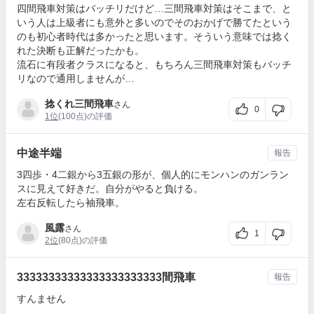
四間飛車対策はバッチリだけど…三間飛車対策はそこまで、と
いう人は上級者にも意外と多いのでそのおかげで勝てたという
のも初心者時代は多かったと思います。そういう意味では捻く
れた決断も正解だったかも。
流石に有段者クラスになると、もちろん三間飛車対策もバッチ
リなので通用しませんが…
捻くれ三間飛車
さん
0
1位
(100点)の評価
中途半端
報告
3四歩・4二銀から3五銀の形が、個人的にモンハンのガンラン
スに見えて好きだ。自分がやると負ける。
左右反転したら袖飛車。
風露
さん
1
2位
(80点)の評価
33333333333333333333333間飛車
報告
すんません