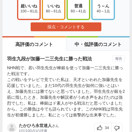
超いいね
いいね
普通
う～ん
100～81点
80～61点
60～41点
40～1点
採点・コメントする
高評価のコメント
中・低評価のコメント
羽生九段が加藤一二三先生に勝った戦法
報告
NHN戦で、若い羽生先生が棒銀を使って加藤一二三先生に勝っ
た戦法です。
この戦いをテレビで見ていた私は、天才といわれた加藤先生を
応援していました。まだ10代の羽生先生が如何に強いとはい
え、加藤先生には勝てないと思っていました。羽生先生が銀を2
筋に指したとき、加藤先生や解説者がうめき声をあげたのは強
烈でした。私は、棒銀はド素人がやる戦法だと思っていました
から。この勝負は今でも語られています。このNHK戦は羽生先
生が初優勝しました。私にとっては衝撃的な出来事でした。
たかひろ永世迷人
さん
34
1位
(100点)の評価