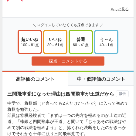
もっと見る
＼ ログインしていなくても採点できます ／
超いいね
いいね
普通
う～ん
100～81点
80～61点
60～41点
40～1点
採点・コメントする
高評価のコメント
中・低評価のコメント
三間飛車党になった理由は四間飛車が王道だから
報告
中学で、将棋部（と言っても2人だけだったが）に入って初めて
将棋を勉強した。
部員は将棋経験者で「まずは一つの先方を極めるのが上達の近
道」「棒銀と四間飛車が王道」と聞いて「じゃあその戦法はや
めて別の戦法を極めよう」と、捻くれた決断をしたのがきっか
けでそれから十年に渡り三間飛車党です。