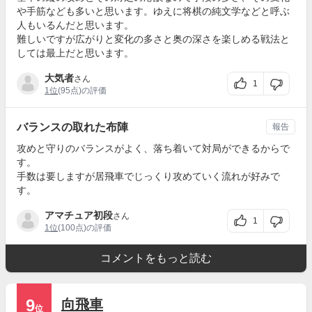
や手筋なども多いと思います。ゆえに将棋の純文学などと呼ぶ
人もいるんだと思います。
難しいですが広がりと変化の多さと奥の深さを楽しめる戦法と
しては最上だと思います。
大気者
さん
1
1位
(95点)の評価
バランスの取れた布陣
報告
攻めと守りのバランスがよく、落ち着いて対局ができるからで
す。
手数は要しますが居飛車でじっくり攻めていく流れが好みで
す。
アマチュア初段
さん
1
1位
(100点)の評価
コメントをもっと読む
9
向飛車
位