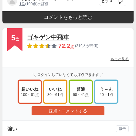
4
1位
(100点)の評価
コメントをもっと読む
5
ゴキゲン中飛車
位
72.2
(219人が評価)
点
もっと見る
＼ ログインしていなくても採点できます ／
超いいね
いいね
普通
う～ん
100～81点
80～61点
60～41点
40～1点
採点・コメントする
強い
報告