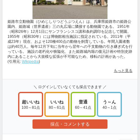
姫路市立動物園（ひめじしりつどうぶつえん）は、兵庫県姫路市の姫路公
園内、姫路城（世界遺産）三の丸広場に隣接する動物園である。 1951年
（昭和26年）12月1日にサンフランシスコ講和条約調印を記念して開園。
1955年（昭和30年）には博物館相当施設に指定されている。2011年（平
成23年）現在、およそ120種400点の動物を飼育している。年間入園者数
は約40万人。毎年12月下旬に当年から翌年への干支動物の引き継ぎ式を行
っている。 施設の老朽化や狭隘化、また姫路城内堀の復元計画や特別史跡
内にあることから大規模な拡張が不可能なため、移転の計画があった。
(引用元:
Wikipedia
)
もっと見る
＼ ログインしていなくても採点できます ／
超いいね
いいね
普通
う～ん
100～81点
80～61点
60～41点
40～1点
採点・コメントする