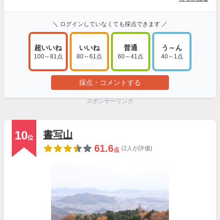
＼ ログインしていなくても採点できます ／
超いいね
いいね
普通
う～ん
100～81点
80～61点
60～41点
40～1点
採点・コメントする
スポンサーリンク
10
書写山
位
61.6
(2人が評価)
点