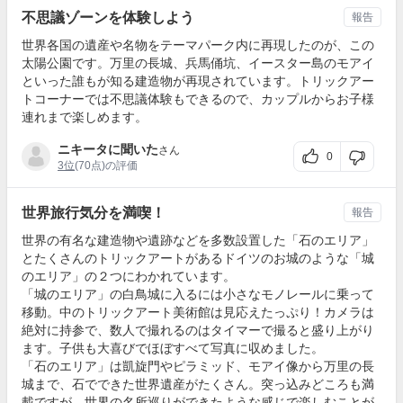
不思議ゾーンを体験しよう
報告
世界各国の遺産や名物をテーマパーク内に再現したのが、この
太陽公園です。万里の長城、兵馬俑坑、イースター島のモアイ
といった誰もが知る建造物が再現されています。トリックアー
トコーナーでは不思議体験もできるので、カップルからお子様
連れまで楽しめます。
ニキータに聞いた
さん
0
3位
(70点)の評価
世界旅行気分を満喫！
報告
世界の有名な建造物や遺跡などを多数設置した「石のエリア」
とたくさんのトリックアートがあるドイツのお城のような「城
のエリア」の２つにわかれています。
「城のエリア」の白鳥城に入るには小さなモノレールに乗って
移動。中のトリックアート美術館は見応えたっぷり！カメラは
絶対に持参で、数人で撮れるのはタイマーで撮ると盛り上がり
ます。子供も大喜びでほぼすべて写真に収めました。
「石のエリア」は凱旋門やピラミッド、モアイ像から万里の長
城まで、石でできた世界遺産がたくさん。突っ込みどころも満
載ですが、世界の名所巡りができたような感じで楽しむことが