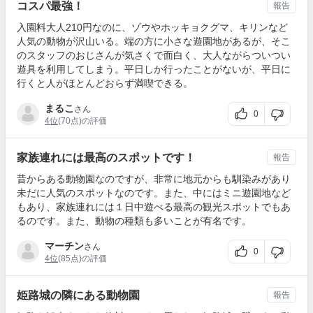
コスパ最強！
報告
入園料大人210円なのに、ゾウやホッキョクグマ、キリンなど
人気の動物が沢山いる。端の方に小さな遊園地があるが、そこ
のスタッフのおじさんが気さくで面白く、大人ながらついつい
遊具を利用してしまう。平日しか行ったことがないが、平日に
行くと人がほとんどおらず満喫できる。
まるこ
さん
0
4位
(70点)の評価
家族連れには最高のスポットです！
報告
昔からある動物園なのですが、非常に地元からも馴染みがあり
未だに人気のスポットなのです。また、中にはミニ遊園地など
もあり、家族連れには１日中遊べる最高の観光スポットでもあ
るのです。また、動物の種類も多いことが有名です。
マーチン
さん
0
4位
(85点)の評価
姫路城の隣にある動物園
報告