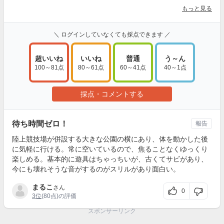
もっと見る
＼ ログインしていなくても採点できます ／
超いいね
いいね
普通
う～ん
100～81点
80～61点
60～41点
40～1点
採点・コメントする
待ち時間ゼロ！
報告
陸上競技場が併設する大きな公園の横にあり、体を動かした後
に気軽に行ける。常に空いているので、焦ることなくゆっくり
楽しめる。基本的に遊具はちゃっちいが、古くてサビがあり、
今にも壊れそうな音がするのがスリルがあり面白い。
まるこ
さん
0
3位
(80点)の評価
スポンサーリンク