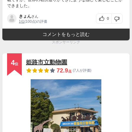
できました。
きょん
さん
0
1位
(100点)の評価
コメントをもっと読む
スポンサーリンク
4
姫路市立動物園
位
72.9
(7人が評価)
点