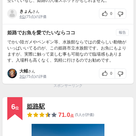
空いているし、姫路の穴場スポットかもしれません。
きょん
さん
0
4位
(75点)の評価
姫路でお魚を愛でたいならココ
報告
でかい陸ガメやペンギン等、水族館ならではの愛らしい動物が
いっぱいいてるのが、この姫路市立水族館です。お魚にもより
ますが、実際に触って楽しむ事も可能なので臨場感もありま
す。入場料も高くなく、気軽に行けるのでお勧めです。
大輔
さん
0
3位
(75点)の評価
スポンサーリンク
6
姫路駅
位
71.0
(5人が評価)
点