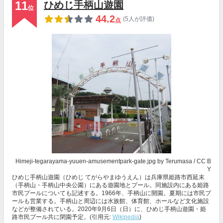
11
ひめじ手柄山遊園
位
44.2
(5人が評価)
点
Himeji-tegarayama-yuuen-amusementpark-gate.jpg
by Terumasa /
CC B
Y
ひめじ手柄山遊園（ひめじ てがらやまゆうえん）は兵庫県姫路市西延末
（手柄山・手柄山中央公園）にある遊園地とプール。同施設内にある姫路
市民プールについても記述する。1966年、手柄山に開園。夏期には市民プ
ールも営業する。手柄山と周辺には水族館、体育館、ホールなど文化施設
などが整備されている。2020年9月6日（日）に、ひめじ手柄山遊園・姫
路市民プール共に閉園予定。(引用元:
Wikipedia
)