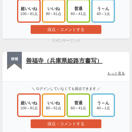
超いいね
いいね
普通
う～ん
100～81点
80～61点
60～41点
40～1点
採点・コメントする
スポンサーリンク
候補
善福寺（兵庫県姫路市書写）
もっと見る
＼ ログインしていなくても採点できます ／
超いいね
いいね
普通
う～ん
100～81点
80～61点
60～41点
40～1点
採点・コメントする