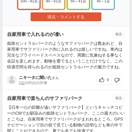
100～81点
80～61点
60～41点
40～1点
採点・コメントする
自家用車で入れるのが凄い
報告
姫路セントラルパークのようなサファリパークは数あれど、自
家用車でサファリパーク内に入れるのは嬉しいですね。車内は
完全なプライベードスペースなので、周囲に気兼ねする事なく
会話を楽しめます。動物を愛でるということだけでなく、この
快適空間を得られるのが姫路セントラルパークの魅力ですね。
ニキータに聞いた
さん
0
1位
(100点)の評価
自家用車で楽ちんのサファリパーク
報告
【日本一心の距離が遠いサファリパーク】というキャッチコピ
ーのCMでお馴染みの姫路セントラルパーク。ここの最大のいい
ところは、自家用車でサファリパークがまわれるところ。GPS
ナビゲーションで目の前で見ている動物の説明なども車の中で
聞くことができるので、夏でも冬でも快適です。