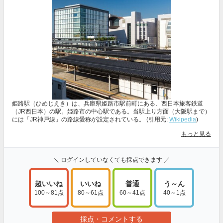
姫路駅（ひめじえき）は、兵庫県姫路市駅前町にある、西日本旅客鉄道
（JR西日本）の駅。姫路市の中心駅である。当駅上り方面（大阪駅まで）
には「JR神戸線」の路線愛称が設定されている。 (引用元:
Wikipedia
)
もっと見る
＼ ログインしていなくても採点できます ／
超いいね
いいね
普通
う～ん
100～81点
80～61点
60～41点
40～1点
採点・コメントする