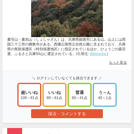
書写山・書寫山（しょしゃざん）は、兵庫県姫路市にある山。山上には西
国三十三所の圓教寺がある。西播丘陵県立自然公園に含まれており、兵庫
県の鳥獣保護区（特別保護地区）に指定されているほか、ひょうごの森百
選、ふるさと兵庫50山に選定されている。(引用元:
Wikipedia
)
もっと見る
＼ ログインしていなくても採点できます ／
超いいね
いいね
普通
う～ん
100～81点
80～61点
60～41点
40～1点
採点・コメントする