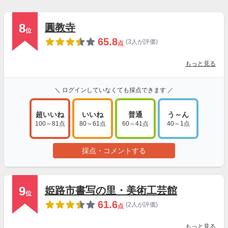
8
圓教寺
位
65.8
(3人が評価)
点
もっと見る
＼ ログインしていなくても採点できます ／
超いいね
いいね
普通
う～ん
100～81点
80～61点
60～41点
40～1点
採点・コメントする
9
姫路市書写の里・美術工芸館
位
61.6
(2人が評価)
点
もっと見る