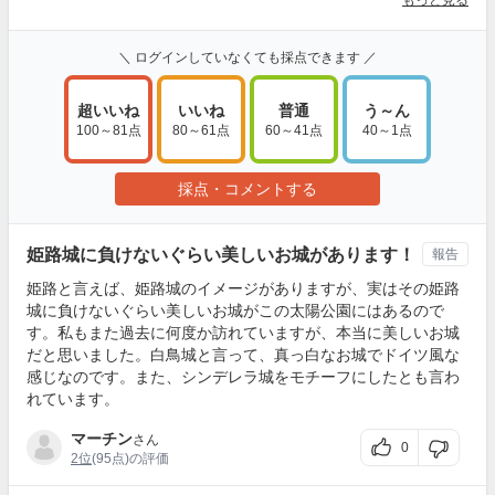
もっと見る
＼ ログインしていなくても採点できます ／
超いいね
いいね
普通
う～ん
100～81点
80～61点
60～41点
40～1点
採点・コメントする
姫路城に負けないぐらい美しいお城があります！
報告
姫路と言えば、姫路城のイメージがありますが、実はその姫路
城に負けないぐらい美しいお城がこの太陽公園にはあるので
す。私もまた過去に何度か訪れていますが、本当に美しいお城
だと思いました。白鳥城と言って、真っ白なお城でドイツ風な
感じなのです。また、シンデレラ城をモチーフにしたとも言わ
れています。
マーチン
さん
0
2位
(95点)の評価