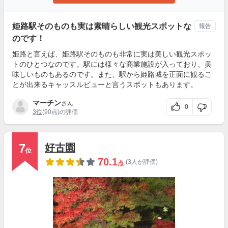
姫路駅そのものも実は素晴らしい観光スポットな
報告
のです！
姫路と言えば、姫路駅そのものも非常に実は美しい観光スポッ
トのひとつなのです。駅には様々な商業施設が入っており、美
味しいものもあるのです。また、駅から姫路城を正面に観るこ
とが出来るキャッスルビューと言うスポットもあります。
マーチン
さん
0
3位
(90点)の評価
7
好古園
位
70.1
(3人が評価)
点