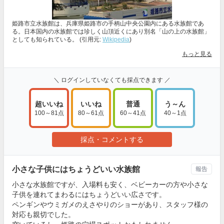
姫路市立水族館は、兵庫県姫路市の手柄山中央公園内にある水族館であ
る。日本国内の水族館では珍しく山頂近くにあり別名「山の上の水族館」
としても知られている。 (引用元:
Wikipedia
)
もっと見る
＼ ログインしていなくても採点できます ／
超いいね
いいね
普通
う～ん
100～81点
80～61点
60～41点
40～1点
採点・コメントする
小さな子供にはちょうどいい水族館
報告
小さな水族館ですが、入場料も安く、ベビーカーの方や小さな
子供を連れてまわるにはちょうどいい広さです。
ペンギンやウミガメのえさやりのショーがあり、スタッフ様の
対応も親切でした。