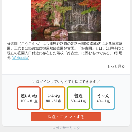
好古園（こうこえん）は兵庫県姫路市の姫路公園(姫路城)内にある日本庭
園。正式名は姫路城西御屋敷跡庭園好古園。「好古園」とは、江戸時代に
現在の庭園入口付近に存在した藩校「好古堂」に因むものである。 (引用
元:
Wikipedia
)
もっと見る
＼ ログインしていなくても採点できます ／
超いいね
いいね
普通
う～ん
100～81点
80～61点
60～41点
40～1点
採点・コメントする
スポンサーリンク