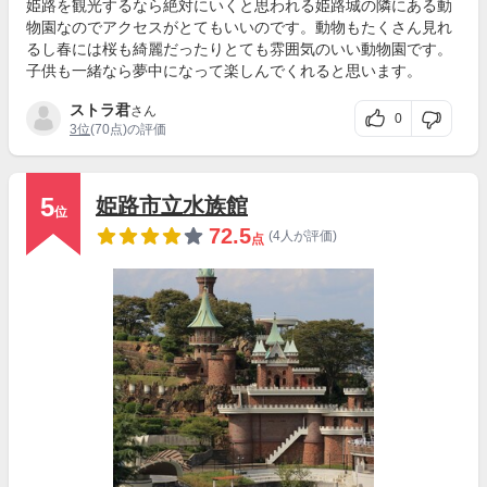
姫路を観光するなら絶対にいくと思われる姫路城の隣にある動
物園なのでアクセスがとてもいいのです。動物もたくさん見れ
るし春には桜も綺麗だったりとても雰囲気のいい動物園です。
子供も一緒なら夢中になって楽しんでくれると思います。
ストラ君
さん
0
3位
(70点)の評価
5
姫路市立水族館
位
72.5
(4人が評価)
点