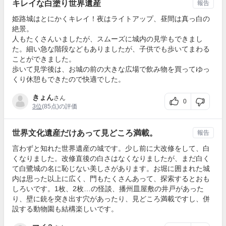
キレイな白塗り世界遺産
報告
姫路城はとにかくキレイ！夜はライトアップ、昼間は真っ白の
絶景。
人もたくさんいましたが、スムーズに城内の見学もできまし
た。細い急な階段などもありましたが、子供でも歩いてまわる
ことができました。
歩いて見学後は、お城の前の大きな広場で飲み物を買ってゆっ
くり休憩もできたので快適でした。
きょん
さん
0
3位
(85点)の評価
世界文化遺産だけあって見どころ満載。
報告
言わずと知れた世界遺産の城です。少し前に大改修をして、白
くなりました。改修直後の白さはなくなりましたが、まだ白く
て白鷺城の名に恥じない美しさがあります。お堀に囲まれた城
内は思った以上に広く、門もたくさんあって、探索するとおも
しろいです。1枚、2枚…の怪談、播州皿屋敷の井戸があった
り、壁に銃を突き出す穴があったり、見どころ満載ですし、併
設する動物園も結構楽しいです。