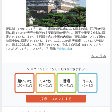
姫路城（ひめじじょう）は、兵庫県の姫路市にある日本の城。江戸時代初
期に建てられた天守や櫓等の主要建築物が現存し、国宝や重要文化財に指
定されている。また、主郭部を含む中堀の内側は「姫路城跡」として国の
特別史跡に指定されている。また、ユネスコの世界遺産リストにも登録さ
れ、日本100名城などに選定されている。別名を白鷺城（はくろじょう・
しらさぎじょう。）という。 (引用元:
Wikipedia
)
もっと見る
＼ ログインしていなくても採点できます ／
超いいね
いいね
普通
う～ん
100～81点
80～61点
60～41点
40～1点
採点・コメントする