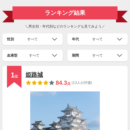
ランキング結果
＼男女別・年代別などのランキングも見てみよう／
性別
すべて
年代
すべて
血液型
すべて
期間
すべて
1
姫路城
位
84.3
(13人が評価)
点