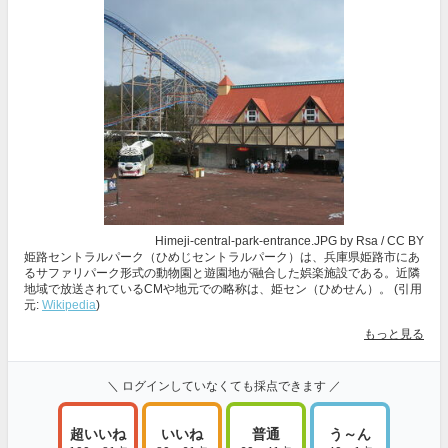
Himeji-central-park-entrance.JPG
by Rsa /
CC BY
姫路セントラルパーク（ひめじセントラルパーク）は、兵庫県姫路市にあ
るサファリパーク形式の動物園と遊園地が融合した娯楽施設である。近隣
地域で放送されているCMや地元での略称は、姫セン（ひめせん）。 (引用
元:
Wikipedia
)
もっと見る
＼ ログインしていなくても採点できます ／
超いいね
いいね
普通
う～ん