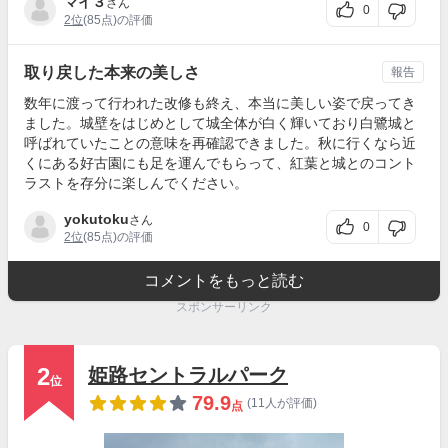
マイ３
さん
0
2位
(85点)の評価
取り戻した本来の美しさ
報告
数年に渡って行われた改修も終え、本当に美しい姿で戻ってき
ました。城壁をはじめとして城全体が白く輝いており白鷺城と
呼ばれていたことの意味を再確認できました。秋に行くなら近
くにある好古園にも足を運んでもらって、紅葉と城とのコント
ラストを存分に楽しんでください。
yokutoku
さん
0
2位
(85点)の評価
コメントをもっと読む
スポンサーリンク
2
姫路セントラルパーク
位
79.9
(11人が評価)
点