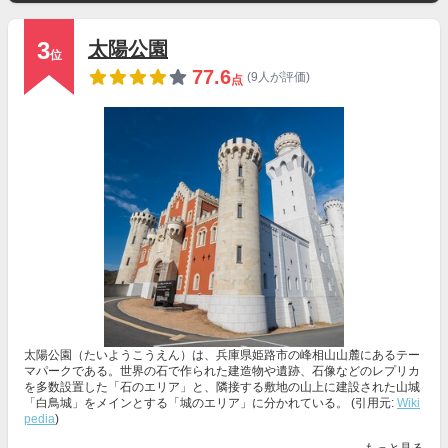
3
太陽公園
位
77.6
(9人が評価)
点
太陽公園（たいようこうえん）は、兵庫県姫路市の峰相山山麓にあるテー
マパークである。世界の石で作られた建造物や遺跡、石像などのレプリカ
を多数設置した「石のエリア」と、隣接する敷地の山上に建設された山城
「白鳥城」をメインとする「城のエリア」に分かれている。 (引用元:
Wiki
pedia
)