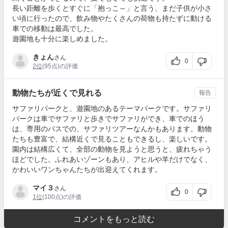
長い距離を歩くとすぐに「抱っこ～」と言う、まだ子供が小さ
い頃に行ったので、飲み物やたくさんの荷物も持たずに動ける
車での移動は最高でした。
遊園地も十分に楽しめました。
きょん
さん
0
2位
(95点)の評価
動物たちが近くで見れる
報告
サファリパークと、遊園地のあるテーマパークです。サファリ
パークは車でサファリと歩きでサファリができ、車でのほう
は、専用のバスでの、サファリツアーなんかもあります。動物
たちも豊富で、結構近くで見ることもできるし、楽しいです。
園内は結構広くて、全部の動物を見ようと思うと、疲れちゃう
ほどでした。ふれあいゾーンもあり、アヒルや羊だけでなく、
かわいいワンちゃんたちが出迎えてくれます。
マイ３
さん
0
1位
(100点)の評価
コメントをもっと読む