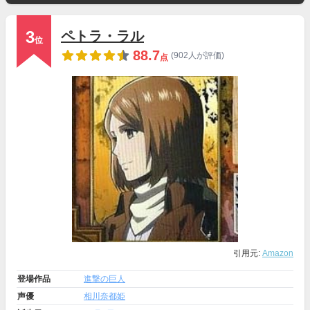
3
ペトラ・ラル
位
88.7
(902人が評価)
点
引用元:
Amazon
登場作品
進撃の巨人
声優
相川奈都姫