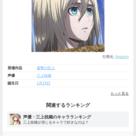
引用元:
Amazon
登場作品
進撃の巨人
声優
三上枝織
誕生日
1月15日
もっと見る
関連するランキング
声優・三上枝織のキャラランキング
三上枝織が演じるキャラで好きなのは？