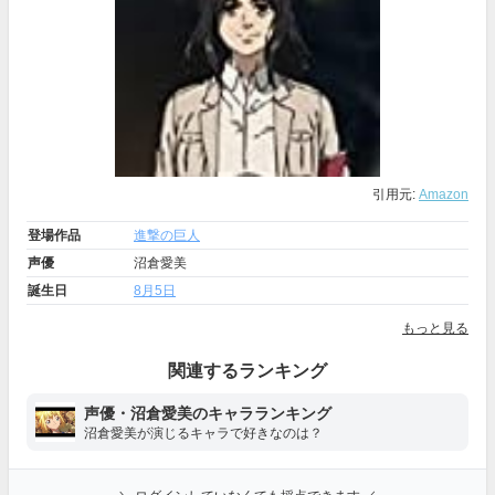
引用元:
Amazon
登場作品
進撃の巨人
声優
沼倉愛美
誕生日
8月5日
もっと見る
関連するランキング
声優・沼倉愛美のキャラランキング
沼倉愛美が演じるキャラで好きなのは？