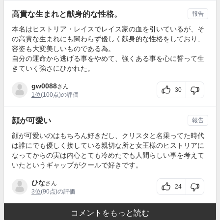
高貴な生まれと献身的な性格。
報告
本名はヒストリア・レイスでレイス家の血を引いているが、そ
の高貴な生まれにも関わらず優しく献身的な性格をしており、
容姿も大変美しいものである為。
自分の運命から逃げる事をやめて、強くある事を心に誓って生
きていく強さにひかれた。
gw0088
さん
30
1位
(100点)の評価
顔が可愛い
報告
顔が可愛いのはもちろん好きだし、クリスタと名乗ってた時代
は誰にでも優しく接している親切な所と女王様のヒストリアに
なってからの実は内心とても冷めたでも人間らしい事を考えて
いたというギャップがクールで好きです。
ひな
さん
24
3位
(90点)の評価
コメントをもっと読む