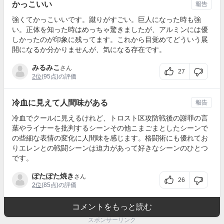
かっこいい
報告
強くてかっこいいです。蹴りがすごい。巨人になった時も強
い。正体を知った時はめっちゃ驚きましたが、アルミンには優
しかったのが印象に残ってます。これから目覚めてどういう展
開になるか分かりませんが、気になる存在です。
みるみこ
さん
27
2位
(95点)の評価
冷血に見えて人間味がある
報告
冷血でクールに見えるけれど、トロスト区攻防戦後の謝罪の言
葉やライナーを批判するシーンその他こまごまとしたシーンで
の些細な表情の変化に人間味を感じます。格闘術にも優れてお
りエレンとの戦闘シーンは迫力があって好きなシーンのひとつ
です。
ぽたぽた焼き
さん
26
2位
(85点)の評価
コメントをもっと読む
スポンサーリンク