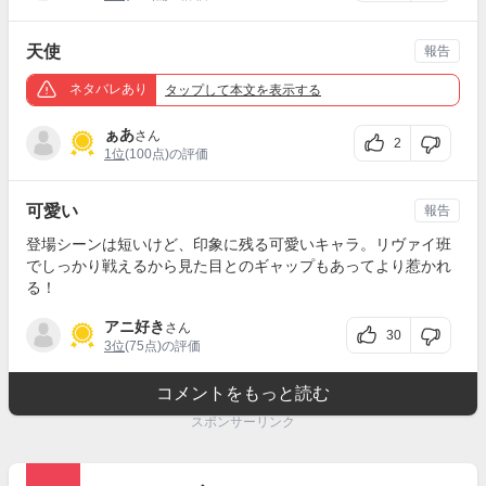
天使
報告
ネタバレあり
タップ
して本文を表示する
ぁあ
さん
2
1位
(100点)の評価
可愛い
報告
登場シーンは短いけど、印象に残る可愛いキャラ。リヴァイ班
でしっかり戦えるから見た目とのギャップもあってより惹かれ
る！
アニ好き
さん
30
3位
(75点)の評価
コメントをもっと読む
スポンサーリンク