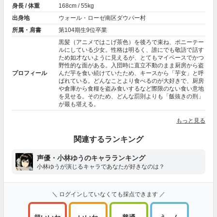
身長 / 体重
168cm / 55kg
出身地
ウォール・ローゼ南区ダウパー村
所属・肩書
第104期生9位卒業
黒髪（アニメではこげ茶色）を後ろで束ね、ポニーテー
ルにしている少女。性格は明るく、誰にでも敬語で話す
ため如才ないように見えるが、とてもマイペースでかつ
野性的な面がある。入団時に直立不動のまま厨房から盗
プロフィール
んだ芋を食い続けていたため、キースから「芋女」と呼
ばれている。どんなことより食べるのが大好きで、厨房
や倉庫から食糧を盗み食いするなど際限のない食い意地
を見せる。そのため、どんな罰則よりも「飯抜きの刑」
が最も堪える。
もっと見る
関連するランキング
声優・小林ゆうのキャラランキング
小林ゆうが演じるキャラであなたが好きなのは？
＼ ログインしていなくても採点できます ／