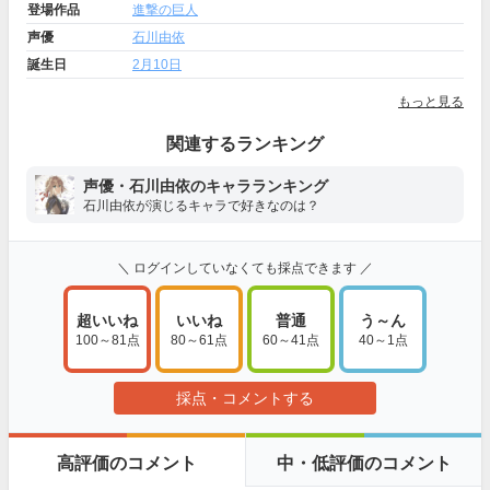
登場作品
進撃の巨人
声優
石川由依
誕生日
2月10日
もっと見る
関連するランキング
声優・石川由依のキャラランキング
石川由依が演じるキャラで好きなのは？
＼ ログインしていなくても採点できます ／
超いいね
いいね
普通
う～ん
100～81点
80～61点
60～41点
40～1点
採点・コメントする
高評価のコメント
中・低評価のコメント