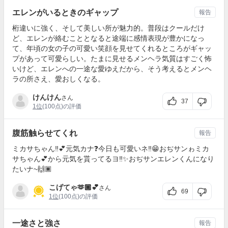
エレンがいるときのギャップ
報告
桁違いに強く、そして美しい所が魅力的。普段はクールだけ
ど、エレンが絡むこととなると途端に感情表現が豊かになっ
て、年頃の女の子の可愛い笑顔を見せてくれるところがギャッ
プがあって可愛らしい。たまに見せるメンヘラ気質はすごく怖
いけど、エレンへの一途な愛ゆえだから、そう考えるとメンヘ
ラの所さえ、愛おしくなる。
けんけん
さん
37
1位
(100点)の評価
腹筋触らせてくれ
報告
ミカサちゃん‼️💕元気カナ❓今日も可愛いネ‼️😁おぢサンゎミカ
サちゃん💕から元気を貰ってるヨ‼️✨おぢサンエレンくんになり
たいナ~🙌🏿
こげてゃ🫶🏿💕
さん
69
1位
(100点)の評価
一途さと強さ
報告