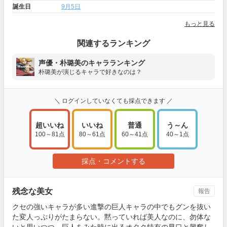
誕生日
9月5日
もっと見る
関連するランキング
声優・朴璐美のキャラランキング
朴璐美が演じるキャラで好きなのは？
＼ ログインしていなくても採点できます ／
超いいね
いいね
普通
う～ん
100～81点
80～61点
60～41点
40～1点
採点・コメントする
残念な美女
報告
クセの強いキャラが多い進撃の巨人キャラの中でもグンを抜い
た変人っぷりがたまらない。黙っていれば美人なのに、勿体な