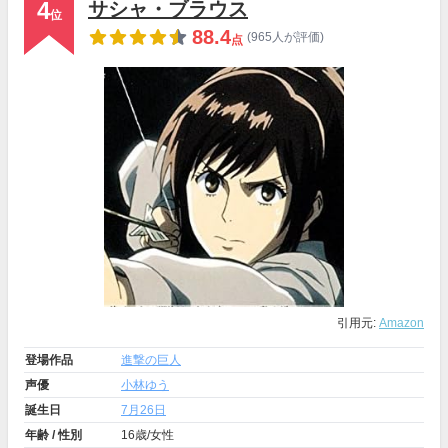
4
サシャ・ブラウス
位
88.4
(965人が評価)
点
引用元:
Amazon
登場作品
進撃の巨人
声優
小林ゆう
誕生日
7月26日
年齢 / 性別
16歳/女性