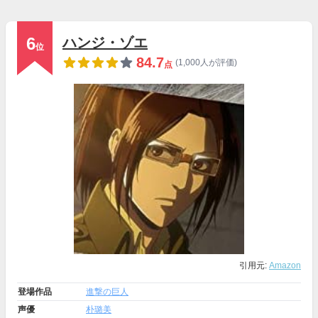
6
ハンジ・ゾエ
位
84.7
(1,000人が評価)
点
引用元:
Amazon
登場作品
進撃の巨人
声優
朴璐美