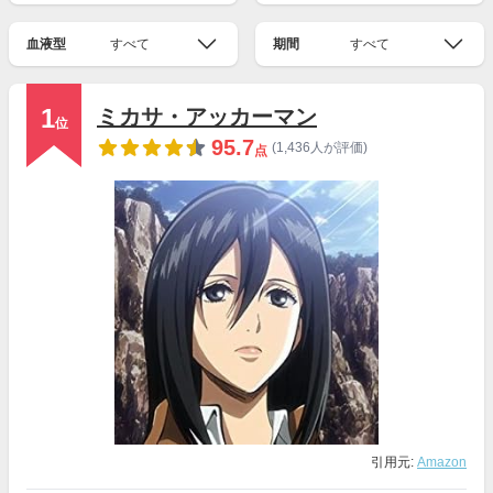
血液型
すべて
期間
すべて
1
ミカサ・アッカーマン
位
95.7
(1,436人が評価)
点
引用元:
Amazon