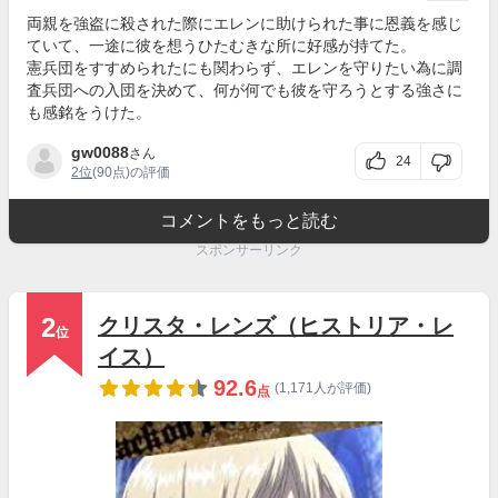
両親を強盗に殺された際にエレンに助けられた事に恩義を感じ
ていて、一途に彼を想うひたむきな所に好感が持てた。
憲兵団をすすめられたにも関わらず、エレンを守りたい為に調
査兵団への入団を決めて、何が何でも彼を守ろうとする強さに
も感銘をうけた。
gw0088
さん
24
2位
(90点)の評価
コメントをもっと読む
スポンサーリンク
2
クリスタ・レンズ（ヒストリア・レ
位
イス）
92.6
(1,171人が評価)
点