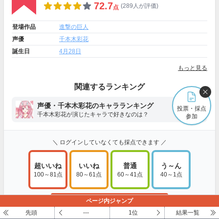
72.7
(289人が評価)
点
登場作品
進撃の巨人
声優
千本木彩花
誕生日
4月28日
もっと見る
関連するランキング
声優・千本木彩花のキャラランキング
投票・採点
千本木彩花が演じたキャラで好きなのは？
参加
＼ ログインしていなくても採点できます ／
超いいね
いいね
普通
う～ん
100～81点
80～61点
60～41点
40～1点
採点・コメントする
ページ内ジャンプ
先頭
---
1位
結果一覧