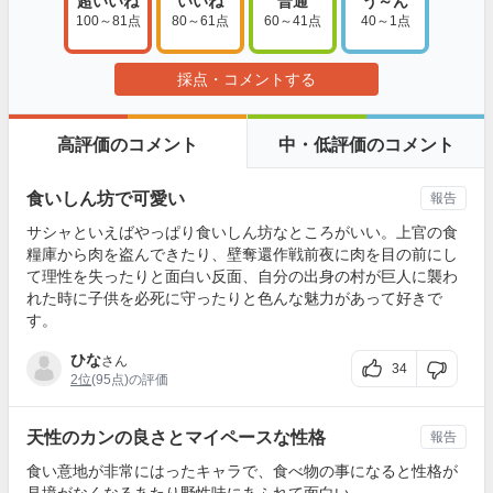
超いいね
いいね
普通
う～ん
100～81点
80～61点
60～41点
40～1点
採点・コメントする
高評価のコメント
中・低評価のコメント
食いしん坊で可愛い
報告
サシャといえばやっぱり食いしん坊なところがいい。上官の食
糧庫から肉を盗んできたり、壁奪還作戦前夜に肉を目の前にし
て理性を失ったりと面白い反面、自分の出身の村が巨人に襲わ
れた時に子供を必死に守ったりと色んな魅力があって好きで
す。
ひな
さん
34
2位
(95点)の評価
天性のカンの良さとマイペースな性格
報告
食い意地が非常にはったキャラで、食べ物の事になると性格が