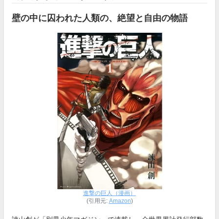
壁の中に囚われた人類の、絶望と自由の物語
進撃の巨人（漫画）
(引用元:
Amazon
)