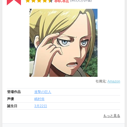
86.8
(965人が評価)
点
引用元:
Amazon
登場作品
進撃の巨人
声優
嶋村侑
誕生日
3月22日
もっと見る