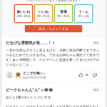
＼ ログインしていなくても採点できます ／
超いいね
いいね
普通
う～ん
100～81点
80～61点
60～41点
40～1点
採点・コメントする
だるげな雰囲気が良……！！
報告
一見やる気なさそうに見えるけど、冷静に状況判断できてポッ
コをなだめてたりするのも、できるお姉ちゃん感出てて好きで
す！あと仲間思いで、ただマーレに忠誠を誓ってるだけのアホ
じゃないとこも…
どこぞの俺
さん
29
1位
(100点)の評価
ピークちゃんん"ん"ッ😭😭
報告
ほんと1番かわいいしだいすき
ピークちゃんのけだるそうな感じとか不意にみせる笑顔とかも