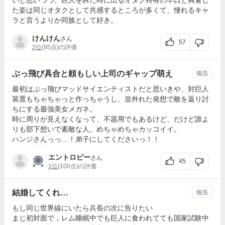
いと思いつつ、巨人をみた時に出るオタク特有の早口と興奮し
た姿は同じオタクとして共感するところが多くて、憧れるキャ
ラと言うよりか同族として好き。
けんけん
さん
57
2位
(95点)の評価
ぶっ飛び具合と頼もしい上司のギャップ萌え
報告
最初はぶっ飛びマッドサイエンティストだと思いきや、対巨人
装置もちゃちゃっと作っちゃうし、並外れた発想で敵を返り討
ちにする最強美女メガネ。
時に周りが見えなくなって、不器用でもあるけど、だけど誰よ
りも部下想いで素敵な人。めちゃめちゃカッコイイ。
ハンジさんっっ…！弟子にしてくださいっ！！
エントロピー
さん
45
1位
(100点)の評価
結婚してくれ…
報告
もし同じ世界線にいたら兵長の次に告りたい
まじ初対面で，レム睡眠中でも巨人に食われてても国家試験中