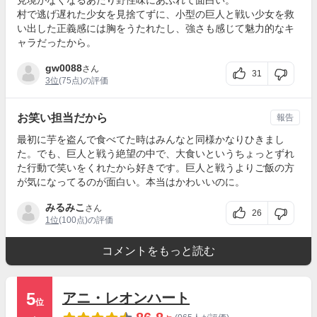
見境がなくなるあたり野性味にあふれて面白い。
村で逃げ遅れた少女を見捨てずに、小型の巨人と戦い少女を救
い出した正義感には胸をうたれたし、強さも感じて魅力的なキ
ャラだったから。
gw0088
さん
31
3位
(75点)の評価
お笑い担当だから
報告
最初に芋を盗んで食べてた時はみんなと同様かなりひきまし
た。でも、巨人と戦う絶望の中で、大食いというちょっとずれ
た行動で笑いをくれたから好きです。巨人と戦うよりご飯の方
が気になってるのが面白い。本当はかわいいのに。
みるみこ
さん
26
1位
(100点)の評価
コメントをもっと読む
5
アニ・レオンハート
位