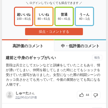
＼ ログインしていなくても採点できます ／
超いいね
いいね
普通
う～ん
100～81点
80～61点
60～41点
40～1点
採点・コメントする
高評価のコメント
中・低評価のコメント
建前と中身のギャップがいい
報告
普段は兵士としてエレンなどと訓練をしていたこともあり、情
が湧いてしまい、仲間を殺してしまった時にとてもショックを
受けていた描写がありました。女型になった際の戦闘シーンの
カッコ良さかとても光っていて、今後の展開がとても気になる
人物です。
しゅーた
さん
44
2位
(90点)の評価