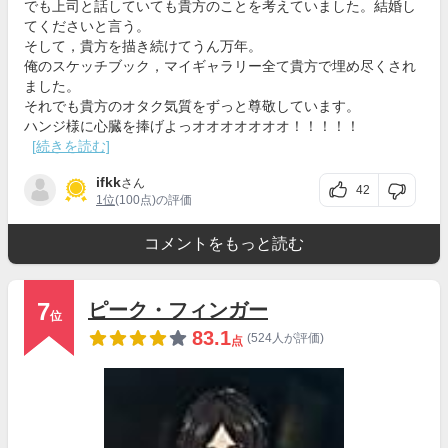
でも上司と話していても貴方のことを考えていました。結婚し
てくださいと言う。
そして，貴方を描き続けてうん万年。
俺のスケッチブック，マイギャラリー全て貴方で埋め尽くされ
ました。
それでも貴方のオタク気質をずっと尊敬しています。
ハンジ様に心臓を捧げよっオオオオオオオ！！！！！
[続きを読む]
ifkk
さん
42
1位
(100点)の評価
コメントをもっと読む
7
ピーク・フィンガー
位
83.1
(524人が評価)
点