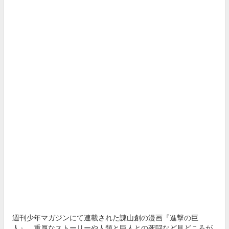
週刊少年マガジンにて連載された諌山創の漫画『進撃の巨
人』。重厚なストーリーや人類と巨人との死闘など見どころが