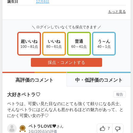
誕生日
12月6日
もっと見る
＼ ログインしていなくても採点できます ／
超いいね
いいね
普通
う～ん
100～81点
80～61点
60～41点
40～1点
採点・コメントする
高評価のコメント
中・低評価のコメント
大好きペトラ♡
報告
ペトラは、可愛い見た目なのにとても強くて頼りになる兵士、
そんなペトラにはどんな人も惹かれるほどの魅力があって、と
にかく可愛い女の子♡
ペトラLOVE🧡
さん
7
1位
(100点)の評価