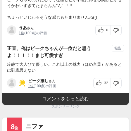
うかわいすぎてたまらんん"ん"…!!!!
ちょっといじわるそうな感じもたまりませんね(((
うあ
さん
0
1位
(100点)の評価
正直、俺はピークちゃんが一位だと思う
報告
よ！！！！！まじ可愛すぎ
冷静で大人びて優しい。これ以上の魅力（ほめ言葉）があると
は到底思えない
ピーク推し
さん
32
1位
(100点)の評価
コメントをもっと読む
スポンサーリンク
8
ニファ
位