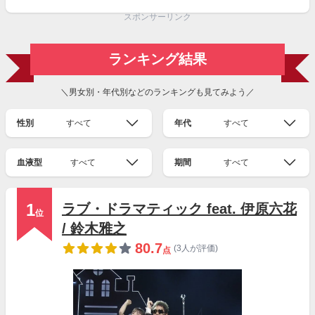
スポンサーリンク
ランキング結果
＼男女別・年代別などのランキングも見てみよう／
性別
すべて
年代
すべて
血液型
すべて
期間
すべて
1
ラブ・ドラマティック feat. 伊原六花
位
/ 鈴木雅之
80.7
(3人が評価)
点