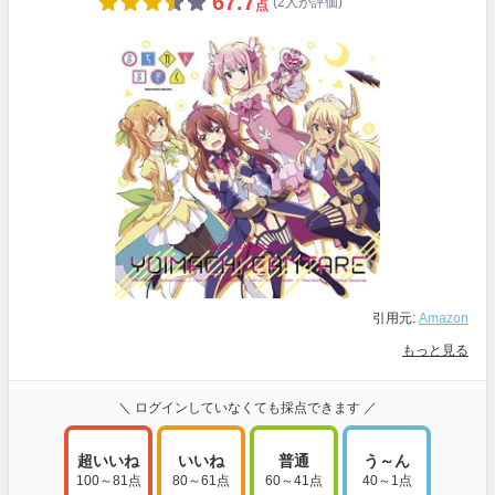
67.7
(2人が評価)
点
引用元:
Amazon
もっと見る
＼ ログインしていなくても採点できます ／
超いいね
いいね
普通
う～ん
100～81点
80～61点
60～41点
40～1点