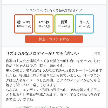
＼ ログインしていなくても採点できます ／
超いいね
いいね
普通
う～ん
100～81点
80～61点
60～41点
40～1点
採点・コメントする
リズミカルなメロディーがとても心地いい
報告
作家の主人公と偶然拾ってきた猫との触れ合いをテーマにした
作品「同居人はひざ、時々、頭のうえ。」。
主人公視点と猫視点の2つの視点で語られるストーリーは斬新で
したね。毎回はボロボロ泣きながら見ていました。オープニン
グは主人公をイメージした楽曲。ピアノのメロディがとても心
地よく聞いていて楽しくなります。
ちなみに、エンディングは猫の視点の曲。それを踏まえてアニ
メを見ると世界観が完成されます。曲だけでなく作品も含めて
みて欲しいですね。
カップ麺&アニソンマイスター・ブロガー