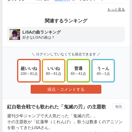
もっと見る
関連するランキング
LiSAの曲ランキング
好きなLiSAの曲は？
＼ ログインしていなくても採点できます ／
超いいね
いいね
普通
う～ん
100～81点
80～61点
60～41点
40～1点
採点・コメントする
紅白歌合戦でも歌われた「鬼滅の刃」の主題歌
報告
週刊少年ジャンプで大人気だった「鬼滅の刃」。
その主題歌が「紅蓮華（くれんげ）」歌うは数多くのアニソン
を歌ってきたLiSAさん。