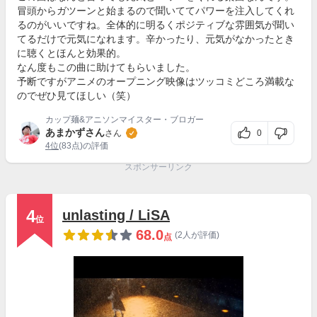
冒頭からガツーンと始まるので聞いててパワーを注入してくれ
るのがいいですね。全体的に明るくポジティブな雰囲気が聞い
てるだけで元気になれます。辛かったり、元気がなかったとき
に聴くとほんと効果的。
なん度もこの曲に助けてもらいました。
予断ですがアニメのオープニング映像はツッコミどころ満載な
のでぜひ見てほしい（笑）
カップ麺&アニソンマイスター・ブロガー
あまかずさん
0
さん
4位
(83点)の評価
スポンサーリンク
4
unlasting / LiSA
位
68.0
(2人が評価)
点