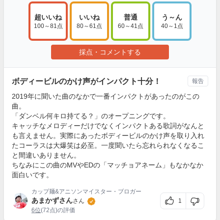
超いいね
いいね
普通
う～ん
100～81点
80～61点
60～41点
40～1点
採点・コメントする
ボディービルのかけ声がインパクト十分！
報告
2019年に聞いた曲のなかで一番インパクトがあったのがこの
曲。
「ダンベル何キロ持てる？」のオープニングです。
キャッチなメロディーだけでなくインパクトある歌詞がなんと
も言えません。実際にあったボディービルのかけ声を取り入れ
たコーラスは大爆笑は必至。一度聞いたら忘れられなくなるこ
と間違いありません。
ちなみにこの曲のMVやEDの「マッチョアネーム」もなかなか
面白いです。
カップ麺&アニソンマイスター・ブロガー
あまかずさん
1
さん
6位
(72点)の評価