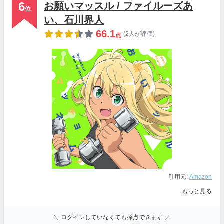
6
お願いマッスル / ファイルーズあ
位
い、石川界人
66.1
(2人が評価)
点
引用元:
Amazon
もっと見る
＼ ログインしていなくても採点できます ／