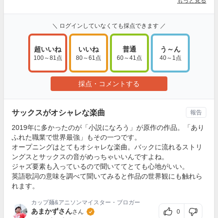
もっと見る
＼ ログインしていなくても採点できます ／
超いいね
いいね
普通
う～ん
100～81点
80～61点
60～41点
40～1点
採点・コメントする
サックスがオシャレな楽曲
報告
2019年に多かったのが「小説になろう」が原作の作品。「あり
ふれた職業で世界最強」もその一つです。
オープニングはとてもオシャレな楽曲。バックに流れるストリ
ングスとサックスの音がめっちゃいいんですよね。
ジャズ要素も入っているので聞いててとても心地がいい。
英語歌詞の意味を調べて聞いてみると作品の世界観にも触れら
れます。
カップ麺&アニソンマイスター・ブロガー
あまかずさん
0
さん