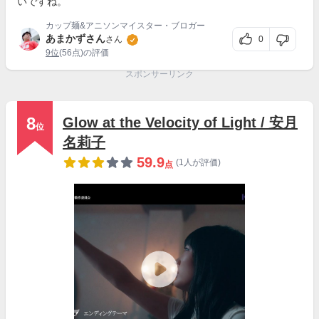
いですね。
カップ麺&アニソンマイスター・ブロガー
あまかずさん
0
さん
9位
(56点)の評価
スポンサーリンク
8
Glow at the Velocity of Light / 安月
位
名莉子
59.9
(1人が評価)
点