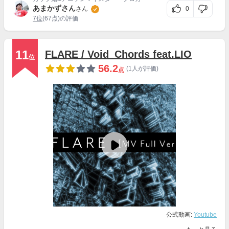
あまかずさん
0
さん
7位
(67点)の評価
11
FLARE / Void_Chords feat.LIO
位
56.2
(1人が評価)
点
公式動画:
Youtube