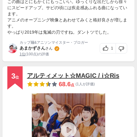
この曲はとにもかくにもっこいい。ゆっくりな出だしから徐々
にスピードアップ。サビの頃には疾走感あふれる曲になってい
ます。
アニメのオープニング映像とあわせてみくと格好良さが増しま
す。
やっぱり2019年は鬼滅の刃ですね。ダントツでした。
カップ麺&アニソンマイスター・ブロガー
あまかずさん
1
さん
1位
(100点)の評価
3
アルティメット☆MAGIC / i☆Ris
位
68.6
(1人が評価)
点