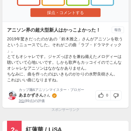
採点・コメントする
アニソン界の超大型新人はかっこよかった！
報告
2019年驚きだったのがあの「鈴木雅之」さんがアニソンを歌う
というニュースでした。それがこの曲「ラブ・ドラマティック
」。
とてもオシャレです。ジャズっぽさを兼ね備えたメロディーは
聴いていて心地いいです。しかも歌声もカッコイイのでこんな
オシャレなアニソンはなかなかありません。
ちなみに、曲を作ったのはいきものがかりの水野良樹さん。
これはいい曲になりますね。
カップ麺&アニソンマイスター・ブロガー
あまかずさん
0
さん
3位
(89点)の評価
スポンサーリンク
2
紅蓮華 / LiSA