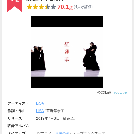
位
70.1
(4人が評価)
点
公式動画:
Youtube
アーティスト
LiSA
作詞・作曲
LiSA
/ 草野華余子
リリース
2019年7月3日『紅蓮華』
収録アルバム
-
タイアップ
TVアニメ『
鬼滅の刃
』オープニングテーマ