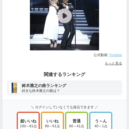
公式動画:
Youtube
もっと見る
関連するランキング
鈴木雅之の曲ランキング
好きな鈴木雅之の曲は？
＼ ログインしていなくても採点できます ／
超いいね
いいね
普通
う～ん
100～81点
80～61点
60～41点
40～1点