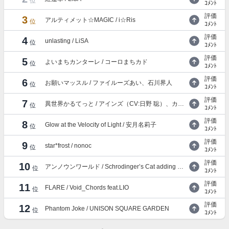
位
ｺﾒﾝﾄ
評価
3
アルティメット☆MAGIC / i☆Ris
位
ｺﾒﾝﾄ
評価
4
unlasting / LiSA
位
ｺﾒﾝﾄ
評価
5
よいまちカンターレ / コーロまちカド
位
ｺﾒﾝﾄ
評価
6
お願いマッスル / ファイルーズあい、石川界人
位
ｺﾒﾝﾄ
評価
7
異世界かるてっと / アインズ（CV:日野 聡）、カズマ（CV:福島 潤）、スバル（CV:小林裕介）、ターニャ（CV:悠木 碧）
位
ｺﾒﾝﾄ
評価
8
Glow at the Velocity of Light / 安月名莉子
位
ｺﾒﾝﾄ
評価
9
star*frost / nonoc
位
ｺﾒﾝﾄ
評価
10
アンノウンワールド / Schrodinger’s Cat adding コトリンゴ
位
ｺﾒﾝﾄ
評価
11
FLARE / Void_Chords feat.LIO
位
ｺﾒﾝﾄ
評価
12
Phantom Joke / UNISON SQUARE GARDEN
位
ｺﾒﾝﾄ