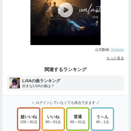
公式動画:
Youtube
もっと見る
関連するランキング
LiSAの曲ランキング
好きなLiSAの曲は？
＼ ログインしていなくても採点できます ／
超いいね
いいね
普通
う～ん
100～81点
80～61点
60～41点
40～1点