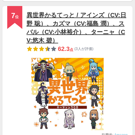
7
異世界かるてっと / アインズ（CV:日
位
野 聡）、カズマ（CV:福島 潤）、ス
バル（CV:小林裕介）、ターニャ（C
V:悠木 碧）
62.3
(3人が評価)
点
引用元:
Amazon