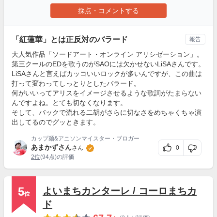
採点・コメントする
「紅蓮華」とは正反対のバラード
報告
大人気作品「ソードアート・オンライン アリシゼーション」。
第三クールのEDを歌うのがSAOには欠かせないLiSAさんです。
LiSAさんと言えばカッコいいロックが多いんですが、この曲は
打って変わってしっとりとしたバラード。
何がいいってアリスをイメージさせるような歌詞がたまらない
んですよね。とても切なくなります。
そして、バックで流れる二胡がさらに切なさをめちゃくちゃ演
出してるのでグッときます。
カップ麺&アニソンマイスター・ブロガー
あまかずさん
0
さん
2位
(94点)の評価
5
よいまちカンターレ / コーロまちカ
位
ド