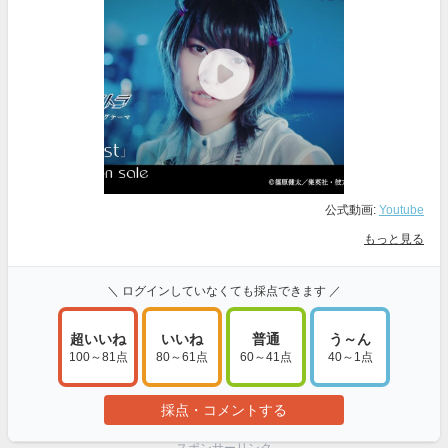
公式動画:
Youtube
もっと見る
＼ ログインしていなくても採点できます ／
超いいね
いいね
普通
う～ん
100～81点
80～61点
60～41点
40～1点
採点・コメントする
スポンサーリンク