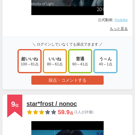
公式動画:
Youtube
もっと見る
＼ ログインしていなくても採点できます ／
超いいね
いいね
普通
う～ん
100～81点
80～61点
60～41点
40～1点
採点・コメントする
9
star*frost / nonoc
位
59.9
(1人が評価)
点