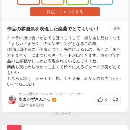
採点・コメントする
作品の雰囲気を表現した楽曲でとてもいい！
報告
キャラの掛け合いがとてもほっこりして、繰り返し見たくなる
「まちカドまぞく」のエンディングとなるこの曲。
作詞は原作者の「伊藤いづも」先生によるもの。所々に「まち
カドまぞく」にまつわるキーワードが出てきます。おかげで作
品の世界観がしっかと表現されているんですよね。
楽曲も実はめちゃかっこよくて所々に入るギターの演奏がとて
もいい。
もちろん歌う、シャミ子、桃、シャミ先、みかんの歌声もかわ
いくてGOOD！
カップ麺&アニソンマイスター・ブロガー
あまかずさん
0
さん
5位
(78点)の評価
スポンサーリンク