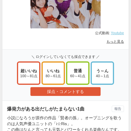
公式動画:
Youtube
もっと見る
＼ ログインしていなくても採点できます ／
超いいね
いいね
普通
う～ん
100～81点
80～61点
60～41点
40～1点
採点・コメントする
爆発力がある出だしがたまらない1曲
報告
小説になろうが原作の作品「賢者の孫」。オープニングを歌う
のは人気声優ユニットの「i☆Ris」。
この曲はなんと言っても元気とパワーをくれる楽曲なんです。