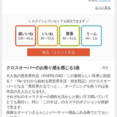
もっと見る
＼ ログインしていなくても採点できます ／
超いいね
いいね
普通
う～ん
100～81点
80～61点
60～41点
40～1点
採点・コメントする
クロスオーバーのお祭り感を感じる1曲
報告
大人気の異世界作品（OVERLOAD・この素晴らしい世界に祝福
を！・Re:ゼロから始める異世界生活・幼女戦記）のクロスオー
バーとなる「異世界かるてっと」。オープニングを歌うのは各
作品の主人公となる4人。
それぞれのキャラクターの個性を活かした歌い方で聞いていて
とても面白い。特に「このすば」のカズマのポジションが絶妙
で笑ます。
楽曲もオーイシさんらしいパーティー感あふれる曲でとてもい