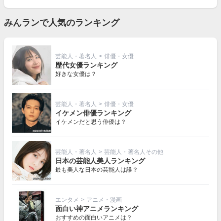
を
見
る
みんランで人気のランキング
芸能人・著名人
>
俳優・女優
歴代女優ランキング
好きな女優は？
芸能人・著名人
>
俳優・女優
イケメン俳優ランキング
イケメンだと思う俳優は？
芸能人・著名人
>
芸能人・著名人その他
日本の芸能人美人ランキング
最も美人な日本の芸能人は誰？
エンタメ
>
アニメ・漫画
面白い神アニメランキング
おすすめの面白いアニメは？