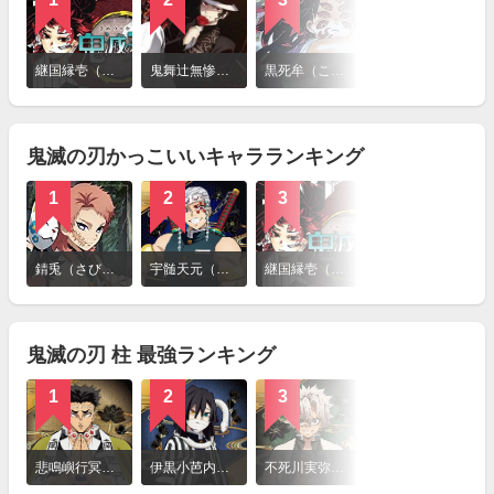
詳
細
継国縁壱（つぎくによりいち）
鬼舞辻無惨（きぶつじむざん）
黒死牟（こくしぼう）
猗窩座（あかざ）
を
見
る
鬼滅の刃かっこいいキャラランキング
1
2
3
4
詳
細
錆兎（さびと）
宇髄天元（うずいてんげん）
継国縁壱（つぎくによりいち）
時透無一郎（ときとうむいちろう）
を
見
る
鬼滅の刃 柱 最強ランキング
1
2
3
4
詳
細
悲鳴嶼行冥（ひめじまぎょうめい）
伊黒小芭内（いぐろおばない）
不死川実弥（しなずがわさねみ）
時透無一郎（ときとうむいちろう）
を