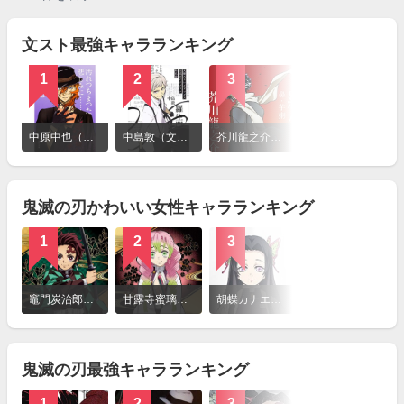
文スト最強キャラランキング
1
2
3
4
詳
細
中原中也（文豪ストレイドッグス）
中島敦（文豪ストレイドッグス）
芥川龍之介（文豪ストレイドッグス）
太宰治（文豪ストレイドッグス）
を
見
る
鬼滅の刃かわいい女性キャラランキング
1
2
3
4
詳
細
竈門炭治郎（かまどたんじろう）
甘露寺蜜璃（かんろじみつり）
胡蝶カナエ（こちょうかなえ）
真菰（まこも）
を
見
る
鬼滅の刃最強キャラランキング
1
2
3
4