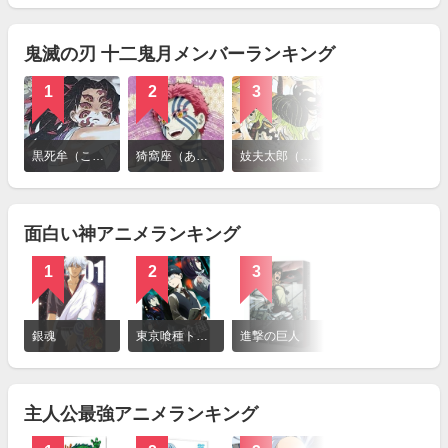
見
る
鬼滅の刃 十二鬼月メンバーランキング
1
2
3
4
詳
細
黒死牟（こくしぼう）
猗窩座（あかざ）
妓夫太郎（ぎゅうたろう）
累（るい）
を
見
る
面白い神アニメランキング
1
2
3
4
詳
細
銀魂
東京喰種トーキョーグール
進撃の巨人
鬼滅の刃
を
見
る
主人公最強アニメランキング