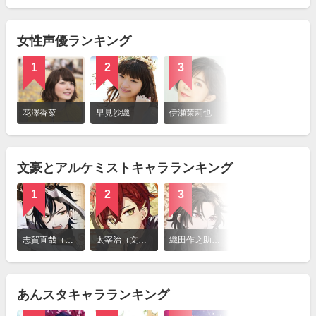
見
る
女性声優ランキング
1
2
3
4
詳
細
花澤香菜
早見沙織
伊瀬茉莉也
井上麻里奈
を
見
る
文豪とアルケミストキャラランキング
1
2
3
4
詳
細
志賀直哉（文豪とアルケミスト）
太宰治（文豪とアルケミスト）
織田作之助（文豪とアルケミスト）
萩原朔太郎（文豪とアルケミスト）
を
見
る
あんスタキャラランキング