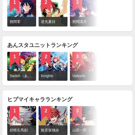
1
2
3
4
詳
細
朔間零
逆先夏目
朔間凛月
衣更真緒
を
見
る
あんスタユニットランキング
1
2
3
4
詳
細
Switch（あんスタユニット）
Knights
Valkyrie
流星隊
を
見
る
ヒプマイキャラランキング
1
2
3
4
詳
細
碧棺左馬刻
観音坂独歩
山田一郎（ヒプノシスマイク）
夢野幻太郎