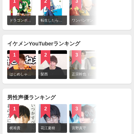
1
2
3
詳
細
ドラゴンボール
転生したらスライムだった件
ワンパンマン
を
見
る
イケメンYouTuberランキング
1
2
3
4
詳
細
はじめしゃちょー
髪西
正宗幹也（みきお）
よきき
を
見
る
男性声優ランキング
1
2
3
4
詳
細
梶裕貴
花江夏樹
宮野真守
斉藤壮馬
を