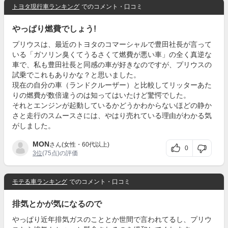
トヨタ現行車ランキング
でのコメント・口コミ
やっぱり燃費でしょう!
プリウスは、最近のトヨタのコマーシャルで豊田社長が言って
いる「ガソリン臭くてうるさくて燃費が悪い車」の全く真逆な
車で、私も豊田社長と同感の車が好きなのですが、プリウスの
試乗でこれもありかな？と思いました。
現在の自分の車（ランドクルーザー）と比較してリッターあた
りの燃費が数倍違うのは知ってはいたけど驚愕でした。
それとエンジンが起動しているかどうかわからないほどの静か
さと走行のスムースさには、やはり売れている理由がわかる気
がしました。
MON
さん(女性・60代以上)
0
3位
(75点)の評価
モテる車ランキング
でのコメント・口コミ
排気とかが気になるので
やっぱり近年排気ガスのこととか世間で言われてるし、プリウ