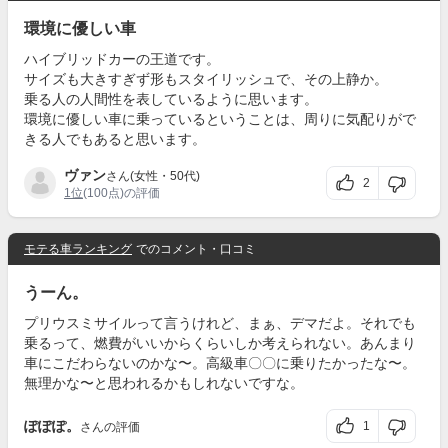
環境に優しい車
ハイブリッドカーの王道です。
サイズも大きすぎず形もスタイリッシュで、その上静か。
乗る人の人間性を表しているように思います。
環境に優しい車に乗っているということは、周りに気配りがで
きる人でもあると思います。
ヴァン
さん(女性・50代)
2
1位
(100点)の評価
モテる車ランキング
でのコメント・口コミ
うーん。
プリウスミサイルって言うけれど、まぁ、デマだよ。それでも
乗るって、燃費がいいからくらいしか考えられない。あんまり
車にこだわらないのかな〜。高級車〇〇に乗りたかったな〜。
無理かな〜と思われるかもしれないですな。
ぽぽぽ。
1
さんの評価