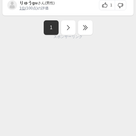
りゅうgu
さん(男性)
1
1位
(100点)の評価
1
スポンサーリンク