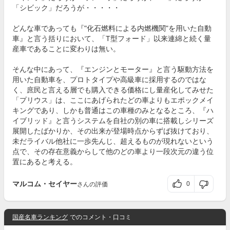
「シビック」だろうが・・・・・
どんな車であっても『"化石燃料による内燃機関"を用いた自動
車』と言う括りにおいて、「T型フォード」以来連綿と続く量
産車であることに変わりは無い。
そんな中にあって、『エンジンとモーター』と言う駆動方法を
用いた自動車を、プロトタイプや高級車に採用するのではな
く、庶民と言える層でも購入できる価格にし量産化してみせた
「プリウス」は、ここにあげられたどの車よりもエポックメイ
キングであり、しかも普通はこの車種のみとなるところ、『ハ
イブリッド』と言うシステムを自社の別の車に搭載しシリーズ
展開したばかりか、その出来が登場時点からずば抜けており、
未だライバル他社に一歩先んじ、超えるものが現れないという
点で、その存在意義からして他のどの車より一段次元の違う位
置にあると考える。
マルコム・セイヤー
0
さんの評価
国産名車ランキング
でのコメント・口コミ