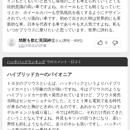
インもとてもいいと思うし環境のことも考えられていてとても
目的意識の高い車ですよね。ホイールもとても軽くなっていた
りとか、ホイールカバーも空気抵抗を低くするようにデザイン
されていたり面白い車です。初めて出された時は世界的にも革
新的な車。日本を代表する車であり今も大人気ですよね。私も
いつかプリウスに乗りたいと思っています。世界に誇れる。
焼酎を飲む英国紳士
さん(男性・40代)
0
1位
(100点)の評価
ハッチバックランキング
でのコメント・口コミ
ハイブリッドカーのパイオニア
トヨタのプリウスといえば、ハッチバックというよりハイブリ
ッドカーという印象の方が強いですね。今はプリウスのような
ハイブリッドカーが色々発売されていますけど、プリウス発売
当時はセンセーショナルでした。とうとう車も電気で走る時代
が来るのかと胸がときめいたものです。あれからプリウスはモ
デルチェンジを繰り返し、今では4代目に。それだけ売れてきた
ということなんですよね。外見もキツメの目つきになり、若い
男性も好むようなものに。走りのキレも良いですし、ハッチバ
ック車の中でも一番好きです。