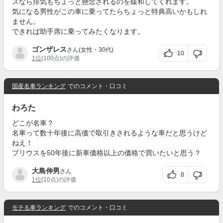
スなら排気もちょっと懸念されるのを緩和してくれます。
気になる男性がこの車に乗ってたらちょっと特典高いかもしれ
ません。
できれば助手席に乗ってみたくなります。
ゴンザレス
さん(女性・30代)
10
1位
(100点)の評価
国産名車ランキング
でのコメント・口コミ
わろた
どこが名車？
名車って数十年後に高価で取引きされるような車だと思うけど
ねえ！
プリウスを50年後に新車価格以上の価格で買いたいと思う？
大島伸男
さん
8
1位
(10点)の評価
モテる車ランキング
でのコメント・口コミ