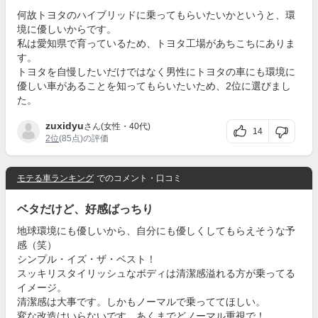
何故トヨタのハイブリッドに乗ってもらいたいかというと、環
境に優しいからです。
私は愛知県で育っているため、トヨタ工場があちこちにありま
す。
トヨタを自慢したいだけではなく男性にトヨタの車にも環境に
優しい車があることを知ってもらいたいため、2位に選びまし
た。
zuxidyu
さん(女性・40代)
14
2位
(85点)の評価
モテる車ランキング
でのコメント・口コミ
ベタだけど、好感ばっちり
地球環境にも優しいから、自分にも優しくしてもらえそうな予
感（笑）
シンプル・イズ・ザ・ベスト！
スッキリスタイリッシュなボディは清潔感溢れる方が乗ってる
イメージ。
清潔感は大事です。しかもノーマルで乗っててほしい。
変な改造はいらないです。あくまでどノーマル重視で！