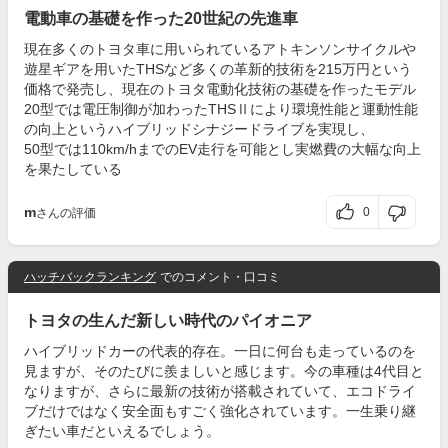
電動車の基礎を作った20世紀の先進車
現在多くのトヨタ車に用いられているアトキンソンサイクルや
遊星ギアを用いたTHSなど多くの革新的技術を215万円という
価格で発売し、現在のトヨタ電動化技術の基礎を作ったモデル
20型では電圧制御が加わったTHSⅡにより環境性能と運動性能
の向上というハイブリッドシナジードライブを実現し、
50型では110km/hまでのEV走行を可能とし実燃費の大幅な向上
を果たしている
m
0
さんの評価
ハッチバックランキング
でのコメント・口コミ
トヨタの生んだ新しい時代のパイオニア
ハイブリッドカーの代表的存在。一日に何台も走っているのを
見ますが、そのたびに羨ましいと感じます。今の車種は4代目と
なりますが、さらに最新の技術が搭載されていて、エコドライ
ブだけではなく安全面もすごく強化されています。一生乗り継
ぎたい車だといえるでしょう。