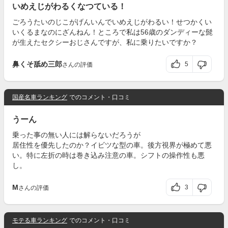
いめえじがわるくなつている！
ごろうたいのじこがげんいんでいめえじがわるい！せつかくい
いくるまなのにざんねん！ところで私は56歳のダンディーな髭
が生えたセクシーおじさんですが、私に乗りたいですか？
鼻くそ舐め三郎
5
さんの評価
国産名車ランキング
でのコメント・口コミ
うーん
乗った事の無い人には解らないだろうが
居住性を優先したのか？イビツな型の車。後方視界が極めて悪
い。特に左折の時は巻き込み注意の車。シフトの操作性も悪
し。
M
3
さんの評価
モテる車ランキング
でのコメント・口コミ