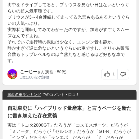
街中をドライブしてると、プリウスを見ない日はないというぐ
らいの超人気車種です。
プリウスが3～4台連続して走ってる光景もあるあるというぐら
いの人気っぷり。
実際私も運転してみてわかったのですが、加速がすごくスムー
ズなんですよね。
それでいて走行時の振動は少なく、エンジン音も静か。
静かすぎて逆に危ないというぐらいの車ですし、そりゃあ販売
台数もトップレベルなのは当然だなと感じるほど好きな車で
す。
こーじー
さん(男性・50代)
1
1位
(100点)の評価
国産名車ランキング
でのコメント・口コミ
自動車史に「ハイブリッド量産車」と言うページを新た
に書き加えた存在意義
実は「トヨタ2000GT」だろうが「コスモスポーツ」だろうが
「ミアータ」だろうが「セルシオ」だろうが「GT-R」だろうが
「インプ」だろうが「ランエボ」だろうが、「Z」だろうが