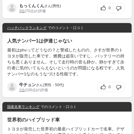
もっくんくん
さん(男性)
0
3位
(70点)の評価
ハッチバックランキング
でのコメント・口コミ
人気ナンバー1は伊達じゃない
最初はphvってどうなの？と警戒したものの、さすが世界のト
ヨタが販売した車です。燃費は超良いですし、バッテリーの持
ちも悪くありません。そして走行時の音も静か。静かすぎて歩
行者に気付いてもらえないというのが問題になる程です。人気
ナンバー1なのもうなづける性能です。
牛チュン
さん(男性・50代)
0
1位
(100点)の評価
国産名車ランキング
でのコメント・口コミ
世界初のハイブリッド車
トヨタが発売した世界初の量産ハイブリッドカーで名車。デザ