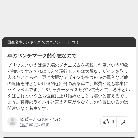
国産名車ランキング
でのコメント・口コミ
車のベンチマーク的存在なので
プリウスといえば最先端のメカニズムを搭載した車という印象
が強いですがそれに加えて現行モデルは大胆なデザインを取り
入れたところや、更に大胆なデザインを持つPHVの導入など他
の追随を許さない圧倒的な部分のある車で、燃費性能も非常に
ハイレベルです。1.8リッタークラスセダンで売れている車とい
えばこれという立ち位置に上り詰めたことも凄いと言えるでし
ょう。直接のライバルと言える車が少なくこの位置にいるのは
間違いなく名車です。
ヒビー
さん(男性・40代)
0
1位
(100点)の評価