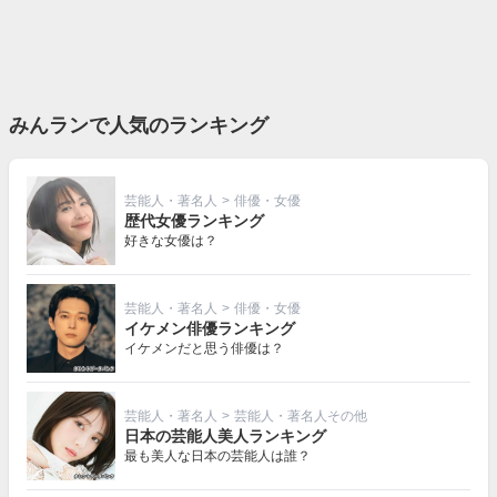
みんランで人気のランキング
芸能人・著名人
>
俳優・女優
歴代女優ランキング
好きな女優は？
芸能人・著名人
>
俳優・女優
イケメン俳優ランキング
イケメンだと思う俳優は？
芸能人・著名人
>
芸能人・著名人その他
日本の芸能人美人ランキング
最も美人な日本の芸能人は誰？