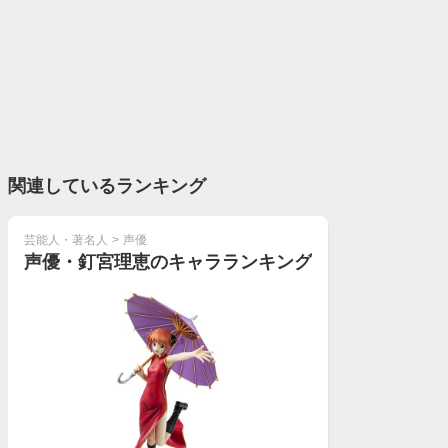
関連しているランキング
芸能人・著名人
>
声優
声優・釘宮理恵のキャラランキング