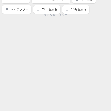
キャラクター
22日生まれ
10月生まれ
スポンサーリンク