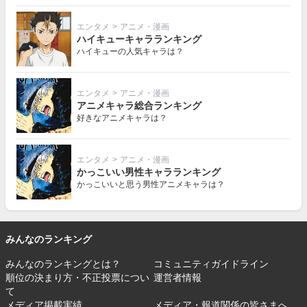
エンタメ
>
アニメ・漫画
ハイキューキャラランキング
ハイキューの人気キャラは？
エンタメ
>
アニメ・漫画
アニメキャラ総合ランキング
好きなアニメキャラは？
エンタメ
>
アニメ・漫画
かっこいい男性キャラランキング
かっこいいと思う男性アニメキャラは？
みんなのランキング
みんなのランキングとは？
コミュニティガイドライン
順位の決まり方・不正投票につい
運営者情報
て
メディア掲載実績
メディア・報道関係の皆さまへ