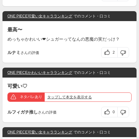
ONE PIECE可愛い女キャラランキング
でのコメント・口コミ
最高〜
めっちゃかわいい❤シュガーってなんの悪魔の実だっけ？
ルナミ
2
さんの評価
ONE PIECEかわいいキャラランキング
でのコメント・口コミ
可愛い♡
ネタバレあり
タップ
して本文を表示する
ルフィガチ推し
0
さんの評価
ONE PIECE可愛い女キャラランキング
でのコメント・口コミ