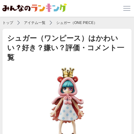
トップ
アイテム一覧
シュガー（ONE PIECE）
シュガー（ワンピース）はかわい
い？好き？嫌い？評価・コメント一
覧