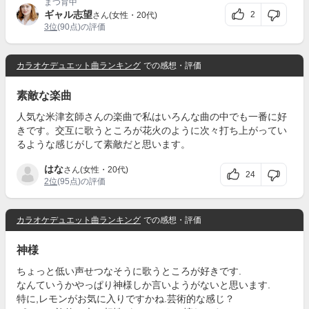
まつ育中
ギャル志望
2
さん(女性・20代)
3位
(90点)の評価
カラオケデュエット曲ランキング
での感想・評価
素敵な楽曲
人気な米津玄師さんの楽曲で私はいろんな曲の中でも一番に好
きです。交互に歌うところが花火のように次々打ち上がってい
るような感じがして素敵だと思います。
はな
さん(女性・20代)
24
2位
(95点)の評価
カラオケデュエット曲ランキング
での感想・評価
神様
ちょっと低い声せつなそうに歌うところが好きです.
なんていうかやっぱり神様しか言いようがないと思います.
特に,レモンがお気に入りですかね.芸術的な感じ？