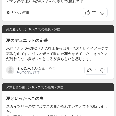
ピアノの旋律と声の相性がバッチリで,憧れです.
るり
22
さんの評価
邦楽夏うたランキング
での感想・評価
夏のデュエットの定番
米津さんとDAOKOさんの打上花火は夏=花火というイメージで
素敵な曲です。パッと光って咲いた花火を見ていた～きっとま
だ終わらない夏が～のところが夏らしいと感じます。
そらたん
さん(女性・30代)
7
3位
(90点)の評価
米津玄師の曲ランキング
での感想・評価
夏といったらこの曲
スカイツリーの展望台でこの曲が流れていてとても感動しまし
た。