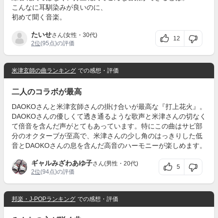
こんなに耳馴染みが良いのに、
初めて聞く音楽。
たいせ
さん(女性・30代)
12
2位
(95点)の評価
米津玄師の曲ランキング
での感想・評価
二人のコラボが最高
DAOKOさんと米津玄師さんの掛け合いが最高な『打上花火』。
DAOKOさんの優しくて透き通るような歌声と米津さんの切なく
て倍音を含んだ声がとてもあっています。特にこの曲はサビ部
分のオクターブが至高で、米津さんの少し角のはっきりした低
音とDAOKOさんの息を含んだ高音のハーモニーが楽しめます。
ギャルみざわあゆ子
さん(男性・20代)
5
2位
(94点)の評価
邦楽・J-POPランキング
での感想・評価