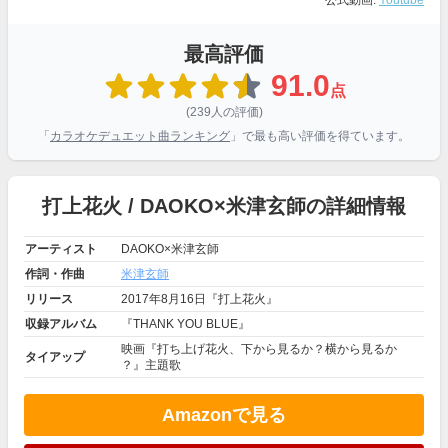
公式動画:
Youtube
最高評価
91.0
点
(239人の評価)
「
カラオケデュエット曲ランキング
」で最も高い評価を得ています。
打上花火 / DAOKO×米津玄師の詳細情報
アーティスト
DAOKO×米津玄師
作詞・作曲
米津玄師
リリース
2017年8月16日『打上花火』
収録アルバム
『THANK YOU BLUE』
映画『打ち上げ花火、下から見るか？横から見るか
タイアップ
？』主題歌
Amazonで見る