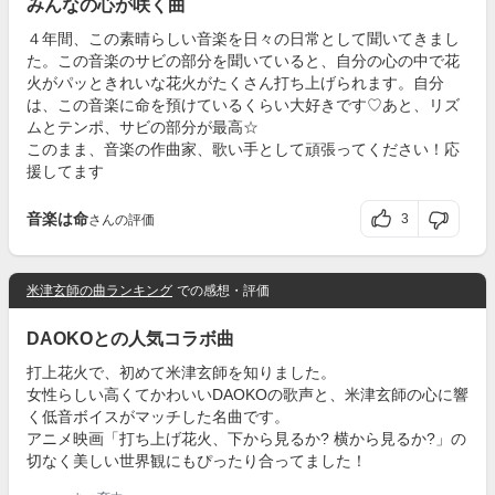
みんなの心が咲く曲
４年間、この素晴らしい音楽を日々の日常として聞いてきまし
た。この音楽のサビの部分を聞いていると、自分の心の中で花
火がパッときれいな花火がたくさん打ち上げられます。自分
は、この音楽に命を預けているくらい大好きです♡あと、リズ
ムとテンポ、サビの部分が最高☆
このまま、音楽の作曲家、歌い手として頑張ってください！応
援してます
音楽は命
3
さんの評価
米津玄師の曲ランキング
での感想・評価
DAOKOとの人気コラボ曲
打上花火で、初めて米津玄師を知りました。
女性らしい高くてかわいいDAOKOの歌声と、米津玄師の心に響
く低音ボイスがマッチした名曲です。
アニメ映画「打ち上げ花火、下から見るか? 横から見るか?」の
切なく美しい世界観にもぴったり合ってました！