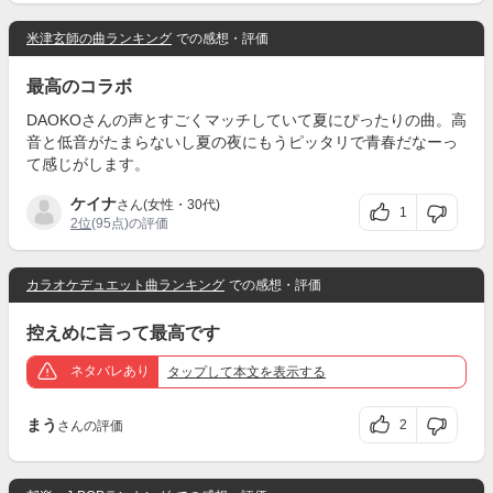
米津玄師の曲ランキング
での感想・評価
最高のコラボ
DAOKOさんの声とすごくマッチしていて夏にぴったりの曲。高
音と低音がたまらないし夏の夜にもうピッタリで青春だなーっ
て感じがします。
ケイナ
さん(女性・30代)
1
2位
(95点)の評価
カラオケデュエット曲ランキング
での感想・評価
控えめに言って最高です
ネタバレあり
タップ
して本文を表示する
まう
2
さんの評価