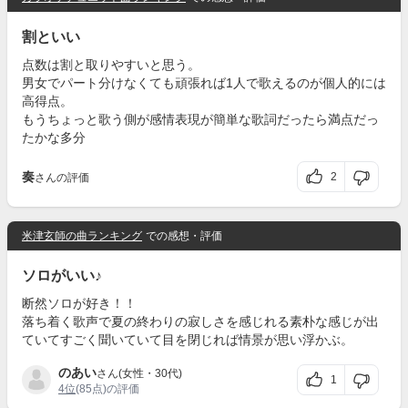
割といい
点数は割と取りやすいと思う。
男女でパート分けなくても頑張れば1人で歌えるのが個人的には
高得点。
もうちょっと歌う側が感情表現が簡単な歌詞だったら満点だっ
たかな多分
奏
2
さんの評価
米津玄師の曲ランキング
での感想・評価
ソロがいい♪
断然ソロが好き！！
落ち着く歌声で夏の終わりの寂しさを感じれる素朴な感じが出
ていてすごく聞いていて目を閉じれば情景が思い浮かぶ。
のあい
さん(女性・30代)
1
4位
(85点)の評価