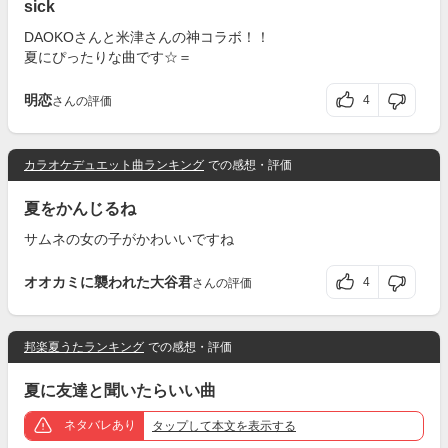
sick
DAOKOさんと米津さんの神コラボ！！
夏にぴったりな曲です☆＝
明恋
4
さんの評価
カラオケデュエット曲ランキング
での感想・評価
夏をかんじるね
サムネの女の子がかわいいですね
オオカミに襲われた大谷君
4
さんの評価
邦楽夏うたランキング
での感想・評価
夏に友達と聞いたらいい曲
ネタバレあり
タップ
して本文を表示する