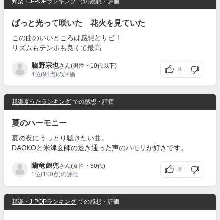
邦楽・J-POPランキング
での感想・評価
ぱっと光って咲いた 花火を見ていた
この曲のいいところは感想とサビ！
リズムもテンポも良くて最高
脇野宗也
さん(男性・10代以下)
8
4位
(98点)の評価
邦楽夏うたランキング
での感想・評価
夏のハーモニー
夏の夜にうっとり聴きたい曲。
DAOKOと米津玄師の透き通った声のハモリが好きです。
蘭竜彪兜
さん(女性・30代)
8
1位
(100点)の評価
邦楽・J-POPランキング
での感想・評価