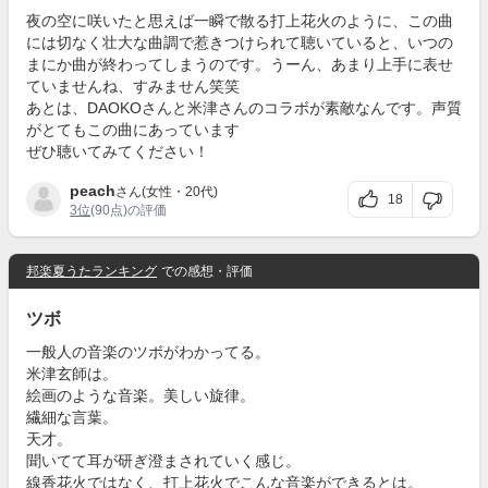
夜の空に咲いたと思えば一瞬で散る打上花火のように、この曲
には切なく壮大な曲調で惹きつけられて聴いていると、いつの
まにか曲が終わってしまうのです。うーん、あまり上手に表せ
ていませんね、すみません笑笑
あとは、DAOKOさんと米津さんのコラボが素敵なんです。声質
がとてもこの曲にあっています
ぜひ聴いてみてください！
peach
さん(女性・20代)
18
3位
(90点)の評価
邦楽夏うたランキング
での感想・評価
ツボ
一般人の音楽のツボがわかってる。
米津玄師は。
絵画のような音楽。美しい旋律。
繊細な言葉。
天才。
聞いてて耳が研ぎ澄まされていく感じ。
線香花火ではなく、打上花火でこんな音楽ができるとは。