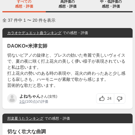
すべての
高評価の
中・低評価の
感想・評価
感想・評価
感想・評価
全 37 件中 1 〜 20 件を表示
カラオケデュエット曲ランキング
での感想・評価
DAOKO×米津玄師
切ないピアノの旋律と、ブレスの効いた奇麗で美しいヴォイス
で、夏の夜に咲く打上花火の美しく儚い様子が表現されている
と私は思います。
打上花火の勢いのある時の表現や、花火の終わったあと少し感
じる寂しさも、ハーモニーが素敵で歌から感じます。
芸術的な歌だと思います。
よねちゃん
さん(女性)
24
1位
(100点)の評価
邦楽夏うたランキング
での感想・評価
切なく壮大な曲調