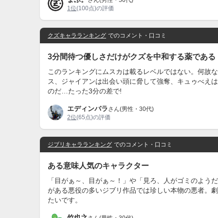
さん(男性・50代)
1位
(100点)の評価
クズキャラランキング
でのコメント・口コミ
3分間待つ優しさだけがクズを中和する薬である
このランキングにムスカは載るレベルではない。何故な
ス、ジャイアンは出会い頭に脅して強奪、キュゥべえは
のだ…たった3分の差で!
エディンバラ
さん(男性・30代)
2位
(65点)の評価
ジブリキャラランキング
でのコメント・口コミ
ある意味人気のキャラクター
「目がぁ～、目がぁ～！」や「見ろ、人がゴミのようだ
がある悪役の多いジブリ作品では珍しい本物の悪者。劇
たいです。
竹也之