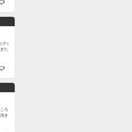
セク○
ぎた
ころ
頂き