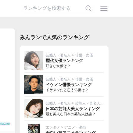
みんランで人気のランキング
芸能人・著名人
>
俳優・女優
歴代女優ランキング
好きな女優は？
芸能人・著名人
>
俳優・女優
イケメン俳優ランキング
イケメンだと思う俳優は？
芸能人・著名人
>
芸能人・著名人その他
日本の芸能人美人ランキング
最も美人な日本の芸能人は誰？
mazon
エンタメ
>
アニメ・漫画
面白い神アニメランキング