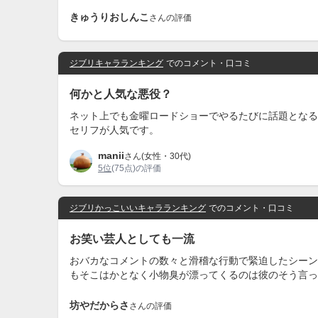
きゅうりおしんこ
さんの評価
ジブリキャラランキング
でのコメント・口コミ
何かと人気な悪役？
ネット上でも金曜ロードショーでやるたびに話題となる
セリフが人気です。
manii
さん(女性・30代)
5位
(75点)の評価
ジブリかっこいいキャラランキング
でのコメント・口コミ
お笑い芸人としても一流
おバカなコメントの数々と滑稽な行動で緊迫したシーン
もそこはかとなく小物臭が漂ってくるのは彼のそう言っ
坊やだからさ
さんの評価