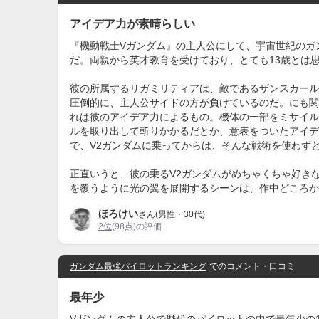
アイデア力が素晴らしい
『機動戦士Vガンダム』の主人公にして、宇宙世紀のガ
だ。両親から英才教育を受けており、とても13歳とは思
彼の所属するリガミリティアは、敵であるザンスカール
圧倒的に、主人公サイドの方が負けているのだ。にも関
れは彼のアイデア力によるもの。機体の一部をミサイル
ルを取り出して斬りかかるだとか、意表をついたアイデ
で、V2ガンダムに乗ってからは、そんな戦術を使わず
正直いうと、彼の乗るV2ガンダムがめちゃくちゃ好き
を覆うように光の翼を展開するシーンは、作中どころか
ほろけい
さん(男性・30代)
2位
(98点)の評価
ガンダム最強パイロットランキング
でのコメント・口コミ
最年少