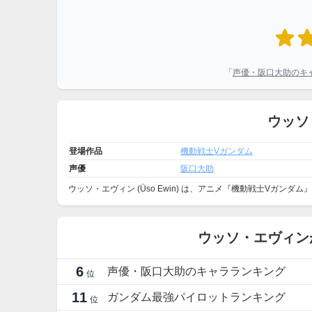
「
声優・阪口大助のキ
ウッソ
登場作品
機動戦士Vガンダム
声優
阪口大助
ウッソ・エヴィン (Üso Ewin) は、アニメ『機動戦士Vガン
ウッソ・エヴィン
6
声優・阪口大助のキャラランキング
位
11
ガンダム最強パイロットランキング
位