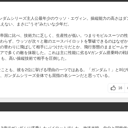
ンダムシリーズ主人公最年少のウッソ・エヴィン。操縦能力の高さはダ
えない、まさに"うそ"みたいな少年だ。
帝国に比べ、技術力に乏しく、生産性が低い。つまりモビルスーツの性
わらず、ウッソが次々と敵のエースパイロットを撃破できるのはなぜか
の替わりに飛ばして相手にぶつけたりだとか、飛行形態のままビームサ
アで多くの敵を抹殺した。これは主に性能に劣るVガンダム搭乗時の戦
とも、高い操縦技術で相手を圧倒した。
なことも、彼を2位に挙げる理由の一つではある。「ガンダム！」と叫び
、ガンダムシリーズ全体でも屈指の名シーンだと思っている。
16