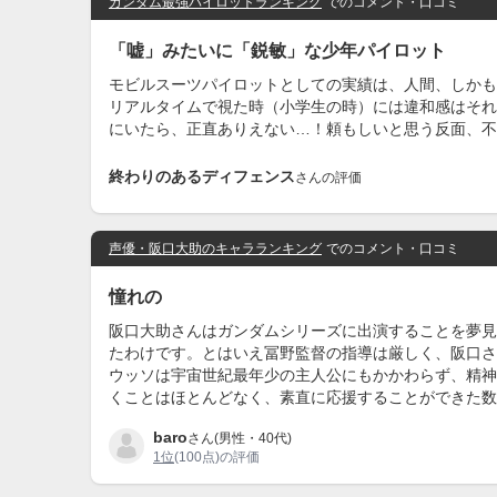
ガンダム最強パイロットランキング
でのコメント・口コミ
「嘘」みたいに「鋭敏」な少年パイロット
モビルスーツパイロットとしての実績は、人間、しかも
リアルタイムで視た時（小学生の時）には違和感はそれ
にいたら、正直ありえない…！頼もしいと思う反面、不
終わりのあるディフェンス
さんの評価
声優・阪口大助のキャラランキング
でのコメント・口コミ
憧れの
阪口大助さんはガンダムシリーズに出演することを夢見
たわけです。とはいえ冨野監督の指導は厳しく、阪口さ
ウッソは宇宙世紀最年少の主人公にもかかわらず、精神
くことはほとんどなく、素直に応援することができた数
baro
さん(男性・40代)
1位
(100点)の評価