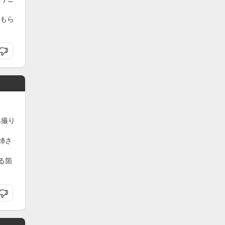
もら
み撮り
姉さ
る箇