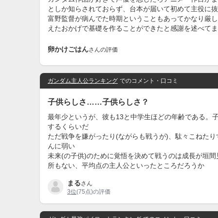
としか知らされておらず、台本が届いて初めて主役に抜
富野監督が病んでた時期ということもあってかなり厳し
えたおかげで基礎を作ることができたと感謝を述べてま
卵かけごはん
さんの評価
ガンダム主人公ランキング
でのコメント・口コミ
子供らしさ……子供らしさ？
最年少というが、彼も13と中学生ほどの年齢である。
するくらいだ
ただ戦争を嫌がったり(ながらも戦うが)、駄々こねた
んに弱い
未来(の子供)のために覚悟を決めて戦うのは成長が垣
所もない、平均点の主人公といったところだろうか
まる
さん
3位
(75点)の評価