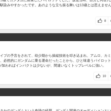
13歳でガンダムに搭乗したパイロットでした。放送当時、自分と同世代
馴染みやすかったです。あのような立ち振る舞いは13歳とは思えませ
8
イプの予言をされて、幼少期から操縦技術を叩き込まれ、アムロ、カミ
、必然的にガンダムに乗る運命だったことから、ひと味違うパイロット
が加わればインパクトは少ないが、間違いなくトップレベルに強い。
10
さかのガンダムという奇跡の経歴。ガンダム関連のオーディションとい