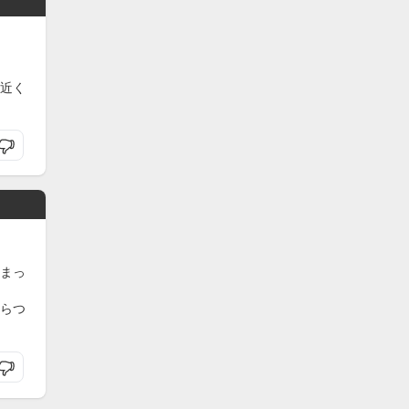
近く
まっ
らつ