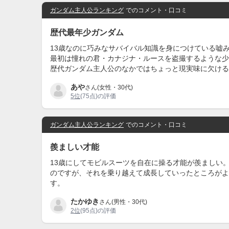
ガンダム主人公ランキング
でのコメント・口コミ
歴代最年少ガンダム
13歳なのに巧みなサバイバル知識を身につけている嘘
最初は憧れの君・カナジナ・ルースを盗撮するような少
歴代ガンダム主人公のなかではちょっと現実味に欠ける
あや
さん(女性・30代)
5位
(75点)の評価
ガンダム主人公ランキング
でのコメント・口コミ
羨ましい才能
13歳にしてモビルスーツを自在に操る才能が羨ましい
のですが、それを乗り越えて成長していったところがよ
す。
たかゆき
さん(男性・30代)
2位
(95点)の評価