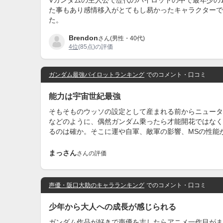
Vガンダムの主人公で歴代のパイロットの中で最年少の
た事もあり感情移入がとてもし易かったキャラクターで
た。
Brendon
さん(男性・40代)
4位
(85点)の評価
ガンダム最強パイロットランキング
でのコメント・口コミ
能力は宇宙世紀最強
そもそものウッソの設定として産まれる前からニュータ
などのように、偶然ガンダム乗ったら才能開花ではなく
るのは確か。そこに運や自軍、敵軍の影響、MSの性能
まっさん
さんの評価
声優・阪口大助のキャラランキング
でのコメント・口コミ
少年から大人への成長が感じられる
ガンダム作品が好きで声優を志したらアニメ一作目がま