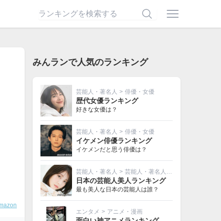
みんランで人気のランキング
芸能人・著名人
>
俳優・女優
歴代女優ランキング
好きな女優は？
芸能人・著名人
>
俳優・女優
イケメン俳優ランキング
イケメンだと思う俳優は？
芸能人・著名人
>
芸能人・著名人その他
日本の芸能人美人ランキング
最も美人な日本の芸能人は誰？
mazon
エンタメ
>
アニメ・漫画
面白い神アニメランキング