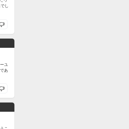
だっ
んでし
ーユ
であ
うこ