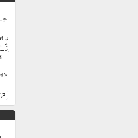
ンチ
能は
。そ
ーベ
術
機体