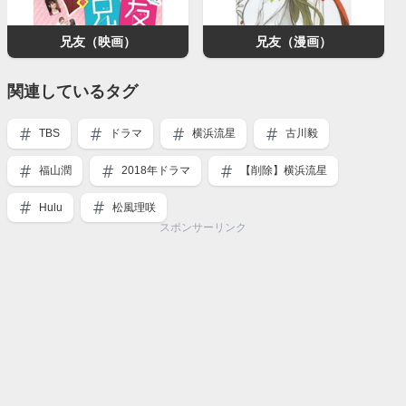
兄友（映画）
兄友（漫画）
関連しているタグ
TBS
ドラマ
横浜流星
古川毅
福山潤
2018年ドラマ
【削除】横浜流星
Hulu
松風理咲
スポンサーリンク