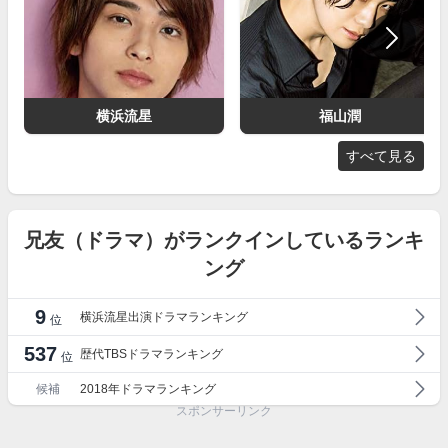
横浜流星
福山潤
すべて見る
兄友（ドラマ）がランクインしているランキ
ング
9
横浜流星出演ドラマランキング
位
537
歴代TBSドラマランキング
位
候補
2018年ドラマランキング
スポンサーリンク