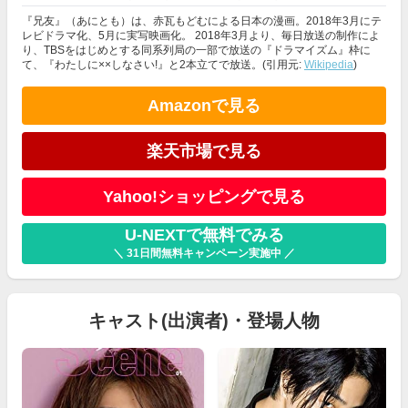
『兄友』（あにとも）は、赤瓦もどむによる日本の漫画。2018年3月にテ
レビドラマ化、5月に実写映画化。 2018年3月より、毎日放送の制作によ
り、TBSをはじめとする同系列局の一部で放送の『ドラマイズム』枠に
て、『わたしに××しなさい!』と2本立てで放送。(引用元:
Wikipedia
)
Amazonで見る
楽天市場で見る
Yahoo!ショッピングで見る
U-NEXTで無料でみる
＼ 31日間無料キャンペーン実施中 ／
キャスト(出演者)・登場人物