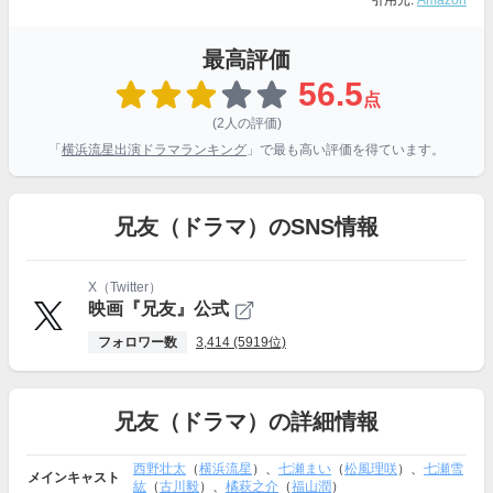
引用元:
Amazon
最高評価
56.5
点
(2人の評価)
「
横浜流星出演ドラマランキング
」で最も高い評価を得ています。
兄友（ドラマ）のSNS情報
X（Twitter）
映画『兄友』公式
フォロワー数
3,414 (5919位)
兄友（ドラマ）の詳細情報
西野壮太
（
横浜流星
）、
七瀬まい
（
松風理咲
）、
七瀬雪
メインキャスト
紘
（
古川毅
）、
橘萩之介
（
福山潤
）