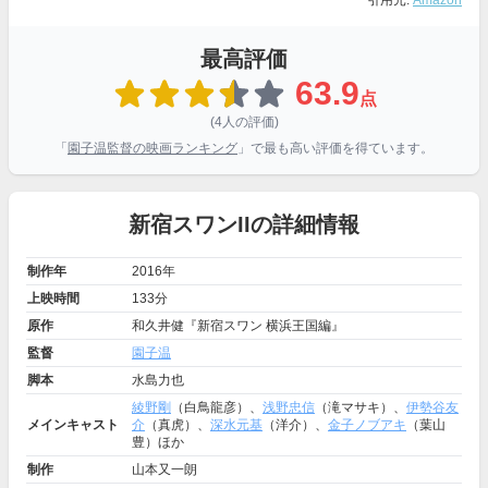
引用元:
Amazon
最高評価
63.9
点
(4人の評価)
「
園子温監督の映画ランキング
」で最も高い評価を得ています。
新宿スワンIIの詳細情報
制作年
2016年
上映時間
133分
原作
和久井健『新宿スワン 横浜王国編』
監督
園子温
脚本
水島力也
綾野剛
（白鳥龍彦）、
浅野忠信
（滝マサキ）、
伊勢谷友
メインキャスト
介
（真虎）、
深水元基
（洋介）、
金子ノブアキ
（葉山
豊）ほか
制作
山本又一朗