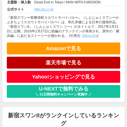
主題歌・挿入歌
Dead End in Tokyo / MAN WITH A MISSION
公式サイト
http://ss-2.jp/
『新宿スワン〜歌舞伎町スカウトサバイバル〜』（しんじゅくスワン〜か
ぶきちょうスカウトサバイバル〜）は、和久井健による日本の漫画作品。
『新宿スワンII』（しんじゅくスワン ツー）のタイトルで、2017年1月21
日に公開。2016年1月27日に続編のクランクインが発表され、原作の「横
浜編」にあたるストーリーが描かれる。 (引用元:
Wikipedia
)
Amazonで見る
楽天市場で見る
Yahoo!ショッピングで見る
U-NEXTで無料でみる
＼ 31日間無料キャンペーン実施中 ／
新宿スワンIIがランクインしているランキン
グ