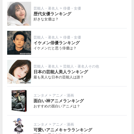
芸能人・著名人
>
俳優・女優
歴代女優ランキング
好きな女優は？
芸能人・著名人
>
俳優・女優
イケメン俳優ランキング
イケメンだと思う俳優は？
芸能人・著名人
>
芸能人・著名人その他
日本の芸能人美人ランキング
最も美人な日本の芸能人は誰？
エンタメ
>
アニメ・漫画
面白い神アニメランキング
おすすめの面白いアニメは？
エンタメ
>
アニメ・漫画
可愛いアニメキャラランキング