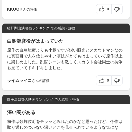
KKOO
0
さんの評価
綾野剛出演映画ランキング
での感想・評価
白鳥龍彦役がはまっていた
原作の白鳥龍彦よりも小柄ですが鋭い眼光とスカウトマンなの
に真面目で人を信じやすい演技がとてもはまっていて原作以上
に楽しめました。乱闘シーンも激しくスカウト会社同士の抗争
も見ていてドキドキしました。
ライムライコ
0
さんの評価
園子温監督の映画ランキング
での感想・評価
深い闇がある
前作は歌舞伎町をチラッとみれたのかなと思ったけど、今作は
取り返しのつかない深いとこを見せられているような気にな