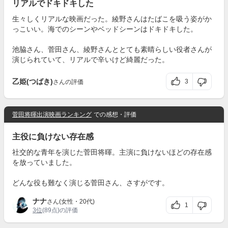
リアルでドキドキした
生々しくリアルな映画だった。綾野さんはたばこを吸う姿がか
っこいい。海でのシーンやベッドシーンはドキドキした。
池脇さん、菅田さん、綾野さんととても素晴らしい役者さんが
演じられていて、リアルで辛いけど綺麗だった。
乙姫(つばき)
3
さんの評価
菅田将暉出演映画ランキング
での感想・評価
主役に負けない存在感
社交的な青年を演じた菅田将暉。主演に負けないほどの存在感
を放っていました。
どんな役も難なく演じる菅田さん、さすがです。
ナナ
さん(女性・20代)
1
3位
(89点)の評価