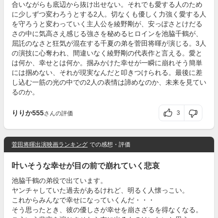
合いながらも底辺から抜け出せない。それでも愛する人のため
に少しずつ変わろうとする2人。切なくも優しく力強く愛する人
を守ろうと変わっていく主人公を綾野剛が、安っぽさとけだる
さの中に気高さえ感じる強さを秘めるヒロインを池脇千鶴が、
屈託のなさと狂気が混在する千夏の弟を菅田将暉が演じる。3人
の演技に心奪われ、間違いなく綾野剛の代表作と言える。愛と
は何か、幸せとは何か。掴みかけた幸せが一瞬に崩れそう簡単
には掴めない、それが現実なんだと叩きつけられる。最後に差
し込む一筋の光の中での2人の表情は諦めなのか、未来を見てい
るのか。
りりか555
3
さんの評価
菅田将暉出演映画ランキング
での感想・評価
叶いそうな幸せが目の前で崩れていく悲哀
池脇千鶴の弟役で出ています。
ヤンチャしていた過去があるけれど、明るく人懐っこい。
これからみんなで幸せになっていくんだ・・・
そう思ったとき、彼の優しさが幸せを崩さざるを得なくなる。