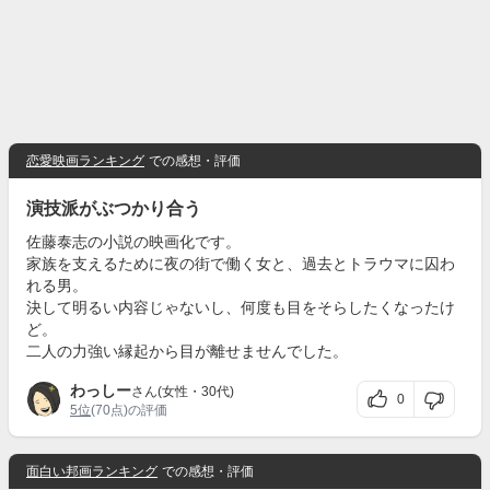
恋愛映画ランキング
での感想・評価
演技派がぶつかり合う
佐藤泰志の小説の映画化です。
家族を支えるために夜の街で働く女と、過去とトラウマに囚わ
れる男。
決して明るい内容じゃないし、何度も目をそらしたくなったけ
ど。
二人の力強い縁起から目が離せませんでした。
わっしー
さん(女性・30代)
0
5位
(70点)の評価
面白い邦画ランキング
での感想・評価