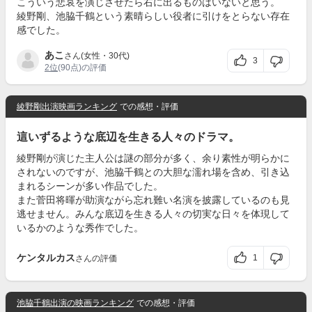
こういう悲哀を演じさせたら右に出るものはいないと思う。
綾野剛、池脇千鶴という素晴らしい役者に引けをとらない存在
感でした。
あこ
さん(女性・30代)
3
2位
(90点)の評価
綾野剛出演映画ランキング
での感想・評価
這いずるような底辺を生きる人々のドラマ。
綾野剛が演じた主人公は謎の部分が多く、余り素性が明らかに
されないのですが、池脇千鶴との大胆な濡れ場を含め、引き込
まれるシーンが多い作品でした。
また菅田将暉が助演ながら忘れ難い名演を披露しているのも見
逃せません。みんな底辺を生きる人々の切実な日々を体現して
いるかのような秀作でした。
ケンタルカス
1
さんの評価
池脇千鶴出演の映画ランキング
での感想・評価