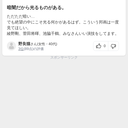
暗闇だから光るものがある。
ただただ暗い…
でも絶望の中にこそ光る何かがあるはず。こういう邦画は一度
見てほしい。
綾野剛、菅田将暉、池脇千鶴、みなさんいい演技をしてます。
野良猫
さん(女性・40代)
0
3位
(89点)の評価
スポンサーリンク