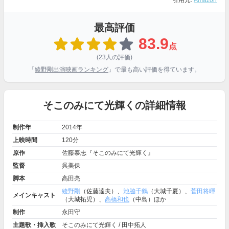
引用元:
Amazon
最高評価
83.9
点
(23人の評価)
「
綾野剛出演映画ランキング
」で最も高い評価を得ています。
そこのみにて光輝くの詳細情報
制作年
2014年
上映時間
120分
原作
佐藤泰志『そこのみにて光輝く』
監督
呉美保
脚本
高田亮
綾野剛
（佐藤達夫）、
池脇千鶴
（大城千夏）、
菅田将暉
メインキャスト
（大城拓児）、
高橋和也
（中島）ほか
制作
永田守
主題歌・挿入歌
そこのみにて光輝く / 田中拓人