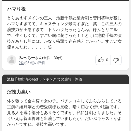
ハマり役
とりあえずメインの三人、池脇千鶴と綾野剛と菅田将暉が役に
ハマりすぎてて、キャスティング最高すぎた！笑 この三人の
演技力が圧巻すぎて、トリハダたったもんね。ほんとリアル
で、生々しくて、すごい胸に刺さった！！とくに池脇千鶴の演
技があたし的には、かなり衝撃で存在感えぐかった。すごい女
優さんだわ、、、、。笑
みっちー
さん(女性・30代)
0
2位
(95点)の評価
池脇千鶴出演の映画ランキング
での感想・評価
演技力高い
体を張って金を稼ぐ女の子。パチンコをしてふらふらしている
主演の綾野剛との恋愛模様も見物。暗く切なく儚い物語です。
見る人を選ぶ部分もありそうですが、私には刺さりました。そ
ういえば菅田将暉も出演していましたが、だいぶキャストがよ
かったですね。演技力高いです。