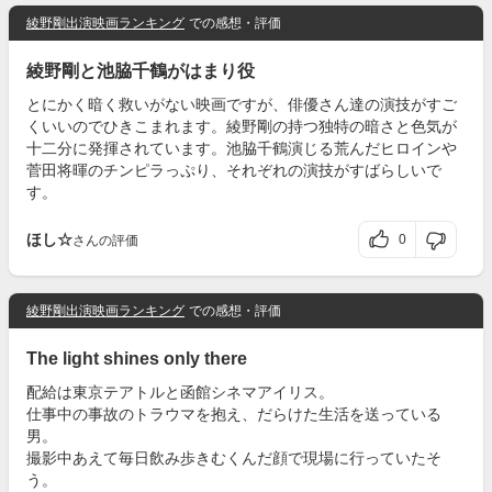
綾野剛出演映画ランキング
での感想・評価
綾野剛と池脇千鶴がはまり役
とにかく暗く救いがない映画ですが、俳優さん達の演技がすご
くいいのでひきこまれます。綾野剛の持つ独特の暗さと色気が
十二分に発揮されています。池脇千鶴演じる荒んだヒロインや
菅田将暉のチンピラっぷり、それぞれの演技がすばらしいで
す。
ほし☆
0
さんの評価
綾野剛出演映画ランキング
での感想・評価
The light shines only there
配給は東京テアトルと函館シネマアイリス。
仕事中の事故のトラウマを抱え、だらけた生活を送っている
男。
撮影中あえて毎日飲み歩きむくんだ顔で現場に行っていたそ
う。