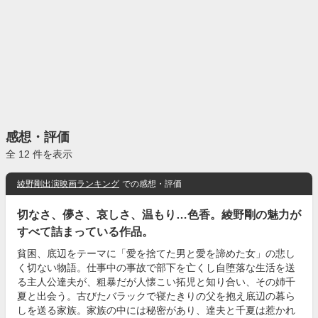
感想・評価
全 12 件を表示
綾野剛出演映画ランキング
での感想・評価
切なさ、儚さ、哀しさ、温もり…色香。綾野剛の魅力が
すべて詰まっている作品。
貧困、底辺をテーマに「愛を捨てた男と愛を諦めた女」の悲し
く切ない物語。仕事中の事故で部下を亡くし自堕落な生活を送
る主人公達夫が、粗暴だが人懐こい拓児と知り合い、その姉千
夏と出会う。古びたバラックで寝たきりの父を抱え底辺の暮ら
しを送る家族。家族の中には秘密があり、達夫と千夏は惹かれ