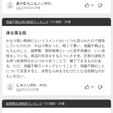
ありむらこん
さん(男性)
0
1位
(100点)の評価
池脇千鶴出演の映画ランキング
での感想・評価
体を張る役
かなり暗い映画だというコメントがいくつも見られたので覚悟
していたのだが、やはり暗かった。暗くて重い。池脇千鶴はも
ちろんのこと、綾野剛、菅田将暉といった若手俳優が、いい演
技をしている。底辺の生活をする人々にさす光。圧巻の演技力
を持つ役者同士がぶつかり合うことで、魅了できるものがあ
る。ただ、池脇千鶴ランキングということで、池脇千鶴のこと
について言及すると、女性ならめをそむけたくなる役柄なのか
もしれない。
しゃ
さん(男性・40代)
0
2位
(95点)の評価
綾野剛出演映画ランキング
での感想・評価