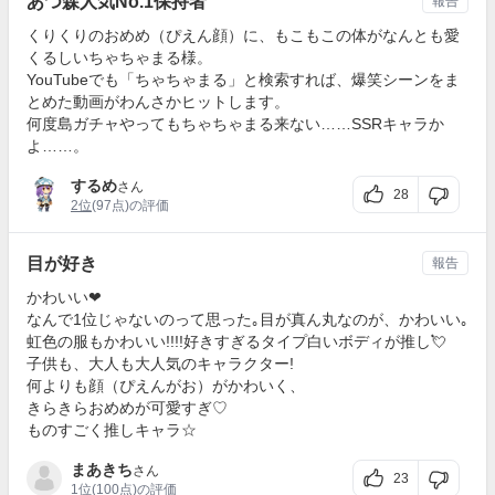
あつ森人気No.1保持者
報告
くりくりのおめめ（ぴえん顔）に、もこもこの体がなんとも愛
くるしいちゃちゃまる様。
YouTubeでも「ちゃちゃまる」と検索すれば、爆笑シーンをま
とめた動画がわんさかヒットします。
何度島ガチャやってもちゃちゃまる来ない……SSRキャラか
よ……。
するめ
さん
28
2位
(97点)の評価
目が好き
報告
かわいい❤
なんで1位じゃないのって思った｡目が真ん丸なのが、かわいい｡
虹色の服もかわいい!!!!好きすぎるタイプ白いボディが推し💘
子供も、大人も大人気のキャラクター!
何よりも顔（ぴえんがお）がかわいく、
きらきらおめめが可愛すぎ♡
ものすごく推しキャラ☆
まあきち
さん
23
1位
(100点)の評価