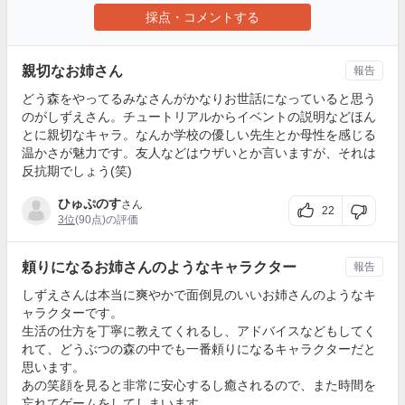
採点・コメントする
親切なお姉さん
報告
どう森をやってるみなさんがかなりお世話になっていると思う
のがしずえさん。チュートリアルからイベントの説明などほん
とに親切なキャラ。なんか学校の優しい先生とか母性を感じる
温かさが魅力です。友人などはウザいとか言いますが、それは
反抗期でしょう(笑)
ひゅぷのす
さん
22
3位
(90点)の評価
頼りになるお姉さんのようなキャラクター
報告
しずえさんは本当に爽やかで面倒見のいいお姉さんのようなキ
ャラクターです。
生活の仕方を丁寧に教えてくれるし、アドバイスなどもしてく
れて、どうぶつの森の中でも一番頼りになるキャラクターだと
思います。
あの笑顔を見ると非常に安心するし癒されるので、また時間を
忘れてゲームをしてしまいます。