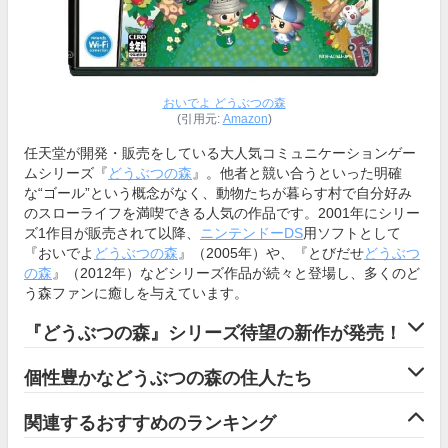
おいでよ どうぶつの森
(引用元:
Amazon
)
任天堂が開発・販売をしている大人気コミュニケーションゲー
ムシリーズ『
どうぶつの森
』。他者と競い合うといった明確
な“ゴール”という概念がなく、動物たちが暮らす村で自分好み
のスローライフを満喫できる人気の作品です。2001年にシリー
ズ1作目が販売されて以降、
ニンテンドーDS
用ソフトとして
『おいでよ
どうぶつの森
』（2005年）や、『とびだせ
どうぶつ
の森
』（2012年）などシリーズ作品が続々と登場し、多くのど
う森ファンに癒しを与えています。
『どうぶつの森』シリーズ待望の新作が発売！
個性豊かなどうぶつの森の住人たち
関連するおすすめのランキング