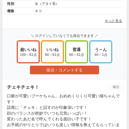
性別
女（アタイ系）
種族
ネコ
もっと見る
＼ ログインしていなくても採点できます ／
超いいね
いいね
普通
う～ん
100～81点
80～61点
60～41点
40～1点
採点・コメントする
チェキチェキ！
報告
口癖が可愛いブーケちゃん。おめめくりくり可愛い猫ちゃんで
す！
語尾に「チェキ」と話すのが印象深いです！
顔のバランスが絶妙でいつも元気いっぱい！
変わったあだ名で呼んでくれる面白い子です！
お手紙のやりとりではいつも楽しい情報を教えてもらっていま