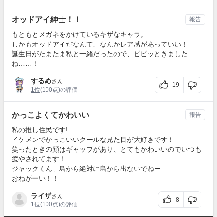
オッドアイ紳士！！
報告
もともとメガネをかけているキザなキャラ。
しかもオッドアイだなんて、なんかレア感があっていい！
誕生日がたまたま私と一緒だったので、ビビッときました
ね……！
するめ
さん
19
1位
(100点)の評価
かっこよくてかわいい
報告
私の推し住民です!
イケメンでかっこいいクールな見た目が大好きです！
笑ったときの顔はギャップがあり、とてもかわいいのでいつも
癒やされてます！
ジャックくん、島から絶対に島から出ないでねー
おねがーい！！
ライザ
さん
8
1位
(100点)の評価