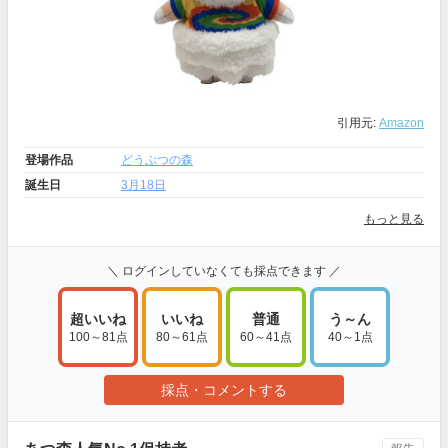
引用元:
Amazon
登場作品
どうぶつの森
誕生日
3月18日
もっと見る
＼ ログインしていなくても採点できます ／
超いいね
いいね
普通
う～ん
100～81点
80～61点
60～41点
40～1点
採点・コメントする