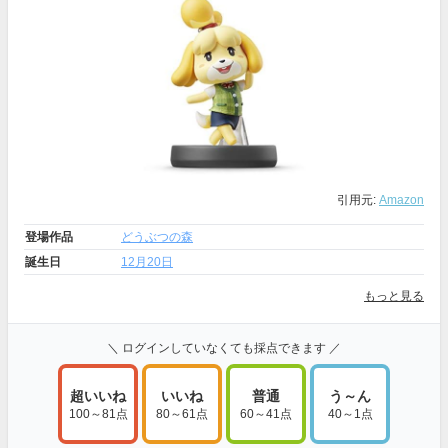
引用元:
Amazon
登場作品
どうぶつの森
誕生日
12月20日
もっと見る
＼ ログインしていなくても採点できます ／
超いいね
いいね
普通
う～ん
100～81点
80～61点
60～41点
40～1点