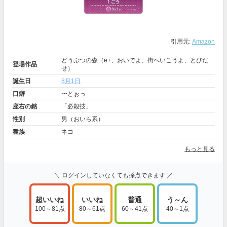
引用元:
Amazon
どうぶつの森（e+、おいでよ、街へいこうよ、とびだ
登場作品
せ）
誕生日
8月1日
口癖
〜とぉっ
座右の銘
「必殺技」
性別
男（おいら系）
種族
ネコ
もっと見る
＼ ログインしていなくても採点できます ／
超いいね
いいね
普通
う～ん
100～81点
80～61点
60～41点
40～1点