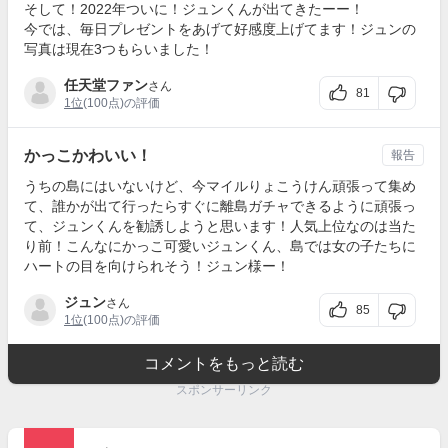
そして！2022年ついに！ジュンくんが出てきたーー！
今では、毎日プレゼントをあげて好感度上げてます！ジュンの
写真は現在3つもらいました！
任天堂ファン
さん
81
1位
(100点)の評価
かっこかわいい！
報告
うちの島にはいないけど、今マイルりょこうけん頑張って集め
て、誰かが出て行ったらすぐに離島ガチャできるように頑張っ
て、ジュンくんを勧誘しようと思います！人気上位なのは当た
り前！こんなにかっこ可愛いジュンくん、島では女の子たちに
ハートの目を向けられそう！ジュン様ー！
ジュン
さん
85
1位
(100点)の評価
コメントをもっと読む
スポンサーリンク