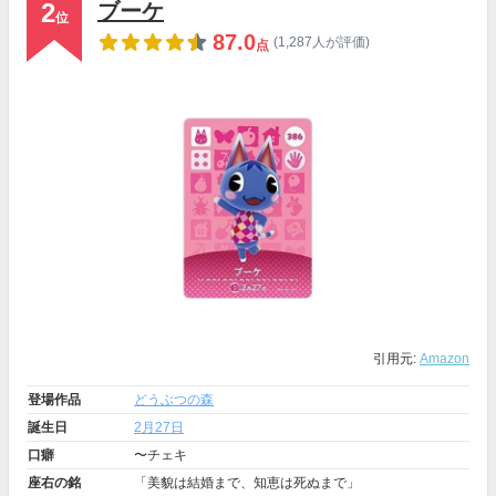
2
ブーケ
位
87.0
(1,287人が評価)
点
引用元:
Amazon
登場作品
どうぶつの森
誕生日
2月27日
口癖
〜チェキ
座右の銘
「美貌は結婚まで、知恵は死ぬまで」