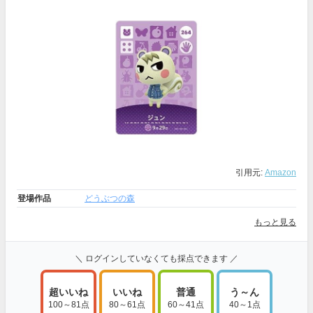
引用元:
Amazon
登場作品
どうぶつの森
もっと見る
＼ ログインしていなくても採点できます ／
超いいね
いいね
普通
う～ん
100～81点
80～61点
60～41点
40～1点