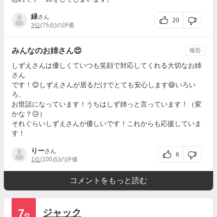
緑
さん
20
3位
(75点)の評価
みんなのお姉さん😍
報告
しずえさんは優しくていつも笑顔で対応してくれる大切なお姉
さん
です！😊しずえさんが居るだけでとても安心します😄いろい
ろ、
お世話になっています！うちはしず姉っと言っています！（変
かな？😥）
それぐらいしずえさんが優しいです！これからも応援していま
す！
りー
さん
6
1位
(100点)の評価
コメントをもっと読む
7
ジャック
位