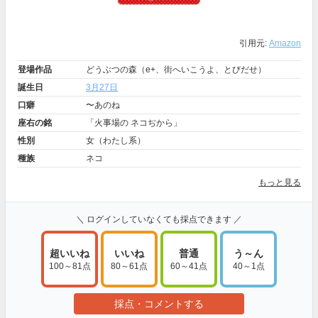
引用元:
Amazon
登場作品
どうぶつの森（e+、街へいこうよ、とびだせ）
誕生日
3月27日
口癖
〜あのね
座右の銘
「火事場の ネコぢから」
性別
女（わたし系）
種族
ネコ
もっと見る
＼ ログインしていなくても採点できます ／
超いいね
いいね
普通
う～ん
100～81点
80～61点
60～41点
40～1点
採点・コメントする