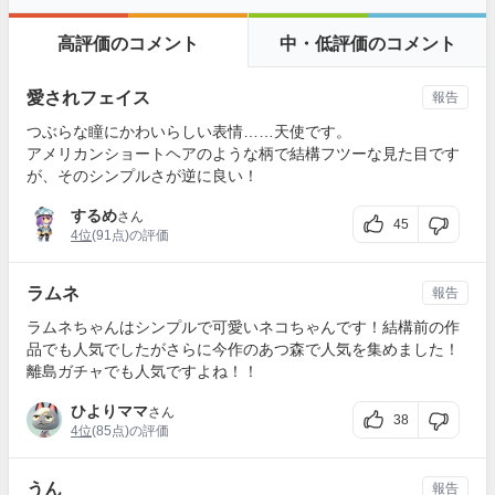
高評価のコメント
中・低評価のコメント
愛されフェイス
報告
つぶらな瞳にかわいらしい表情……天使です。
アメリカンショートヘアのような柄で結構フツーな見た目です
が、そのシンプルさが逆に良い！
するめ
さん
45
4位
(91点)の評価
ラムネ
報告
ラムネちゃんはシンプルで可愛いネコちゃんです！結構前の作
品でも人気でしたがさらに今作のあつ森で人気を集めました！
離島ガチャでも人気ですよね！！
ひよりママ
さん
38
4位
(85点)の評価
うん
報告