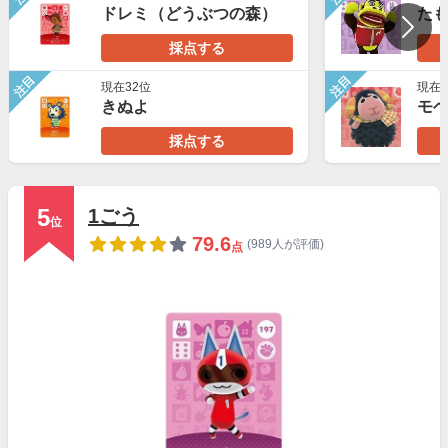
ドレミ（どうぶつの森）
た
採点する
注目
注目
現在32位
現在1
きぬよ
モ
採点する
5
1ごう
位
79.6
(989人が評価)
点