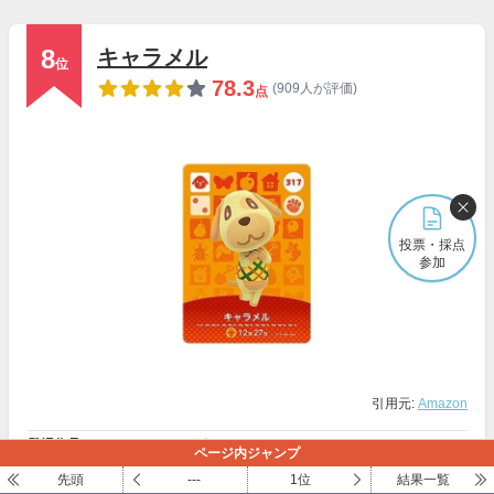
8
キャラメル
位
78.3
(909人が評価)
点
投票・採点
参加
引用元:
Amazon
登場作品
どうぶつの森
ページ内ジャンプ
誕生日
12月27日
先頭
---
1位
結果一覧