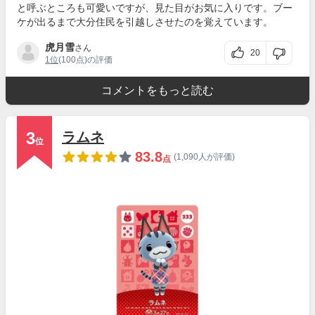
と呼ぶところも可愛いですが、見た目がお気に入りです。ブー
ケが出るまで大分住民を引越しさせたのを覚えています。
虎月雪
さん
20
1位
(100点)の評価
コメントをもっと読む
3
ラムネ
位
83.8
(1,090人が評価)
点