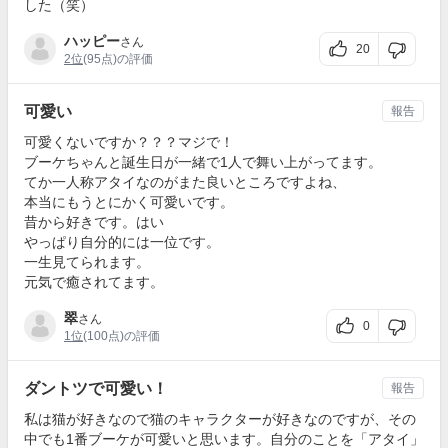
した（笑）
ハッピー
さん
20
2位
(95点)の評価
可愛い
報告
可愛くないですか？？？マジで！
ブーケちゃんと誕生日が一緒で1人で舞い上がってます。
てか一人称アタイなのがまた良いところですよね、
本当にもうとにかく可愛いです。
昔から好きです。はい
やっぱり自分的には一位です。
一生見てられます。
元気で癒されてます。
翠
さん
0
1位
(100点)の評価
ダントツで可愛い！
報告
私は猫が好きなので猫のキャラクターが好きなのですが、その
中でも1番ブーケが可愛いと思います。自分のことを「アタイ」