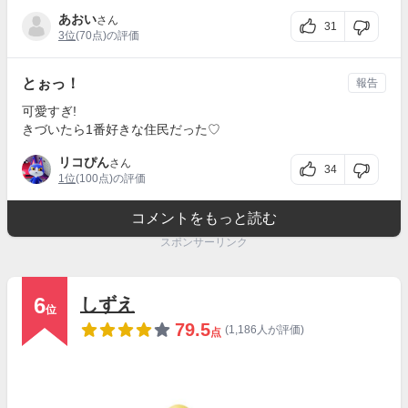
あおい
さん
31
3位
(70点)の評価
とぉっ！
報告
可愛すぎ!
きづいたら1番好きな住民だった♡
リコぴん
さん
34
1位
(100点)の評価
コメントをもっと読む
スポンサーリンク
6
しずえ
位
79.5
(1,186人が評価)
点