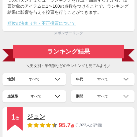
つのボタン」または「ランキングを作成・編集する」から、投
票対象のアイテムに1〜100の点数をつけることで、ランキング
結果に影響を与える投票を行うことができます。
順位の決まり方・不正投票について
スポンサーリンク
ランキング結果
＼男女別・年代別などのランキングも見てみよう／
性別
すべて
年代
すべて
血液型
すべて
期間
すべて
1
ジュン
位
95.7
(1,923人が評価)
点