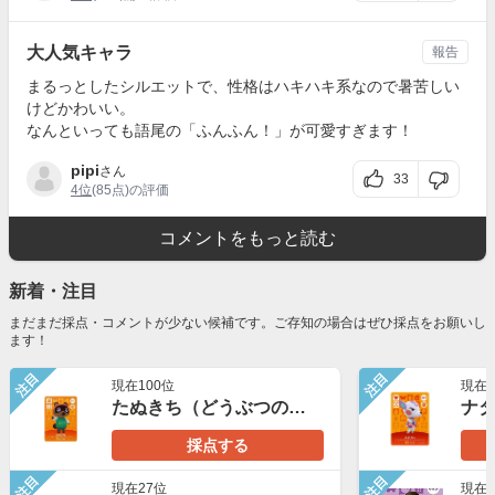
大人気キャラ
報告
まるっとしたシルエットで、性格はハキハキ系なので暑苦しい
けどかわいい。
なんといっても語尾の「ふんふん！」が可愛すぎます！
pipi
さん
33
4位
(85点)の評価
コメントをもっと読む
新着・注目
まだまだ採点・コメントが少ない候補です。ご存知の場合はぜひ採点をお願いし
ます！
注目
注目
現在100位
現在4
たぬきち（どうぶつの森）
採点する
注目
注目
現在27位
現在1