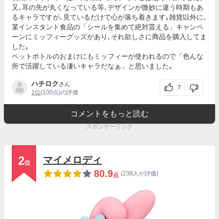
又､耳の先が丸くなっている等､デザインが微妙に違う時期もあ
るキャラですが､見ているだけで心が落ち着きます｡雑貨以外に､
某インスタント食品の「シールを集めて絶対貰える」キャンペ
ーンにミッフィーグッズがあり､それ欲しさに商品を購入してま
した｡
ペットボトルのおまけにもミッフィーが使われるので「色んな
所で活躍している凄いキャラだなぁ」と思いました｡
ハチロク
さん
7
1位
(100点)の評価
コメントをもっと読む
スポンサーリンク
2
マイメロディ
位
80.9
(238人が評価)
点