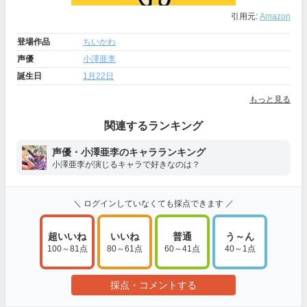
引用元:
Amazon
登場作品
ちいかわ
声優
小澤亜李
誕生日
1月22日
もっと見る
関連するランキング
声優・小澤亜李のキャラランキング
小澤亜李が演じるキャラで好きなのは？
＼ ログインしていなくても採点できます ／
超いいね
いいね
普通
う～ん
100～81点
80～61点
60～41点
40～1点
採点・コメントする