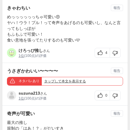
きゃわちい
報告
めっっっっっっちゃ可愛い😍
ヤハ！ウラ！プル！って奇声をあげるのも可愛いし、なんと言
ってもしっぽが
もふもふで可愛い！
食い意地を張ってたりするのも可愛い🩷
けろっぴ推し
さん
4
1位
(100点)の評価
うさぎかわいい〜〜〜〜
報告
ネタバレあり
タップ
して本文を表示する
suzuna213
さん
0
1位
(100点)の評価
奇声が可愛い
報告
最大の推し
規制の「はあ！？」がだいすき