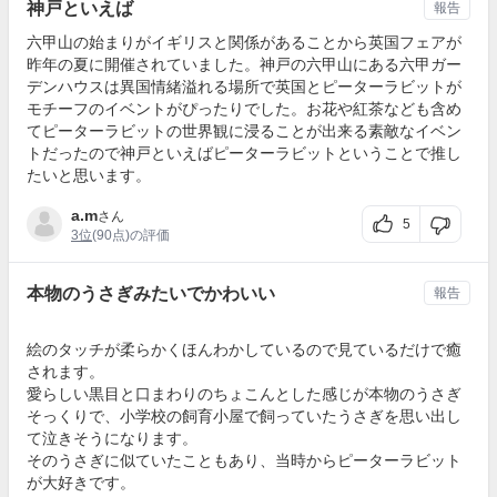
神戸といえば
報告
六甲山の始まりがイギリスと関係があることから英国フェアが
昨年の夏に開催されていました。神戸の六甲山にある六甲ガー
デンハウスは異国情緒溢れる場所で英国とピーターラビットが
モチーフのイベントがぴったりでした。お花や紅茶なども含め
てピーターラビットの世界観に浸ることが出来る素敵なイベン
トだったので神戸といえばピーターラビットということで推し
たいと思います。
a.m
さん
5
3位
(90点)の評価
本物のうさぎみたいでかわいい
報告
絵のタッチが柔らかくほんわかしているので見ているだけで癒
されます。
愛らしい黒目と口まわりのちょこんとした感じが本物のうさぎ
そっくりで、小学校の飼育小屋で飼っていたうさぎを思い出し
て泣きそうになります。
そのうさぎに似ていたこともあり、当時からピーターラビット
が大好きです。