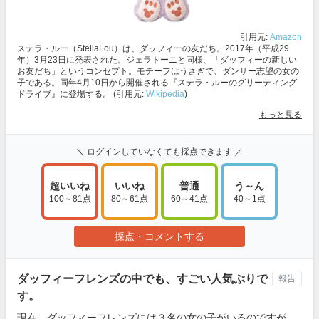
引用元:
Amazon
ステラ・ルー（StellaLou）は、ダッフィーの友だち。2017年（平成29
年）3月23日に発表された。ジェラトーニと同様、「ダッフィーの新しい
お友だち」というコンセプト。モチーフはうさぎで、ダンサー志望の女の
子である。同年4月10日から開催される『ステラ・ルーのグリーティング
ドライブ』に登場する。 (引用元:
Wikipedia
)
もっと見る
＼ ログインしていなくても採点できます ／
超いいね
いいね
普通
う～ん
100～81点
80～61点
60～41点
40～1点
採点・コメントする
ダッフィーフレンズの中でも、すごい人気ぶりで
報告
す。
現在、ダッフィーフレンズには３名の女の子がいるのですが、