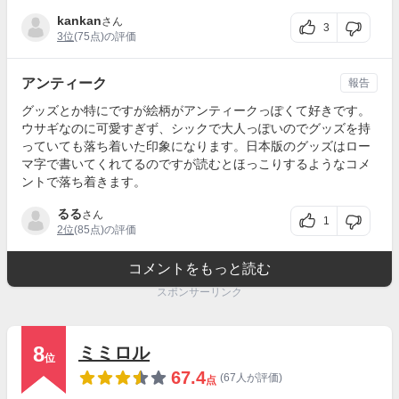
kankan
さん
3
3位
(75点)の評価
アンティーク
報告
グッズとか特にですが絵柄がアンティークっぽくて好きです。
ウサギなのに可愛すぎず、シックで大人っぽいのでグッズを持
っていても落ち着いた印象になります。日本版のグッズはロー
マ字で書いてくれてるのですが読むとほっこりするようなコメ
ントで落ち着きます。
るる
さん
1
2位
(85点)の評価
コメントをもっと読む
スポンサーリンク
8
ミミロル
位
67.4
(67人が評価)
点