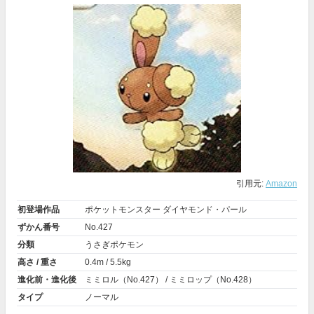
引用元:
Amazon
初登場作品
ポケットモンスター ダイヤモンド・パール
ずかん番号
No.427
分類
うさぎポケモン
高さ / 重さ
0.4m / 5.5kg
進化前・進化後
ミミロル（No.427） / ミミロップ（No.428）
タイプ
ノーマル