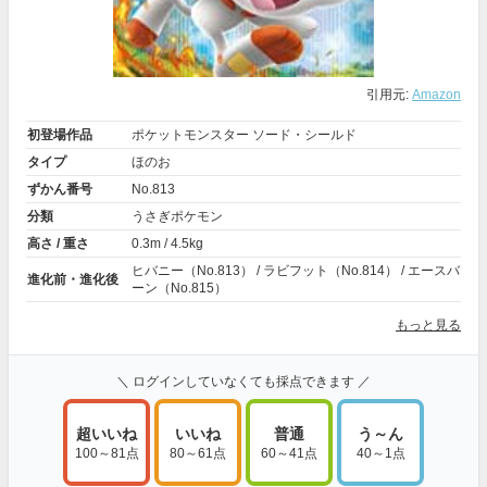
引用元:
Amazon
初登場作品
ポケットモンスター ソード・シールド
タイプ
ほのお
ずかん番号
No.813
分類
うさぎポケモン
高さ / 重さ
0.3m / 4.5kg
ヒバニー（No.813） / ラビフット（No.814） / エースバ
進化前・進化後
ーン（No.815）
もっと見る
＼ ログインしていなくても採点できます ／
超いいね
いいね
普通
う～ん
100～81点
80～61点
60～41点
40～1点