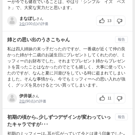
ーが今でも健在でいることは、やはり「シンプル イズ ベス
ト」で、大変な実力だと思います。
まなぼし
さん
13
1位
(100点)の評価
姉との思い出のうさこちゃん
報告
私は四人姉妹の末っ子だったのですが、一番歳が近くて仲の良
かった姉が十二歳のお誕生日にプレゼントしてくれたのが、ミ
ッフィーのお財布でした。それまでプレゼント姉からプレゼン
トを貰ったことはなかったのでとても嬉しく、大事に使ってい
たのですが、なんと夏に川遊びをしている時に盗まれてしまい
ました。そんな事情から、今でもミッフィーへの思い入れが強
く、グッズを見かけるとつい買ってしまいます。
伊井坂
さん
11
2位
(90点)の評価
初期の頃から､少しずつデザインが変わっていっ
報告
たキャラですが･･･
初期のミッフィーは､耳が広がっていて今とは違う印象でした｡