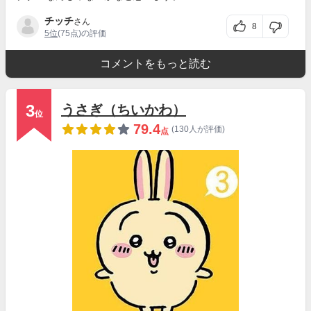
チッチ
さん
8
5位
(75点)の評価
コメントをもっと読む
3
うさぎ（ちいかわ）
位
79.4
(130人が評価)
点