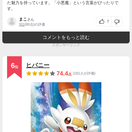
た魅力を持っています。「小悪魔」という言葉がぴったりで
す。
まこ
さん
7
3位
(90点)の評価
コメントをもっと読む
スポンサーリンク
6
ヒバニー
位
74.4
(181人が評価)
点