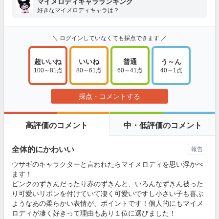
マイメロディキャラランキング
好きなマイメロディキャラは？
＼ ログインしていなくても採点できます ／
超いいね
いいね
普通
う～ん
100～81点
80～61点
60～41点
40～1点
採点・コメントする
高評価のコメント
中・低評価のコメント
全体的にかわいい
報告
ウサギのキャラクターと言われたらマイメロディを思い浮かべ
ます！
ピンクのずきんだったり赤のずきんと、いろんなずきん被った
り可愛いリボンを付けていて凄く可愛いですし小さい子も喜ぶ
ようなあの柔らかい表情が、ポイントです！個人的にもマイメ
ロディが凄く好きって理由もあり１位に選びました！