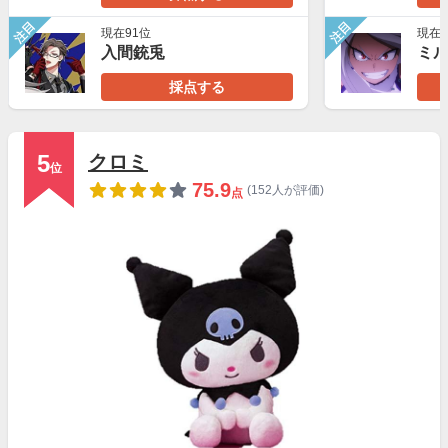
注目
注目
現在91位
現在4
入間銃兎
ミ
採点する
5
クロミ
位
75.9
(152人が評価)
点