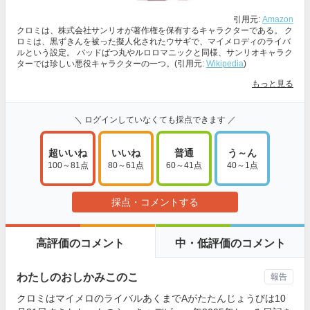
引用元:
Amazon
クロミは、株式会社サンリオが著作権を保有するキャラクターである。 ク
ロミは、黒ずきんを被った擬人化されたウサギで、マイメロディのライバ
ルという設定。 バッドばつ丸やルロロマニックと同様、サンリオキャラク
ターでは珍しい悪役キャラクターの一つ。(引用元:
Wikipedia
)
もっと見る
＼ ログインしていなくても採点できます ／
超いいね
いいね
普通
う～ん
100～81点
80～61点
60～41点
40～1点
採点・コメントする
高評価のコメント
中・低評価のコメント
わたしのおしかみこのこ
報告
クロミはマイメロのライバルあくまでAがたたんじょうびは10