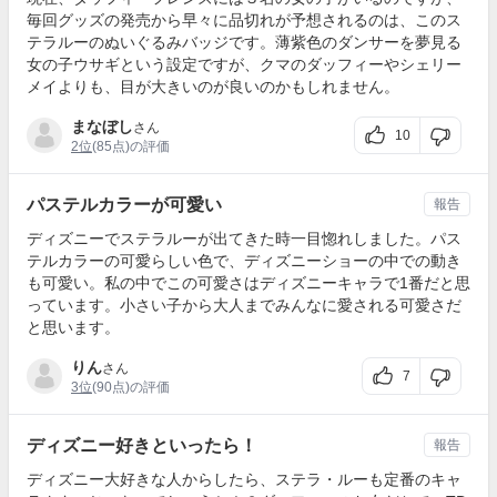
毎回グッズの発売から早々に品切れが予想されるのは、このス
テラルーのぬいぐるみバッジです。薄紫色のダンサーを夢見る
女の子ウサギという設定ですが、クマのダッフィーやシェリー
メイよりも、目が大きいのが良いのかもしれません。
まなぼし
さん
10
2位
(85点)の評価
パステルカラーが可愛い
報告
ディズニーでステラルーが出てきた時一目惚れしました。パス
テルカラーの可愛らしい色で、ディズニーショーの中での動き
も可愛い。私の中でこの可愛さはディズニーキャラで1番だと思
っています。小さい子から大人までみんなに愛される可愛さだ
と思います。
りん
さん
7
3位
(90点)の評価
ディズニー好きといったら！
報告
ディズニー大好きな人からしたら、ステラ・ルーも定番のキャ