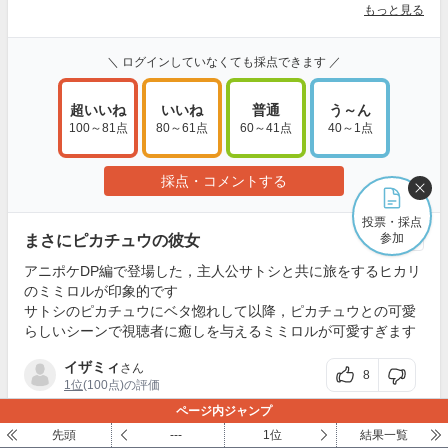
もっと見る
＼ ログインしていなくても採点できます ／
超いいね
いいね
普通
う～ん
100～81点
80～61点
60～41点
40～1点
採点・コメントする
投票・採点
参加
まさにピカチュウの彼女
報告
アニポケDP編で登場した，主人公サトシと共に旅をするヒカリ
のミミロルが印象的です
サトシのピカチュウにベタ惚れして以降，ピカチュウとの可愛
らしいシーンで視聴者に癒しを与えるミミロルが可愛すぎます
イザミィ
さん
8
1位
(100点)の評価
ページ内ジャンプ
先頭
---
1位
結果一覧
尊い
報告