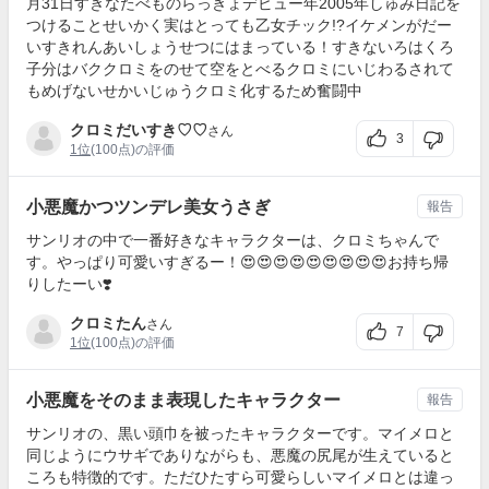
月31日すきなたべものらっきょデビュー年2005年しゅみ日記を
つけることせいかく実はとっても乙女チック!?イケメンがだー
いすきれんあいしょうせつにはまっている！すきないろはくろ
子分はバククロミをのせて空をとべるクロミにいじわるされて
もめげないせかいじゅうクロミ化するため奮闘中
クロミだいすき♡♡
さん
3
1位
(100点)の評価
小悪魔かつツンデレ美女うさぎ
報告
サンリオの中で一番好きなキャラクターは、クロミちゃんで
す。やっぱり可愛いすぎるー！😍😍😍😍😍😍😍😍😍お持ち帰
りしたーい❣️
クロミたん
さん
7
1位
(100点)の評価
小悪魔をそのまま表現したキャラクター
報告
サンリオの、黒い頭巾を被ったキャラクターです。マイメロと
同じようにウサギでありながらも、悪魔の尻尾が生えていると
ころも特徴的です。ただひたすら可愛らしいマイメロとは違っ