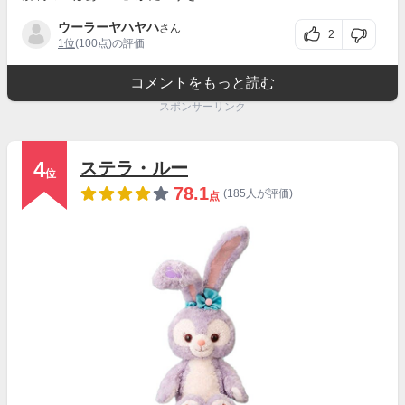
ウーラーヤハヤハ
さん
2
1位
(100点)の評価
コメントをもっと読む
スポンサーリンク
4
ステラ・ルー
位
78.1
(185人が評価)
点