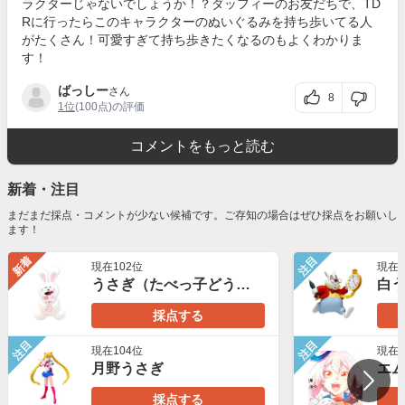
ラクターじゃないでしょうか！？ダッフィーのお友だちで、TD
Rに行ったらこのキャラクターのぬいぐるみを持ち歩いてる人
がたくさん！可愛すぎて持ち歩きたくなるのもよくわかりま
す！
ばっしー
さん
8
1位
(100点)の評価
コメントをもっと読む
新着・注目
まだまだ採点・コメントが少ない候補です。ご存知の場合はぜひ採点をお願いし
ます！
新着
注目
現在102位
現在8
うさぎ（たべっ子どうぶつ）
白
採点する
注目
注目
現在104位
現在3
月野うさぎ
採点する