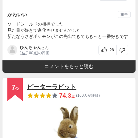
かわいい
報告
ソードシールドの相棒でした
見た目が好きで進化させませんでした
新たなうさぎポケモンがこの先出てきてもきっと一番好きです
ひんちゃん
さん
28
1位
(100点)の評価
コメントをもっと読む
7
ピーターラビット
位
74.3
(160人が評価)
点