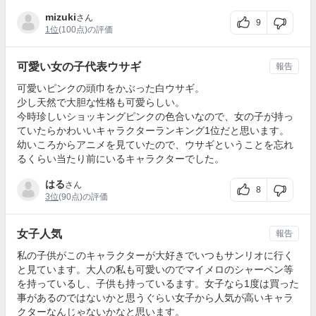
mizuki
さん
9
1位
(100点)の評価
可愛い女の子代表ウサギ
報告
可愛いピンクの頭巾をかぶった白ウサギ。
少し天然で大胆な性格も可愛らしい。
今時珍しいショッキングピンクの色合いなので、女の子が持っ
ていたらかわいいキャラクターランキング1位だと思います。
幼いころからアニメを見ていたので、ウサギということを忘れ
るくらい当たり前にいるキャラクターでした。
はる
さん
8
3位
(90点)の評価
女子人気
報告
私の子供がこのキャラクターが大好きでいつもサンリオに行く
と見ています。大人の私も可愛いのでマイメロのシャーペン等
を持っているし、子供も持っているます。女子なら1度は買った
事があるのではないかと思うぐらい女子から人気が高いキャラ
クターなんじゃないかなと思います。