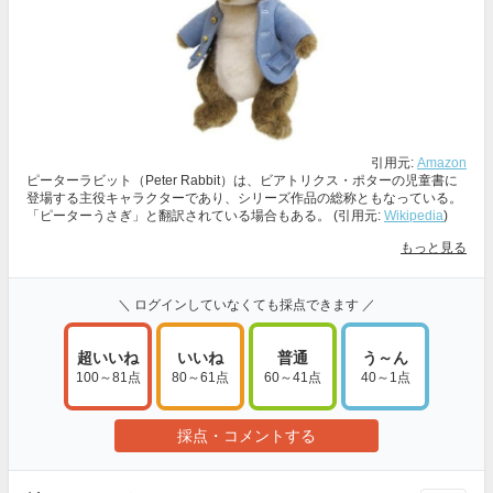
引用元:
Amazon
ピーターラビット（Peter Rabbit）は、ビアトリクス・ポターの児童書に
登場する主役キャラクターであり、シリーズ作品の総称ともなっている。
「ピーターうさぎ」と翻訳されている場合もある。 (引用元:
Wikipedia
)
もっと見る
＼ ログインしていなくても採点できます ／
超いいね
いいね
普通
う～ん
100～81点
80～61点
60～41点
40～1点
採点・コメントする