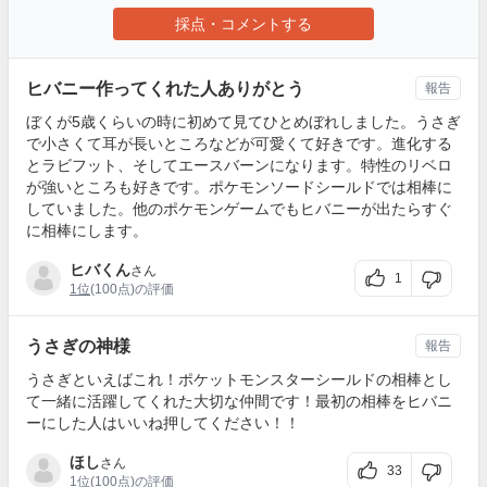
採点・コメントする
ヒバニー作ってくれた人ありがとう
報告
ぼくが5歳くらいの時に初めて見てひとめぼれしました。うさぎ
で小さくて耳が長いところなどが可愛くて好きです。進化する
とラビフット、そしてエースバーンになります。特性のリベロ
が強いところも好きです。ポケモンソードシールドでは相棒に
していました。他のポケモンゲームでもヒバニーが出たらすぐ
に相棒にします。
ヒバくん
さん
1
1位
(100点)の評価
うさぎの神様
報告
うさぎといえばこれ！ポケットモンスターシールドの相棒とし
て一緒に活躍してくれた大切な仲間です！最初の相棒をヒバニ
ーにした人はいいね押してください！！
ほし
さん
33
1位
(100点)の評価