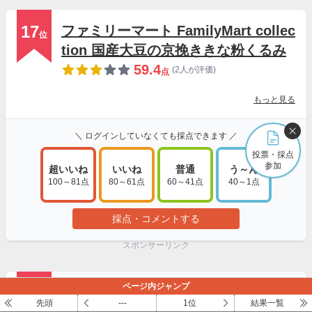
17
ファミリーマート FamilyMart collec
位
tion 国産大豆の京挽ききな粉くるみ
59.4
(2人が評価)
点
もっと見る
＼ ログインしていなくても採点できます ／
投票・採点
参加
超いいね
いいね
普通
う～ん
100～81点
80～61点
60～41点
40～1点
採点・コメントする
スポンサーリンク
ページ内ジャンプ
18
ファミリーマート FamilyMart collec
位
先頭
---
1位
結果一覧
tion ひとくちラスク ミルク味