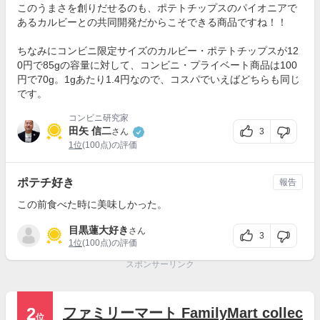
このうまさを創りだせるのも、ポテトチップスのパイオニアで
あるカルビーとの共同開発だからこそできる商品ですね！！
ちなみにコンビニ限定サイズのカルビー・ポテトチップスが12
0円で85gの容量に対して、コンビニ・プライベート商品は100
円で70g。1gあたり1.4円なので、コスパでいえばどちらも同じ
です。
コンビニ研究家
田矢 信二
3
さん
1位
(100点)の評価
ポテチ好き
報告
この前食べた時に美味しかった。
目黒蓮大好き
さん
3
1位
(100点)の評価
スポンサーリンク
2
ファミリーマート FamilyMart collec
位