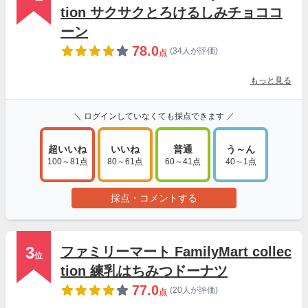
tion サクサクとろけるしみチョココ
ーン
78.0
(34人が評価)
点
もっと見る
＼ ログインしていなくても採点できます ／
超いいね
いいね
普通
う～ん
100～81点
80～61点
60～41点
40～1点
採点・コメントする
3
ファミリーマート FamilyMart collec
位
tion 練乳はちみつドーナツ
77.0
(20人が評価)
点