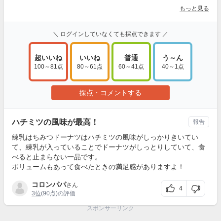
もっと見る
＼ ログインしていなくても採点できます ／
超いいね
いいね
普通
う～ん
100～81点
80～61点
60～41点
40～1点
採点・コメントする
ハチミツの風味が最高！
報告
練乳はちみつドーナツはハチミツの風味がしっかりきいてい
て、練乳が入っていることでドーナツがしっとりしていて、食
べると止まらない一品です。
ボリュームもあって食べたときの満足感がありますよ！
コロンパパ
さん
4
3位
(90点)の評価
スポンサーリンク