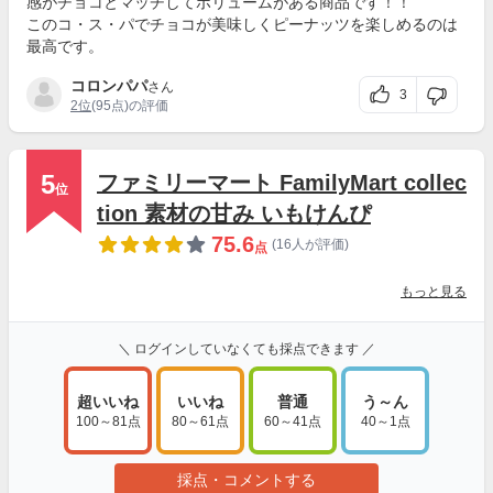
感がチョコとマッチしてボリュームがある商品です！！
このコ・ス・パでチョコが美味しくピーナッツを楽しめるのは
最高です。
コロンパパ
さん
3
2位
(95点)の評価
5
ファミリーマート FamilyMart collec
位
tion 素材の甘み いもけんぴ
75.6
(16人が評価)
点
もっと見る
＼ ログインしていなくても採点できます ／
超いいね
いいね
普通
う～ん
100～81点
80～61点
60～41点
40～1点
採点・コメントする