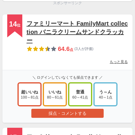
スポンサーリンク
14
ファミリーマート FamilyMart collec
位
tion バニラクリームサンドクラッカ
ー
64.6
(3人が評価)
点
もっと見る
＼ ログインしていなくても採点できます ／
超いいね
いいね
普通
う～ん
100～81点
80～61点
60～41点
40～1点
採点・コメントする