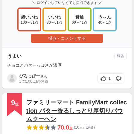
＼ ログインしていなくても採点できます ／
超いいね
いいね
普通
う～ん
100～81点
80～61点
60～41点
40～1点
採点・コメントする
うまい
報告
チョコとバターっぽさが濃厚
ぴろっぴー
さん
1
1位
(100点)の評価
9
ファミリーマート FamilyMart collec
位
tion バター香るしっとり厚切りバウ
ムクーヘン
70.0
(16人が評価)
点