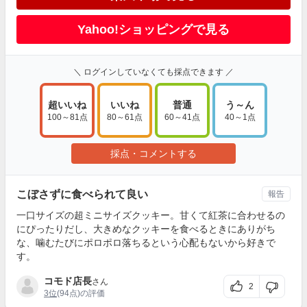
Yahoo!ショッピングで見る
＼ ログインしていなくても採点できます ／
超いいね
いいね
普通
う～ん
100～81点
80～61点
60～41点
40～1点
採点・コメントする
こぼさずに食べられて良い
報告
一口サイズの超ミニサイズクッキー。甘くて紅茶に合わせるの
にぴったりだし、大きめなクッキーを食べるときにありがち
な、噛むたびにポロポロ落ちるという心配もないから好きで
す。
コモド店長
さん
2
3位
(94点)の評価