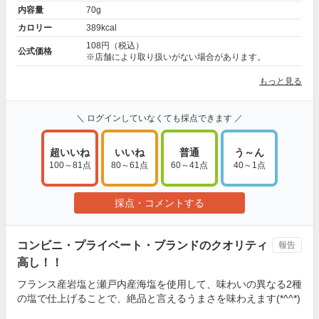
内容量
70g
カロリー
389kcal
108円（税込）
公式価格
※店舗により取り扱いがない場合があります。
もっと見る
＼ ログインしていなくても採点できます ／
超いいね
いいね
普通
う～ん
100～81点
80～61点
60～41点
40～1点
採点・コメントする
コンビニ・プライベート・ブランドのクオリティ
報告
高し！！
フランス産岩塩と瀬戸内産海塩を使用して、味わいの異なる2種
の塩で仕上げることで、絶品と言えるうまさを味わえます(*^^*)