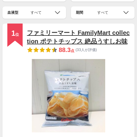
血液型
すべて
期間
すべて
1
ファミリーマート FamilyMart collec
位
tion ポテトチップス 絶品うすしお味
88.3
(33人が評価)
点