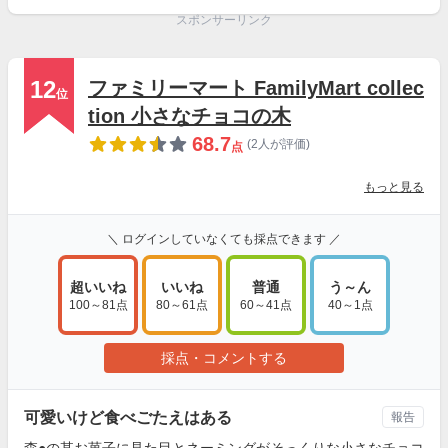
スポンサーリンク
12
ファミリーマート FamilyMart collec
位
tion 小さなチョコの木
68.7
(2人が評価)
点
もっと見る
＼ ログインしていなくても採点できます ／
超いいね
いいね
普通
う～ん
100～81点
80～61点
60～41点
40～1点
採点・コメントする
可愛いけど食べごたえはある
報告
森●の某お菓子に見た目とネーミングがそっくりな小さなチョコ