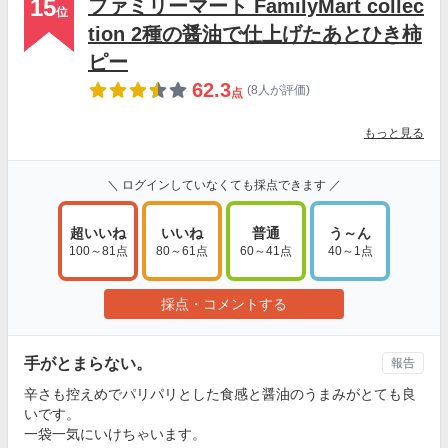
15
ファミリーマート FamilyMart collec
位
tion 2種の醤油で仕上げたあとひき柿
ピー
62.3
(8人が評価)
点
もっと見る
＼ ログインしていなくても採点できます ／
超いいね
いいね
普通
う～ん
100～81点
80～61点
60～41点
40～1点
採点・コメントする
手がとまらない。
報告
辛さも控えめでパリパリとした食感と醤油のうまみがとても良
いです。
一袋一気にいけちゃいます。