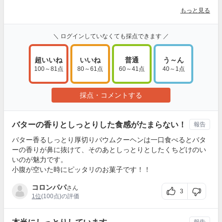
もっと見る
＼ ログインしていなくても採点できます ／
超いいね
いいね
普通
う～ん
100～81点
80～61点
60～41点
40～1点
採点・コメントする
バターの香りとしっとりした食感がたまらない！
報告
バター香るしっとり厚切りバウムクーヘンは一口食べるとバタ
ーの香りが鼻に抜けて、そのあとしっとりとしたくちどけのい
いのが魅力です。
小腹が空いた時にピッタリのお菓子です！！
コロンパパ
さん
3
1位
(100点)の評価
報告