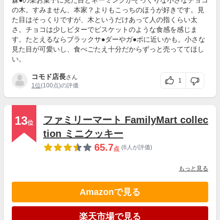
の木。すみません、本家？よりもこっちのほうが好きです。見
た目はそっくりですが、木というだけあって人の指くらい太
さ。チョコは少しビターでビスケットのような食感を感じま
す。たとえるならブラックサ●ダーやガ●ボに近いかも。小さな
見た目が可愛いし、食べごたえ十分だからずっと売っててほし
い。
コモド店長
さん
1
1位
(100点)の評価
13
ファミリーマート FamilyMart collec
位
tion ミニクッキー
65.7
(6人が評価)
点
もっと見る
Amazonで見る
楽天市場で見る