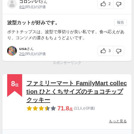
コロンパパ
さん
2
4位
(85点)の評価
波型カットが好みです。
報告
ポテトチップスは、波型で厚切りが良い私です。食べ応えがあ
り、コンソメの濃さもちょうどよいです。
usa
さん
3
2位
(95点)の評価
スポンサーリンク
8
ファミリーマート FamilyMart collec
位
tion ひとくちサイズのチョコチップ
クッキー
71.8
(11人が評価)
点
もっと見る