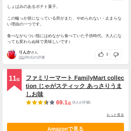
しょぱみのあるポテト菓子。
この輪っか状になっている所がまた、やめられない・止まらな
い理由の一つです。
食べながらつい指にはめながら食べていた子供時代。大人にな
っても変わらぬ味で美味しいです♪
りんか
さん
3
3位
(90点)の評価
11
ファミリーマート FamilyMart collec
位
tion じゃがスティック あっさりうま
しお味
69.1
(9人が評価)
点
もっと見る
Amazonで見る