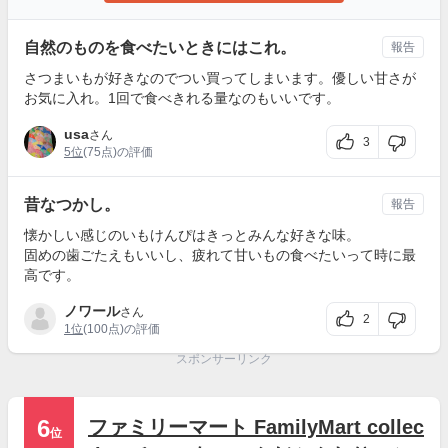
自然のものを食べたいときにはこれ。
報告
さつまいもが好きなのでつい買ってしまいます。優しい甘さが
お気に入れ。1回で食べきれる量なのもいいです。
usa
さん
3
5位
(75点)の評価
昔なつかし。
報告
懐かしい感じのいもけんぴはきっとみんな好きな味。
固めの歯ごたえもいいし、疲れて甘いもの食べたいって時に最
高です。
ノワール
さん
2
1位
(100点)の評価
スポンサーリンク
6
ファミリーマート FamilyMart collec
位