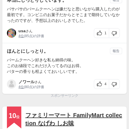
本当にしっとりしています。
パサパサのバームクーヘンは嫌だなと思いながら購入したのが
最初です。コンビニのお菓子だからとそこまで期待していなか
ったのですが、予想以上のおいしさでした。
usa
さん
1
4位
(85点)の評価
ほんとにしっとり。
報告
バームクーヘン好きな私も納得の味。
このお値段でこれだけ入ってるのはお得。
バターの香りも程よくておいしいです。
ノワール
さん
4
4位
(80点)の評価
スポンサーリンク
10
ファミリーマート FamilyMart collec
位
tion なげわ しお味