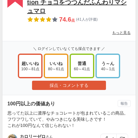
tion チョコをつつんだふんわりマシ
ュマロ
74.6
(41人が評価)
点
もっと見る
＼ ログインしていなくても採点できます ／
超いいね
いいね
普通
う～ん
100～81点
80～61点
60～41点
40～1点
採点・コメントする
100円以上の価値あり
報告
思ってた以上に濃厚なチョコレートが包まれているこの商品。
フワフワしていて、やみつきになる美味しさです！
これが100円なんて信じられない！
カロリーゼロ
さん