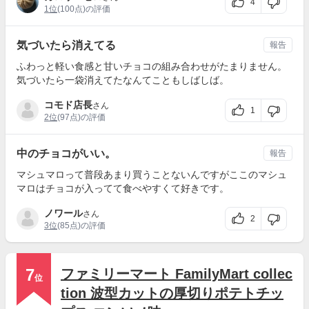
4
1位
(100点)の評価
気づいたら消えてる
報告
ふわっと軽い食感と甘いチョコの組み合わせがたまりません。
気づいたら一袋消えてたなんてこともしばしば。
コモド店長
さん
1
2位
(97点)の評価
中のチョコがいい。
報告
マシュマロって普段あまり買うことないんですがここのマシュ
マロはチョコが入ってて食べやすくて好きです。
ノワール
さん
2
3位
(85点)の評価
7
ファミリーマート FamilyMart collec
位
tion 波型カットの厚切りポテトチッ