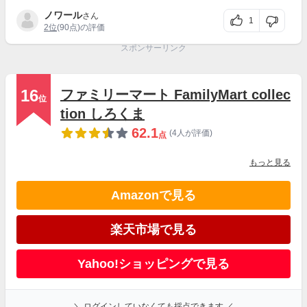
ノワール
さん
1
2位
(90点)の評価
スポンサーリンク
16
ファミリーマート FamilyMart collec
位
tion しろくま
62.1
(4人が評価)
点
もっと見る
Amazonで見る
楽天市場で見る
Yahoo!ショッピングで見る
＼ ログインしていなくても採点できます ／