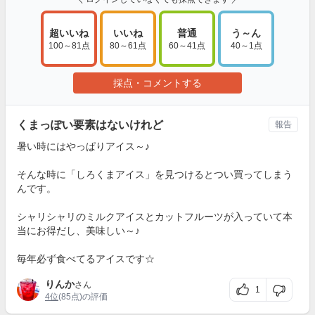
超いいね
いいね
普通
う～ん
100～81点
80～61点
60～41点
40～1点
採点・コメントする
くまっぽい要素はないけれど
報告
暑い時にはやっぱりアイス～♪
そんな時に「しろくまアイス」を見つけるとつい買ってしまう
んです。
シャリシャリのミルクアイスとカットフルーツが入っていて本
当にお得だし、美味しい～♪
毎年必ず食べてるアイスです☆
りんか
さん
1
4位
(85点)の評価