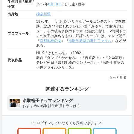
生年月日 / 星座 /
1957年
8月18日
/ しし座 / 酉年
干支
出身地
神奈川県
1976年、「カネボウ･サラダガールコンテスト」で準優
勝。翌1977年にTBSテレビ小説『おゆき』で主演デビ
ュー。その後も多数のドラマ･映画に出演し、2時間ドラ
プロフィール
マの女王の異名をもつ。好評シリーズには、テレビ朝日
『
京都地検の女
』『
法医学教室の事件ファイル
』などが
ある。
NHK『けものみち』（1982）
舞台『タンゴのかわせみ』･『吉原炎上』･『女系家族』
代表作品
テレビ朝日『京都地検の女シリーズ』･『法医学教室の
事件ファイルシリーズ』
もっと見る
関連するランキング
名取裕子ドラマランキング
おすすめの名取裕子出演ドラマは？
＼ ログインしていなくても採点できます ／