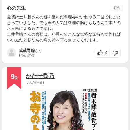
心の先生
報告
最初は土井勝さんの跡を継いだ料理界のいわゆる二世でしょと
思っていました。でも今の人気は料理の腕はもちろんご本人の
お人柄によるものですね。
土井善晴さんの言葉は、料理ってこんな気軽な気持ちで作れば
いいんだと私たちの肩の荷を下ろさせてくれます。
武蔵野線
さん
0
1位
の評価
9
かたせ梨乃
位
(5人が評価)