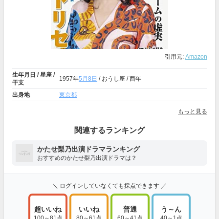
引用元:
Amazon
生年月日 / 星座 /
1957年
5月8日
/ おうし座 / 酉年
干支
出身地
東京都
もっと見る
関連するランキング
かたせ梨乃出演ドラマランキング
おすすめのかたせ梨乃出演ドラマは？
＼ ログインしていなくても採点できます ／
超いいね
いいね
普通
う～ん
100～81点
80～61点
60～41点
40～1点