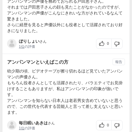
アンパンマンの声優を務めておられる戸田恵子さん。
それまでは戸田恵子さんの顔も見たことがなかったのですが、
アンパンマンの声優がこんなにきれいな方がされているなんて
驚きました。
さらに経歴を見ると声優以外にも役者として活躍されており好
きになりました。
ぼりしょい
さん
0
1位
の評価
アンパンマンといえばこの方
報告
幼少期の頃、ビデオテープが擦り切れるほど見ていたアンパン
マンの声優さん。
もちろん役者さんとしても活躍されたり、バラエティでお見掛
けすることもありますが、私はアンパンマンの印象が強いで
す。
アンパンマンを知らない日本人は老若男女含めていないと思う
ので、この世代を代表する芸能人と言って差し支えないと思い
ます。
毎日眠いあきは
さん
0
1位
の評価