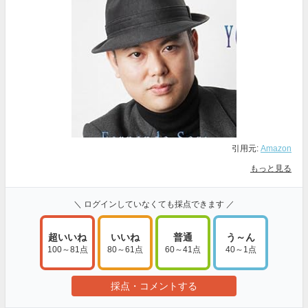
引用元:
Amazon
もっと見る
＼ ログインしていなくても採点できます ／
超いいね
いいね
普通
う～ん
100～81点
80～61点
60～41点
40～1点
採点・コメントする