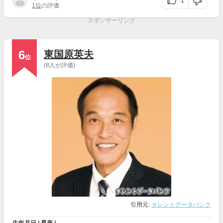
1
1位
の評価
スポンサーリンク
6
東国原英夫
位
(8人が評価)
引用元:
タレントデータバンク