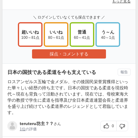
もっと見る
＼ ログインしていなくても採点できます ／
超いいね
いいね
普通
う～ん
100～81点
80～61点
60～41点
40～1点
採点・コメントする
日本の国技である柔道を今も支えている
報告
ロスアンゼルス五輪で金メダル、その後国民栄誉賞獲得といっ
た華々しい経歴の持ち主です。日本の国技である柔道を現役時
代～現在も背負って活動されています。現在では、母校東海大
学の教授で学生に柔道を指導及び全日本柔道連盟会長と柔道界
を盛り上げ続けている柔道界のレジェンドとして君臨していま
す。
teruteru坊主？？
さん
0
1位
の評価