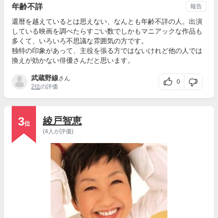
年齢不詳
報告
還暦を越えているとは思えない、なんとも年齢不詳の人。出演
している映画を調べたらすごい数でしかもマニアックな作品も
多くて、いろいろ不思議な雰囲気の方です。
独特の印象があって、主役を張る方ではないけれど他の人では
換えが効かない俳優さんだと思います。
武蔵野線
さん
0
2位
の評価
3
綾戸智恵
位
(4人が評価)