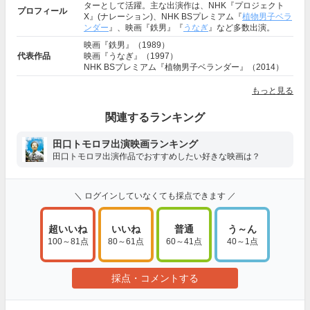
ターとして活躍。主な出演作は、NHK『プロジェクト
プロフィール
X』(ナレーション)、NHK BSプレミアム『
植物男子ベラ
ンダー
』、映画『鉄男』『
うなぎ
』など多数出演。
映画『鉄男』（1989）
代表作品
映画『うなぎ』（1997）
NHK BSプレミアム『植物男子ベランダー』（2014）
もっと見る
関連するランキング
田口トモロヲ出演映画ランキング
田口トモロヲ出演作品でおすすめしたい好きな映画は？
＼ ログインしていなくても採点できます ／
超いいね
いいね
普通
う～ん
100～81点
80～61点
60～41点
40～1点
採点・コメントする