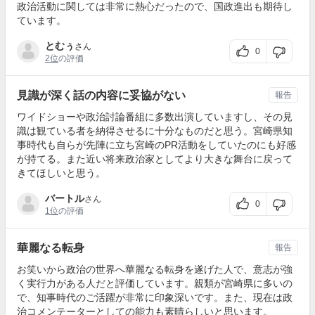
政治活動に関しては非常に熱心だったので、国政進出も期待し
ています。
とむぅ
さん
0
2位
の評価
見識が深く話の内容に妥協がない
報告
ワイドショーや政治討論番組に多数出演していますし、その見
識は観ている者を納得させるに十分なものだと思う。宮崎県知
事時代も自らが先陣に立ち宮崎のPR活動をしていたのにも好感
が持てる。また近い将来政治家としてより大きな舞台に戻って
きてほしいと思う。
バートル
さん
0
1位
の評価
華麗なる転身
報告
お笑いから政治の世界へ華麗なる転身を遂げた人で、意志が強
く実行力がある人だと評価しています。親類が宮崎県に多いの
で、知事時代のご活躍が非常に印象深いです。また、現在は政
治コメンテーターとしての能力も素晴らしいと思います。