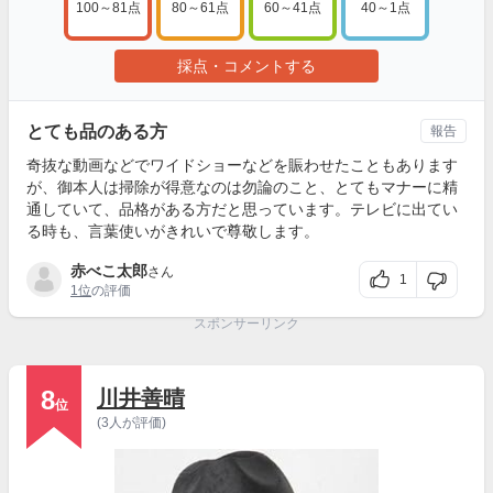
100～81点
80～61点
60～41点
40～1点
採点・コメントする
とても品のある方
報告
奇抜な動画などでワイドショーなどを賑わせたこともあります
が、御本人は掃除が得意なのは勿論のこと、とてもマナーに精
通していて、品格がある方だと思っています。テレビに出てい
る時も、言葉使いがきれいで尊敬します。
赤べこ太郎
さん
1
1位
の評価
スポンサーリンク
8
川井善晴
位
(3人が評価)