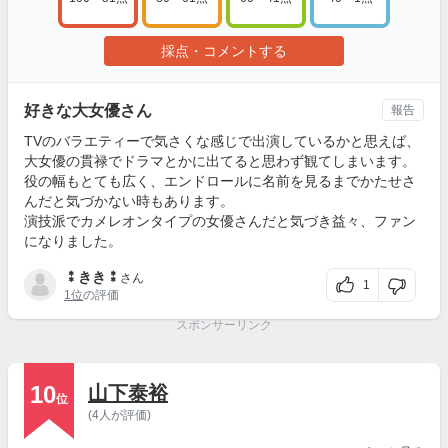
採点・コメントする
好きな大女優さん
報告
TVのバラエティーで気さくな感じで出演しているかと思えば、
大女優の貫禄でドラマとかに出てると思わず観てしまいます。
役の幅もとても広く、エンドロールに名前を見るまでかたせさ
んだと気づかない時もあります。
演技派でカメレオンタイプの女優さんだと気づき益々、ファン
になりました。
⁑きき⁑
さん
1
1位
の評価
スポンサーリンク
10
山下泰裕
位
(4人が評価)