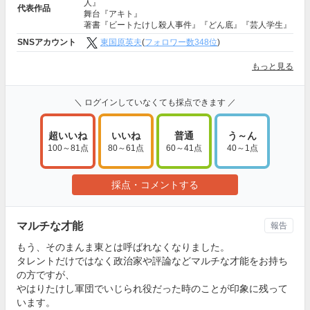
人』
代表作品
舞台『アキト』
著書『ビートたけし殺人事件』『どん底』『芸人学生』
SNSアカウント
東国原英夫
(
フォロワー数348位
)
もっと見る
＼ ログインしていなくても採点できます ／
超いいね
いいね
普通
う～ん
100～81点
80～61点
60～41点
40～1点
採点・コメントする
マルチな才能
報告
もう、そのまんま東とは呼ばれなくなりました。
タレントだけではなく政治家や評論などマルチな才能をお持ち
の方ですが、
やはりたけし軍団でいじられ役だった時のことが印象に残って
います。