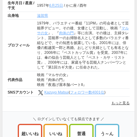
生年月日 / 星座 /
1957年
6月25日
/ かに座 / 酉年
干支
出身地
滋賀県
1979年、バラエティー番組『11PM』の司会者として芸
能界デビュー。その後、女優として活動し、映画『
マル
サの女
』、『
肉体の門
』等に出演。その後は、主婦タレ
ント、芸能界一のお掃除名人として多数のバラエティ番
組などで、その知恵を披露している。2001年には、俳
プロフィール
優の船越英一郎と再婚。おしどり夫婦としても有名とな
り、2006年に『ベストカップル賞』を受賞。2007年に
は、傘の似合う芸能人として『ベスト・カサ・リスト
賞』、2008年には、家庭を守る芸能人ナンバーワンと
して『第1回カギ大使』に任命された。
映画『マルサの女』
代表作品
映画『肉体の門』
映画『夜逃げ屋本舗パートII』
SNSアカウント
Kazuyo Matsui
(
フォロワー数4001位
)
もっと見る
＼ ログインしていなくても採点できます ／
超いいね
いいね
普通
う～ん