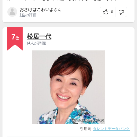
おさけはこわいよ
さん
0
1位
の評価
7
松居一代
位
(4人が評価)
引用元:
タレントデータバンク