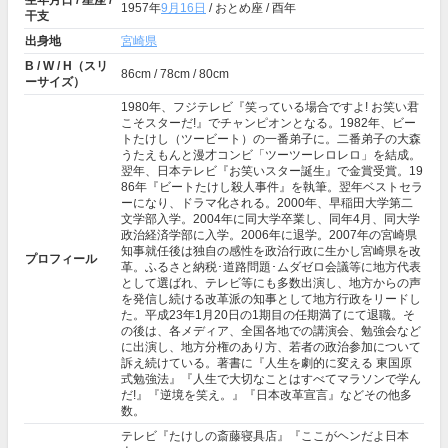
生年月日 / 星座 /
1957年
9月16日
/ おとめ座 / 酉年
干支
出身地
宮崎県
B / W / H（スリ
86cm / 78cm / 80cm
ーサイズ）
1980年、フジテレビ『笑っている場合ですよ! お笑い君
こそスターだ!』でチャンピオンとなる。1982年、ビー
トたけし（ツービート）の一番弟子に。二番弟子の大森
うたえもんと漫才コンビ「ツーツーレロレロ」を結成。
翌年、日本テレビ『お笑いスター誕生』で金賞受賞。19
86年『ビートたけし殺人事件』を執筆。翌年ベストセラ
ーになり、ドラマ化される。2000年、早稲田大学第二
文学部入学。2004年に同大学卒業し、同年4月、同大学
政治経済学部に入学。2006年に退学。2007年の宮崎県
知事就任後は独自の感性を政治行政に生かし宮崎県を改
プロフィール
革。ふるさと納税･道路問題･ムダゼロ会議等に地方代表
として選ばれ、テレビ等にも多数出演し、地方からの声
を発信し続ける改革派の知事として地方行政をリードし
た。平成23年1月20日の1期目の任期満了にて退職。そ
の後は、各メディア、全国各地での講演会、勉強会など
に出演し、地方分権のあり方、若者の政治参加について
訴え続けている。著書に『人生を劇的に変える 東国原
式勉強法』『人生で大切なことはすべてマラソンで学ん
だ!』『逆境を笑え。』『日本改革宣言』などその他多
数。
テレビ『たけしの斎藤寝具店』『ここがヘンだよ日本