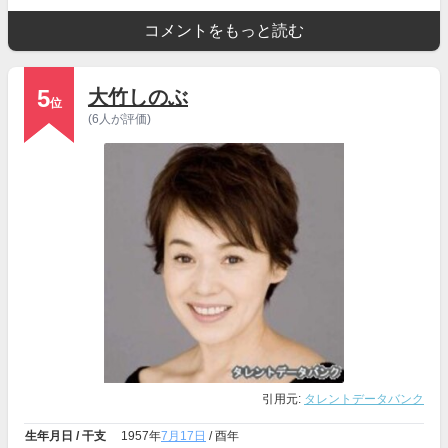
コメントをもっと読む
5
大竹しのぶ
位
(6人が評価)
引用元:
タレントデータバンク
生年月日 / 干支
1957年
7月17日
/ 酉年