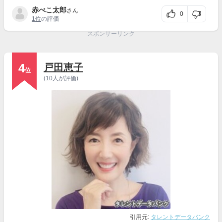
赤べこ太郎
さん
0
1位
の評価
スポンサーリンク
4
戸田恵子
位
(10人が評価)
引用元:
タレントデータバンク