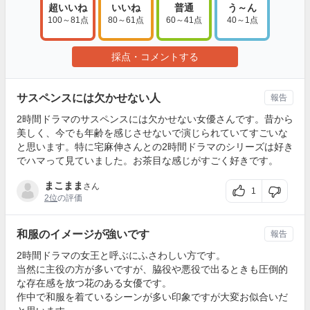
超いいね
いいね
普通
う～ん
100～81点
80～61点
60～41点
40～1点
採点・コメントする
サスペンスには欠かせない人
報告
2時間ドラマのサスペンスには欠かせない女優さんです。昔から
美しく、今でも年齢を感じさせないで演じられていてすごいな
と思います。特に宅麻伸さんとの2時間ドラマのシリーズは好き
でハマって見ていました。お茶目な感じがすごく好きです。
まこまま
さん
1
2位
の評価
和服のイメージが強いです
報告
2時間ドラマの女王と呼ぶにふさわしい方です。
当然に主役の方が多いですが、脇役や悪役で出るときも圧倒的
な存在感を放つ花のある女優です。
作中で和服を着ているシーンが多い印象ですが大変お似合いだ