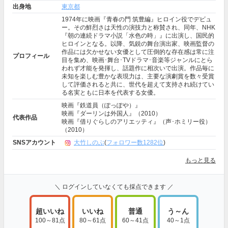
出身地
東京都
1974年に映画『青春の門 筑豊編』ヒロイン役でデビュ
ー。その鮮烈さは天性の演技力と称賛され、同年、NHK
『朝の連続ドラマ小説「水色の時」』に出演し、国民的
ヒロインとなる。以降、気鋭の舞台演出家、映画監督の
作品には欠かせない女優として圧倒的な存在感は常に注
プロフィール
目を集め、映画･舞台･TVドラマ･音楽等ジャンルにとら
われず才能を発揮し、話題作に相次いで出演。作品毎に
未知を楽しむ豊かな表現力は、主要な演劇賞を数々受賞
して評価されると共に、世代を超えて支持され続けてい
る名実ともに日本を代表する女優。
映画『鉄道員（ぽっぽや）』
映画『ダーリンは外国人』（2010）
代表作品
映画『借りぐらしのアリエッティ』（声･ホミリー役）
（2010）
SNSアカウント
大竹しのぶ
(
フォロワー数1282位
)
もっと見る
＼ ログインしていなくても採点できます ／
超いいね
いいね
普通
う～ん
100～81点
80～61点
60～41点
40～1点