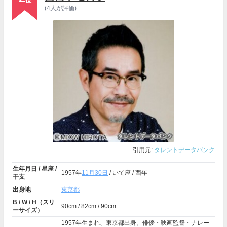
位
(4人が評価)
引用元:
タレントデータバンク
生年月日 / 星座 /
1957年
11月30日
/ いて座 / 酉年
干支
出身地
東京都
B / W / H（スリ
90cm / 82cm / 90cm
ーサイズ）
1957年生まれ、東京都出身。俳優・映画監督・ナレー