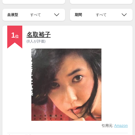
血液型
すべて
期間
すべて
1
名取裕子
位
(8人が評価)
引用元:
Amazon