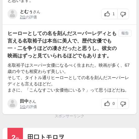
と思います。
とむぅ
さん
1
2位
の評価
ヒーローとしての名を刻んだスーパーレディとも
報告
言える名取裕子は本当に美人で、歴代女優でも
一・二を争うほどの凄さだったと思うし、彼女の
映画はずっと見ていられるほどでもあります。
名取裕子はスーパー女優になるべく生まれた。映画が多く、67
歳の今でも相変わらず美しい。
そして、タイトル通りヒーローとしての名を刻んだスーパーレ
ディとも言えるほどだ。
まさに、「こんなすごい女優他にいる？」って思うほどだね。
田中
さん
0
1位
の評価
スポンサーリンク
2
田口トモロヲ