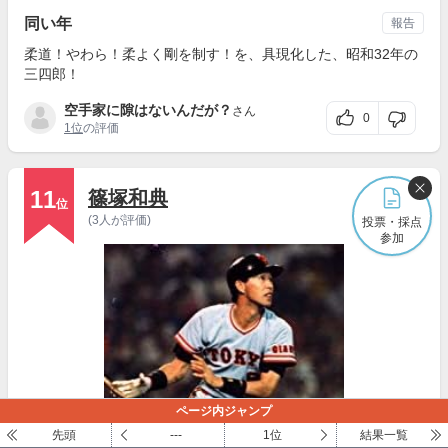
同い年
報告
柔道！やわら！柔よく剛を制す！を、具現化した、昭和32年の
三四郎！
空手家に隙はないんだが？
さん
0
1位
の評価
11
篠塚和典
位
(3人が評価)
投票・採点
参加
ページ内ジャンプ
先頭
---
1位
結果一覧