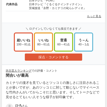
日本テレビ『PON!』
代表作品
日本テレビ『ぐるぐるナインティナイン』
茨城放送『永野・カミナリの叱らレディオ』
もっと見る
＼ ログインしていなくても採点できます ／
超いいね
いいね
普通
う～ん
100～81点
80～61点
60～41点
40～1点
採点・コメントする
坊主芸人ランキング
での評価・コメント
間合いが最高
カミナリの漫才を見ているとツッコミの激しさに注目されるこ
とが多いですが、あのツッコミに対して動じないでマイペース
な竹内さんがいてからこそだと思います。そしてトークなどで
見せるとてもいい人そうな様子が好印象です。
ひろ
さん