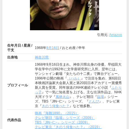
引用元:
Amazon
生年月日 / 星座 /
1968年
9月16日
/ おとめ座 / 申年
干支
出身地
神奈川県
1968年9月16日生まれ、神奈川県出身の俳優。早稲田大
学在学中の1992年に文学座研究所に入所。翌年には、
サンシャイン劇場『女たちの十二夜』で舞台デビュー。
1996年公開の映画『
（ハル）
』で注目を集め、第6回日
本映画評論家大会新人賞と第20回日本アカデミー賞優秀
プロフィール
新人賞を受賞。同年放送のNHK連続テレビ小説『
ふたり
っ子
』で一気に知名度を上げる。主な出演作品は、NHK
大河ドラマ『
風林火山
』、テレビ朝日『
臨場
』シリー
ズ、TBS『JIN−仁−』シリーズ、『
とんび
』、テレビ東
京『
きのう何食べた？
』など他多数。
映画『海難1890』（2015）
テレビ朝日『臨場』シリーズ（2009）
代表作品
TBS『JIN−仁−』シリーズ（2009）
テレビ東京『きのう何食べた？』（2019）