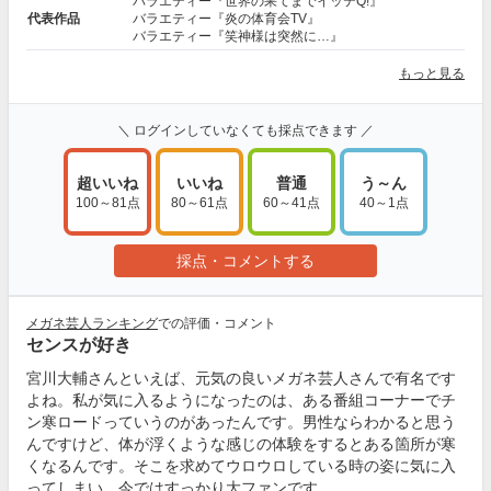
バラエティー『世界の果てまでイッテQ!』
代表作品
バラエティー『炎の体育会TV』
バラエティー『笑神様は突然に…』
もっと見る
＼ ログインしていなくても採点できます ／
超いいね
いいね
普通
う～ん
100～81点
80～61点
60～41点
40～1点
採点・コメントする
メガネ芸人ランキング
での評価・コメント
センスが好き
宮川大輔さんといえば、元気の良いメガネ芸人さんで有名です
よね。私が気に入るようになったのは、ある番組コーナーでチ
ン寒ロードっていうのがあったんです。男性ならわかると思う
んですけど、体が浮くような感じの体験をするとある箇所が寒
くなるんです。そこを求めてウロウロしている時の姿に気に入
ってしまい、今ではすっかり大ファンです。