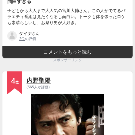
面白すぎる
子どもから大人まで大人気の宮川大輔さん。この人がでてるバ
ラエティ番組は見たくなるし面白い。トークも体を張ったロケ
も素晴らしいし、お祭り男が大好き。
ケイナ
さん
2位
の評価
コメントをもっと読む
スポンサーリンク
4
内野聖陽
位
(565人が評価)