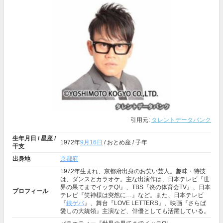
引用元:
タレントデータバンク
生年月日 / 星座 /
1972年
9月16日
/ おとめ座 / 子年
干支
出身地
京都府
1972年生まれ、京都府出身のお笑い芸人。趣味・特技
は、ダンスとカラオケ。主な出演作は、日本テレビ『世
界の果てまでイッテQ!』、TBS『炎の体育会TV』、日本
プロフィール
テレビ『笑神様は突然に…』など。また、日本テレビ
『
銭ゲバ
』、舞台『LOVE LETTERS』、映画『さらば
愛しの大統領』主演など、俳優としても活躍している。