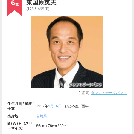
6
東国原英夫
位
(128人が評価)
引用元:
タレントデータバンク
生年月日 / 星座 /
1957年
9月16日
/ おとめ座 / 酉年
干支
出身地
宮崎県
B / W / H（スリ
86cm / 78cm / 80cm
ーサイズ）