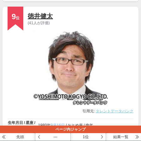
9
徳井健太
位
(41人が評価)
引用元:
タレントデータバンク
生年月日 / 星座 /
1980年
9月16日
/ おとめ座 / 申年
干支
ページ内ジャンプ
出身地
北海道
先頭
---
1位
結果一覧