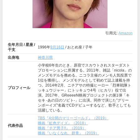
引用元:
Amazon
生年月日 / 星座 /
1996年
9月16日
/ おとめ座 / 子年
干支
出身地
神奈川県
小学校6年生のとき、原宿でスカウトされスターダスト
プロモーションに所属する。2011年、雑誌「nicola」の
メンズモデルを務める。ニコラ主催のメンモ人気投票で
1位を獲得し、メンズモデルとして初めて誌上連載を持
つ。2014年2月、ニチアサの特撮ヒーロー「烈車戦隊ト
プロフィール
ッキュウジャー」にトッキュウ4号（ヒカリ）役で出
演。2017年、GReeeeN映画プロジェクトの第1弾「キ
セキ -あの日のソビト-」に出演。同作で演じた"グリー
ンボーイズ"名義でCDデビューするなど、歌手としても
活躍している。
TBS『4分間のマリーゴールド』（2019）
映画『虹色デイズ』（2018）
代表作品
映画『チア男子!!』（2019）
映画『いなくなれ、群青』（2019）