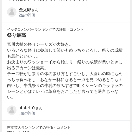
金太郎
さん
2位
の評価
イッテQメンバーランキング
での評価・コメント
祭り最高
宮川大輔の祭りシーリズが大好き。
いろいろな祭りに参加して笑いもめっちゃとるし、祭りの成績
も意外といいし。
お決まりのワッショーイから始まり、祭りの成績が悪いときに
出るアカーンは最高。
チーズ転がし祭りの体の張り方もすごいし、大食いの時にもめ
っちゃ食べるし、おなか一杯になると一点を見つめるとこも面
白いし、牛乳祭りの牛乳の飲みすぎで吐くシーンのキラキラの
シーンとかはテレビに革命をおこしたと言っても過言じゃな
い。
４４１０
さん
1位
の評価
吉本芸人ランキング
での評価・コメント