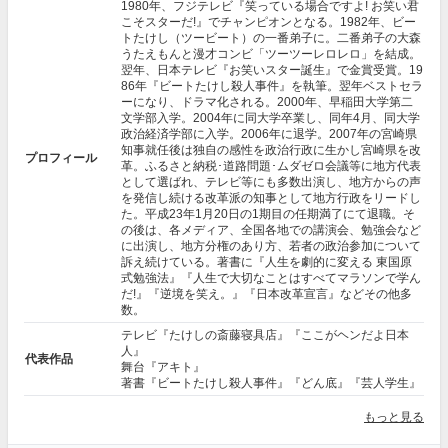
1980年、フジテレビ『笑っている場合ですよ! お笑い君
こそスターだ!』でチャンピオンとなる。1982年、ビー
トたけし（ツービート）の一番弟子に。二番弟子の大森
うたえもんと漫才コンビ「ツーツーレロレロ」を結成。
翌年、日本テレビ『お笑いスター誕生』で金賞受賞。19
86年『ビートたけし殺人事件』を執筆。翌年ベストセラ
ーになり、ドラマ化される。2000年、早稲田大学第二
文学部入学。2004年に同大学卒業し、同年4月、同大学
政治経済学部に入学。2006年に退学。2007年の宮崎県
知事就任後は独自の感性を政治行政に生かし宮崎県を改
プロフィール
革。ふるさと納税･道路問題･ムダゼロ会議等に地方代表
として選ばれ、テレビ等にも多数出演し、地方からの声
を発信し続ける改革派の知事として地方行政をリードし
た。平成23年1月20日の1期目の任期満了にて退職。そ
の後は、各メディア、全国各地での講演会、勉強会など
に出演し、地方分権のあり方、若者の政治参加について
訴え続けている。著書に『人生を劇的に変える 東国原
式勉強法』『人生で大切なことはすべてマラソンで学ん
だ!』『逆境を笑え。』『日本改革宣言』などその他多
数。
テレビ『たけしの斎藤寝具店』『ここがヘンだよ日本
人』
代表作品
舞台『アキト』
著書『ビートたけし殺人事件』『どん底』『芸人学生』
もっと見る