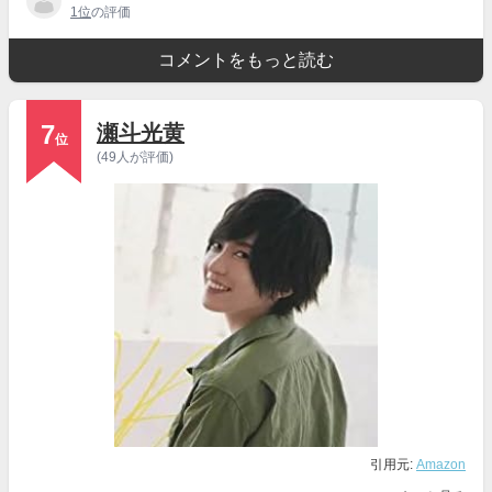
1位
の評価
コメントをもっと読む
7
瀬斗光黄
位
(49人が評価)
引用元:
Amazon