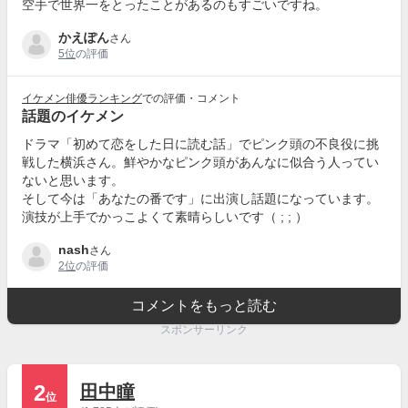
空手で世界一をとったことがあるのもすごいですね。
かえぽん
さん
5位
の評価
イケメン俳優ランキング
での評価・コメント
話題のイケメン
ドラマ「初めて恋をした日に読む話」でピンク頭の不良役に挑
戦した横浜さん。鮮やかなピンク頭があんなに似合う人ってい
ないと思います。
そして今は「あなたの番です」に出演し話題になっています。
演技が上手でかっこよくて素晴らしいです（ ; ; ）
nash
さん
2位
の評価
コメントをもっと読む
スポンサーリンク
2
田中瞳
位