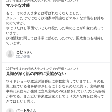
1957年生まれの有名人ランキング
での評価・コメント
マルチな才能
もう、そのまんま東とは呼ばれなくなりました。
タレントだけではなく政治家や評論などマルチな才能をお持ち
の方ですが、
やはりたけし軍団でいじられ役だった時のことが印象に残って
います。
政治活動に関しては非常に熱心だったので、国政進出も期待し
ています。
とむぅ
さん
2位
の評価
1957年生まれの有名人ランキング
での評価・コメント
見識が深く話の内容に妥協がない
ワイドショーや政治討論番組に多数出演していますし、その見
識は観ている者を納得させるに十分なものだと思う。宮崎県知
事時代も自らが先陣に立ち宮崎のPR活動をしていたのにも好感
が持てる。また近い将来政治家としてより大きな舞台に戻って
きてほしいと思う。
バートル
さん