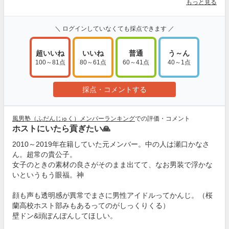
もっと見る
＼ ログインしていなくても採点できます ／
超いいね
いいね
普通
う～ん
100～81点
80～61点
60～41点
40～1点
採点・コメントする
風男塾（ふだんじゅく）メンバーランキング
での評価・コメント
ホストにいたら貢ぎたい🙏
2010～2019年在籍していた元メンバー。中の人は瀬口かなさ
ん。超常の貴公子。
女子のときの素材の良さがそのまま出てて、なお男装で浮かな
いというもう眼福。神
顔も声も透明感が異常でまさに男性アイドルってかんじ。（桜
蘭高校ホスト部みもあるってのがしっくりくる）
壁ドン&頭ぽんぽんしてほしい。