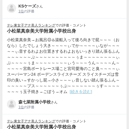
KSケーズ
さん
1位
の評価
テレ東女子アナ美人ランキング
での評価・コメント
小松菜真奈美大学附属小学校出身
小松菜真奈美→お風呂😌♨️湯船入って後ろ向きで屁～～～（お
なら）したでしょう大き～～～～ぃでか～～～～ぃなが～～～
～～ぃ音するわよお仕置きするわよおもいっきり踏ん張るふん
～～～～～～ぶ～～～～～～～～～～ぅま～～～～～～～～ぃ
ぶ～～～～ぅま～～～～～～～～ぃう～～～うん～～～～ん～
～～～～宮島ボートレース場こと宮司愛海のこと臭～～～～ぃ
スーパーマン24 ボーデンスライスチーズ スライスチーズは雪
印の臭い→すかっし屁→小さ～～～ぃ音しない踏ん張るふん～
～～～～～プス～～～～～～ぅぷ～～～～～～～ぅす～～～～
～～～ぅ玉子焼き→ごぼう→オム
[続きを読む]
森七菜附属小学校
さん
1位
の評価
テレ東女子アナ美人ランキング
での評価・コメント
小松菜真奈美大学附属小学校出身