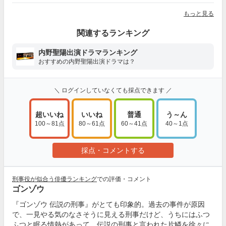
もっと見る
関連するランキング
内野聖陽出演ドラマランキング
おすすめの内野聖陽出演ドラマは？
＼ ログインしていなくても採点できます ／
超いいね
いいね
普通
う～ん
100～81点
80～61点
60～41点
40～1点
採点・コメントする
刑事役が似合う俳優ランキング
での評価・コメント
ゴンゾウ
『ゴンゾウ 伝説の刑事』がとても印象的。過去の事件が原因
で、一見やる気のなさそうに見える刑事だけど、うちにはふつ
ふつと眠る情熱があって。伝説の刑事と言われた片鱗を徐々に