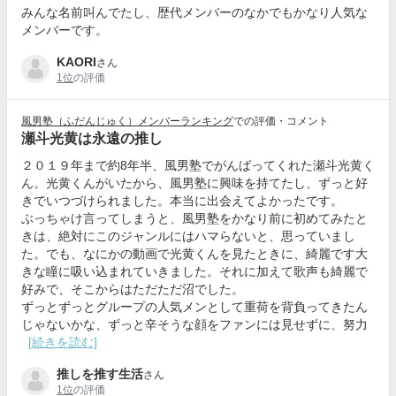
みんな名前叫んでたし、歴代メンバーのなかでもかなり人気な
メンバーです。
KAORI
さん
1位
の評価
風男塾（ふだんじゅく）メンバーランキング
での評価・コメント
瀬斗光黄は永遠の推し
２０１９年まで約8年半、風男塾でがんばってくれた瀬斗光黄く
ん。光黄くんがいたから、風男塾に興味を持てたし、ずっと好
きでいつづけられました。本当に出会えてよかったです。
ぶっちゃけ言ってしまうと、風男塾をかなり前に初めてみたと
きは、絶対にこのジャンルにはハマらないと、思っていまし
た。でも、なにかの動画で光黄くんを見たときに、綺麗です大
きな瞳に吸い込まれていきました。それに加えて歌声も綺麗で
好みで、そこからはただただ沼でした。
ずっとずっとグループの人気メンとして重荷を背負ってきたん
じゃないかな、ずっと辛そうな顔をファンには見せずに、努力
[続きを読む]
推しを推す生活
さん
1位
の評価