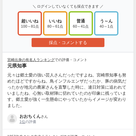
＼ ログインしていなくても採点できます ／
超いいね
いいね
普通
う～ん
100～81点
80～61点
60～41点
40～1点
採点・コメントする
宮崎出身の有名人ランキング
での評価・コメント
元県知事
元々は郷土愛の強い芸人さんだったですよね。宮崎県知事も努
めたほどですからね。鳥インフルエンザだったか、豚の病気だ
ったかが地元の農家さんを直撃した時に、連日対策に追われて
いましたね、心無い取材陣に切れていたのが印象に残っていま
す。郷土愛が強く一生懸命にやっていたからイメージが変わり
ました。
おおちくん
さん
1位
の評価