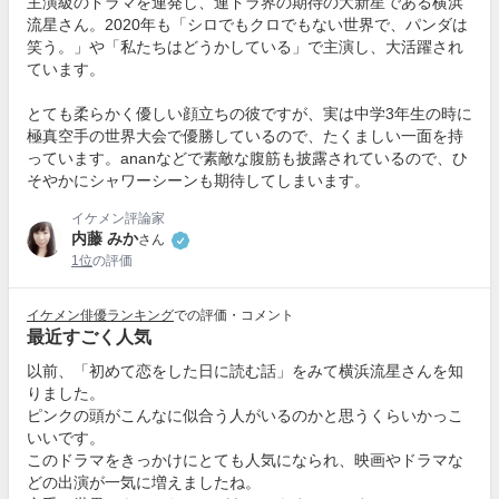
主演級のドラマを連発し、連ドラ界の期待の大新星である横浜
流星さん。2020年も「シロでもクロでもない世界で、パンダは
笑う。」や「私たちはどうかしている」で主演し、大活躍され
ています。
とても柔らかく優しい顔立ちの彼ですが、実は中学3年生の時に
極真空手の世界大会で優勝しているので、たくましい一面を持
っています。ananなどで素敵な腹筋も披露されているので、ひ
そやかにシャワーシーンも期待してしまいます。
イケメン評論家
内藤 みか
さん
1位
の評価
イケメン俳優ランキング
での評価・コメント
最近すごく人気
以前、「初めて恋をした日に読む話」をみて横浜流星さんを知
りました。
ピンクの頭がこんなに似合う人がいるのかと思うくらいかっこ
いいです。
このドラマをきっかけにとても人気になられ、映画やドラマな
どの出演が一気に増えましたね。