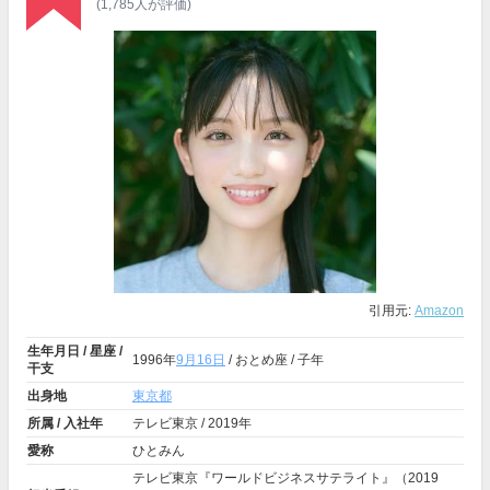
(1,785人が評価)
引用元:
Amazon
生年月日 / 星座 /
1996年
9月16日
/ おとめ座 / 子年
干支
出身地
東京都
所属 / 入社年
テレビ東京 / 2019年
愛称
ひとみん
テレビ東京『ワールドビジネスサテライト』（2019