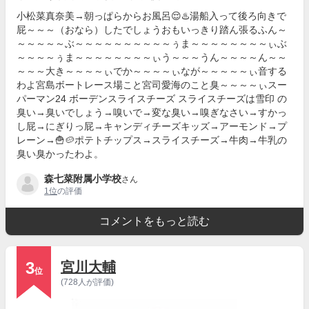
小松菜真奈美→朝っぱらからお風呂😌♨️湯船入って後ろ向きで
屁～～～（おなら）したでしょうおもいっきり踏ん張るふん～
～～～～～ぶ～～～～～～～～～～ぅま～～～～～～～～ぃぶ
～～～～ぅま～～～～～～～～ぃう～～～うん～～～～ん～～
～～～大き～～～～ぃでか～～～～ぃなが～～～～～ぃ音する
わよ宮島ボートレース場こと宮司愛海のこと臭～～～～ぃスー
パーマン24 ボーデンスライスチーズ スライスチーズは雪印 の
臭い→臭いでしょう→嗅いで→変な臭い→嗅ぎなさい→すかっ
し屁→にぎりっ屁→キャンディチーズキッズ→アーモンド→プ
レーン→🍟🥔ポテトチップス→スライスチーズ→牛肉→牛乳の
臭い臭かったわよ。
森七菜附属小学校
さん
1位
の評価
コメントをもっと読む
3
宮川大輔
位
(728人が評価)