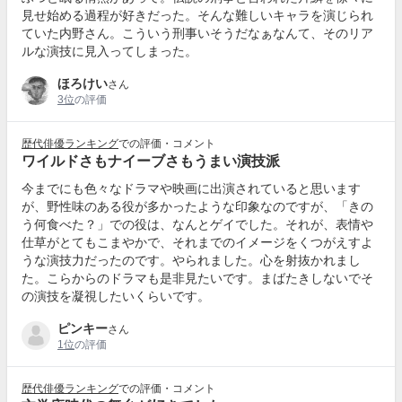
見せ始める過程が好きだった。そんな難しいキャラを演じられ
ていた内野さん。こういう刑事いそうだなぁなんて、そのリア
ルな演技に見入ってしまった。
ほろけい
さん
3位
の評価
歴代俳優ランキング
での評価・コメント
ワイルドさもナイーブさもうまい演技派
今までにも色々なドラマや映画に出演されていると思います
が、野性味のある役が多かったような印象なのですが、「きの
う何食べた？」での役は、なんとゲイでした。それが、表情や
仕草がとてもこまやかで、それまでのイメージをくつがえすよ
うな演技力だったのです。やられました。心を射抜かれまし
た。こらからのドラマも是非見たいです。まばたきしないでそ
の演技を凝視したいくらいです。
ピンキー
さん
1位
の評価
歴代俳優ランキング
での評価・コメント