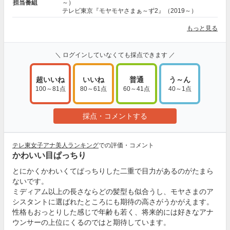
担当番組
～）
テレビ東京『モヤモヤさまぁ～ず2』（2019～）
もっと見る
＼ ログインしていなくても採点できます ／
超いいね
いいね
普通
う～ん
100～81点
80～61点
60～41点
40～1点
採点・コメントする
テレ東女子アナ美人ランキング
での評価・コメント
かわいい目ぱっちり
とにかくかわいくてぱっちりした二重で目力があるのがたまら
ないです。
ミディアム以上の長さならどの髪型も似合うし、モヤさまのア
シスタントに選ばれたところにも期待の高さがうかがえます。
性格もおっとりした感じで年齢も若く、将来的には好きなアナ
ウンサーの上位にくるのではと期待しています。