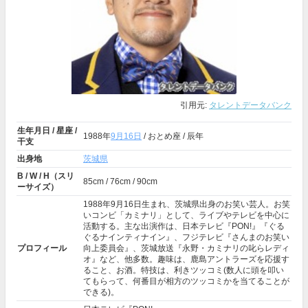
引用元:
タレントデータバンク
生年月日 / 星座 /
1988年
9月16日
/ おとめ座 / 辰年
干支
出身地
茨城県
B / W / H（スリ
85cm / 76cm / 90cm
ーサイズ）
1988年9月16日生まれ、茨城県出身のお笑い芸人。お笑
いコンビ「カミナリ」として、ライブやテレビを中心に
活動する。主な出演作は、日本テレビ『PON!』『ぐる
ぐるナインティナイン』、フジテレビ『さんまのお笑い
プロフィール
向上委員会』、茨城放送『永野・カミナリの叱らレディ
オ』など、他多数。趣味は、鹿島アントラーズを応援す
ること、お酒。特技は、利きツッコミ(数人に頭を叩い
てもらって、何番目が相方のツッコミかを当てることが
できる)。