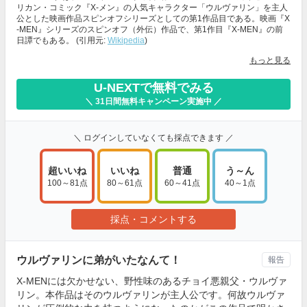
リカン・コミック『X-メン』の人気キャラクター「ウルヴァリン」を主人
公とした映画作品スピンオフシリーズとしての第1作品目である。映画『X
-MEN』シリーズのスピンオフ（外伝）作品で、第1作目『X-MEN』の前
日譚でもある。 (引用元:
Wikipedia
)
もっと見る
U-NEXTで無料でみる
＼ 31日間無料キャンペーン実施中 ／
＼ ログインしていなくても採点できます ／
超いいね
いいね
普通
う～ん
100～81点
80～61点
60～41点
40～1点
採点・コメントする
ウルヴァリンに弟がいたなんて！
報告
X-MENには欠かせない、野性味のあるチョイ悪親父・ウルヴァ
リン。本作品はそのウルヴァリンが主人公です。何故ウルヴァ