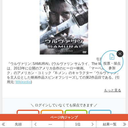
引用元:
Amazon
投票・採点
『ウルヴァリン: SAMURAI』(ウルヴァリン サムライ、The Wolverine)
参加
は、2013年に公開のアメリカ合作のヒーロー映画。 「マーベル・コミッ
ク」のアメリカン・コミック『X-メン』のキャラクター「ウルヴァリン」
を主人公とした映画作品スピンオフシリーズしての第2作品目である。(引
用元:
Wikipedia
)
もっと見る
＼ ログインしていなくても採点できます ／
ページ内ジャンプ
超いいね
いいね
普通
う～ん
100～81点
80～61点
60～41点
40～1点
先頭
---
1位
結果一覧