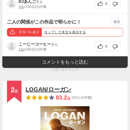
DJあんご
さん
0
1位
(100点)の評価
二人の関係がこの作品で明らかに！
報告
ネタバレあり
タップ
して本文を表示する
こーじーコーヒー
さん
0
1位
(100点)の評価
コメントをもっと読む
スポンサーリンク
2
LOGAN/ローガン
位
83.2
(24人が評価)
点