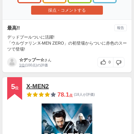
採点・コメントする
最高!!
報告
デッドプールついに活躍!
「ウルヴァリン:X-MEN ZERO」の初登場からついに赤色のスー
ツで登場!
☆デップー☆
さん
0
1位
(100点)の評価
5
X-MEN2
位
78.1
(18人が評価)
点