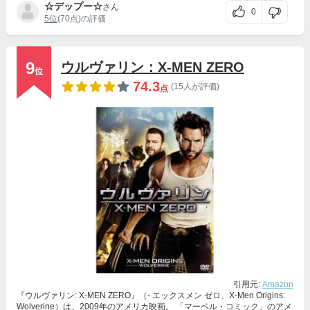
☆デップー☆
さん
0
5位
(70点)の評価
9
ウルヴァリン：X-MEN ZERO
位
74.3
(15人が評価)
点
引用元:
Amazon
『ウルヴァリン: X-MEN ZERO』（- エックスメン ゼロ、X-Men Origins:
Wolverine）は、2009年のアメリカ映画。 「マーベル・コミック」のアメ