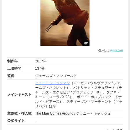
引用元:
Amazon
制作年
2017年
上映時間
137分
監督
ジェームズ・マンゴールド
ヒュー・ジャックマン
（ローガン / ウルヴァリン / ジェ
ームズ・ハウレット）、パトリック・スチュワート（チ
ャールズ・エグゼビア / プロフェッサーX）、ダフネ・
メインキャスト
キーン（ローラ / X-23）、ボイド・ホルブルック（ドナ
ルド・ピアース）、スティーヴン・マーチャント（キャ
リバン）ほか
主題歌・挿入歌
The Man Comes Around / ジョニー・キャッシュ
公式サイト
-