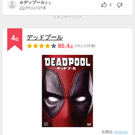
☆デップー☆
さん
4
2位
(95点)の評価
スポンサーリンク
4
デッドプール
位
80.4
(18人が評価)
点
引用元:
Amazon