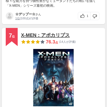
様々な能力を持つ個性豊かなミュータントたちの戦いを描く
「X-MEN」シリーズ最初の映画。
☆デップー☆
さん
1
1位
(100点)の評価
7
X-MEN：アポカリプス
位
76.3
(14人が評価)
点