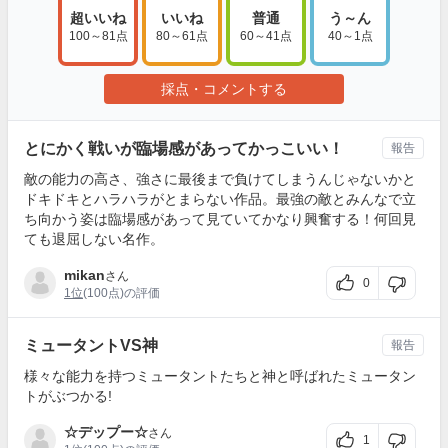
超いいね
いいね
普通
う～ん
100～81点
80～61点
60～41点
40～1点
採点・コメントする
とにかく戦いが臨場感があってかっこいい！
報告
敵の能力の高さ、強さに最後まで負けてしまうんじゃないかと
ドキドキとハラハラがとまらない作品。最強の敵とみんなで立
ち向かう姿は臨場感があって見ていてかなり興奮する！何回見
ても退屈しない名作。
mikan
さん
0
1位
(100点)の評価
ミュータントVS神
報告
様々な能力を持つミュータントたちと神と呼ばれたミュータン
トがぶつかる!
☆デップー☆
さん
1