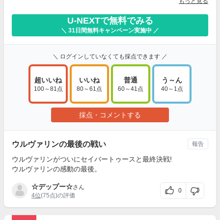
もっと見る
U-NEXTで無料でみる
＼ 31日間無料キャンペーン実施中 ／
＼ ログインしていなくても採点できます ／
超いいね
いいね
普通
う～ん
100～81点
80～61点
60～41点
40～1点
採点・コメントする
ウルヴァリンの最後の戦い
報告
ウルヴァリンがついにセイバートゥースと最終決戦!
ウルヴァリンの感動の最後。
☆デップー☆
さん
0
4位
(75点)の評価