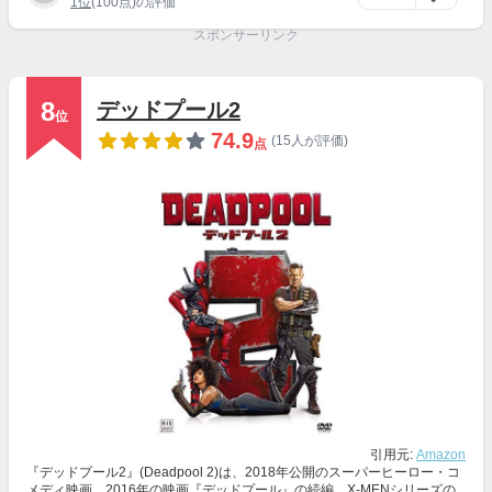
1位
(100点)の評価
スポンサーリンク
8
デッドプール2
位
74.9
(15人が評価)
点
引用元:
Amazon
『デッドプール2』(Deadpool 2)は、2018年公開のスーパーヒーロー・コ
メディ映画。2016年の映画『デッドプール』の続編。X-MENシリーズの