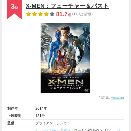
3
X-MEN：フューチャー＆パスト
位
81.7
(17人が評価)
点
引用元:
Amazon
制作年
2014年
上映時間
131分
監督
ブライアン・シンガー
ヒュー・ジャックマン
（ローガン/ウルヴァリン）、
ジ