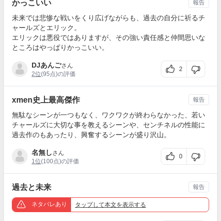
かっこいい
報告
未来では悲惨な戦いをくり広げながらも、過去の自分に祈るチ
ャールズとエリック。
エリックは悪役ではありますが、その強い責任感と仲間思いな
ところはやっぱりかっこいい。
DJあんご
さん
2
2位
(95点)の評価
xmen史上最高傑作
報告
無駄なシーンが一つもなく、ワクワクが終わらなかった、若い
チャールズに大切な事を教えるシーンや、センチネルの性能に
過去作のもあったり、興奮するシーンが盛り沢山。
名無し
さん
0
1位
(100点)の評価
過去と未来
報告
ネタバレあり
タップ
して本文を表示する