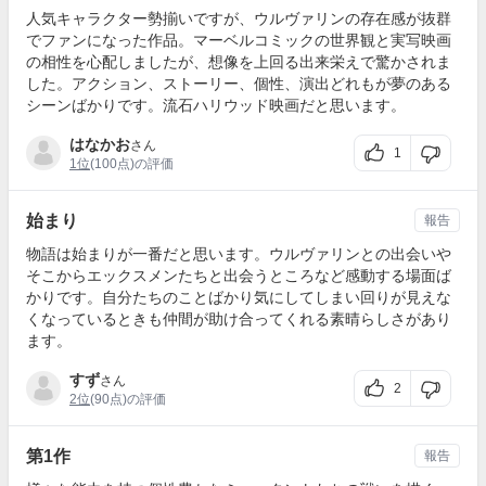
人気キャラクター勢揃いですが、ウルヴァリンの存在感が抜群
でファンになった作品。マーベルコミックの世界観と実写映画
の相性を心配しましたが、想像を上回る出来栄えで驚かされま
した。アクション、ストーリー、個性、演出どれもが夢のある
シーンばかりです。流石ハリウッド映画だと思います。
はなかお
さん
1
1位
(100点)の評価
始まり
報告
物語は始まりが一番だと思います。ウルヴァリンとの出会いや
そこからエックスメンたちと出会うところなど感動する場面ば
かりです。自分たちのことばかり気にしてしまい回りが見えな
くなっているときも仲間が助け合ってくれる素晴らしさがあり
ます。
すず
さん
2
2位
(90点)の評価
第1作
報告