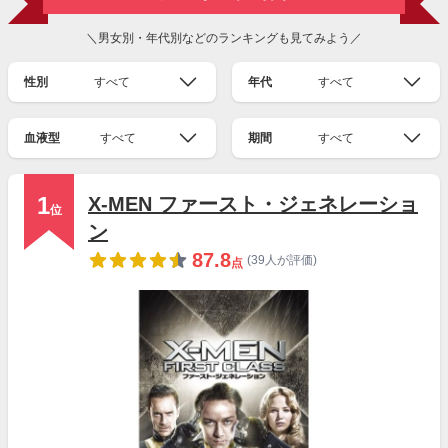
＼男女別・年代別などのランキングも見てみよう／
性別
すべて
年代
すべて
血液型
すべて
期間
すべて
1
X-MEN ファースト・ジェネレーショ
位
ン
87.8
(39人が評価)
点