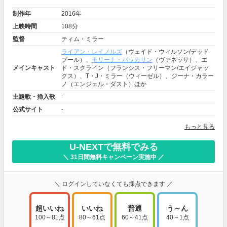
制作年
2016年
上映時間
108分
監督
ティム・ミラー
ライアン・レイノルズ
（ウェイド・ウィルソン/デッド
プール）、
モリーナ・バッカリン
（ヴァネッサ）、エ
メインキャスト
ド・スクライン（フランシス・フリーマン/エイジャッ
クス）、T・J・ミラー（ウィーゼル）、ジーナ・カラー
ノ（エンジェル・ダスト）ほか
主題歌・挿入歌
-
公式サイト
-
もっと見る
U-NEXTで無料でみる
＼ 31日間無料キャンペーン実施中 ／
＼ ログインしていなくても採点できます ／
超いいね
いいね
普通
う～ん
100～81点
80～61点
60～41点
40～1点