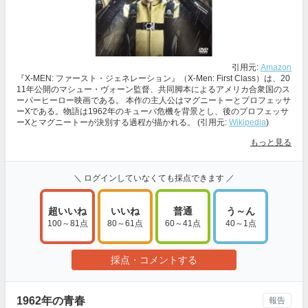
引用元:
Amazon
『X-MEN: ファースト・ジェネレーション』（X-Men: First Class）は、20
11年公開のマシュー・ヴォーン監督、共同脚本によるアメリカ合衆国のス
ーパーヒーロー映画である。 本作の主人公はマグニートーとプロフェッサ
ーXである。物語は1962年のキューバ危機を背景とし、後のプロフェッサ
ーXとマグニートーが決別する過程が描かれる。 (引用元:
Wikipedia
)
もっと見る
＼ ログインしていなくても採点できます ／
超いいね
いいね
普通
う～ん
100～81点
80～61点
60～41点
40～1点
採点・コメントする
1962年の青春
報告