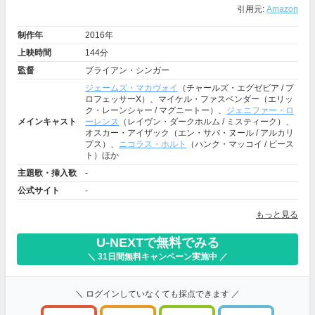
引用元:
Amazon
制作年
2016年
上映時間
144分
監督
ブライアン・シンガー
ジェームズ・マカヴォイ
（チャールズ・エグゼビア / プ
ロフェッサーX）、マイケル・ファスベンダー（エリッ
ク・レーンシャー / マグニートー）、
ジェニファー・ロ
メインキャスト
ーレンス
（レイヴン・ダークホルム / ミスティーク）、
オスカー・アイザック（エン・サバ・ヌール / アルカリ
プス）、
ニコラス・ホルト
（ハンク・マッコイ / ビース
ト）ほか
主題歌・挿入歌
-
公式サイト
-
もっと見る
U-NEXTで無料でみる
＼ 31日間無料キャンペーン実施中 ／
＼ ログインしていなくても採点できます ／