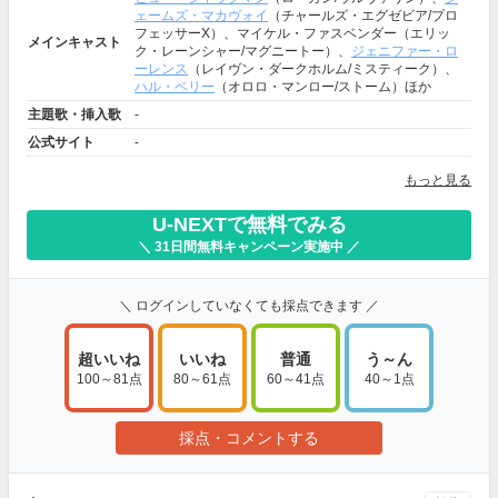
ェームズ・マカヴォイ
（チャールズ・エグゼビア/プロ
フェッサーX）、マイケル・ファスベンダー（エリッ
メインキャスト
ク・レーンシャー/マグニートー）、
ジェニファー・ロ
ーレンス
（レイヴン・ダークホルム/ミスティーク）、
ハル・ベリー
（オロロ・マンロー/ストーム）ほか
主題歌・挿入歌
-
公式サイト
-
もっと見る
U-NEXTで無料でみる
＼ 31日間無料キャンペーン実施中 ／
＼ ログインしていなくても採点できます ／
超いいね
いいね
普通
う～ん
100～81点
80～61点
60～41点
40～1点
採点・コメントする