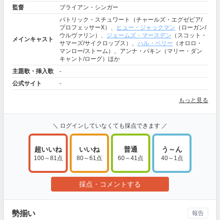
監督
ブライアン・シンガー
パトリック・スチュワート（チャールズ・エグゼビア/
プロフェッサーX）、
ヒュー・ジャックマン
（ローガン/
ウルヴァリン）、
ジェームズ・マースデン
（スコット・
メインキャスト
サマーズ/サイクロップス）、
ハル・ベリー
（オロロ・
マンロー/ストーム）、アンナ・パキン（マリー・ダン
キャント/ローグ）ほか
主題歌・挿入歌
-
公式サイト
-
もっと見る
＼ ログインしていなくても採点できます ／
超いいね
いいね
普通
う～ん
100～81点
80～61点
60～41点
40～1点
採点・コメントする
勢揃い
報告