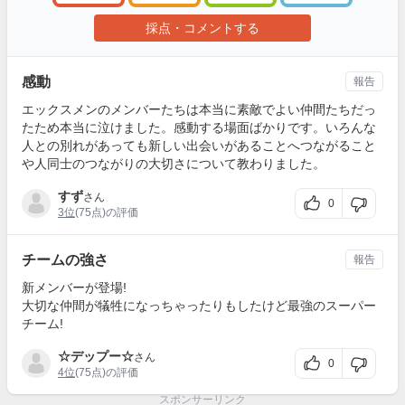
採点・コメントする
感動
報告
エックスメンのメンバーたちは本当に素敵でよい仲間たちだっ
たため本当に泣けました。感動する場面ばかりです。いろんな
人との別れがあっても新しい出会いがあることへつながること
や人同士のつながりの大切さについて教わりました。
すず
さん
0
3位
(75点)の評価
チームの強さ
報告
新メンバーが登場!
大切な仲間が犠牲になっちゃったりもしたけど最強のスーパー
チーム!
☆デップー☆
さん
0
4位
(75点)の評価
スポンサーリンク