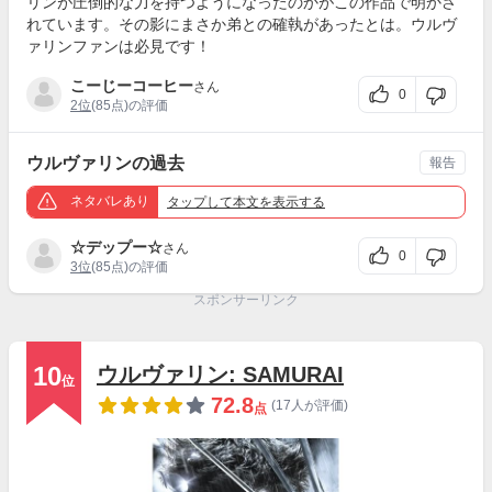
リンが圧倒的な力を持つようになったのかがこの作品で明かさ
れています。その影にまさか弟との確執があったとは。ウルヴ
ァリンファンは必見です！
こーじーコーヒー
さん
0
2位
(85点)の評価
ウルヴァリンの過去
報告
ネタバレあり
タップ
して本文を表示する
☆デップー☆
さん
0
3位
(85点)の評価
スポンサーリンク
10
ウルヴァリン: SAMURAI
位
72.8
(17人が評価)
点