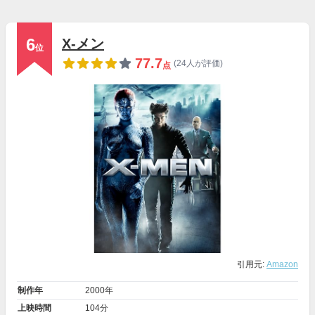
6
X-メン
位
77.7
(24人が評価)
点
引用元:
Amazon
制作年
2000年
上映時間
104分