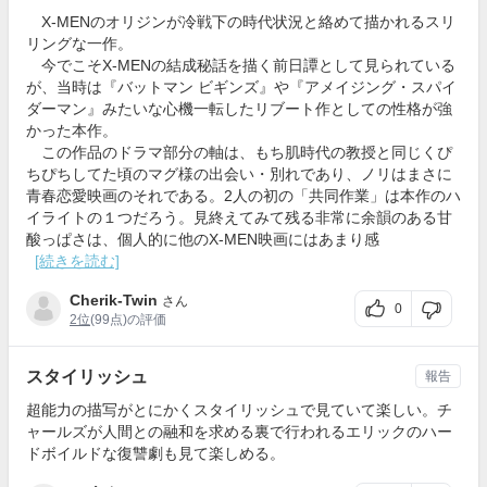
X-MENのオリジンが冷戦下の時代状況と絡めて描かれるスリ
リングな一作。
今でこそX-MENの結成秘話を描く前日譚として見られている
が、当時は『バットマン ビギンズ』や『アメイジング・スパイ
ダーマン』みたいな心機一転したリブート作としての性格が強
かった本作。
この作品のドラマ部分の軸は、もち肌時代の教授と同じくぴ
ちぴちしてた頃のマグ様の出会い・別れであり、ノリはまさに
青春恋愛映画のそれである。2人の初の「共同作業」は本作のハ
イライトの１つだろう。見終えてみて残る非常に余韻のある甘
酸っぱさは、個人的に他のX-MEN映画にはあまり感
[続きを読む]
Cherik-Twin
さん
0
2位
(99点)の評価
スタイリッシュ
報告
超能力の描写がとにかくスタイリッシュで見ていて楽しい。チ
ャールズが人間との融和を求める裏で行われるエリックのハー
ドボイルドな復讐劇も見て楽しめる。