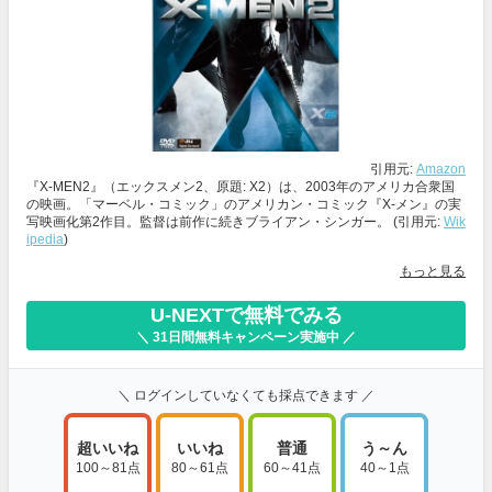
引用元:
Amazon
『X-MEN2』（エックスメン2、原題: X2）は、2003年のアメリカ合衆国
の映画。「マーベル・コミック」のアメリカン・コミック『X-メン』の実
写映画化第2作目。監督は前作に続きブライアン・シンガー。 (引用元:
Wik
ipedia
)
もっと見る
U-NEXTで無料でみる
＼ 31日間無料キャンペーン実施中 ／
＼ ログインしていなくても採点できます ／
超いいね
いいね
普通
う～ん
100～81点
80～61点
60～41点
40～1点