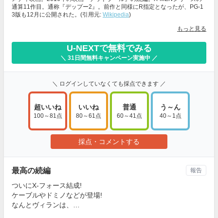
通算11作目。通称『デップー2』。前作と同様にR指定となったが、PG-1
3版も12月に公開された。(引用元:
Wikipedia
)
もっと見る
U-NEXTで無料でみる
＼ 31日間無料キャンペーン実施中 ／
＼ ログインしていなくても採点できます ／
超いいね
いいね
普通
う～ん
100～81点
80～61点
60～41点
40～1点
採点・コメントする
最高の続編
報告
ついにX-フォース結成!
ケーブルやドミノなどが登場!
なんとヴィランは、…