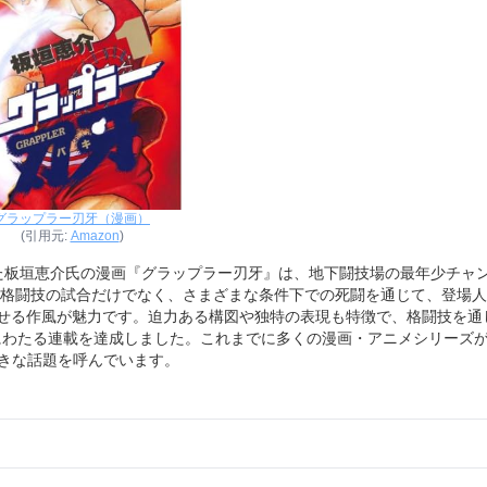
グラップラー刃牙（漫画）
(引用元:
Amazon
)
った板垣恵介氏の漫画『グラップラー刃牙』は、地下闘技場の最年少チャ
格闘技の試合だけでなく、さまざまな条件下での死闘を通じて、登場人
させる作風が魅力です。迫力ある構図や独特の表現も特徴で、格闘技を通
にわたる連載を達成しました。これまでに多くの漫画・アニメシリーズ
で大きな話題を呼んでいます。