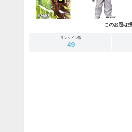
このお題は
ランクイン数
49