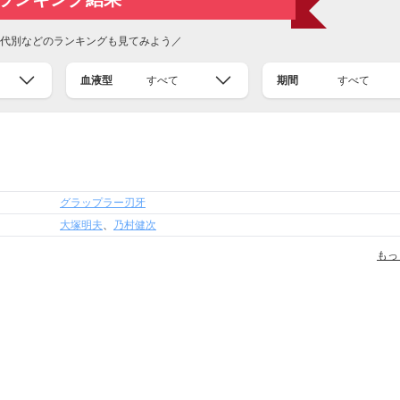
代別などのランキングも見てみよう／
血液型
すべて
期間
すべて
グラップラー刃牙
大塚明夫
、
乃村健次
もっ