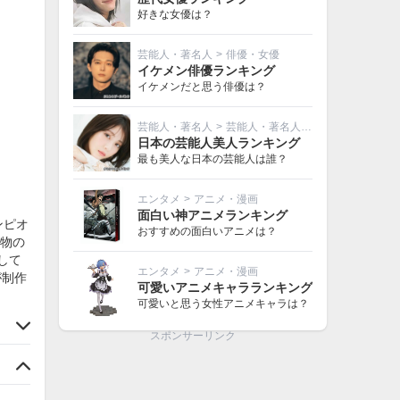
好きな女優は？
芸能人・著名人
>
俳優・女優
イケメン俳優ランキング
イケメンだと思う俳優は？
芸能人・著名人
>
芸能人・著名人その他
日本の芸能人美人ランキング
最も美人な日本の芸能人は誰？
エンタメ
>
アニメ・漫画
面白い神アニメランキング
ンピオ
おすすめの面白いアニメは？
物の
して
エンタメ
>
アニメ・漫画
が制作
可愛いアニメキャラランキング
可愛いと思う女性アニメキャラは？
スポンサーリンク