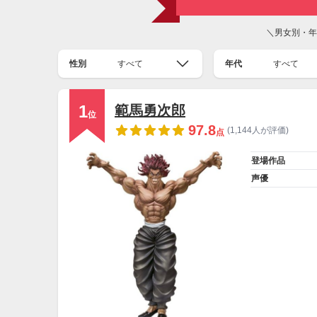
＼男女別・年
性別
すべて
年代
すべて
1
範馬勇次郎
位
97.8
(1,144人が評価)
点
登場作品
声優