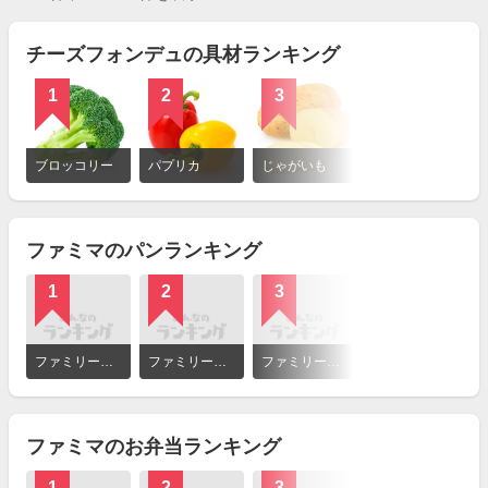
チーズフォンデュの具材ランキング
1
2
3
詳
細
ブロッコリー
パプリカ
じゃがいも
を
見
る
ファミマのパンランキング
1
2
3
4
詳
細
ファミリーマート 濃い旨ソース！焼きそばドッグ
ファミリーマート カレーパン
ファミリーマート 濃厚ミルクフランス
ファミリーマート チョコ好きのためのチョコクロワッサン
を
見
る
ファミマのお弁当ランキング
1
2
3
4