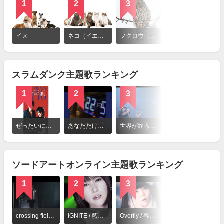
1
2
3
詳
細
イヌ
ネコ（イエネコ）
フクロウ（ウラルフクロウ）
を
見
る
スラムダンク主題歌ランキング
1
2
3
詳
細
ぜったいに誰も / ZYYG
あなただけ見つめてる / 大黒摩季
世界が終るまでは… / WANDS
を
見
る
ソードアートオンライン主題歌ランキング
1
2
3
詳
細
crossing field / LiSA
IGNITE / 藍井エイル
Overfly / 春奈るな