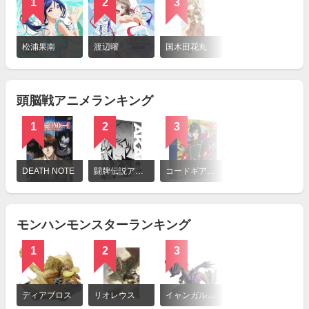
1
2
3
詳
細
松浦果南
渡辺曜
国木田花丸
を
見
る
頭脳戦アニメランキング
1
2
3
詳
細
DEATH NOTE
闘牌伝説アカギ ～闇に舞い降りた天才～
コードギアス 反逆のルルーシュ
を
見
る
モンハンモンスターランキング
1
2
3
4
詳
細
ディアブロス
リオレウス
イャンガルルガ
ラージャン
を