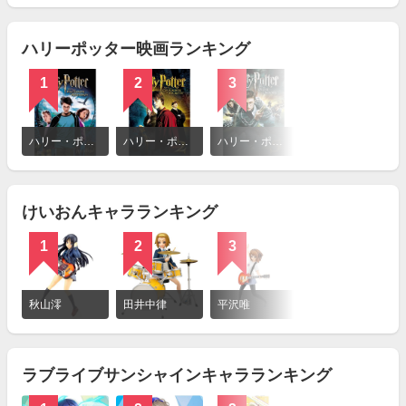
見
る
ハリーポッター映画ランキング
1
2
3
4
詳
細
ハリー・ポッターとアズカバンの囚人
ハリー・ポッターと秘密の部屋
ハリー・ポッターと不死鳥の騎士団
ファンタスティック・ビーストと黒い魔法使いの誕生
を
見
る
けいおんキャラランキング
1
2
3
詳
細
秋山澪
田井中律
平沢唯
を
見
る
ラブライブサンシャインキャラランキング