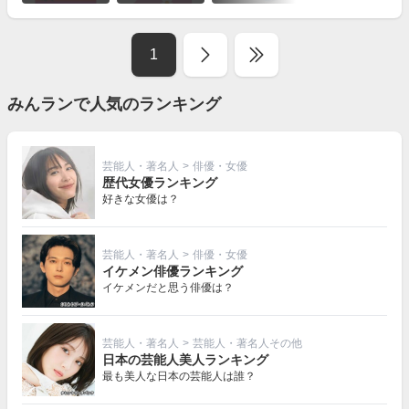
を
見
る
1
みんランで人気のランキング
芸能人・著名人
>
俳優・女優
歴代女優ランキング
好きな女優は？
芸能人・著名人
>
俳優・女優
イケメン俳優ランキング
イケメンだと思う俳優は？
芸能人・著名人
>
芸能人・著名人その他
日本の芸能人美人ランキング
最も美人な日本の芸能人は誰？