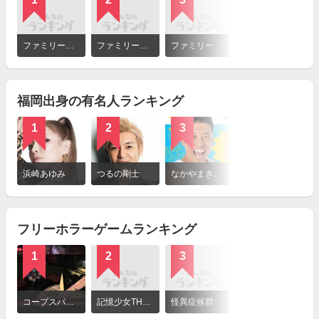
詳
細
ファミリーマート 幕の内弁当
ファミリーマート 濃厚な味わい！欧風ビーフカレー
ファミリーマート お出汁香る たまご！たまご！たまご丼
ファミリーマート お出汁で炊いたあさり御飯（スーパー大麦入り）
を
見
る
福岡出身の有名人ランキング
1
2
3
4
詳
細
浜崎あゆみ
つるの剛士
なかやまきんに君
博多大吉
を
見
る
フリーホラーゲームランキング
1
2
3
詳
細
コープスパーティ
記憶少女THE END
怪異症候群
を