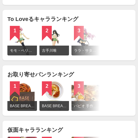
を
見
る
To Loveるキャラランキング
1
2
3
詳
細
モモ・ベリア・デビルーク
古手川唯
ララ・サタリン・デビルーク
を
見
る
お取り寄せパンランキング
1
2
3
詳
細
BASE BREAD ベースブレッド チョコレート
BASE BREAD ベースブレッド プレーン
パピオ 手作りパンお得な詰め合わせセット
を
見
る
仮面キャラランキング