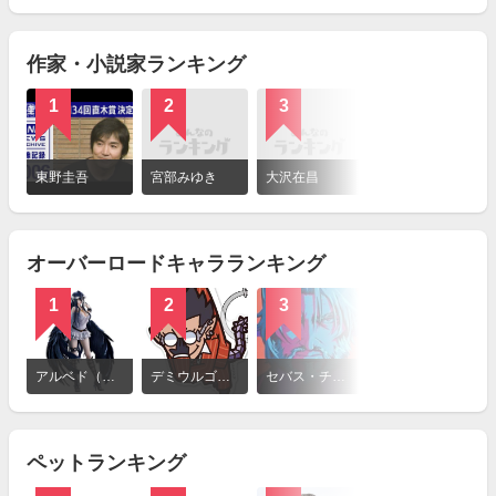
見
る
作家・小説家ランキング
1
2
3
詳
細
東野圭吾
宮部みゆき
大沢在昌
を
見
る
オーバーロードキャラランキング
1
2
3
詳
細
アルベド（オーバーロード）
デミウルゴス（オーバーロード）
セバス・チャン
を
見
る
ペットランキング