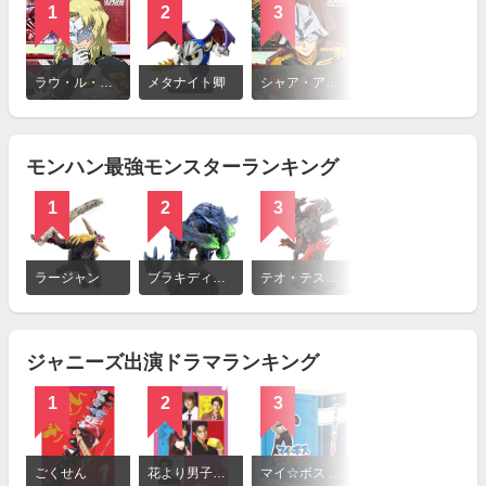
1
2
3
詳
細
ラウ・ル・クルーゼ
メタナイト卿
シャア・アズナブル
を
見
る
モンハン最強モンスターランキング
1
2
3
4
詳
細
ラージャン
ブラキディオス
テオ・テスカトル
ティガレックス
を
見
る
ジャニーズ出演ドラマランキング
1
2
3
4
詳
細
ごくせん
花より男子（日本版）
マイ☆ボス マイ☆ヒーロー
コード・ブルー -ドクターヘリ緊急救命-