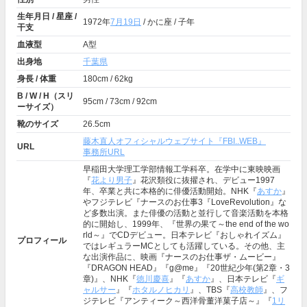
生年月日 / 星座 /
1972年
7月19日
/ かに座 / 子年
干支
血液型
A型
出身地
千葉県
身長 / 体重
180cm / 62kg
B / W / H（スリ
95cm / 73cm / 92cm
ーサイズ）
靴のサイズ
26.5cm
藤木直人オフィシャルウェブサイト『FBI..WEB』
URL
事務所URL
早稲田大学理工学部情報工学科卒。在学中に東映映画
『
花より男子
』花沢類役に抜擢され、デビュー1997
年、卒業と共に本格的に俳優活動開始。NHK『
あすか
』
やフジテレビ『ナースのお仕事3『LoveRevolution』な
ど多数出演。また俳優の活動と並行して音楽活動を本格
的に開始し、1999年、『世界の果て～the end of the wo
rld～』でCDデビュー。日本テレビ『おしゃれイズム』
プロフィール
ではレギュラーMCとしても活躍している。その他、主
な出演作品に、映画『ナースのお仕事ザ・ムービー』
『DRAGON HEAD』『g@me』『20世紀少年(第2章・3
章)』、NHK『
徳川慶喜
』『
あすか
』、日本テレビ『
ギ
ャルサー
』『
ホタルノヒカリ
』、TBS『
高校教師
』、フ
ジテレビ『アンティーク～西洋骨董洋菓子店～』『
1リ