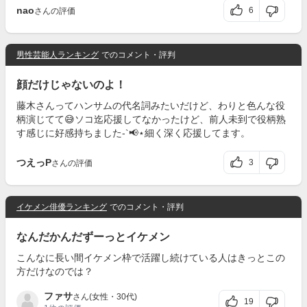
nao
6
さんの評価
男性芸能人ランキング
でのコメント・評判
顔だけじゃないのよ！
藤木さんってハンサムの代名詞みたいだけど、わりと色んな役
柄演じてて😅ソコ迄応援してなかったけど、前人未到で役柄熟
す感じに好感持ちました-`📢⋆細く深く応援してます。
つえっP
3
さんの評価
イケメン俳優ランキング
でのコメント・評判
なんだかんだずーっとイケメン
こんなに長い間イケメン枠で活躍し続けている人はきっとこの
方だけなのでは？
ファサ
さん(女性・30代)
19