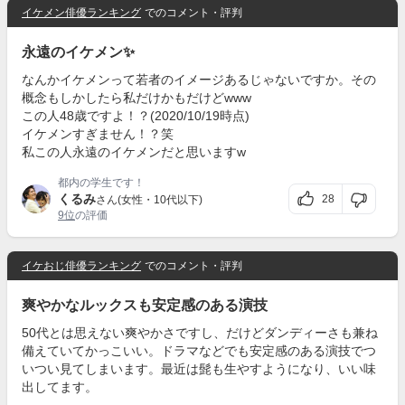
イケメン俳優ランキング
でのコメント・評判
永遠のイケメン✨
なんかイケメンって若者のイメージあるじゃないですか。その
概念もしかしたら私だけかもだけどwww
この人48歳ですよ！？(2020/10/19時点)
イケメンすぎません！？笑
私この人永遠のイケメンだと思いますw
都内の学生です！
くるみ
28
さん(女性・10代以下)
9位
の評価
イケおじ俳優ランキング
でのコメント・評判
爽やかなルックスも安定感のある演技
50代とは思えない爽やかさですし、だけどダンディーさも兼ね
備えていてかっこいい。ドラマなどでも安定感のある演技でつ
いつい見てしまいます。最近は髭も生やすようになり、いい味
出してます。