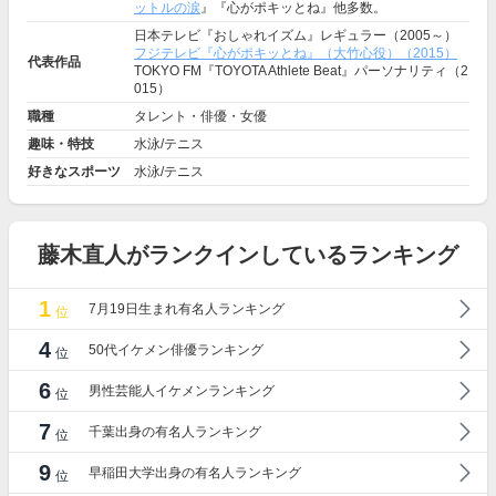
ットルの涙
』『心がポキッとね』他多数。
日本テレビ『おしゃれイズム』レギュラー（2005～）
フジテレビ『心がポキッとね』（大竹心役）（2015）
代表作品
TOKYO FM『TOYOTA Athlete Beat』パーソナリティ（2
015）
職種
タレント・俳優・女優
趣味・特技
水泳/テニス
好きなスポーツ
水泳/テニス
藤木直人がランクインしているランキング
1
7月19日生まれ有名人ランキング
位
4
50代イケメン俳優ランキング
位
6
男性芸能人イケメンランキング
位
7
千葉出身の有名人ランキング
位
9
早稲田大学出身の有名人ランキング
位