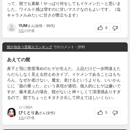
って、髭でも素敵！やっばり何をしてもイケメンだ～と思いま
した。ワイルド感は増すのに甘いマスクなのもよいです。（塩
キャラメルみたいに甘さが際立ちます）
YUM
さん(女性・30代)
8
5位
の評価
髭が似合う芸能人ランキング
でのコメント・評判
あえての髭
鼻下と顎に密度薄めのヒゲが生えた、上品だけど一歩間違えた
らだらしなく見える控えめタイプ。イケメンであることはもち
ろん、なぜか老けない。魔女。老けるというよりも、いいかん
じに「脂の乗った」という表現が適切。個人的にヒゲは嫌いで
すが、藤木直人の場合、髭がないと神々しくて清潔感ありすぎ
るので、髭でちょっとキタナさ出して抑えてほしいくらい。
ロリBBA
びくとりあ
5
さん(女性)
1位
の評価