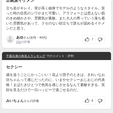
正統派イケメン
立ち姿がキレイ。背が高く細身でモデルのようなスタイル。笑
った時の目尻のシワがまた可愛い。アラフォーとは思えない肌
のきめ細かさや、雰囲気が素敵。また大人の男っていう落ち着
いた雰囲気があって、クセのない顔立ちで誰もが認めるイケメ
ンだと思う。
あゆ
さん(女性・40代)
7
2位
の評価
千葉出身の有名人ランキング
でのコメント・評判
セクシー
歳を追うごとにかっこいい！花より団子のときは、きれいなお
坊ちゃんって感じだったのに、いまやセクシーおじおじの代表
格！まばたきひとつで色気を感じさせるなんて素敵すぎる。笑
顔を見るだけで一日ハッピーで過ごせるのだ。
みいちょん
6
さんの評価