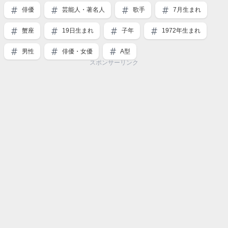
俳優
芸能人・著名人
歌手
7月生まれ
蟹座
19日生まれ
子年
1972年生まれ
男性
俳優・女優
A型
スポンサーリンク