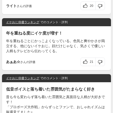
ライト
20
さんの評価
イケおじ俳優ランキング
でのコメント・評判
年を重ねる度にイケ度が増す！
年を重ねるごとにかっこよくなっている。色気と爽やかさが両
立する、他にないイケおじ。顔だけじゃなく、気さくで優しい
人柄もテレビから伝わってくる。
あぁあ☆
21
さんの評価
イケおじ俳優ランキング
でのコメント・評判
低音ボイスと落ち着いた雰囲気がたまらなく好き
昔も今も変わらず落ち着いた雰囲気と真面目な人柄が大好きで
す！
「プロポーズ大作戦」からずっとファンで、おしゃれイズムは
毎週見てました♪