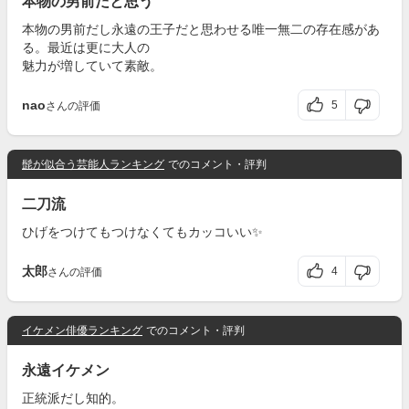
本物の男前だと思う
本物の男前だし永遠の王子だと思わせる唯一無二の存在感があ
る。最近は更に大人の
魅力が増していて素敵。
nao
5
さんの評価
髭が似合う芸能人ランキング
でのコメント・評判
二刀流
ひげをつけてもつけなくてもカッコいい✨
太郎
4
さんの評価
イケメン俳優ランキング
でのコメント・評判
永遠イケメン
正統派だし知的。