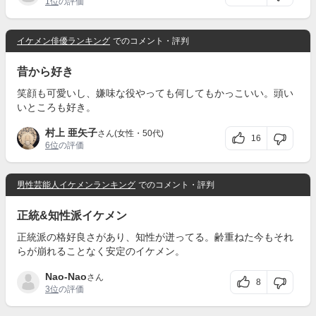
1位
の評価
イケメン俳優ランキング
でのコメント・評判
昔から好き
笑顔も可愛いし、嫌味な役やっても何してもかっこいい。頭い
いところも好き。
村上 亜矢子
さん(女性・50代)
16
6位
の評価
男性芸能人イケメンランキング
でのコメント・評判
正統&知性派イケメン
正統派の格好良さがあり、知性が迸ってる。齢重ねた今もそれ
らが崩れることなく安定のイケメン。
Nao-Nao
さん
8
3位
の評価