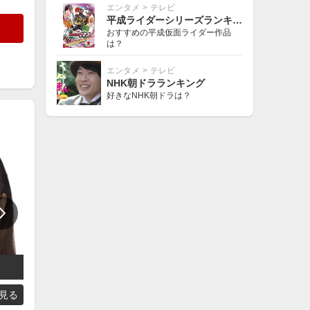
エンタメ
>
テレビ
平成ライダーシリーズランキング
おすすめの平成仮面ライダー作品
は？
エンタメ
>
テレビ
NHK朝ドラランキング
好きなNHK朝ドラは？
佐藤仁美
梅沢富美男
見る