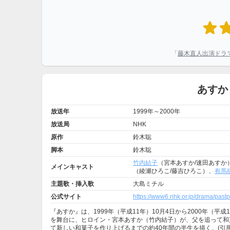
「
藤木直人出演ドラ
あすか
放送年
1999年～2000年
放送局
NHK
原作
鈴木聡
脚本
鈴木聡
竹内結子
（宮本あすか/速田あすか
メインキャスト
（綾瀬ひろこ/藤吉ひろこ）、
有馬
主題歌・挿入歌
大島ミチル
公式サイト
https://www6.nhk.or.jp/drama/past
『あすか』は、1999年（平成11年）10月4日から2000年（平
を舞台に、ヒロイン・宮本あすか（竹内結子）が、父を追って和
て新しい和菓子を作り上げるまでの約40年間の半生を描く。(引用