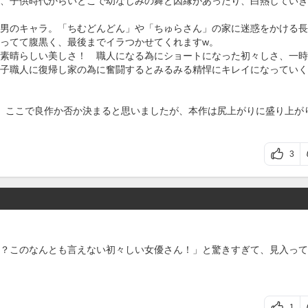
、子供時代からいとこで幼なじみの舞と因縁があったり、白熱していき
男のキャラ。「ちむどんどん」や「ちゅらさん」の家に迷惑をかける長
ってて腹黒く、最後までイラつかせてくれますw。
素晴らしい美しさ！ 職人になる為にショートになった初々しさ、一時
子職人に復帰し家の為に奮闘するとみるみる精悍にキレイになっていく
、ここで良作か否か決まると思いましたが、本作は尻上がりに盛り上が
3
？このなんとも言えない初々しい女優さん！」と驚きすぎて、見入って
1