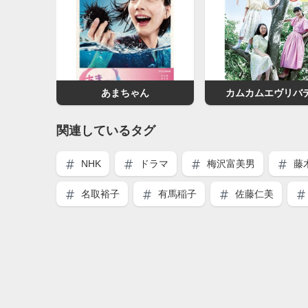
あまちゃん
カムカムエヴリバ
関連しているタグ
NHK
ドラマ
梅沢富美男
藤
名取裕子
有馬稲子
佐藤仁美