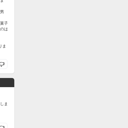
ま
男
菓子
のは
りま
しま