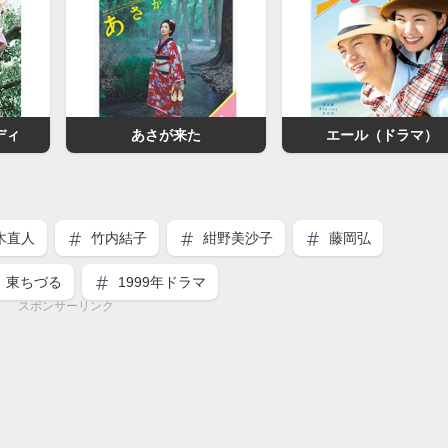
ディ
あさが来た
エール（ドラマ）
木直人
竹内結子
紺野美沙子
藤岡弘
東ちづる
1999年ドラマ
スポンサーリンク