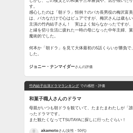
しかし、この後父との和菓子三本勝負や、店が傾いたり
す。
感心したのは「朝ドラ」恒例？のバカ長男役の梅沢富美
は、バカなだけで心はピュアですが、梅沢さんは歳もい
主演の竹内結子さん！ 実はよく知らなかったですが、
と縁を切り生活に疲れた一時の母になった中年主婦、菓
魔術的でした。
何本か「朝ドラ」を見て大体最初の5話くらいが勝負で
した。
ジョニー・ナンマイダー
さんの評価
竹内結子出演ドラマランキング
での感想・評価
和菓子職人さんのドラマ
母親がいつも朝ドラを観ていて、たまたまわたしが「誰
ったドラマです。
また観たくなってTSUTAYAに探しに行ったぐらい！
akamoto
さん(女性・50代)