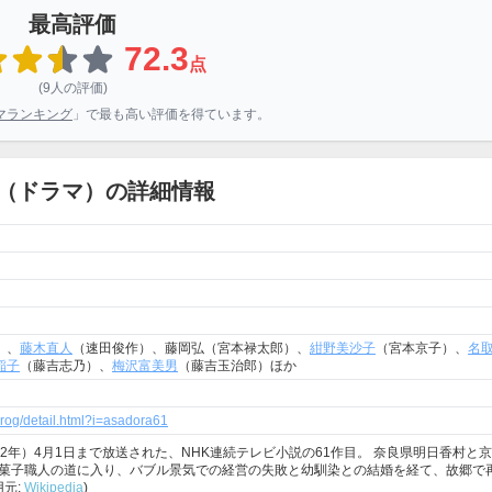
最高評価
72.3
点
(9人の評価)
マランキング
」で最も高い評価を得ています。
（ドラマ）の詳細情報
）、
藤木直人
（速田俊作）、藤岡弘（宮本禄太郎）、
紺野美沙子
（宮本京子）、
名
稲子
（藤吉志乃）、
梅沢富美男
（藤吉玉治郎）ほか
prog/detail.html?i=asadora61
成12年）4月1日まで放送された、NHK連続テレビ小説の61作目。 奈良県明日香村と
菓子職人の道に入り、バブル景気での経営の失敗と幼馴染との結婚を経て、故郷で
元:
Wikipedia
)