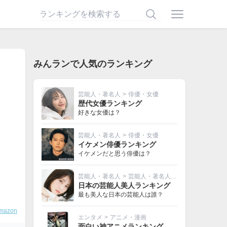
みんランで人気のランキング
芸能人・著名人
>
俳優・女優
歴代女優ランキング
好きな女優は？
芸能人・著名人
>
俳優・女優
イケメン俳優ランキング
イケメンだと思う俳優は？
芸能人・著名人
>
芸能人・著名人その他
日本の芸能人美人ランキング
最も美人な日本の芸能人は誰？
mazon
エンタメ
>
アニメ・漫画
面白い神アニメランキング