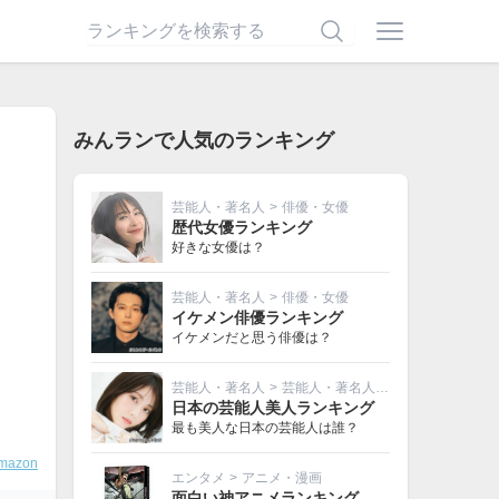
みんランで人気のランキング
芸能人・著名人
>
俳優・女優
歴代女優ランキング
好きな女優は？
芸能人・著名人
>
俳優・女優
イケメン俳優ランキング
イケメンだと思う俳優は？
芸能人・著名人
>
芸能人・著名人その他
日本の芸能人美人ランキング
最も美人な日本の芸能人は誰？
mazon
エンタメ
>
アニメ・漫画
面白い神アニメランキング