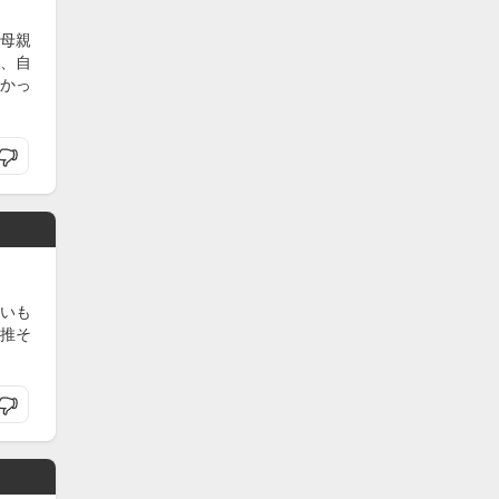
母親
、自
かっ
いも
推そ