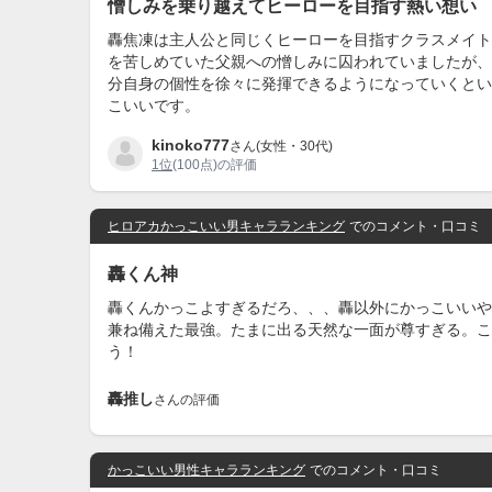
憎しみを乗り越えてヒーローを目指す熱い想い
轟焦凍は主人公と同じくヒーローを目指すクラスメイト
を苦しめていた父親への憎しみに囚われていましたが、
分自身の個性を徐々に発揮できるようになっていくとい
こいいです。
kinoko777
さん(女性・30代)
1位
(100点)の評価
ヒロアカかっこいい男キャラランキング
でのコメント・口コミ
轟くん神
轟くんかっこよすぎるだろ、、、轟以外にかっこいいや
兼ね備えた最強。たまに出る天然な一面が尊すぎる。こ
う！
轟推し
さんの評価
かっこいい男性キャラランキング
でのコメント・口コミ