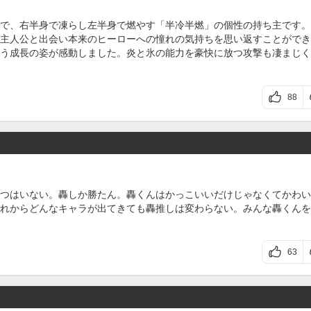
で、右半身で凍らし左半身で燃やす「半冷半燃」の個性の持ち主です。
主人公と出会い本来のヒーローへの憧れの気持ちを思い返すことができ
う成長の姿が感動しました。炎と氷の能力を豪快に放つ攻撃も凄まじく
88
つはいない。轟しか勝たん。轟くんはかっこいいだけじゃなくてかわい
れからどんなキャラが出てきても轟推しは変わらない。みんな轟くんを
63