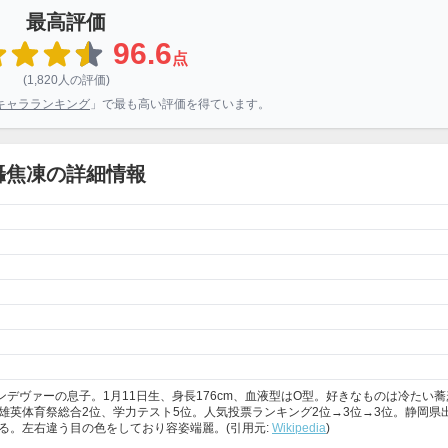
最高評価
96.6
点
(1,820人の評価)
キャラランキング
」で最も高い評価を得ています。
轟焦凍の詳細情報
エンデヴァーの息子。1月11日生、身長176cm、血液型はO型。好きなものは冷たい
、雄英体育祭総合2位、学力テスト5位。人気投票ランキング2位→3位→3位。静岡県
る。左右違う目の色をしており容姿端麗。(引用元:
Wikipedia
)