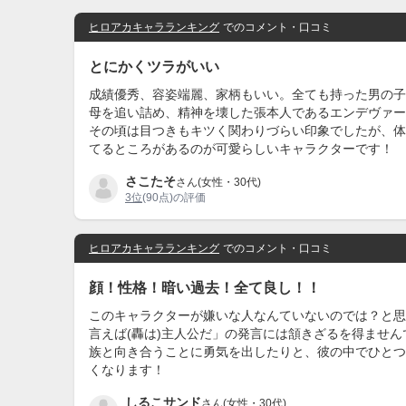
ヒロアカキャラランキング
でのコメント・口コミ
とにかくツラがいい
成績優秀、容姿端麗、家柄もいい。全ても持った男の子
母を追い詰め、精神を壊した張本人であるエンデヴァー
その頃は目つきもキツく関わりづらい印象でしたが、体
てるところがあるのが可愛らしいキャラクターです！
さこたそ
さん(女性・30代)
3位
(90点)の評価
ヒロアカキャラランキング
でのコメント・口コミ
顔！性格！暗い過去！全て良し！！
このキャラクターが嫌いな人なんていないのでは？と思
言えば(轟は)主人公だ」の発言には頷きざるを得ませ
族と向き合うことに勇気を出したりと、彼の中でひとつ
くなります！
しるこサンド
さん(女性・30代)