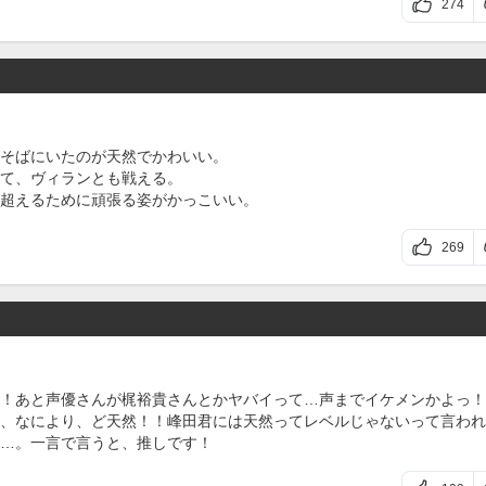
274
そばにいたのが天然でかわいい。
て、ヴィランとも戦える。
超えるために頑張る姿がかっこいい。
269
！あと声優さんが梶裕貴さんとかヤバイって…声までイケメンかよっ！
、なにより、ど天然！！峰田君には天然ってレベルじゃないって言われ
…。一言で言うと、推しです！