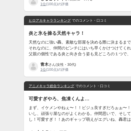
1位
(100点)の評価
ヒロアカキャラランキング
でのコメント・口コミ
炎と氷を操る天然キャラ！
天然なのに強い轟。素敵な部屋を決める際に決まるまで
それなのに、仲間のピンチにはいち早くかけつけてくれ
父親の個性である炎と向き合う姿も見どころの１つで、
青木
さん(女性・30代)
1位
(100点)の評価
アニメキャラ総合ランキング
でのコメント・口コミ
可愛すぎやろ、焦凍くんよ…
まず、イケメンやねぇ〜！！ビジュ良すぎだろぉぉ〜！
いし、頑張り屋なのがよくわかる。仲間思いで、そして
し！可愛すぎ！！あのギャップ萌えがエグいね、轟君は