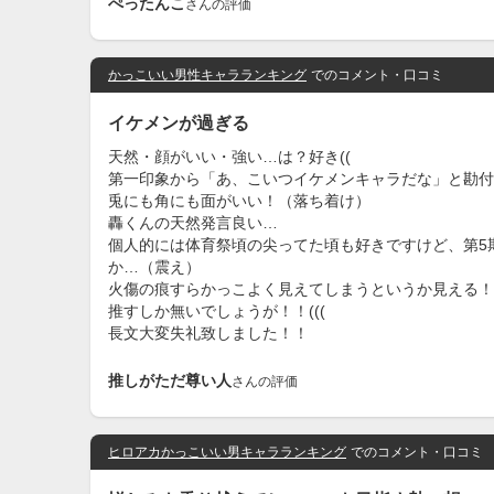
ぺったんこ
さんの評価
かっこいい男性キャラランキング
でのコメント・口コミ
イケメンが過ぎる
天然・顔がいい・強い…は？好き((
第一印象から「あ、こいつイケメンキャラだな」と勘付
兎にも角にも面がいい！（落ち着け）
轟くんの天然発言良い…
個人的には体育祭頃の尖ってた頃も好きですけど、第5
か…（震え）
火傷の痕すらかっこよく見えてしまうというか見える！
推すしか無いでしょうが！！(((
長文大変失礼致しました！！
推しがただ尊い人
さんの評価
ヒロアカかっこいい男キャラランキング
でのコメント・口コミ