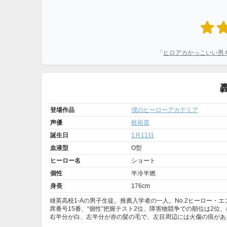
「
ヒロアカかっこいい男
登場作品
僕のヒーローアカデミア
声優
梶裕貴
誕生日
1月11日
血液型
O型
ヒーロー名
ショート
個性
半冷半燃
身長
176cm
雄英高校1-Aの男子生徒。推薦入学者の一人。No.2ヒーロー・
席番号15番、“個性”把握テスト2位、障害物競争での順位は2位
右半分が白、左半分が赤の髪の毛で、左目周辺には火傷の痕があ