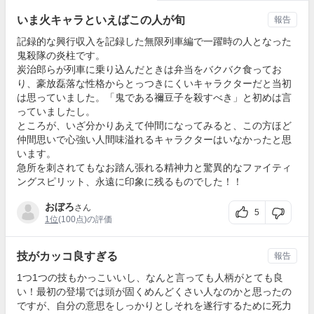
いま火キャラといえばこの人が旬
報告
記録的な興行収入を記録した無限列車編で一躍時の人となった
鬼殺隊の炎柱です。
炭治郎らが列車に乗り込んだときは弁当をバクバク食ってお
り、豪放磊落な性格からとっつきにくいキャラクターだと当初
は思っていました。「鬼である禰豆子を殺すべき」と初めは言
っていましたし。
ところが、いざ分かりあえて仲間になってみると、この方ほど
仲間思いで心強い人間味溢れるキャラクターはいなかったと思
います。
急所を刺されてもなお踏ん張れる精神力と驚異的なファイティ
ングスピリット、永遠に印象に残るものでした！！
おぼろ
さん
5
1位
(100点)の評価
技がカッコ良すぎる
報告
1つ1つの技もかっこいいし、なんと言っても人柄がとても良
い！最初の登場では頭が固くめんどくさい人なのかと思ったの
ですが、自分の意思をしっかりとしそれを遂行するために死力