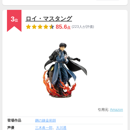
3
ロイ・マスタング
位
85.6
(223人が評価)
点
引用元:
Amazon
登場作品
鋼の錬金術師
声優
三木眞一郎
、
大川透