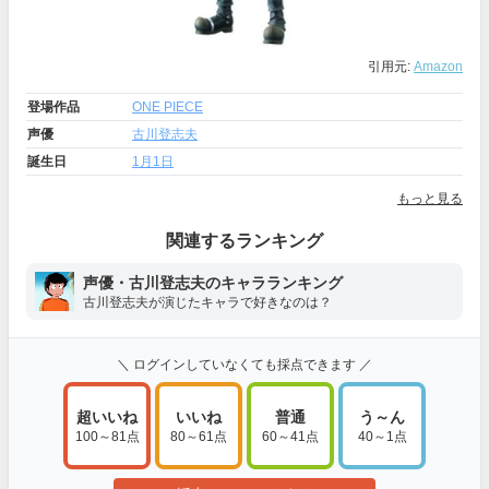
引用元:
Amazon
登場作品
ONE PIECE
声優
古川登志夫
誕生日
1月1日
もっと見る
関連するランキング
声優・古川登志夫のキャラランキング
古川登志夫が演じたキャラで好きなのは？
＼ ログインしていなくても採点できます ／
超いいね
いいね
普通
う～ん
100～81点
80～61点
60～41点
40～1点