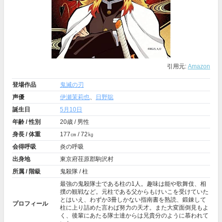
引用元:
Amazon
登場作品
鬼滅の刃
声優
伊瀬茉莉也
、
日野聡
誕生日
5月10日
年齢 / 性別
20歳 / 男性
身長 / 体重
177㎝ / 72㎏
会得呼吸
炎の呼吸
出身地
東京府荏原郡駒沢村
所属 / 階級
鬼殺隊 / 柱
最強の鬼殺隊士である柱の1人。趣味は能や歌舞伎、相
撲の観戦など。元柱である父からもけいこを受けていた
とはいえ、わずか3冊しかない指南書を熟読、鍛錬して
プロフィール
柱に上り詰めた言わば努力の天才。また大変面倒見もよ
く、後輩にあたる隊士達からは兄貴分のように慕われて