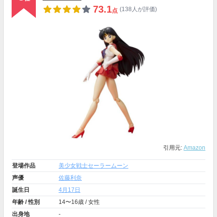
73.1
(138人が評価)
点
引用元:
Amazon
登場作品
美少女戦士セーラームーン
声優
佐藤利奈
誕生日
4月17日
年齢 / 性別
14〜16歳 / 女性
出身地
-