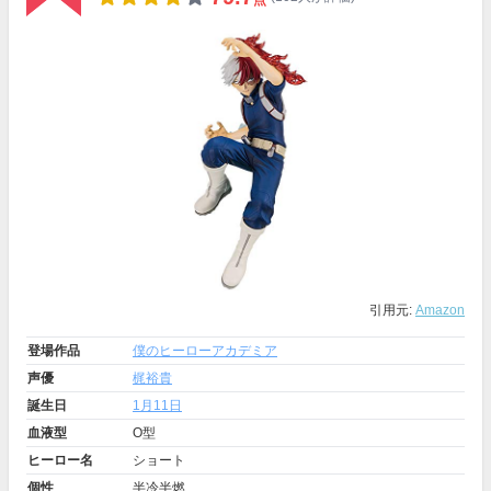
点
引用元:
Amazon
登場作品
僕のヒーローアカデミア
声優
梶裕貴
誕生日
1月11日
血液型
O型
ヒーロー名
ショート
個性
半冷半燃