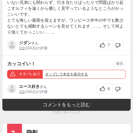
いない兄弟にも関わらず、行き当たりばったりで問題ばかり起
こすルフィを遠くから優しく見守っているようなところがかっ
こいいです。
とても悔しい最期を迎えますが、ワンピース作中の中でも数少
ないとても感動するシーンを見せてくれます……。そして何よ
り強くてかっこいい……。
ジダン
さん
7
1位
(100点)の評価
カッコイい！
報告
ネタバレあり
タップ
して本文を表示する
エース好き
さん
6
1位
(100点)の評価
コメントをもっと読む
スポンサーリンク
飛影