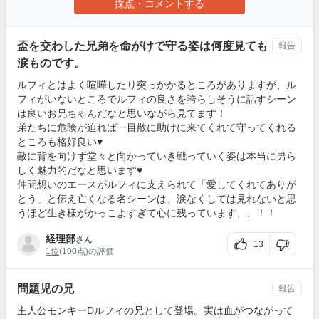
採点・コメントする
盃を交わした兄弟を命がけで守る姿は何度見ても
報告
涙ものです。
ルフィとはよく喧嘩したり突っかかるところがありますが、ル
フィがいないところでルフィの良さを誇らしそうに話すシーン
は良いお兄ちゃんだなと思いながら見てます！
弟たちに危険が迫れば一目散に助けに来てくれて守ってくれる
ところも格好良い♥
敵に背を向けず堂々と向かっていき戦っていく姿は本当に男ら
しく魅力的だなと思います♥
仲間想いのエースがルフィに支えられて「愛してくれてありが
とう」と伝え亡くなる名シーンは、涙なくしては見れないと思
うほど生き様がかっこよすぎて心に残っています、、！！
経理部
さん
13
1位
(100点)の評価
問題児の兄
報告
主人公モンキーDルフィの兄として登場。実は血がつながって