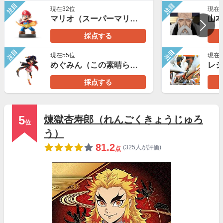
注目
注目
現在32位
現在2
マリオ（スーパーマリオブラザース）
山
採点する
注目
注目
現在55位
現在3
めぐみん（この素晴らしい世界に祝福を！）
レ
採点する
5
煉獄杏寿郎（れんごくきょうじゅろ
位
う）
81.2
(325人が評価)
点