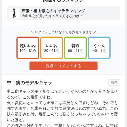
声優・檜山修之のキャラランキング
檜山修之が演じたキャラで好きなのは？
＼ ログインしていなくても採点できます ／
超いいね
いいね
普通
う～ん
100～81点
80～61点
60～41点
40～1点
採点・コメントする
中二病のモデルキャラ
報告
中二病キャラのモデルでは？というぐらいのとがり具合を見せ
るのが、この飛影ですね。
火・炎使いといっても正確には黒炎なんですけどね。それでも
強すぎます。包帯を解いて放つ黒龍波はものすごい威力。この
技を最初みた時、飛影こんなに強くなっちゃっていいの？と驚
いたほど。
この強さも好きですけど、性格とかもいいんですよね。口では