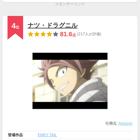
スポンサーリンク
4
ナツ・ドラグニル
位
81.6
(217人が評価)
点
引用元:
Amazon
登場作品
FAIRY TAIL