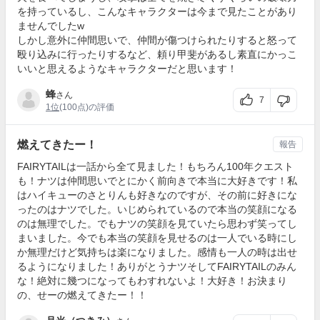
を持っているし、こんなキャラクターは今まで見たことがあり
ませんでしたw
しかし意外に仲間思いで、仲間が傷つけられたりすると怒って
殴り込みに行ったりするなど、頼り甲斐があるし素直にかっこ
いいと思えるようなキャラクターだと思います！
蜂
さん
7
1位
(100点)の評価
燃えてきたー！
報告
FAIRYTAILは一話から全て見ました！もちろん100年クエスト
も！ナツは仲間思いでとにかく前向きで本当に大好きです！私
はハイキューのさとりんも好きなのですが、その前に好きにな
ったのはナツでした。いじめられているので本当の笑顔になる
のは無理でした。でもナツの笑顔を見ていたら思わず笑ってし
まいました。今でも本当の笑顔を見せるのは一人でいる時にし
か無理だけど気持ちは楽になりました。感情も一人の時は出せ
るようになりました！ありがとうナツそしてFAIRYTAILのみん
な！絶対に幾つになってもわすれないよ！大好き！お決まり
の、せーの燃えてきたー！！