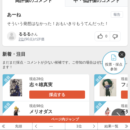
高評価のコメント
中・低評価のコメント
あーね
報告
そういう発想はなかった！おもいきりもうてんだった！
るるる
さん
0
2位
(90点)の評価
新着・注目
まだまだ採点・コメントが少ない候補です。ご存知の場合はぜひ採点をお願いし
投票・採点
ます！
参加
注目
注目
現在28位
現在3
志々雄真実
フ
採点する
注目
注目
現在98位
現在2
メリオダス
不
ページ内ジャンプ
採点する
先頭
---
1位
結果一覧