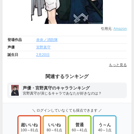
引用元:
Amazon
登場作品
炎炎ノ消防隊
声優
宮野真守
誕生日
2月20日
もっと見る
関連するランキング
声優・宮野真守のキャラランキング
宮野真守が演じるキャラであなたが好きなのは？
＼ ログインしていなくても採点できます ／
超いいね
いいね
普通
う～ん
100～81点
80～61点
60～41点
40～1点