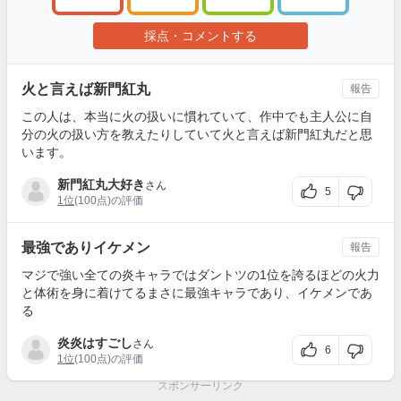
採点・コメントする
火と言えば新門紅丸
報告
この人は、本当に火の扱いに慣れていて、作中でも主人公に自
分の火の扱い方を教えたりしていて火と言えば新門紅丸だと思
います。
新門紅丸大好き
さん
5
1位
(100点)の評価
最強でありイケメン
報告
マジで強い全ての炎キャラではダントツの1位を誇るほどの火力
と体術を身に着けてるまさに最強キャラであり、イケメンであ
る
炎炎はすごし
さん
6
1位
(100点)の評価
スポンサーリンク