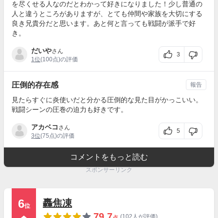
を尽くせる人なのだとわかって好きになりました！少し普通の
人と違うところがありますが、とても仲間や家族を大切にする
良き兄貴分だと思います。あと何と言っても戦闘が派手で好
き。
だいや
さん
3
1位
(100点)の評価
圧倒的存在感
報告
見たらすぐに炎使いだと分かる圧倒的な見た目がかっこいい。
戦闘シーンの圧巻の迫力も好きです。
アカベコ
さん
5
3位
(75点)の評価
コメントをもっと読む
スポンサーリンク
6
轟焦凍
位
79.7
(102人が評価)