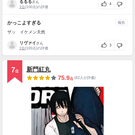
るるる
さん
4
1位
(100点)の評価
かっこよすぎる
報告
ザッ イケメン天然
リヴァイ
さん
3
1位
(100点)の評価
7
新門紅丸
位
75.9
(82人が評価)
点