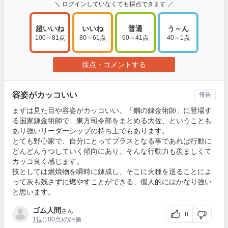
＼ ログインしていなくても採点できます ／
超いいね
いいね
普通
う～ん
100～81点
80～61点
60～41点
40～1点
採点・コメントする
容姿がカッコいい
報告
まずは見た目や容姿がカッコいい。「鋼の錬金術師」に登場す
る国家錬金術師で、東方司令部をまとめる大佐、ということも
あり強いリーダーシップの持ち主でもあります。
とても野心家で、自分にとってプラスとなる事であれば行動に
どんどんうつしていく傾向にあり、そんな行動力も羨ましくて
カッコ良く感じます。
技としては燃焼物を瞬時に錬成し、そこに火種を送ることによ
って灰も残さずに燃やすことができる、個人的にはかなり強い
と思います。
ゴム人間
さん
8
1位
(100点)の評価