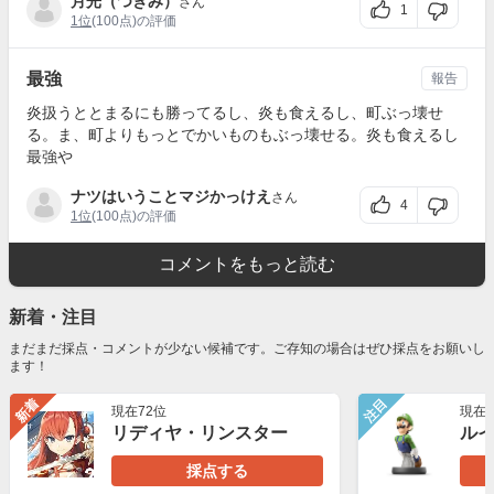
月光（つきみ）
さん
1
1位
(100点)の評価
最強
報告
炎扱うととまるにも勝ってるし、炎も食えるし、町ぶっ壊せ
る。ま、町よりもっとでかいものもぶっ壊せる。炎も食えるし
最強や
ナツはいうことマジかっけえ
さん
4
1位
(100点)の評価
コメントをもっと読む
新着・注目
まだまだ採点・コメントが少ない候補です。ご存知の場合はぜひ採点をお願いし
ます！
新着
注目
現在72位
現在5
リディヤ・リンスター
ル
採点する