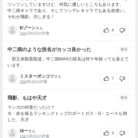
ツンツンしていますけど、何気に優しいところもあります。
中二病キャラであり、そしてツンデレキャラでもある炎使い。
それが飛影。渋しぎる！
Bゾーン
さん
6
1位
(100点)の評価
中二病のような技名がカッコ良かった
報告
「邪王炎殺黒龍波」中二病MAXの技名は何十年経っても覚えて
います。
ミスターポンコツ
さん
7
2位
(85点)の評価
飛影、もはや天才
報告
マンガの何巻だったけ？
火・炎を操るランキングトップのポートガス・D・エースも倒
した、天才
ゆー
さん
0
1位
(100点)の評価