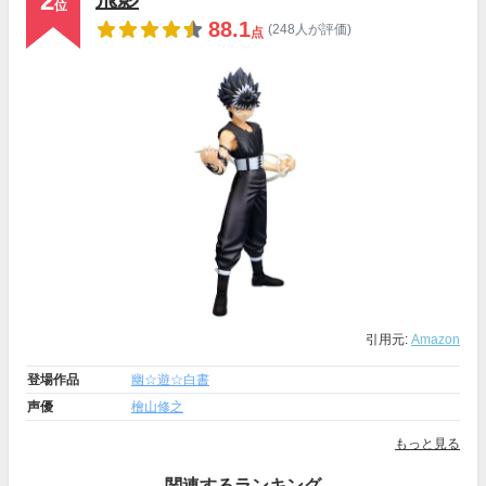
2
位
88.1
(248人が評価)
点
引用元:
Amazon
登場作品
幽☆遊☆白書
声優
檜山修之
もっと見る
関連するランキング