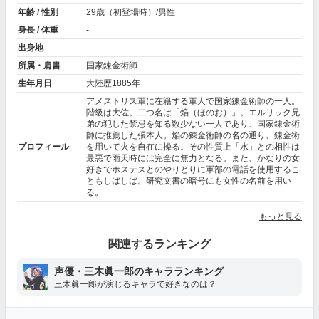
年齢 / 性別
29歳（初登場時）/男性
身長 / 体重
-
出身地
-
所属・肩書
国家錬金術師
生年月日
大陸歴1885年
アメストリス軍に在籍する軍人で国家錬金術師の一人。
階級は大佐。二つ名は「焔（ほのお）」。エルリック兄
弟の犯した禁忌を知る数少ない一人であり、国家錬金術
師に推薦した張本人。焔の錬金術師の名の通り、錬金術
プロフィール
を用いて火を自在に操る。その性質上「水」との相性は
最悪で雨天時には完全に無力となる。また、かなりの女
好きでホステスとのやりとりに軍部の電話を使用するこ
ともしばしば。研究文書の暗号にも女性の名前を用い
る。
もっと見る
関連するランキング
声優・三木眞一郎のキャラランキング
三木眞一郎が演じるキャラで好きなのは？