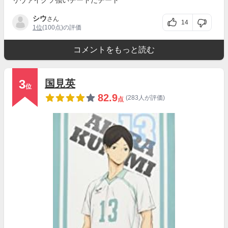
リヴァイクソ強いチートだチート
シウ
さん
14
1位
(100点)の評価
コメントをもっと読む
3
国見英
位
82.9
(283人が評価)
点