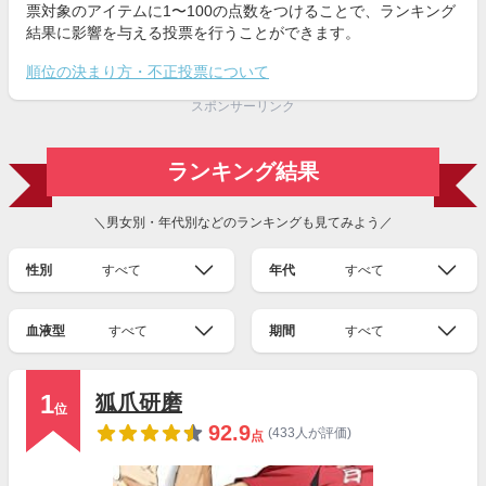
票対象のアイテムに1〜100の点数をつけることで、ランキング
結果に影響を与える投票を行うことができます。
順位の決まり方・不正投票について
スポンサーリンク
ランキング結果
＼男女別・年代別などのランキングも見てみよう／
性別
すべて
年代
すべて
血液型
すべて
期間
すべて
1
狐爪研磨
位
92.9
(433人が評価)
点