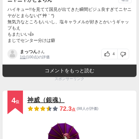
ハイキュー!!を見てて国見が出てきた瞬間ビジュ良すぎてニヤニ
ヤがとまらない(*´艸｀*)
無気力なところもいいし、塩キャラメルが好きとかいうギャッ
プもえ
もまたいい👍️
まじでセンター分けは癖
まっつん
さん
4
1位
(100点)の評価
コメントをもっと読む
スポンサーリンク
4
神威（銀魂）
位
72.3
(98人が評価)
点