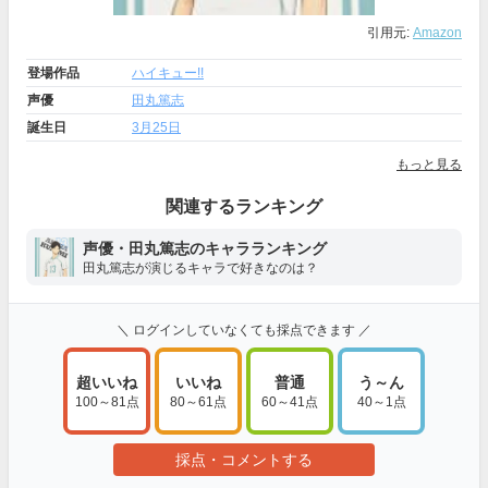
引用元:
Amazon
登場作品
ハイキュー!!
声優
田丸篤志
誕生日
3月25日
もっと見る
関連するランキング
声優・田丸篤志のキャラランキング
田丸篤志が演じるキャラで好きなのは？
＼ ログインしていなくても採点できます ／
超いいね
いいね
普通
う～ん
100～81点
80～61点
60～41点
40～1点
採点・コメントする