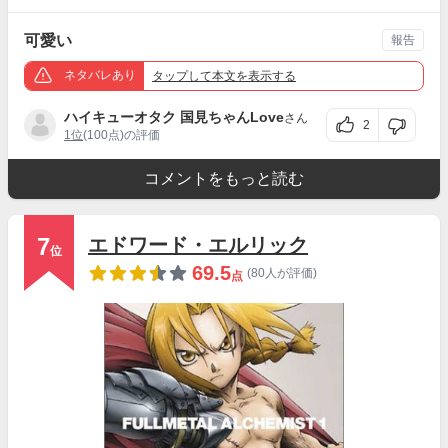
可愛い
報告
ネタバレあり
タップ
して本文を表示する
ハイキューオタク 国見ちゃんLove
さん
2
1位
(100点)の評価
コメントをもっと読む
7
エドワード・エルリック
位
69.5
(80人が評価)
点