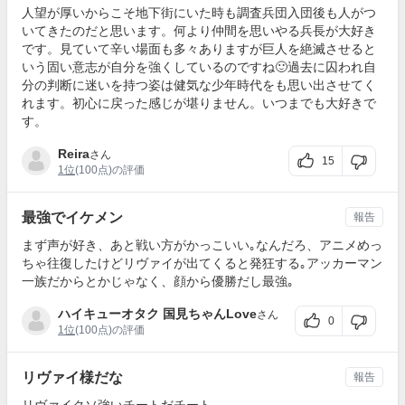
人望が厚いからこそ地下街にいた時も調査兵団入団後も人がつ
いてきたのだと思います。何より仲間を思いやる兵長が大好き
です。見ていて辛い場面も多々ありますが巨人を絶滅させると
いう固い意志が自分を強くしているのですね🙂過去に囚われ自
分の判断に迷いを持つ姿は健気な少年時代をも思い出させてく
れます。初心に戻った感じが堪りません。いつまでも大好きで
す。
Reira
さん
15
1位
(100点)の評価
最強でイケメン
報告
まず声が好き、あと戦い方がかっこいい｡なんだろ、アニメめっ
ちゃ往復したけどリヴァイが出てくると発狂する｡アッカーマン
一族だからとかじゃなく、顔から優勝だし最強｡
ハイキューオタク 国見ちゃんLove
さん
0
1位
(100点)の評価
リヴァイ様だな
報告