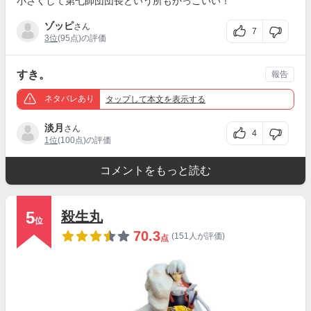
小さくして第七師団団長という所もかっこいい！
ゾッピ
さん
7
3位
(95点)の評価
すき。
報告
ネタバレあり
タップ
して本文を表示する
淡月
さん
4
1位
(100点)の評価
コメントをもっと読む
5
殺生丸
位
70.3
(151人が評価)
点