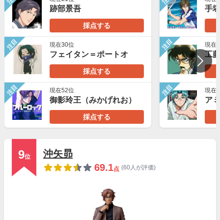
跡部景吾
手
採点する
注目
注目
現在30位
現在2
フェイタン＝ポートオ
工
採点する
注目
注目
現在52位
現在5
御影玲王（みかげれお）
ア
採点する
9
沖矢昴
位
69.1
(60人が評価)
点