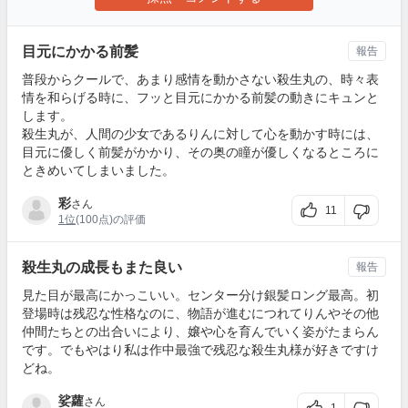
目元にかかる前髪
報告
普段からクールで、あまり感情を動かさない殺生丸の、時々表
情を和らげる時に、フッと目元にかかる前髪の動きにキュンと
します。
殺生丸が、人間の少女であるりんに対して心を動かす時には、
目元に優しく前髪がかかり、その奥の瞳が優しくなるところに
ときめいてしまいました。
彩
さん
11
1位
(100点)の評価
殺生丸の成長もまた良い
報告
見た目が最高にかっこいい。センター分け銀髪ロング最高。初
登場時は残忍な性格なのに、物語が進むにつれてりんやその他
仲間たちとの出合いにより、嬢や心を育んでいく姿がたまらん
です。でもやはり私は作中最強で残忍な殺生丸様が好きですけ
どね。
娑蘿
さん