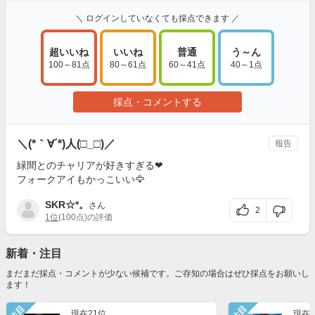
＼ ログインしていなくても採点できます ／
超いいね
いいね
普通
う～ん
100～81点
80～61点
60～41点
40～1点
採点・コメントする
＼(*｀∀´*)人(□_□)／
報告
緑間とのチャリアが好きすぎる❤
フォークアイもかっこいい🦅
SKR☆*。
さん
2
1位
(100点)の評価
新着・注目
まだまだ採点・コメントが少ない候補です。ご存知の場合はぜひ採点をお願いし
ます！
注目
注目
現在21位
現在6