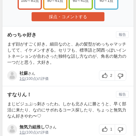
100～81点
80～61点
60～41点
40～1点
採点・コメントする
めっちゃ好き
報告
まず顔がすごく好き。細目なのと、あの髪型がめっちゃマッチ
してて、イケメンすぎる。セリフも、標準語と関西っぽいイン
トネーションが合わさった独特な話し方なのが、角名の魅力の
一つだと思う。大好き。
社蘇
さん
2
1位
(100点)の評価
すなりん！
報告
まじビジュぶっ刺さったわ。しかも北さんに勝とうと、早く部
活に来たり、なのにサボれるコース探したり、ちょっと無気力
なん好きやわ〜♡
無気力組推し♡
さん
1
1位
(100点)の評価