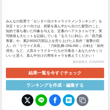
みんなの投票で「センター分けキャライケメンランキング」を
決定！センター分けは、前髪を真ん中から分けた髪型のこと。
知的で落ち着いた印象を与える、定番のヘアスタイルです。実
写映画も大ヒットを記録している『るろうに剣心』の「四乃森
青紫」や、累計8000万部以上を売り上げた人気作『進撃の巨
人』の「リヴァイ兵長」、『刀剣乱舞-ONLINE-』の剣士「加州
清光」など、人気キャラクターたちが大集合！あなたがカッコ
いいと思う、真ん中分けの男性キャラを教えてください！
最終更新日: 2026/08/08
結果一覧を今すぐチェック
ランキングを作成・編集する