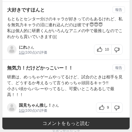
大好きですほんと
報告
もともとセンター分けのキャラが好きってのもあるけれど、私
を無気力キャラの沼に連れ込んだのは彼です😇😇😇
私は個人的に研磨くんがいろんなアニメの中で最推しなのでこ
れからも貢いでいきます(((
にれ
さん
10
1位
(100点)の評価
無気力！だけどかっこいー！！
報告
研磨は、めっちゃゲームやってるけど、試合のときは相手を見
て、どうするか考えるって言うめっちゃ頭回るキャラ!!
小さい頃からバレーやってるし、可愛いところあるしで最
高！！！
国見ちゃん推し！
さん
9
1位
(100点)の評価
コメントをもっと読む
スポンサーリンク