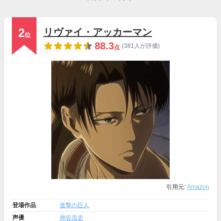
2
リヴァイ・アッカーマン
位
88.3
(381人が評価)
点
引用元:
Amazon
登場作品
進撃の巨人
声優
神谷浩史