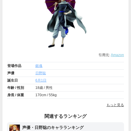
引用元:
Amazon
登場作品
銀魂
声優
日野聡
誕生日
6月1日
年齢 / 性別
18歳 / 男性
身長 / 体重
170cm / 55kg
もっと見る
関連するランキング
声優・日野聡のキャラランキング