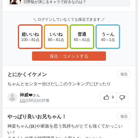
日野聡が演じるキャラで好きなのは？
＼ ログインしていなくても採点できます ／
超いいね
いいね
普通
う～ん
100～81点
80～61点
60～41点
40～1点
採点・コメントする
とにかくイケメン
報告
ちゃんとセンター分けだしこのランキングにぴったり
神威❤️
さん
9
1位
(100点)の評価
やっぱり良いお兄ちゃん！
報告
神楽ちゃん(妹)や家族を思う気持ちがとても強くてかっこい
い！