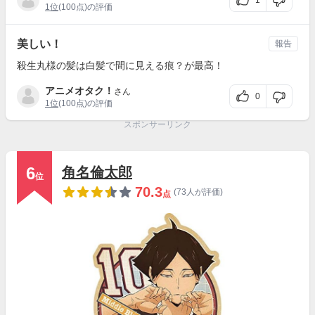
1
1位
(100点)の評価
美しい！
報告
殺生丸様の髪は白髪で間に見える痕？が最高！
アニメオタク！
さん
0
1位
(100点)の評価
スポンサーリンク
6
角名倫太郎
位
70.3
(73人が評価)
点