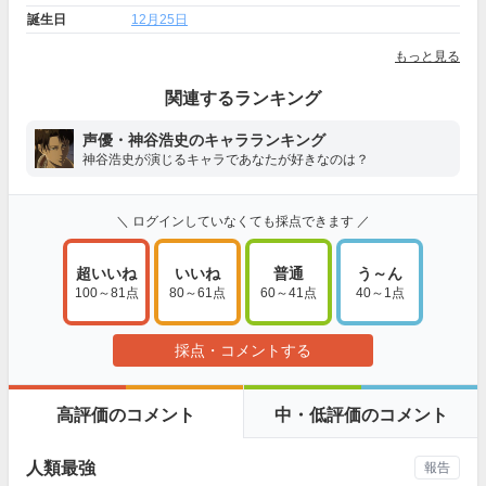
誕生日
12月25日
もっと見る
関連するランキング
声優・神谷浩史のキャラランキング
神谷浩史が演じるキャラであなたが好きなのは？
＼ ログインしていなくても採点できます ／
超いいね
いいね
普通
う～ん
100～81点
80～61点
60～41点
40～1点
採点・コメントする
高評価のコメント
中・低評価のコメント
人類最強
報告