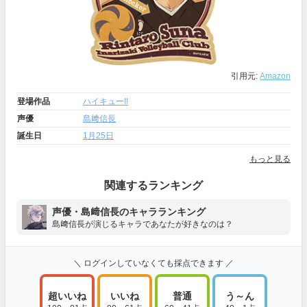
引用元:
Amazon
登場作品
ハイキュー!!
声優
島﨑信長
誕生日
1月25日
もっと見る
関連するランキング
声優・島﨑信長のキャラランキング
島﨑信長が演じるキャラであなたが好きなのは？
＼ ログインしていなくても採点できます ／
超いいね
いいね
普通
う～ん