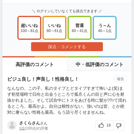
＼ ログインしていなくても採点できます ／
超いいね
いいね
普通
う～ん
100～81点
80～61点
60～41点
40～1点
採点・コメントする
高評価のコメント
中・低評価のコメント
ビジュ良し！声良し！性格良し！
報告
なんなの、この子。私のタイプとどタイプすぎて怖いよ(笑)ま
ず初登場時で日向と出会うところで孤爪くんの目と声に心を射
抜かれました。そして試合中にトスをあげる時に髪がﾌﾜｯて揺れ
るところ、最高かよ。自分は根性がない、強いのは皆、とか絶
対に奢らない性格も最高。もう語り尽くせませんね。
さくらさん
さん
19
1位
(100点)の評価