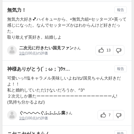
無気力！
報告
無気力大好き💕ハイキューから、⇨無気力組⇨セッターズ⇨英って
感じになった。なんでセッターズかはわからんけど好きだっ
た。
取り敢えず英好き。結婚しよ
二次元に行きたい国見ファン
さん
13
1位
(100点)の評価
神様ありがとう(´；ω；`)ｳｯ…
報告
可愛いっ!!塩キャラメル美味しいよね!ね!国見ちゃん大好きだ
よ！！
私と婚約していただけないだろうか、^3^
２次元しか勝たーーーーーーーーーーーーーーーーーーん!
(気持ち分かるよね!)
ぐへへへへぐふふふふ腐
さん
7
1位
(100点)の評価
ニヤニヤがとまらん
報告