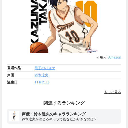
引用元:
Amazon
登場作品
黒子のバスケ
声優
鈴木達央
誕生日
11月21日
もっと見る
関連するランキング
声優・鈴木達央のキャラランキング
鈴木達央が演じるキャラであなたが好きなのは？