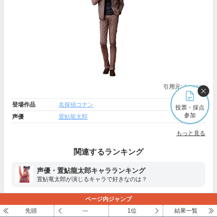
引用元:
Amazon
登場作品
名探偵コナン
投票・採点
参加
声優
置鮎龍太郎
もっと見る
関連するランキング
声優・置鮎龍太郎キャラランキング
置鮎竜太郎が演じるキャラで好きなのは？
ページ内ジャンプ
＼ ログインしていなくても採点できます ／
先頭
---
1位
結果一覧