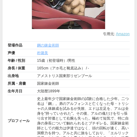
引用元:
Amazon
登場作品
鋼の錬金術師
声優
朴璐美
年齢 / 性別
15歳（初登場時）/男性
身長 / 体重
165cm（アホ毛と靴底込み） / -
出身地
アメストリス国東部リゼンブール
所属・肩書
国家錬金術師
生年月日
大陸暦1899年
史上最年少で国家錬金術師の試験に合格した少年。二つ
名は「鋼」。弟のアルフォンスと亡くなった母・トリシ
ャの人体錬成を試みるが失敗、エドは左足を、アルは全
身を"持っていかれた"。その後、アルの魂だけを引っ張
り出す対価として右腕も失った。極めて短気で、特に自
プロフィール
身の身長について触れられるとブチギレる。国家錬金術
師としての能力は伊達ではなく、頭の回転が速く、高い
洞察力を持つ。アルと共に旅をしており、「エルリック