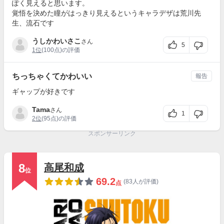
ぽく見えると思います。
覚悟を決めた瞳がはっきり見えるというキャラデザは荒川先
生、流石です
うしかわいさこ
さん
5
1位
(100点)の評価
ちっちゃくてかわいい
報告
ギャップが好きです
Tama
さん
1
2位
(95点)の評価
スポンサーリンク
8
高尾和成
位
69.2
(83人が評価)
点