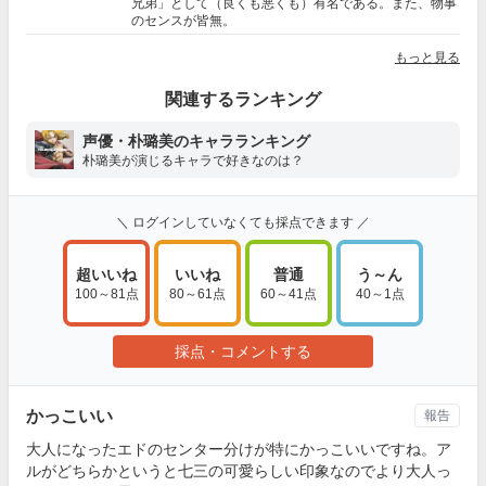
兄弟」として（良くも悪くも）有名である。また、物事
のセンスが皆無。
もっと見る
関連するランキング
声優・朴璐美のキャラランキング
朴璐美が演じるキャラで好きなのは？
＼ ログインしていなくても採点できます ／
超いいね
いいね
普通
う～ん
100～81点
80～61点
60～41点
40～1点
採点・コメントする
かっこいい
報告
大人になったエドのセンター分けが特にかっこいいですね。ア
ルがどちらかというと七三の可愛らしい印象なのでより大人っ