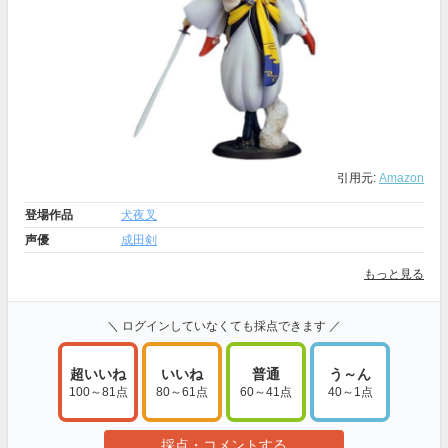
引用元:
Amazon
登場作品
犬夜叉
声優
成田剣
もっと見る
＼ ログインしていなくても採点できます ／
超いいね
いいね
普通
う～ん
100～81点
80～61点
60～41点
40～1点
採点・コメントする