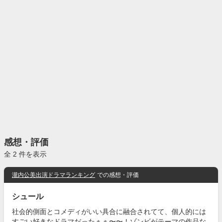
感想・評価
全 2 件を表示
瀧内公美出演ドラマランキング
での感想・評価
シュール
社会的側面とコメディがいい具合に融合されてて、個人的には
すごい好きなドラマだったぁぁ〜〜！ゾンビがテーマの作品な