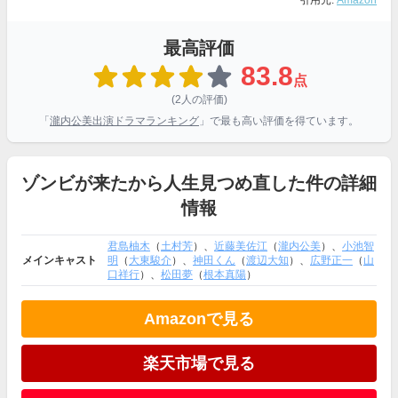
引用元:
Amazon
最高評価
83.8
点
(2人の評価)
「
瀧内公美出演ドラマランキング
」で最も高い評価を得ています。
ゾンビが来たから人生見つめ直した件の詳細
情報
君島柚木
（
土村芳
）、
近藤美佐江
（
瀧内公美
）、
小池智
メインキャスト
明
（
大東駿介
）、
神田くん
（
渡辺大知
）、
広野正一
（
山
口祥行
）、
松田夢
（
根本真陽
）
Amazonで見る
楽天市場で見る