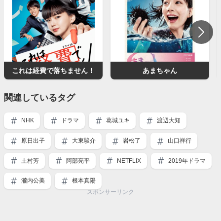
これは経費で落ちません！
あまちゃん
関連しているタグ
NHK
ドラマ
葛城ユキ
渡辺大知
原日出子
大東駿介
岩松了
山口祥行
土村芳
阿部亮平
NETFLIX
2019年ドラマ
瀧内公美
根本真陽
スポンサーリンク