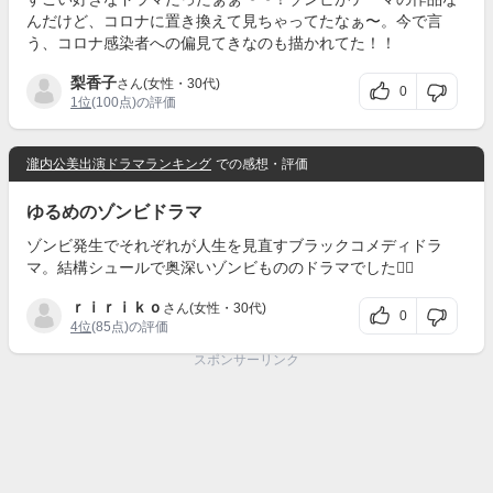
んだけど、コロナに置き換えて見ちゃってたなぁ〜。今で言
う、コロナ感染者への偏見てきなのも描かれてた！！
梨香子
さん(女性・30代)
0
1位
(100点)の評価
瀧内公美出演ドラマランキング
での感想・評価
ゆるめのゾンビドラマ
ゾンビ発生でそれぞれが人生を見直すブラックコメディドラ
マ。結構シュールで奥深いゾンビもののドラマでした🧟‍♀️
ｒｉｒｉｋｏ
さん(女性・30代)
0
4位
(85点)の評価
スポンサーリンク