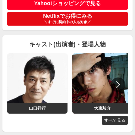
Yahoo!ショッピングで見る
Netflixでお得にみる
＼すでに契約中の人も対象／
キャスト(出演者)・登場人物
山口祥行
大東駿介
すべて見る