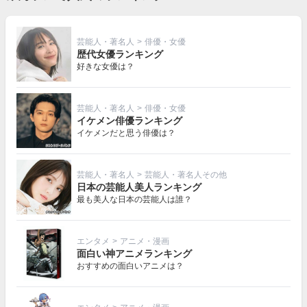
芸能人・著名人
>
俳優・女優
歴代女優ランキング
好きな女優は？
芸能人・著名人
>
俳優・女優
イケメン俳優ランキング
イケメンだと思う俳優は？
芸能人・著名人
>
芸能人・著名人その他
日本の芸能人美人ランキング
最も美人な日本の芸能人は誰？
エンタメ
>
アニメ・漫画
面白い神アニメランキング
おすすめの面白いアニメは？