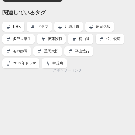
関連しているタグ
NHK
ドラマ
片瀬那奈
角田晃広
多部未華子
伊藤沙莉
桐山漣
松井愛莉
モロ師岡
重岡大毅
平山浩行
2019年ドラマ
韓英恵
スポンサーリンク