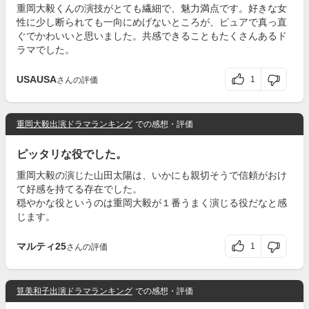
重岡大毅くんの演技がとても繊細で、魅力満点です。好きな女
性に少し断られても一向にめげないところが、ピュアで真っ直
ぐでかわいいと思いました。共感できることもたくさんあるド
ラマでした。
USAUSA
1
さんの評価
重岡大毅出演ドラマランキング
での感想・評価
ピッタリな役でした。
重岡大毅の演じた山田太陽は、いかにも親切そうで信頼がおけ
て好感を持てる存在でした。
穏やかな役というのは重岡大毅が１番うまく演じる役だなと感
じます。
マルティ25
1
さんの評価
筧美和子出演ドラマランキング
での感想・評価