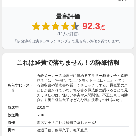
©NHK
最高評価
92.3
点
(11人の評価)
「
伊藤沙莉出演ドラマランキング
」で最も高い評価を得ています。
これは経費で落ちません！の詳細情報
石鹸メーカーの経理部に勤めるアラサー独身女子・森若
沙名子は、”平等”、”公正”をモットーに日々上がってく
あらすじ・スト
る領収書や請求書を厳しくチェックしする。最低限のこ
－リー
としか書かれていない領収書を徹底的に調べることで見
えてきたのは、怪しい事実や人間関係。不正に真っ向勝
負する奥手経理女子はどんな風に決着をつけるのか。
放送年
2019年
放送局
NHK
原作
青木祐子『これは経費で落ちません!』
脚本
渡辺千穂、藤平久子、蛭田直美