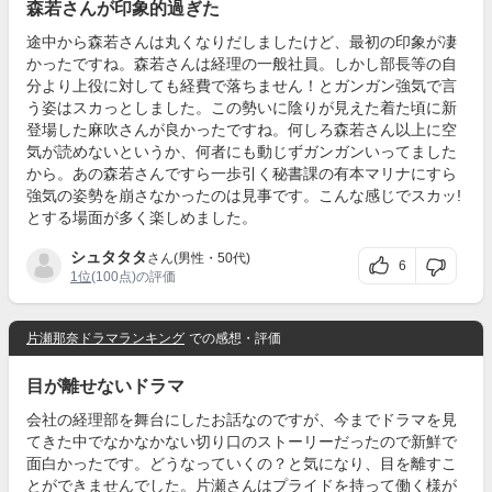
森若さんが印象的過ぎた
途中から森若さんは丸くなりだしましたけど、最初の印象が凄
かったですね。森若さんは経理の一般社員。しかし部長等の自
分より上役に対しても経費で落ちません！とガンガン強気で言
う姿はスカっとしました。この勢いに陰りが見えた着た頃に新
登場した麻吹さんが良かったですね。何しろ森若さん以上に空
気が読めないというか、何者にも動じずガンガンいってました
から。あの森若さんですら一歩引く秘書課の有本マリナにすら
強気の姿勢を崩さなかったのは見事です。こんな感じでスカッ!
とする場面が多く楽しめました。
シュタタタ
さん(男性・50代)
6
1位
(100点)の評価
片瀬那奈ドラマランキング
での感想・評価
目が離せないドラマ
会社の経理部を舞台にしたお話なのですが、今までドラマを見
てきた中でなかなかない切り口のストーリーだったので新鮮で
面白かったです。どうなっていくの？と気になり、目を離すこ
とができませんでした。片瀬さんはプライドを持って働く様が