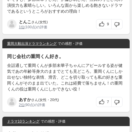
演技力も素晴らしい。いろんな面から楽しめる飽きないドラマ
であるというところがおすすめの理由！
とんこ
さん(女性)
9
1位
(100点)の評価
重岡大毅出演ドラマランキング
での感想・評価
同じ会社の重岡くん好き。
全話通して重岡くんが多部未華子ちゃんにアピールする姿が健
気であの年齢等身大のままでとても見どころ。重岡くんにしか
出せない独特な表情、滑舌、どこを切り取っても私の好きな重
岡くんがそのまま出ていた。これは経費で落ちません！の重岡
くんの役は重岡くんにしかできない役！
あすか
さん(女性・20代)
7
2位
(90点)の評価
ドラマ10ランキング
での感想・評価