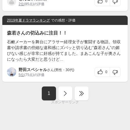
0
2位
(85点)の評価
2019年夏ドラマランキング
での感想・評価
森若さんの切込みに注目！！
石鹸メーカーを舞台にアラサー経理女子が奮闘する物語。領収
書や請求書の些細な違和感にズバッと切り込む”森若さん”の媚
びない感じが非常に好感が持てました。まあこんな子が奥さん
になったら大変だと思うけど...
野田スペシャル
さん(男性・30代)
0
5位
(75点)の評価
1
スポンサーリンク