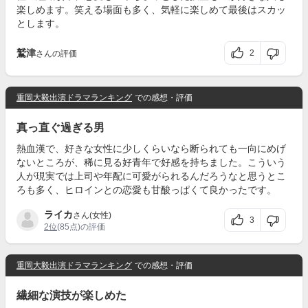
楽しめます。笑える場面も多く、気軽に楽しめて最後はスカッ
とします。
鷲津
2
さんの評価
重岡大毅出演ドラマランキング
での感想・評価
真っ直ぐ過ぎる男
熱血漢で、好きな女性に少しくらいなら断られても一向にめげ
ないところが、稀に見る好青年で好感を持ちました。こういう
人が現実では上司や年配に可愛がられるんだろうなと思うとこ
ろも多く、ヒロインとの恋愛も甘酸っぱくて良かったです。
ライカ
さん(女性)
3
2位
(85点)の評価
重岡大毅出演ドラマランキング
での感想・評価
繊細な演技が楽しめた