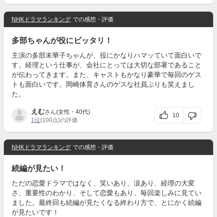
NHKドラマランキング
での感想・評価
多部ちゃんが役にピッタリ！
主演の多部未華子ちゃんが、役にかなりハマッていて面白いで
す。経理という仕事が、会社にとっては大切な部署であること
が伝わってきます。また、キャストもかなり豪華で毎回のゲス
トも面白いです。岡崎体育さんのゲスな社員ぶりも笑えまし
た。
えむ
さん(女性・40代)
10
1位
(100点)の評価
NHKドラマランキング
での感想・評価
続編が見たい！
ただの恋愛ドラマではなく、笑いあり、涙あり、経理の大変
さ、重要性のわかり、そして恋愛もあり、毎回楽しみに見てい
ました。最終回も続編が見たくなる終わり方で、とにかく続編
が見たいです！