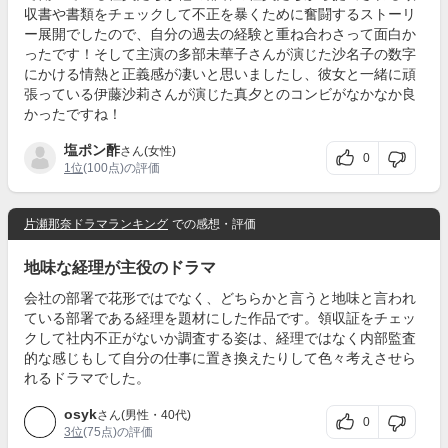
収書や書類をチェックして不正を暴くために奮闘するストーリ
ー展開でしたので、自分の過去の経験と重ね合わさって面白か
ったです！そして主演の多部未華子さんが演じた沙名子の数字
にかける情熱と正義感が凄いと思いましたし、彼女と一緒に頑
張っている伊藤沙莉さんが演じた真夕とのコンビがなかなか良
かったですね！
塩ポン酢
さん(女性)
0
1位
(100点)の評価
片瀬那奈ドラマランキング
での感想・評価
地味な経理が主役のドラマ
会社の部署で花形ではでなく、どちらかと言うと地味と言われ
ている部署である経理を題材にした作品です。領収証をチェッ
クして社内不正がないか調査する姿は、経理ではなく内部監査
的な感じもして自分の仕事に置き換えたりして色々考えさせら
れるドラマでした。
osyk
さん(男性・40代)
0
3位
(75点)の評価