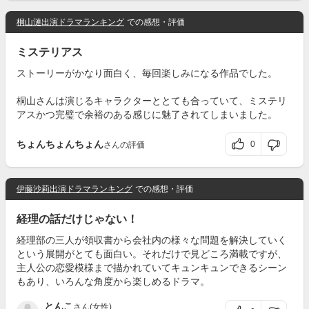
桐山漣出演ドラマランキング
での感想・評価
ミステリアス
ストーリーがかなり面白く、毎回楽しみになる作品でした。
桐山さんは演じるキャラクターととても合っていて、ミステリ
アスかつ完璧で余裕のある感じに魅了されてしまいました。
ちょんちょんちょん
0
さんの評価
伊藤沙莉出演ドラマランキング
での感想・評価
経理の話だけじゃない！
経理部の三人が領収書から会社内の様々な問題を解決していく
という展開がとても面白い。それだけで見どころ満載ですが、
主人公の恋愛模様まで描かれていてキュンキュンできるシーン
もあり、いろんな角度から楽しめるドラマ。
とんこ
さん(女性)