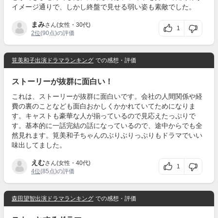
イメージ通りで、しかし終盤で見せる弱い姿も素敵でした。
まみ
さん(女性・30代)
1
2位
(90点)の評価
筧美和子出演ドラマランキング
での感想・評価
ストーリーが抜群に面白い！
これは、ストーリーが抜群に面白いです。会社の人間関係や経
費の裏のことなども面白おかしくかかれていてためになりま
す。キャストも豪華な人が揃っているので見応えたっぷりで
す。基本的に一話完結の話になっているので、途中からでも全
然見れます。筧美和子ちゃんのぶりぶりっぷりもドラマでいい
味出してました。
えむ
さん(女性・40代)
1
4位
(85点)の評価
森田望智出演ドラマランキング
での感想・評価