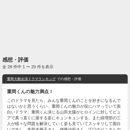
感想・評価
全 28 件中 1 〜 20 件を表示
重岡大毅出演ドラマランキング
での感想・評価
重岡くんの魅力満点！
このドラマを見たら、みんな重岡くんのことを好きになるんで
はないかと思うくらい、重岡くんの魅力が役にハマっていて面
白いドラマ。重岡くん演じる山田太陽がヒロインに対してピュ
アで真っ直ぐに接する姿にキュンキュンする。また経理部の三
人が様々な問題を解決していく姿も見ていてスッキリして面白
いですし、多部未華子さん、伊藤沙莉さん、江口のりこさんの