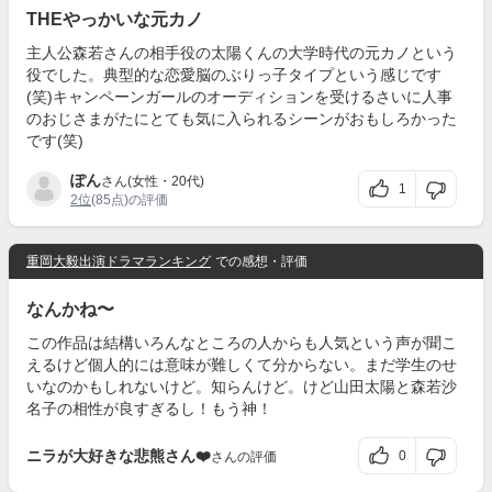
THEやっかいな元カノ
主人公森若さんの相手役の太陽くんの大学時代の元カノという
役でした。典型的な恋愛脳のぶりっ子タイプという感じです
(笑)キャンペーンガールのオーディションを受けるさいに人事
のおじさまがたにとても気に入られるシーンがおもしろかった
です(笑)
ぽん
さん(女性・20代)
1
2位
(85点)の評価
重岡大毅出演ドラマランキング
での感想・評価
なんかね〜
この作品は結構いろんなところの人からも人気という声が聞こ
えるけど個人的には意味が難しくて分からない。まだ学生のせ
いなのかもしれないけど。知らんけど。けど山田太陽と森若沙
名子の相性が良すぎるし！もう神！
ニラが大好きな悲熊さん❤️
0
さんの評価