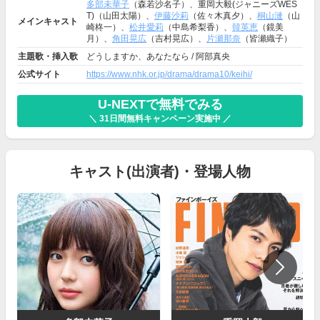
多部未華子
（森若沙名子）、重岡大毅(ジャニーズWES
T)（山田太陽）、
伊藤沙莉
（佐々木真夕）、
桐山漣
（山
メインキャスト
崎柊一）、
松井愛莉
（中島希梨香）、
韓英恵
（鏡美
月）、
角田晃広
（吉村晃広）、
片瀬那奈
（皆瀬織子）
主題歌・挿入歌
どうしますか、あなたなら / 阿部真央
公式サイト
https://www.nhk.or.jp/drama/drama10/keihi/
U-NEXTで無料でみる
＼ 31日間無料キャンペーン実施中 ／
キャスト(出演者)・登場人物