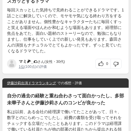
スカッとするドラマ
毎回スカッとした気持ちで見終わることができるドラマです。1
話ごとに解決していくので、モヤモヤ気になる終わり方をする
ことがありません。個性豊かなキャラクターたちに毎回くすっ
と笑える場面やほんわか和むような場面もあります。経理部に
焦点をあてた、面白い題材のストーリーなので、勉強にもなり
ますし、仕事をしていく上での新しい発見もあります。森田さ
んの演技もナチュラルでとてもよかったです。ずっと見ていた
くなるドラマでした。
マミ🌽_🌮
さん(女性・30代)
0
1位
(100点)の評価
伊藤沙莉出演ドラマランキング
での感想・評価
自分の過去の経験と重ね合わさって面白かったし、多部
未華子さんと伊藤沙莉さんのコンビが良かった
私は以前、ある会社の経理課で働いてたことがあって、日々、
数字とのにらめっこでしたし、経費の書類を受け取ってそれを
チェックする立場だったこともあります。このドラマは経理課
で働いている社員たちが他の部署の社員たちから提出される領