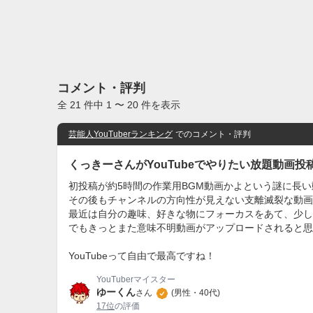
コメント・評判
全 21 件中 1 〜 20 件を表示
芸能人YouTuberランキング
でのコメント・評判
くっきーさんがYouTubeでやりたい放題動画
初投稿が約5時間の作業用BGM動画かよという謎に長い
その後もチャンネルの方向性が見えない支離滅裂な動画
最近は自分の趣味、好きな物にフォーカスをあて、少し
でもきっとまた意味不明動画がアップロードされると思
YouTubeって自由で最高ですね！
YouTuberマイスター
ゆーくん
さん
(男性・40代)
17位
の評価