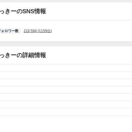
っきーのSNS情報
フォロワー数
216,594 (1159位)
っきーの詳細情報