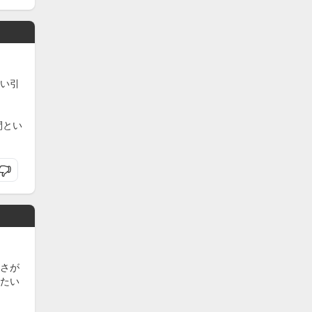
い引
間とい
さが
たい