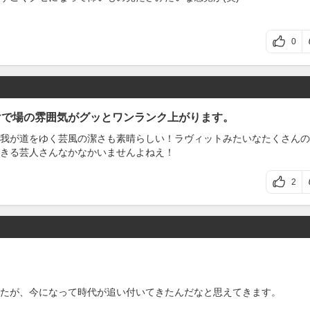
0
けで場の雰囲気がグッとワンランク上がります。
我が道をゆく芸風の潔さも素晴らしい！ラヴィットみたいなたくさんの
きる芸人さんなかなかいませんよねえ！
2
たが、今になって時代が追い付いてきたんだなと思えてきます。