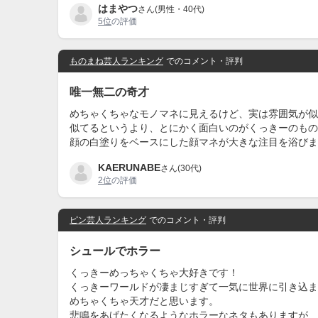
はまやつ
さん(男性・40代)
5位
の評価
ものまね芸人ランキング
でのコメント・評判
唯一無二の奇才
めちゃくちゃなモノマネに見えるけど、実は雰囲気が似
似てるというより、とにかく面白いのがくっきーのもの
顔の白塗りをベースにした顔マネが大きな注目を浴びま
KAERUNABE
さん(30代)
2位
の評価
ピン芸人ランキング
でのコメント・評判
シュールでホラー
くっきーめっちゃくちゃ大好きです！
くっきーワールドが凄まじすぎて一気に世界に引き込ま
めちゃくちゃ天才だと思います。
悲鳴をあげたくなるようなホラーなネタもありますが、