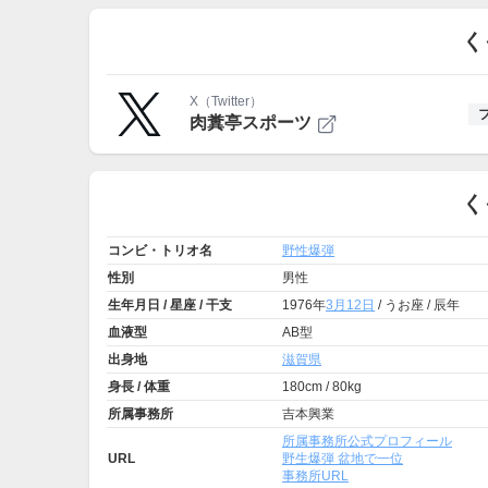
く
X（Twitter）
肉糞亭スポーツ
く
コンビ・トリオ名
野性爆弾
性別
男性
生年月日 / 星座 / 干支
1976年
3月12日
/ うお座 / 辰年
血液型
AB型
出身地
滋賀県
身長 / 体重
180cm / 80kg
所属事務所
吉本興業
所属事務所公式プロフィール
URL
野生爆弾 盆地で一位
事務所URL