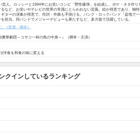
笑い芸人。ロッシーと1994年にお笑いコンビ「野性爆弾」を結成し、ボケ・ネタ作り
するなど、お笑いやテレビの世界の常識にとらわれない芸風。絵が得意であり、独特
、ギターの演奏が得意で、作詞・作曲も手掛ける。パンク・ロックバンド「盆地で一
ーを担当。同バンドでメジャーデビューも果たすなど、多方面で活躍している。
ズ』（監督・脚本）
肉糞華劇団～コサジ一杯の鳥の中身～』（脚本・主演）
年)/洋食を和食の味に変える
ンクインしているランキング