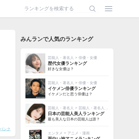
みんランで人気のランキング
芸能人・著名人
>
俳優・女優
歴代女優ランキング
好きな女優は？
芸能人・著名人
>
俳優・女優
イケメン俳優ランキング
イケメンだと思う俳優は？
芸能人・著名人
>
芸能人・著名人その他
日本の芸能人美人ランキング
最も美人な日本の芸能人は誰？
バンク
エンタメ
>
アニメ・漫画
面白い神アニメランキング