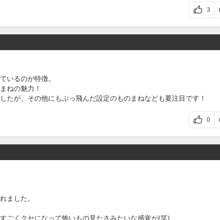
3
ているのが特徴。
まねの魅力！
したが、その他にもぶっ飛んだ設定のものまねなども要注目です！
0
れました。
すごくクセになって怖いもの見たさみたいな感覚が(笑)