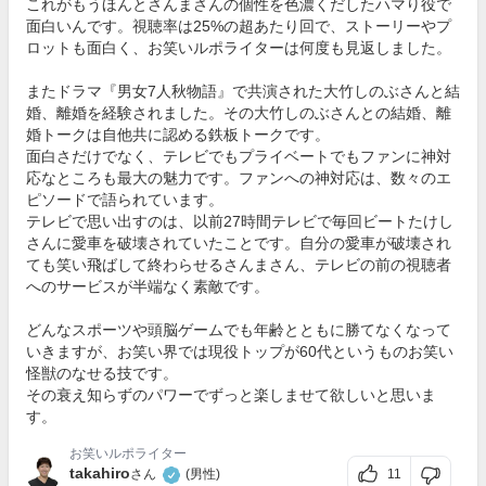
これがもうほんとさんまさんの個性を色濃くだしたハマり役で
面白いんです。視聴率は25%の超あたり回で、ストーリーやプ
ロットも面白く、お笑いルポライターは何度も見返しました。
またドラマ『男女7人秋物語』で共演された大竹しのぶさんと結
婚、離婚を経験されました。その大竹しのぶさんとの結婚、離
婚トークは自他共に認める鉄板トークです。
面白さだけでなく、テレビでもプライベートでもファンに神対
応なところも最大の魅力です。ファンへの神対応は、数々のエ
ピソードで語られています。
テレビで思い出すのは、以前27時間テレビで毎回ビートたけし
さんに愛車を破壊されていたことです。自分の愛車が破壊され
ても笑い飛ばして終わらせるさんまさん、テレビの前の視聴者
へのサービスが半端なく素敵です。
どんなスポーツや頭脳ゲームでも年齢とともに勝てなくなって
いきますが、お笑い界では現役トップが60代というものお笑い
怪獣のなせる技です。
その衰え知らずのパワーでずっと楽しませて欲しいと思いま
す。
お笑いルポライター
takahiro
11
さん
(男性)