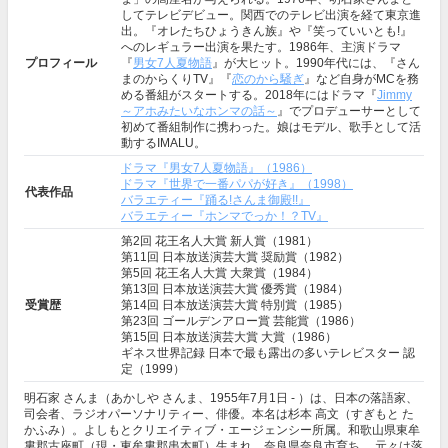
してテレビデビュー。関西でのテレビ出演を経て東京進
出。『オレたちひょうきん族』や『笑っていいとも!』
へのレギュラー出演を果たす。1986年、主演ドラマ
プロフィール
『
男女7人夏物語
』が大ヒット。1990年代には、『さん
まのからくりTV』『
恋のから騒ぎ
』など自身がMCを務
める番組がスタートする。2018年にはドラマ『
Jimmy
～アホみたいなホンマの話～
』でプロデューサーとして
初めて番組制作に携わった。娘はモデル、歌手として活
動するIMALU。
ドラマ『男女7人夏物語』（1986）
ドラマ『世界で一番パパが好き』（1998）
代表作品
バラエティー『踊る!さんま御殿!!』
バラエティー『ホンマでっか！？TV』
第2回 花王名人大賞 新人賞（1981）
第11回 日本放送演芸大賞 奨励賞（1982）
第5回 花王名人大賞 大衆賞（1984）
第13回 日本放送演芸大賞 優秀賞（1984）
受賞歴
第14回 日本放送演芸大賞 特別賞（1985）
第23回 ゴールデンアロー賞 芸能賞（1986）
第15回 日本放送演芸大賞 大賞（1986）
ギネス世界記録 日本で最も露出の多いテレビスター 認
定（1999）
明石家 さんま（あかしや さんま、1955年7月1日 - ）は、日本の落語家、
司会者、ラジオパーソナリティー、俳優。本名は杉本 高文（すぎもと た
かふみ）。よしもとクリエイティブ・エージェンシー所属。和歌山県東牟
婁郡古座町（現・東牟婁郡串本町）生まれ、奈良県奈良市育ち。 元々は落