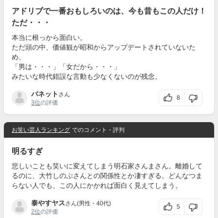
アドリブで一番おもしろいのは、今も昔もこの人だけ！
ただ・・・
本当に根っから面白い。
ただ頭の中、価値観が昭和からアップデートされていないた
め、
「男は・・・」「女だから・・・」
みたいな時代錯誤な言動も少なくないのが残念。
バネット
さん
8
3位
の評価
お笑い芸人ランキング
でのコメント・評判
明るすぎ
悲しいことも笑いに変えてしまう明石家さんまさん。離婚して
るのに、大竹しのぶさんとの関係性とか凄すぎる。どんなつま
らない人でも、この人にかかれば面白く見えてしまう。
泰やすヤス
さん(男性・40代)
5
2位
の評価