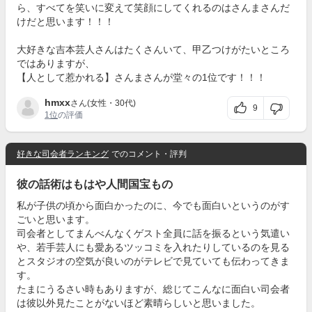
ら、すべてを笑いに変えて笑顔にしてくれるのはさんまさんだ
けだと思います！！！
大好きな吉本芸人さんはたくさんいて、甲乙つけがたいところ
ではありますが、
【人として惹かれる】さんまさんが堂々の1位です！！！
hmxx
さん(女性・30代)
9
1位
の評価
好きな司会者ランキング
でのコメント・評判
彼の話術はもはや人間国宝もの
私が子供の頃から面白かったのに、今でも面白いというのがす
ごいと思います。
司会者としてまんべんなくゲスト全員に話を振るという気遣い
や、若手芸人にも愛あるツッコミを入れたりしているのを見る
とスタジオの空気が良いのがテレビで見ていても伝わってきま
す。
たまにうるさい時もありますが、総じてこんなに面白い司会者
は彼以外見たことがないほど素晴らしいと思いました。