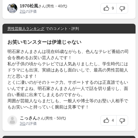
1970松風
さん(男性・40代)
9
2位
の評価
男性芸能人ランキング
でのコメント・評判
お笑いモンスターは伊達じゃない
明石家さんまさんは現在65歳ながらも、色んなテレビ番組の司
会を務めるお笑い芸人さんです！
私が子供の頃からテレビでは人気ありましたし、学生時代には
ドラマにも出演。実績はあるし面白いしで、最高の男性芸能人
だと思います！
とくに凄いのがそのトーク力。サポートするのは正直誰でもい
いんですよね、明石家さんまさんが一人で話を切り盛りし、面
白い番組に出来てしまえるのですから。
周囲が芸能人ならまだしも、一般人や博士等のお堅い人相手で
もお笑いへと持っていく腕前は見事です！
こっさん
さん(男性・50代)
4
3位
の評価