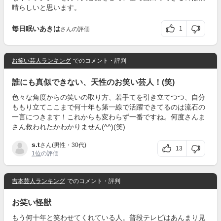
晴らしいと思います。
毎日眠いあきは
1
さんの評価
お笑い芸人ランキング
でのコメント・評判
誰にも真似できない、天性のお笑い芸人！(笑)
色々な角度からの笑いの取り方、若手てを引き立てつつ、自分
ももり立てここまで何十年も第一線で活躍できてるのは流石の
一言につきます！これからも変わらず一番ですね。何度さんま
さん救われたかわかりません(^^)(笑)
s.t
さん(男性・30代)
13
1位
の評価
吉本芸人ランキング
でのコメント・評判
お笑い怪獣
もう何十年と笑わせてくれている人。普段テレビはあんまり見