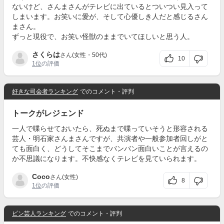
ないけど、さんまさんがテレビに出ているとついつい見入って
しまいます。お笑いに愛が、そして心優しき人だと感じるさん
まさん。
ずっと現役で、お笑い怪獣のままでいてほしいと思う人。
さくらは
さん(女性・50代)
10
1位
の評価
好きな司会者ランキング
でのコメント・評判
トークがレジェンド
一人で喋らせておいたら、死ぬまで喋っていそうと形容される
芸人・明石家さんまさんですが、共演者や一般参加者回しがと
ても面白く、どうしてそこまでバンバン面白いことが言えるの
か不思議になります。不快感なくテレビを見ていられます。
Coco
さん(女性)
8
1位
の評価
ピン芸人ランキング
でのコメント・評判