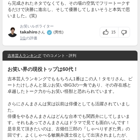
ら完成されたネタでなくても、その場の空気でフリートークす
るだけで決勝に進出し、そして優勝してしまいそうと本気で思
いました。(笑)
お笑いルポライター
takahiro
15
さん
(男性)
1位
の評価
吉本芸人ランキング
でのコメント・評判
お笑い界の現役トップは60代！
吉本芸人ランキングでももちろん1番はこの人！タモリさん、ビ
ートたけしさんと並ぶお笑いBIG3の一角であり、その存在感と
卓越したトーク力からお笑い怪獣と恐れられています。
さらにさんまさんは実は以前は俳優としても活躍されていまし
た。
俳優をやるさんまさんはどんな台本でも関西弁にしてしまいま
す。それもあってさんまさんはドラマで見ても面白いんです！
是非見て頂きたいのは、古畑任三郎の『しゃべりすぎた男』の
回です。よくしゃべる敏腕弁護士役として出演されましたが、