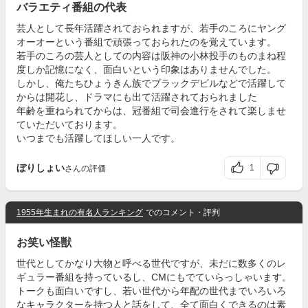
バラエティ番組の代表
芸人として長年活躍されておられますが、若手のころにヤング
オーオーという番組で頑張っておられたのを覚えています。
若手のころの芸人としての内容は阪神の小林投手のものまね程
度しか記憶になく、面白いという印象はありませんでした。
しかし、俺たちひょうきん族でブラックデビルなどで活躍して
からは開花し、ドラマにも出て活躍されておられました
年齢を重ねられてからは、冠番組で司会進行をされて楽しませ
ていただいております。
いつまでも活躍してほしい一人です。
ぼりしょい
1
さんの評価
1955年生まれの有名人ランキング
でのコメント・評判
お笑い怪獣
世代としてかなり大物と呼べる世代ですが、未だに数多くのレ
ギュラー番組を持っているし、CMにもでていらっしゃいます。
トークも面白いですし、若い世代から年配の世代までいろいろ
なキャラクターを持つ人と話をして、全て面白くできるのは素