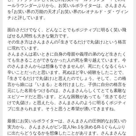
ールラウンダーぶりから、お笑いルポライターは、さんまさん
を｢お笑い界の万能の天才｣｢お笑い界のレオナルド・ダ・ヴィン
チ｣と評しています。
面白さだけでなく、どんなことでもポジティブに明るく笑い飛
ばせる人間性も大きな魅力です。
その生き方はさんまさんの｢生きてるだけで丸儲け｣という格言
に現れています。
さんまさんは若いときに自身の母親や義理の弟のなど生きたく
ても生きることができなかった人の死を乗り越えています。今
のさんまさんからは想像もできませんが、死にたくなるくらい
辛いことだったと思います。死ぬほど辛い経験をしたことで、
｢生きてるだけで丸儲け｣と思えたのでしょう。そして、この格
言から娘には『いまる』と名付けました。子供に自分の格言を
元にした名前をつけるのは、さんまさんらしくてとても素敵な
エピソードだと思います。どんな困難があっても『生きてるだ
けで丸儲け』と思えたら、さんまさんのように明るくポジティ
ブに生きられます。そうと思うと希望が湧いてきますね。
最後にお笑いルポライターは、さんまさんの圧倒的なお笑いの
実力から、さんまさんがピン芸人No.1を決めるR-1ぐらんぷり
に出たらどうなるかを想像したことがあります。さんまさんな