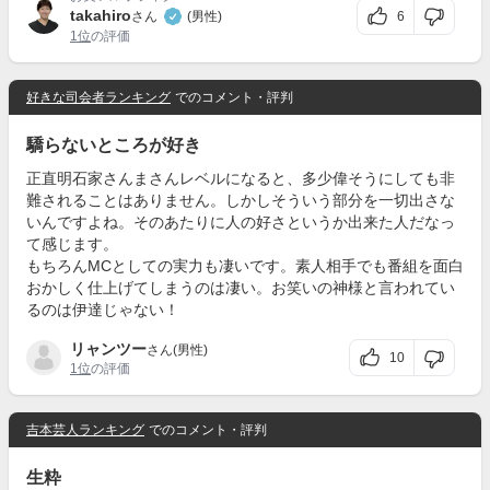
takahiro
6
さん
(男性)
1位
の評価
好きな司会者ランキング
でのコメント・評判
驕らないところが好き
正直明石家さんまさんレベルになると、多少偉そうにしても非
難されることはありません。しかしそういう部分を一切出さな
いんですよね。そのあたりに人の好さというか出来た人だなっ
て感じます。
もちろんMCとしての実力も凄いです。素人相手でも番組を面白
おかしく仕上げてしまうのは凄い。お笑いの神様と言われてい
るのは伊達じゃない！
リャンツー
さん(男性)
10
1位
の評価
吉本芸人ランキング
でのコメント・評判
生粋