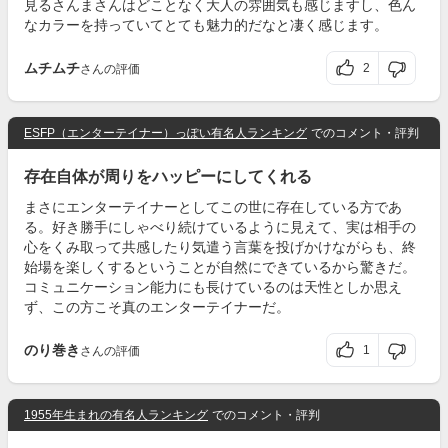
見るさんまさんはどことなく大人の雰囲気も感じますし、色ん
なカラーを持っていてとても魅力的だなと凄く感じます。
ムチムチ
2
さんの評価
ESFP（エンターテイナー）っぽい有名人ランキング
でのコメント・評判
存在自体が周りをハッピーにしてくれる
まさにエンターテイナーとしてこの世に存在している方であ
る。好き勝手にしゃべり続けているように見えて、実は相手の
心をくみ取って共感したり気遣う言葉を投げかけながらも、終
始場を楽しくするということが自然にできているから驚きだ。
コミュニケーション能力にも長けているのは天性としか思え
ず、この方こそ真のエンターテイナーだ。
のり巻き
1
さんの評価
1955年生まれの有名人ランキング
でのコメント・評判