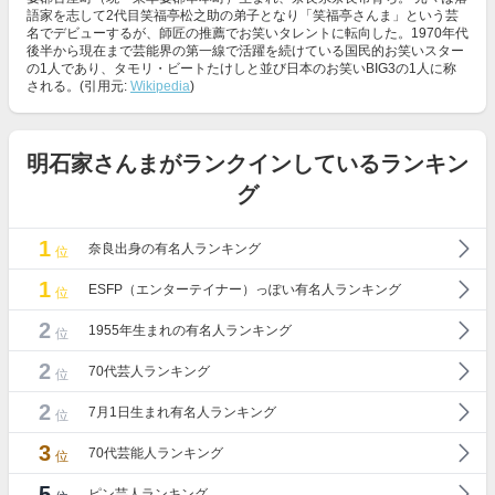
語家を志して2代目笑福亭松之助の弟子となり「笑福亭さんま」という芸
名でデビューするが、師匠の推薦でお笑いタレントに転向した。1970年代
後半から現在まで芸能界の第一線で活躍を続けている国民的お笑いスター
の1人であり、タモリ・ビートたけしと並び日本のお笑いBIG3の1人に称
される。(引用元:
Wikipedia
)
明石家さんまがランクインしているランキン
グ
1
奈良出身の有名人ランキング
位
1
ESFP（エンターテイナー）っぽい有名人ランキング
位
2
1955年生まれの有名人ランキング
位
2
70代芸人ランキング
位
2
7月1日生まれ有名人ランキング
位
3
70代芸能人ランキング
位
5
ピン芸人ランキング