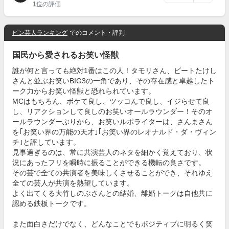
1位
の評価
ピン芸人ランキング
でのコメント・評判
国民から愛されるお笑い怪獣
誰が何と言っても絶対1番はこの人！タモリさん、ビートたけし
さんと並ぶお笑いBIG3の一角であり、その存在感と卓越したト
ーク力からお笑い怪獣と恐れられています。
MCはもちろん、ボケて良し、ツッコんで良し、イジらせて良
し、リアクションして良しのお笑いオールラウンダー！そのオ
ールラウンダーぶりから、お笑いルポライターは、さんまさん
を｢お笑い界の万能の天才｣｢お笑い界のレオナルド・ダ・ヴィン
チ｣と評しています。
見事過ぎるのは、常に共演芸人のネタを細かく覚えており、状
況にあったフリを瞬時に振ることができる機転の良さです。
その芸で全ての共演者を美味しくさせることができ、それゆえ
全ての芸人が共演を熱望しています。
よく出てくる大竹しのぶさんとの結婚、離婚トークは自他共に
認める鉄板トークです。
また面白さだけでなく、どんなことでもポジティブに明るく笑