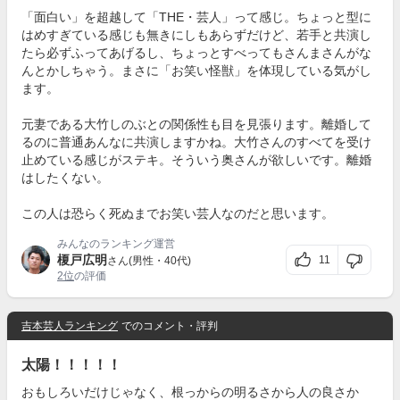
「面白い」を超越して「THE・芸人」って感じ。ちょっと型に
はめすぎている感じも無きにしもあらずだけど、若手と共演し
たら必ずふってあげるし、ちょっとすべってもさんまさんがな
んとかしちゃう。まさに「お笑い怪獣」を体現している気がし
ます。
元妻である大竹しのぶとの関係性も目を見張ります。離婚して
るのに普通あんなに共演しますかね。大竹さんのすべてを受け
止めている感じがステキ。そういう奥さんが欲しいです。離婚
はしたくない。
この人は恐らく死ぬまでお笑い芸人なのだと思います。
みんなのランキング運営
榎戸広明
11
さん(男性・40代)
2位
の評価
吉本芸人ランキング
でのコメント・評判
太陽！！！！！
おもしろいだけじゃなく、根っからの明るさから人の良さか