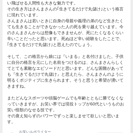
い飛ばせる人間性も大きな魅力です。
その生き方はさんまさんの｢生きてるだけで丸儲け｣という格言
に現れています。
さんまさんは若いときに自身の母親や義理の弟のなど生きたく
ても生きることができなかった人の死を乗り越えています。今
のさんまさんからは想像もできませんが、死にたくなるくらい
辛いことだったと思います。死ぬほど辛い経験をしたことで、
｢生きてるだけで丸儲け｣と思えたのでしょう。
そして、この格言から娘には『いまる』と名付けました。子供
に自分の格言を元にした名前をつけるのは、さんまさんらしく
てとても素敵なエピソードだと思います。どんな困難があって
も『生きてるだけで丸儲け』と思えたら、さんまさんのように
明るくポジティブに生きられます。そうと思うと希望が湧いて
きますね。
またどんなスポーツや頭脳ゲームでも年齢とともに勝てなくな
っていきますが、お笑い界では現役トップが60代というものお
笑い怪獣のなせる技です。
その衰え知らずのパワーでずっと楽しませて欲しいと思いま
す。
お笑いルポライター