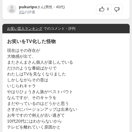
pukuripo
さん(男性・40代)
8
3位
の評価
お笑い芸人ランキング
でのコメント・評判
お笑いをTV化した怪物
現在はその存在が
大物感が出て、
またさんまさん個人が楽しんでいる
だけのような番組ばかりで
わたしはTVを見なくなりました
しかしながらその昔は
いじられキャラ
やはりひょうきん族がベストバウト
なんですが、そのキャラを
まだやっているのはどうかと思う
さすがにバージョンアップは出来ない
お年ですので例えが古い過ぎて
10代20代にはわからないから
テレビを離れていく原因かと