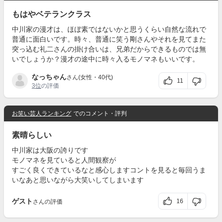
もはやベテランクラス
中川家の漫才は、ほぼ素ではないかと思うくらい自然な流れで
普通に面白いです。時々、普通に笑う剛さんやそれを見てまた
突っ込む礼二さんの掛け合いは、兄弟だからできるものでは無
いでしょうか？漫才の途中に時々入るモノマネもいいです。
なっちゃん
さん(女性・40代)
11
3位
の評価
お笑い芸人ランキング
でのコメント・評判
素晴らしい
中川家は大阪の誇りです
モノマネを見ていると人間観察が
すごく良くできているなと感心しますコントを見ると毎回うま
いなあと思いながら大笑いしてしまいます
ゲスト
16
さんの評価