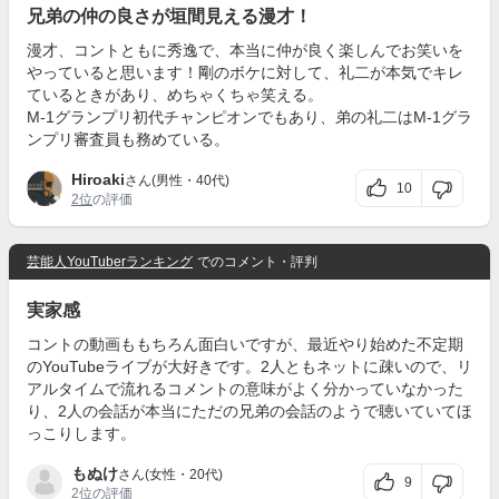
兄弟の仲の良さが垣間見える漫才！
漫才、コントともに秀逸で、本当に仲が良く楽しんでお笑いを
やっていると思います！剛のボケに対して、礼二が本気でキレ
ているときがあり、めちゃくちゃ笑える。
M-1グランプリ初代チャンピオンでもあり、弟の礼二はM-1グラ
ンプリ審査員も務めている。
Hiroaki
さん(男性・40代)
10
2位
の評価
芸能人YouTuberランキング
でのコメント・評判
実家感
コントの動画ももちろん面白いですが、最近やり始めた不定期
のYouTubeライブが大好きです。2人ともネットに疎いので、リ
アルタイムで流れるコメントの意味がよく分かっていなかった
り、2人の会話が本当にただの兄弟の会話のようで聴いていてほ
っこりします。
もぬけ
さん(女性・20代)
9
2位
の評価