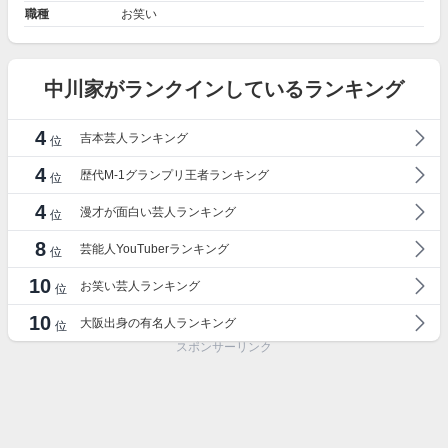
職種
お笑い
中川家がランクインしているランキング
4
吉本芸人ランキング
位
4
歴代M-1グランプリ王者ランキング
位
4
漫才が面白い芸人ランキング
位
8
芸能人YouTuberランキング
位
10
お笑い芸人ランキング
位
10
大阪出身の有名人ランキング
位
スポンサーリンク