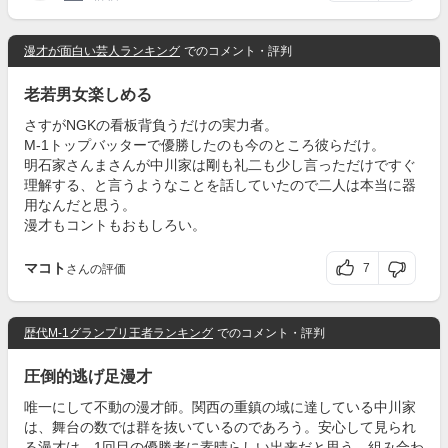
漫才が面白い芸人ランキング
でのコメント・評判
老若男女楽しめる
さすがNGKの看板背負うだけの実力者。
M-1トップバッターで優勝したのも今のところ彼らだけ。
明石家さんまさんが中川家は剛も礼二も少し言っただけですぐ
理解する、と言うようなことを話していたので二人は本当に器
用なんだと思う。
漫才もコントもおもしろい。
マコト
7
さんの評価
歴代M-1グランプリ王者ランキング
でのコメント・評判
圧倒的逃げ足漫才
唯一にして不動の漫才師。関西の重鎮の域に達している中川家
は、舞台の数では群を抜いているのであろう。安心して見られ
る漫才は、1回目の優勝者に素晴らしい出来だと思う。組み合わ