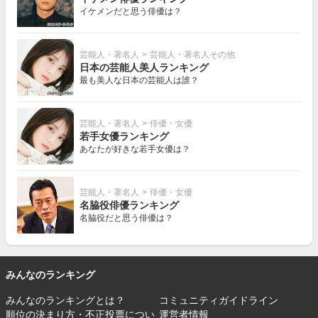
イケメンだと思う俳優は？
芸能人・著名人
>
芸能人・著名人その他
日本の芸能人美人ランキング
最も美人な日本の芸能人は誰？
芸能人・著名人
>
俳優・女優
若手女優ランキング
あなたが好きな若手女優は？
芸能人・著名人
>
俳優・女優
名脇役俳優ランキング
名脇役だと思う俳優は？
みんなのランキング
みんなのランキングとは？
コミュニティガイドライン
順位の決まり方・不正投票につい
運営者情報