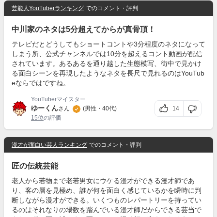
芸能人YouTuberランキング
でのコメント・評判
中川家のネタは5分超えてからが真骨頂！
テレビだとどうしてもショートコントや3分程度のネタになって
しまう所、公式チャンネルでは10分を超えるコント動画が配信
されています。あるあるを通り越した生態模写、街中で見かけ
る面白シーンを再現したようなネタを長尺で見れるのはYouTub
eならではですね。
YouTuberマイスター
ゆーくん
14
さん
(男性・40代)
15位
の評価
漫才が面白い芸人ランキング
でのコメント・評判
匠の伝統芸能
老人から若物まで老若男女にウケる漫才ができる漫才師であ
り、客の層を見極め、誰が何を面白く感じているかを瞬時に判
断しながら漫才ができる。いくつものレパートリーを持ってい
るのはそれなりの場数を踏んでいる漫才師だからできる芸当で