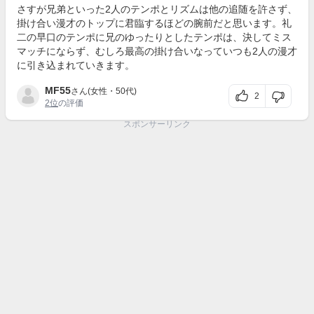
さすが兄弟といった2人のテンポとリズムは他の追随を許さず、
掛け合い漫才のトップに君臨するほどの腕前だと思います。礼
二の早口のテンポに兄のゆったりとしたテンポは、決してミス
マッチにならず、むしろ最高の掛け合いなっていつも2人の漫才
に引き込まれていきます。
MF55
さん(女性・50代)
2
2位
の評価
スポンサーリンク