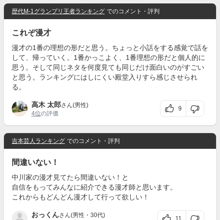
歴代M-1グランプリ王者ランキング
でのコメント・評判
これぞ漫才
漫才の1番の理想の形だと思う。ちょっと小話をする感覚で話を
して、帰っていく。1番かっこよく、1番理想の形だと個人的に
思う。そして同じネタを何度見ても同じだけ面白いのがすごい
と思う。ランキングにはしにくい殿堂入りすら感じさせられ
る。
高木 太郎
さん(男性)
9
4位
の評価
吉本芸人ランキング
でのコメント・評判
間違いない！
中川家の漫才見てたら間違いない！と
自信をもってみんなに紹介できる漫才師と思います。
これからもどんどん漫才して行って欲しい！
おっくん
さん(男性・30代)
11