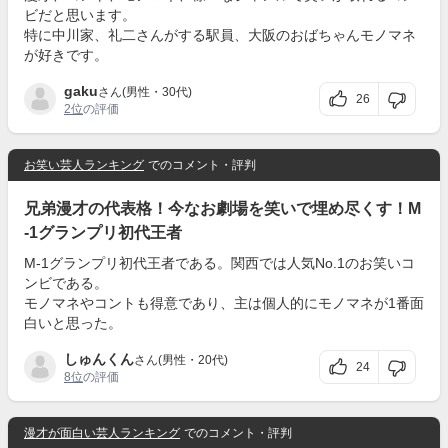
ビだと思います。
特に中川家、礼二さんがする駅員、大阪のおばちゃんモノマネ
が好きです。
gaku
さん(男性・30代)
26
2位
の評価
お笑い芸人ランキング
でのコメント・評判
兄弟漫才の代表格！今なお劇場を笑いで埋め尽くす！M
-1グランプリ初代王者
M-1グランプリ初代王者である。関西では人気No.1のお笑いコ
ンビである。
モノマネやコントも得意であり、主は個人的にモノマネが1番面
白いと思った。
しゅんくん
さん(男性・20代)
24
8位
の評価
漫才が面白い芸人ランキング
でのコメント・評判