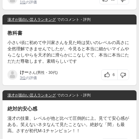
1位
の評価
漫才が面白い芸人ランキング
でのコメント・評判
教科書
小さい頃に初めて中川家さんを見た時は笑いのレベルの高さに
全然理解できませんでしたが、今見ると本当に細かいマイムや
らこなしやらを天才的に滑らかにこなしてて、本当に本当にた
だただ尊敬します。素晴らしいです
けー
さん(男性・30代)
6
3位
の評価
漫才が面白い芸人ランキング
でのコメント・評判
絶対的安心感
漫才の技量、レベルが他と比べて圧倒的に上。見てて安心感が
ある。笑えないネタなんて見たことない。絶妙な「間」も最
高。さすが初代M-1チャンピョン！！