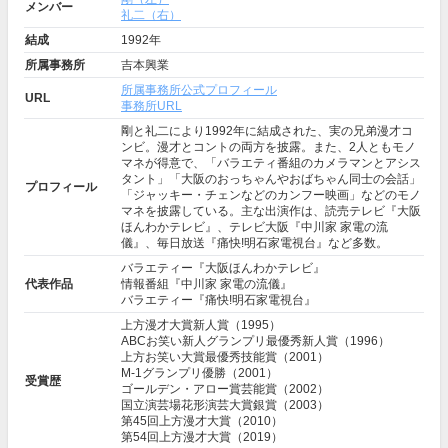
メンバー
礼二（右）
結成
1992年
所属事務所
吉本興業
所属事務所公式プロフィール
URL
事務所URL
剛と礼二により1992年に結成された、実の兄弟漫才コ
ンビ。漫才とコントの両方を披露。また、2人ともモノ
マネが得意で、「バラエティ番組のカメラマンとアシス
タント」「大阪のおっちゃんやおばちゃん同士の会話」
プロフィール
「ジャッキー・チェンなどのカンフー映画」などのモノ
マネを披露している。主な出演作は、読売テレビ『大阪
ほんわかテレビ』、テレビ大阪『中川家 家電の流
儀』、毎日放送『痛快!明石家電視台』など多数。
バラエティー『大阪ほんわかテレビ』
代表作品
情報番組『中川家 家電の流儀』
バラエティー『痛快!明石家電視台』
上方漫才大賞新人賞（1995）
ABCお笑い新人グランプリ最優秀新人賞（1996）
上方お笑い大賞最優秀技能賞（2001）
M-1グランプリ優勝（2001）
受賞歴
ゴールデン・アロー賞芸能賞（2002）
国立演芸場花形演芸大賞銀賞（2003）
第45回上方漫才大賞（2010）
第54回上方漫才大賞（2019）