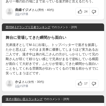
あり一種の匠の域にまで至っている漫才師と言えるだろう。
曲線イジメ
さん(男性・40代)
24
3位
の評価
歴代M-1グランプリ王者ランキング
でのコメント・評判
舞台に登場してきた瞬間から面白い
兄弟漫才としてM-1に出場し、トップバッターで漫才を披露し
たかと思えば、そのまま見事に優勝してしまうほど実力あるお
二人です。漫才中は弟の礼二さんの方がしっかりしていて兄の
剛さんが弱くて頼りない感じで兄弟がまるで逆転している構図
が面白くて大好きです。ふたりが登場してきた瞬間から面白い
ことをしてくれる雰囲気が伝わってくるので観る前からすでに
笑ってしまうほどです。
かよ
さん(女性・30代)
17
1位
の評価
漫才が面白い芸人ランキング
でのコメント・評判