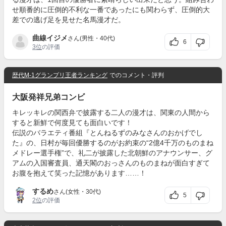
せ順番的に圧倒的不利な一番であったにも関わらず、圧倒的大
差での逃げ足を見せた名馬漫才だ。
曲線イジメ
さん(男性・40代)
6
3位
の評価
歴代M-1グランプリ王者ランキング
でのコメント・評判
大阪発祥兄弟コンビ
キレッキレの関西弁で披露する二人の漫才は、関東の人間から
すると新鮮で何度見ても面白いです！
伝説のバラエティ番組『とんねるずのみなさんのおかげでし
た』の、日村が毎回優勝するのがお約束の“2億4千万のものまね
メドレー選手権”で、礼二が披露した北朝鮮のアナウンサー、グ
アムの入国審査員、通天閣のおっさんのものまねが面白すぎて
お腹を抱えて笑った記憶があります……！
するめ
さん(女性・30代)
5
2位
の評価