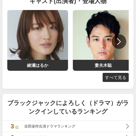
キャスト(出演者)・登場人物
綾瀬はるか
妻夫木聡
すべて見る
ブラックジャックによろしく（ドラマ）がラ
ンクインしているランキング
3
吉田栄作出演ドラマランキング
位