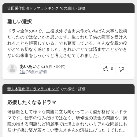
吉田栄作出演ドラマランキング
での感想・評価
難しい選択
ドラマ全体の中で、主役以外で吉田栄作がいちばん大事な役柄
だったのではないかと思います。生まれた子供の障害を受け入
れることを拒否している、でも葛藤している、そんな父親の役
がとても切なく感じました。きれいごとでは済ますことができ
ない出来事をしっかりと考えさせてくれました。
あいあい
さん(女性・50代)
0
2位
(95点)の評価
妻夫木聡出演ドラマランキング
での感想・評価
応援したくなるドラマ
研修医として様々な問題に立ち向かっていく姿が格好良いドラ
マです。仕事の悩みだけではなく、研修医の賃金の問題や、病
院の抱える問題など綺麗事では済まされないリアルな問題にも
屈せず挑む姿が若々しい妻夫木さんの演技にぴったりでした。