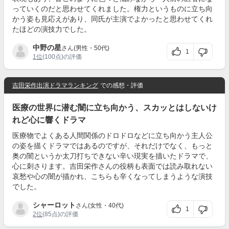
っていくのだと思わせてくれました。権力というものに立ち向
かう姿も見応えがあり、同氏が主演でよかったと思わせてくれ
たほどの演技力でした。
中野の星
さん(男性・50代)
1
1位
(100点)の評価
吉田栄作出演ドラマランキング
での感想・評価
医療の世界に潜む闇に立ち向かう、スカッとはしないけ
れど心に響くドラマ
医療物でよくある人間関係のドロドロなどに立ち向かう主人公
の姿を描くドラマではあるのですが、それだけでなく、もっと
奥の闇というか太刀打ちできない辛い現実を描いたドラマで、
心に刺さります。吉田栄作さんの役柄も表面では読み取れない
哀愁や心の闇が描かれ、こちらも辛くなってしまうような演技
でした。
シャーロット
さん(女性・40代)
1
2位
(85点)の評価