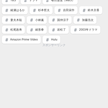
TBS
ドラマ
毎日放送（MBS）
綾瀬はるか
杉本哲太
吉田栄作
鈴木京香
妻夫木聡
小林薫
国仲涼子
加藤浩次
松尾政寿
緒形拳
岩松了
2003年ドラマ
Amazon Prime Video
Hulu
スポンサーリンク