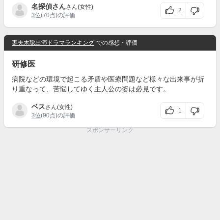
名探偵さん
さん(女性)
2
3位
(70点)の評価
妻夫木聡出演ドラマランキング
での感想・評価
研修医
病院などの環境で起こる矛盾や医療問題など様々な出来事が折
り重なって、苦悩してゆく主人公の姿は必見です。
ベス
さん(女性)
1
3位
(90点)の評価
スポンサーリンク