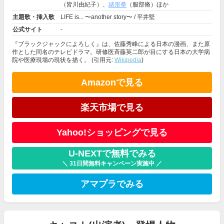
（皆川由紀子）、
緒形拳
（服部脩）ほか
主題歌・挿入歌
LIFE is... 〜another story〜 / 平井堅
公式サイト
-
『ブラックジャックによろしく』は、佐藤秀峰による日本の漫画、また原
作とした同名のテレビドラマ。研修医斉藤英二郎が目にする日本の大学病
院や医療現場の現状を描く。 (引用元:
Wikipedia
)
Amazonで見る
楽天市場で見る
Yahoo!ショッピングで見る
U-NEXTで無料でみる
＼ 31日間無料キャンペーン実施中 ／
アマプラでみる