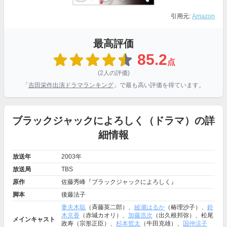
引用元:
Amazon
最高評価
85.2
点
(2人の評価)
「
吉田栄作出演ドラマランキング
」で最も高い評価を得ています。
ブラックジャックによろしく（ドラマ）の詳
細情報
放送年
2003年
放送局
TBS
原作
佐藤秀峰『ブラックジャックによろしく』
脚本
後藤法子
妻夫木聡
（斉藤英二郎）、
綾瀬はるか
（椿理沙子）、
鈴
木京香
（赤城カオリ）、
加藤浩次
（出久根邦弥）、松尾
メインキャスト
政寿（宗形正臣）、
杉本哲太
（牛田克雄）、
国仲涼子