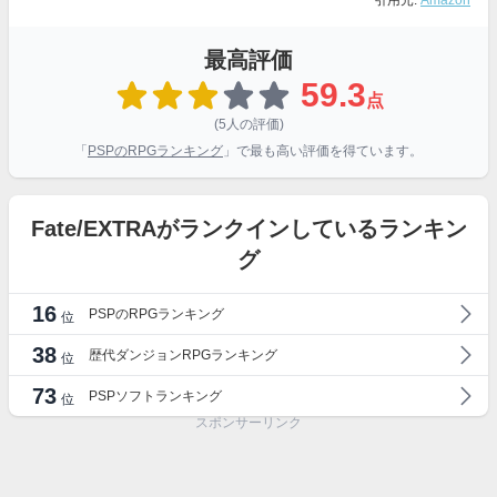
引用元:
Amazon
最高評価
59.3
点
(5人の評価)
「
PSPのRPGランキング
」で最も高い評価を得ています。
Fate/EXTRAがランクインしているランキン
グ
16
PSPのRPGランキング
位
38
歴代ダンジョンRPGランキング
位
73
PSPソフトランキング
位
スポンサーリンク