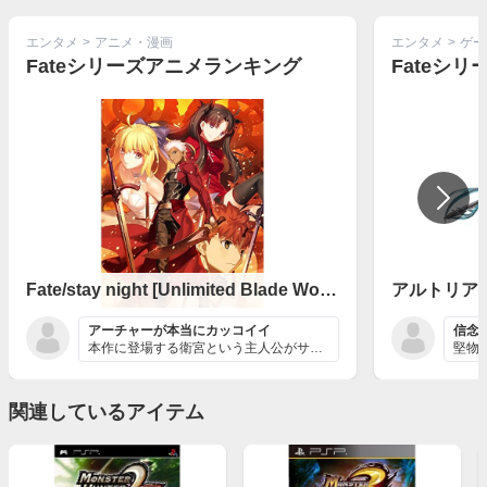
エンタメ
>
アニメ・漫画
エンタメ
>
ゲー
Fateシリーズアニメランキング
Fateシ
Fate/stay night [Unlimited Blade Works]
アルトリア
アーチャーが本当にカッコイイ
本作に登場する衛宮という主人公がサーヴァントを召喚する...
関連しているアイテム