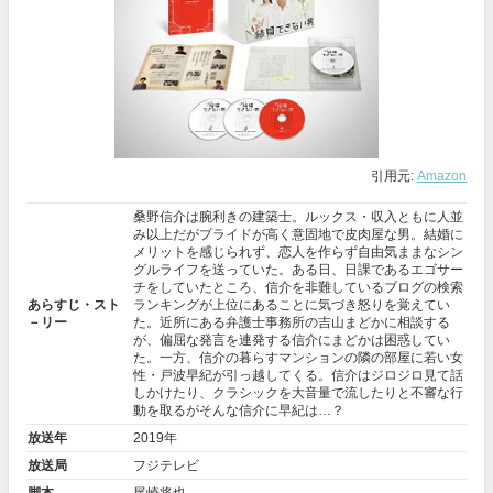
引用元:
Amazon
桑野信介は腕利きの建築士。ルックス・収入ともに人並
み以上だがプライドが高く意固地で皮肉屋な男。結婚に
メリットを感じられず、恋人を作らず自由気ままなシン
グルライフを送っていた。ある日、日課であるエゴサー
チをしていたところ、信介を非難しているブログの検索
あらすじ・スト
ランキングが上位にあることに気づき怒りを覚えてい
－リー
た。近所にある弁護士事務所の吉山まどかに相談する
が、偏屈な発言を連発する信介にまどかは困惑してい
た。一方、信介の暮らすマンションの隣の部屋に若い女
性・戸波早紀が引っ越してくる。信介はジロジロ見て話
しかけたり、クラシックを大音量で流したりと不審な行
動を取るがそんな信介に早紀は…？
放送年
2019年
放送局
フジテレビ