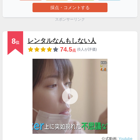
採点・コメントする
スポンサーリンク
8
レンタルなんもしない人
位
74.5
(6人が評価)
点
公式動画:
Youtube