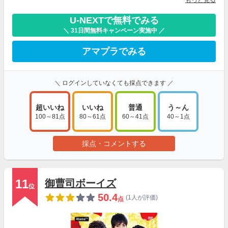
もっと見る
U-NEXTで無料でみる
＼ 31日間無料キャンペーン実施中 ／
アマプラでみる
＼ ログインしていなくても採点できます ／
超いいね
いいね
普通
う～ん
100～81点
80～61点
60～41点
40～1点
採点・コメントする
11
御曹司ボーイズ
位
50.4
(1人が評価)
点