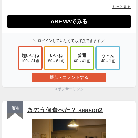
もっと見る
ABEMAでみる
＼ ログインしていなくても採点できます ／
超いいね
いいね
普通
う～ん
100～81点
80～61点
60～41点
40～1点
採点・コメントする
スポンサーリンク
候補
きのう何食べた？ season2