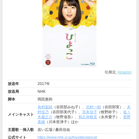
引用元:
Amazon
放送年
2017年
放送局
NHK
脚本
岡田惠和
有村架純
（谷田部みね子）、
沢村一樹
（谷田部実）、
木
村佳乃
（谷田部美代子）、
宮本信子
（牧野鈴子）、
佐々
メインキャスト
木蔵之介
（牧野省吾）、
和久井映見
（永井愛子）、
菅野
美穂
（川本世津子）ほか
主題歌・挿入歌
若い広場 / 桑田佳祐
公式サイト
https://www.nhk.or.jp/hiyokko/about/