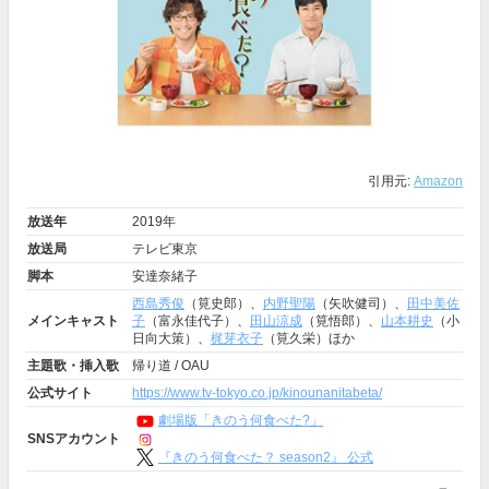
引用元:
Amazon
放送年
2019年
放送局
テレビ東京
脚本
安達奈緒子
西島秀俊
（筧史郎）、
内野聖陽
（矢吹健司）、
田中美佐
メインキャスト
子
（富永佳代子）、
田山涼成
（筧悟郎）、
山本耕史
（小
日向大策）、
梶芽衣子
（筧久栄）ほか
主題歌・挿入歌
帰り道 / OAU
公式サイト
https://www.tv-tokyo.co.jp/kinounanitabeta/
劇場版「きのう何食べた?」
SNSアカウント
『きのう何食べた？ season2』 公式