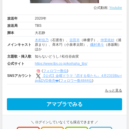
公式動画:
Youtube
放送年
2020年
放送局
TBS
脚本
大石静
木村佳乃
（石渡杏）、
吉田羊
（林優子）、
仲里依紗
（浦
メインキャスト
原まり）、斉木巧（小泉孝太郎）、
磯村勇斗
（赤坂剛）
ほか
主題歌・挿入歌
知らないどうし / 松任谷由実
公式サイト
https://www.tbs.co.jp/koihaha_tbs/
(
フォロワー数位
)
【公式】金曜ドラマ『恋する母たち』 4月23日Blu-r
SNSアカウント
ay&DVD発売❤️
(
フォロワー数4844位
)
もっと見る
アマプラでみる
＼ ログインしていなくても採点できます ／