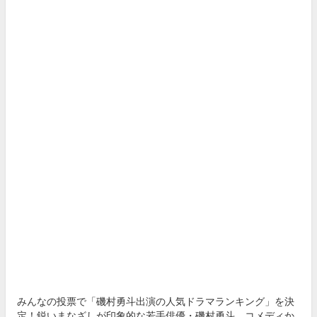
みんなの投票で「磯村勇斗出演の人気ドラマランキング」を決
定！鋭いまなざしが印象的な若手俳優・磯村勇斗。コメディか