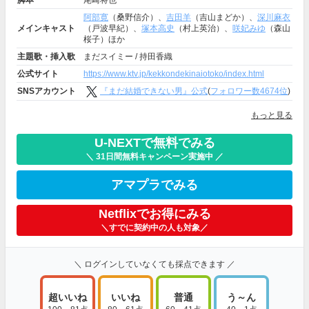
脚本
尾崎将也
阿部寛
（桑野信介）、
吉田羊
（吉山まどか）、
深川麻衣
メインキャスト
（戸波早紀）、
塚本高史
（村上英治）、
咲妃みゆ
（森山
桜子）ほか
主題歌・挿入歌
まだスイミー / 持田香織
公式サイト
https://www.ktv.jp/kekkondekinaiotoko/index.html
SNSアカウント
『まだ結婚できない男』公式
(
フォロワー数4674位
)
もっと見る
U-NEXTで無料でみる
＼ 31日間無料キャンペーン実施中 ／
アマプラでみる
Netflixでお得にみる
＼すでに契約中の人も対象／
＼ ログインしていなくても採点できます ／
超いいね
いいね
普通
う～ん