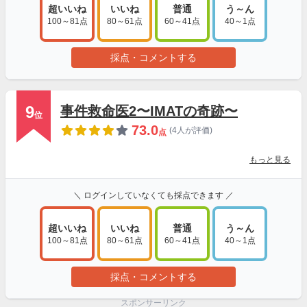
超いいね
いいね
普通
う～ん
100～81点
80～61点
60～41点
40～1点
採点・コメントする
9
事件救命医2〜IMATの奇跡〜
位
73.0
(4人が評価)
点
もっと見る
＼ ログインしていなくても採点できます ／
超いいね
いいね
普通
う～ん
100～81点
80～61点
60～41点
40～1点
採点・コメントする
スポンサーリンク