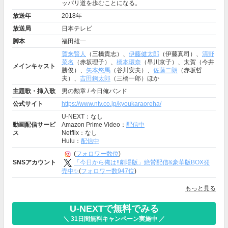
ッパリ道を歩むことになる。
放送年
2018年
放送局
日本テレビ
脚本
福田雄一
賀来賢人
（三橋貴志）、
伊藤健太郎
（伊藤真司）、
清野
菜名
（赤坂理子）、
橋本環奈
（早川京子）、太賀（今井
メインキャスト
勝俊）、
矢本悠馬
（谷川安夫）、
佐藤二朗
（赤坂哲
夫）、
吉田鋼太郎
（三橋一郎）ほか
主題歌・挿入歌
男の勲章 / 今日俺バンド
公式サイト
https://www.ntv.co.jp/kyoukaraoreha/
U-NEXT：なし
動画配信サービ
Amazon Prime Video：
配信中
ス
Netflix：なし
Hulu：
配信中
(
フォロワー数位
)
「今日から俺は‼️劇場版」絶賛配信&豪華版BOX発
SNSアカウント
売中✨
(
フォロワー数947位
)
もっと見る
U-NEXTで無料でみる
＼ 31日間無料キャンペーン実施中 ／