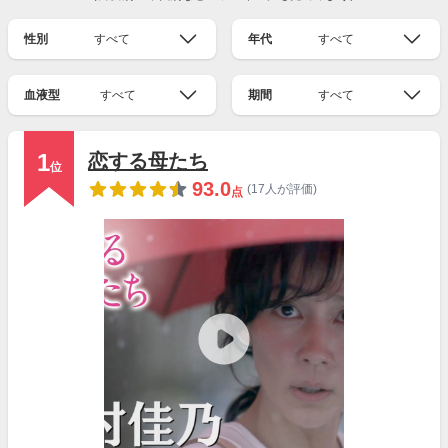
性別
すべて
年代
すべて
血液型
すべて
期間
すべて
1
恋する母たち
位
93.0
(17人が評価)
点