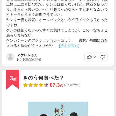
三橋以上に卑怯な役で、ケンカは強くないけど、武器を使った
り、後ろから襲い掛かったり勝つためなら何でもありなムカつ
くキャラがうまく表現できていた。
ヤンキー姿も銀髪にオールバックという不良メイクも良かった
ですね。
ケンカは強くないのですぐに負けてしまうが、このへなちょこ
感もたまらない。
ケンカシーンのアクションもカッコよく、 磯村が眉間に力を
入れると眉骨がぐっと上がり、
[続きを読む]
マケレレ
さん
2
1位
(100点)の評価
3
きのう何食べた？
位
87.3
(7人が評価)
点