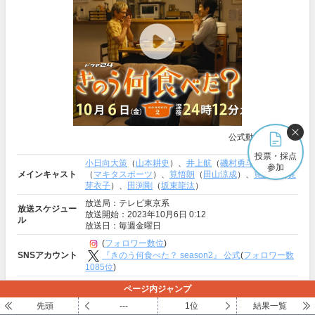
公式動画:
Youtube
投票・採点
小日向大策
（
山本耕史
）、
井上航
（
磯村勇斗
）、
三宅祐
参加
メインキャスト
（
マキタスポーツ
）、
筧悟朗
（
田山涼成
）、
筧久栄
（
梶
芽衣子
）、
田渕剛
（
坂東龍汰
）
放送局：テレビ東京系
放送スケジュー
放送開始：2023年10月6日 0:12
ル
放送日：毎週金曜日
(
フォロワー数位
)
『きのう何食べた？ season2』 公式
(
フォロワー数
SNSアカウント
1085位
)
ページ内ジャンプ
もっと見る
先頭
---
1位
結果一覧