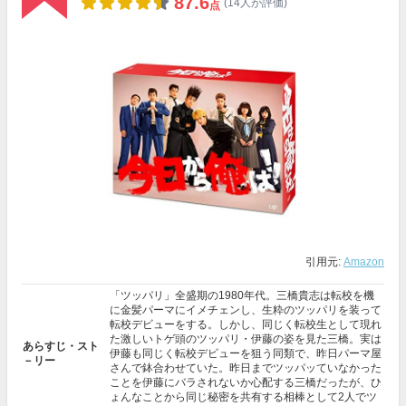
87.6
(14人が評価)
点
引用元:
Amazon
「ツッパリ」全盛期の1980年代。三橋貴志は転校を機
に金髪パーマにイメチェンし、生粋のツッパリを装って
転校デビューをする。しかし、同じく転校生として現れ
た激しいトゲ頭のツッパリ・伊藤の姿を見た三橋。実は
あらすじ・スト
伊藤も同じく転校デビューを狙う同類で、昨日パーマ屋
－リー
さんで鉢合わせていた。昨日までツッパッていなかった
ことを伊藤にバラされないか心配する三橋だったが、ひ
ょんなことから同じ秘密を共有する相棒として2人でツ