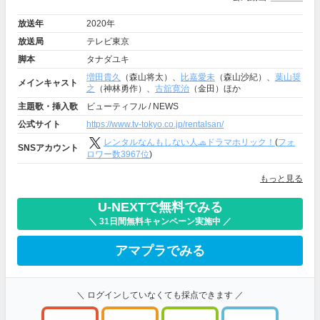
放送年
2020年
放送局
テレビ東京
脚本
タナダユキ
増田貴久
（森山将太）、
比嘉愛未
（森山沙紀）、
葉山奨
メインキャスト
之
（神林勇作）、
古舘寛治
（金田）ほか
主題歌・挿入歌
ビューティフル / NEWS
公式サイト
https://www.tv-tokyo.co.jp/rentalsan/
レンタルなんもしない人🧢ドラマホリック！
(
フォ
SNSアカウント
ロワー数3967位
)
もっと見る
U-NEXTで無料でみる
＼ 31日間無料キャンペーン実施中 ／
アマプラでみる
＼ ログインしていなくても採点できます ／