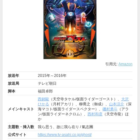
引用元:
Amazon
放送年
2015年～2016年
放送局
テレビ朝日
脚本
福田卓郎
西銘駿
（天空寺タケル/仮面ライダーゴースト）、
大沢
ひかる
（月村アカリ）、柳喬之（御成）、
山本涼介
（深
メインキャスト
海マコト/仮面ライダースペクター）、
磯村勇斗
（アラ
ン/仮面ライダーネクロム）、
西村和彦
（天空寺龍）ほ
か
主題歌・挿入歌
我ら思う、故に我ら在り / 氣志團
公式サイト
https://www.tv-asahi.co.jp/ghost/