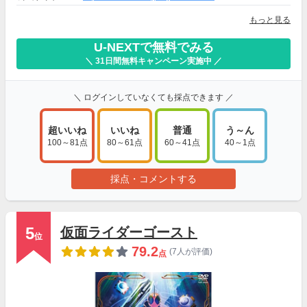
もっと見る
U-NEXTで無料でみる
＼ 31日間無料キャンペーン実施中 ／
＼ ログインしていなくても採点できます ／
超いいね
いいね
普通
う～ん
100～81点
80～61点
60～41点
40～1点
採点・コメントする
5
仮面ライダーゴースト
位
79.2
(7人が評価)
点