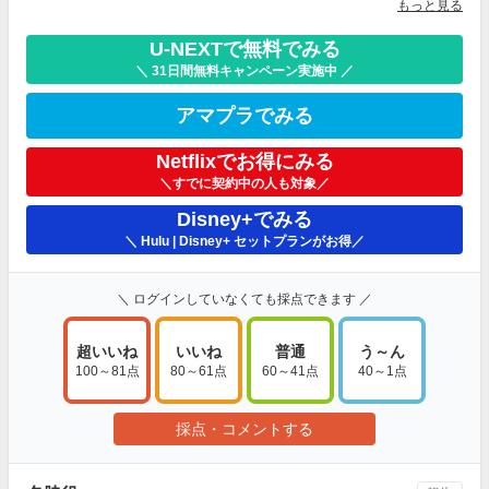
もっと見る
U-NEXTで無料でみる
＼ 31日間無料キャンペーン実施中 ／
アマプラでみる
Netflixでお得にみる
＼すでに契約中の人も対象／
Disney+でみる
＼ Hulu | Disney+ セットプランがお得／
＼ ログインしていなくても採点できます ／
超いいね
いいね
普通
う～ん
100～81点
80～61点
60～41点
40～1点
採点・コメントする