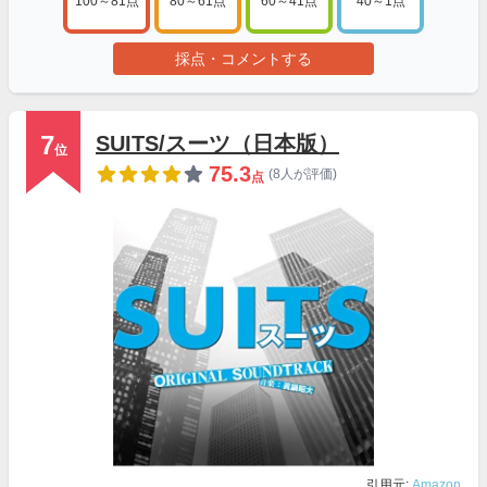
100～81点
80～61点
60～41点
40～1点
採点・コメントする
7
SUITS/スーツ（日本版）
位
75.3
(8人が評価)
点
引用元:
Amazon