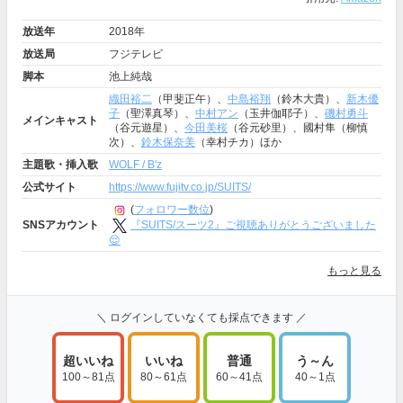
放送年
2018年
放送局
フジテレビ
脚本
池上純哉
織田裕二
（甲斐正午）、
中島裕翔
（鈴木大貴）、
新木優
子
（聖澤真琴）、
中村アン
（玉井伽耶子）、
磯村勇斗
メインキャスト
（谷元遊星）、
今田美桜
（谷元砂里）、國村隼（柳慎
次）、
鈴木保奈美
（幸村チカ）ほか
主題歌・挿入歌
WOLF / B'z
公式サイト
https://www.fujitv.co.jp/SUITS/
(
フォロワー数位
)
『SUITS/スーツ2』ご視聴ありがとうございました
SNSアカウント
😌
もっと見る
＼ ログインしていなくても採点できます ／
超いいね
いいね
普通
う～ん
100～81点
80～61点
60～41点
40～1点