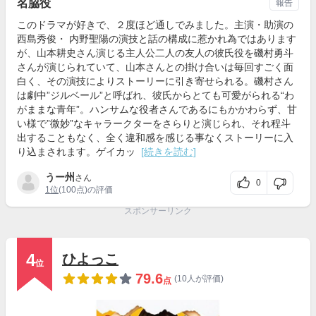
名脇役
報告
このドラマが好きで、２度ほど通しでみました。主演・助演の
西島秀俊・ 内野聖陽の演技と話の構成に惹かれ為ではあります
が、山本耕史さん演じる主人公二人の友人の彼氏役を磯村勇斗
さんが演じられていて、山本さんとの掛け合いは毎回すごく面
白く、その演技によりストーリーに引き寄せられる。磯村さん
は劇中”ジルベール”と呼ばれ、彼氏からとても可愛がられる“わ
がままな青年”。ハンサムな役者さんであるにもかかわらず、甘
い様で”微妙”なキャラークターをさらりと演じられ、それ程斗
出することもなく、全く違和感を感じる事なくストーリーに入
り込まされます。ゲイカッ
[続きを読む]
うー州
さん
0
1位
(100点)の評価
スポンサーリンク
4
ひよっこ
位
79.6
(10人が評価)
点