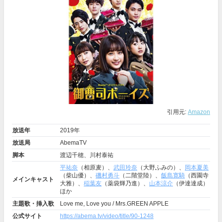
引用元:
Amazon
放送年
2019年
放送局
AbemaTV
脚本
渡辺千穂、川村泰祐
平祐奈
（相原麦）、
武田玲奈
（大野ふみの）、
岡本夏美
（柴山優）、
磯村勇斗
（二階堂陸）、
飯島寛騎
（西園寺
メインキャスト
大雅）、
稲葉友
（薬袋輝乃進）、
山本涼介
（伊達達成）
ほか
主題歌・挿入歌
Love me, Love you / Mrs.GREEN APPLE
公式サイト
https://abema.tv/video/title/90-1248