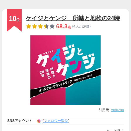
10
ケイジとケンジ 所轄と地検の24時
位
68.3
(4人が評価)
点
引用元:
Amazon
SNSアカウント
(
フォロワー数位
)