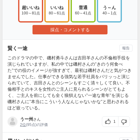
超いいね
いいね
普通
う～ん
100～81点
80～61点
60～41点
40～1点
採点・コメントする
賢く一途
報告
このドラマの中で、磯村勇斗さんは吉田羊さんの不倫相手役を
演じられていますが、私の中では磯村さんの”きのう何食べ
た”での役のイメージが強すぎて、最初は磯村さんだと気がつき
ませんでした。仕事ができる強気な若手社員をパリッっと演じ
られていて、吉田さんとのシーンもすごく清々しくて良い。不
倫相手とのキスを女性のご主人に見られるシーンがとてもよ
く、ご主人を前にしても全く狼狽えない”一途な青年”を演じる
磯村さんに”本当にこういう人なんじゃないかな”と思わされる
ほど嵌っている。
うー州
さん
1
2位
(95点)の評価