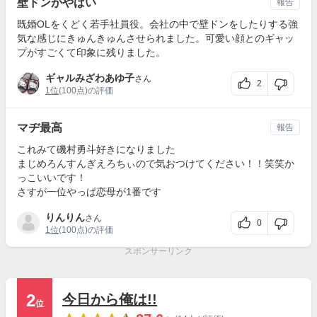
壁ドンがやばい
報告
既婚OLをくどく若手社員役。会社の中で壁ドンをしたりする強
気な感じにきゅんきゅんさせられました。可愛い顔とのギャッ
プがすごくて印象に残りました。
ギャルみざわあゆ子
さん
2
1位
(100点)の評価
マヂ最高
報告
これみて磯村勇斗好きになりました
まじめろんすんぎえろちぃので気おつけてください！！笑笑か
っこいいです！
さすが一位やっぱ恋母が1番です
りんりん
さん
0
1位
(100点)の評価
スポンサーリンク
2
今日から俺は!!
位