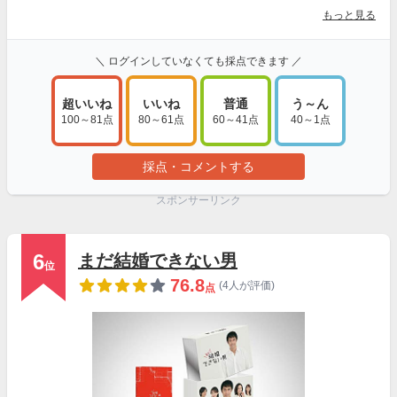
もっと見る
＼ ログインしていなくても採点できます ／
超いいね
いいね
普通
う～ん
100～81点
80～61点
60～41点
40～1点
採点・コメントする
スポンサーリンク
6
まだ結婚できない男
位
76.8
(4人が評価)
点