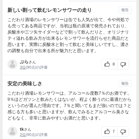
新しい割って飲むレモンサワーの走り
報告
こだわり酒場のレモンサワーは缶でも人気が出て、今や何処で
も売ってある商品ですが、当初は瓶の原液で発売されており、
炭酸水や三ツ矢サイダーなどで割って飲んだりと、オリジナリ
ティ溢れる飲み方が出来るレモンサワーを流行らせた商品だと
思います。実際に炭酸水と割って飲むと美味しいですし、濃さ
の調整も自分で出来る所が魅力だと思います。
ぶら
さん
8
3位
(90点)の評価
安定の美味しさ
報告
こだわり酒場レモンサワーは、アルコール度数7％のお酒です。
9％ほどガツンと飲みたくはないが、程よく酔うのに最適だから
というのが選んだ理由です。7％と聞いてもまだ強いのでは？と
感じる方も多いと思いますが、飲んでみるとアルコール臭さな
どもなく、非常に飲みやすいお酒だと思います。
tk
さん
7
2位
(90点)の評価