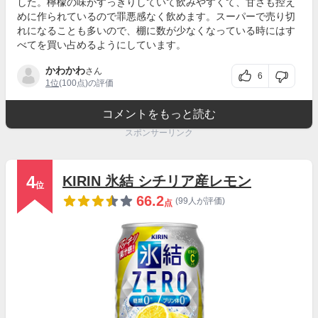
した。檸檬の味がすっきりしていて飲みやすくて、甘さも控え
めに作られているので罪悪感なく飲めます。スーパーで売り切
れになることも多いので、棚に数が少なくなっている時にはす
べてを買い占めるようにしています。
かわかわ
さん
6
1位
(100点)の評価
コメントをもっと読む
スポンサーリンク
4
KIRIN 氷結 シチリア産レモン
位
66.2
(99人が評価)
点