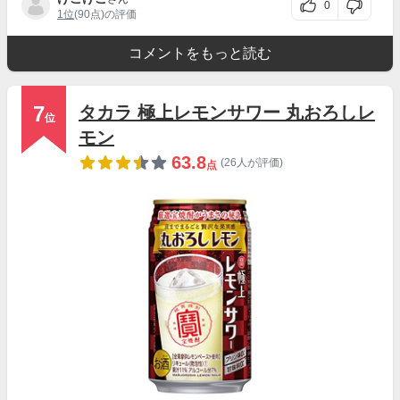
0
1位
(90点)の評価
コメントをもっと読む
7
タカラ 極上レモンサワー 丸おろしレ
位
モン
63.8
(26人が評価)
点