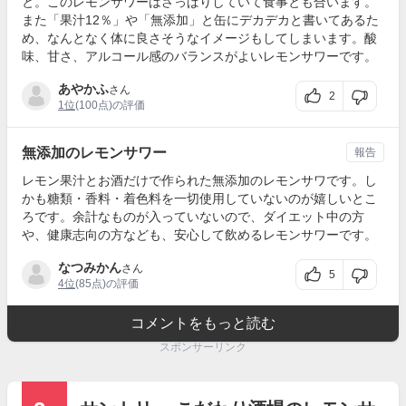
と。このレモンサワーはさっぱりしていて食事とも合います。
また「果汁12％」や「無添加」と缶にデカデカと書いてあるた
め、なんとなく体に良さそうなイメージもしてしまいます。酸
味、甘さ、アルコール感のバランスがよいレモンサワーです。
あやかふ
さん
2
1位
(100点)の評価
無添加のレモンサワー
報告
レモン果汁とお酒だけで作られた無添加のレモンサワです。し
かも糖類・香料・着色料を一切使用していないのが嬉しいとこ
ろです。余計なものが入っていないので、ダイエット中の方
や、健康志向の方なども、安心して飲めるレモンサワーです。
なつみかん
さん
5
4位
(85点)の評価
コメントをもっと読む
スポンサーリンク