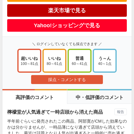
楽天市場で見る
Yahoo!ショッピングで見る
＼ ログインしていなくても採点できます ／
超いいね
いいね
普通
う～ん
100～81点
80～61点
60～41点
40～1点
採点・コメントする
高評価のコメント
中・低評価のコメント
檸檬堂が人気過ぎて一時店頭から消えた商品
報告
半年前ぐらいに発売されたこの商品、阿部寛がCMした効果なの
かは分かりませんが、一時品薄になり過ぎて店頭から消えてい
ました。最近は話題となり人気が出過ぎると一時的に売れ過ぎ