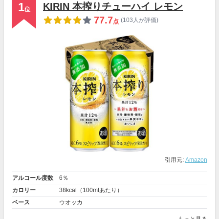
1
KIRIN 本搾りチューハイ レモン
位
77.7
(103人が評価)
点
引用元:
Amazon
アルコール度数
6％
カロリー
38kcal（100mlあたり）
ベース
ウオッカ