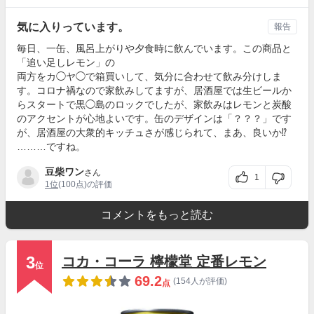
気に入りっています。
報告
毎日、一缶、風呂上がりや夕食時に飲んでいます。この商品と
「追い足しレモン」の
両方をカ◯ヤ◯で箱買いして、気分に合わせて飲み分けしま
す。コロナ禍なので家飲みしてますが、居酒屋では生ビールか
らスタートで黒◯島のロックでしたが、家飲みはレモンと炭酸
のアクセントが心地よいです。缶のデザインは「？？？」です
が、居酒屋の大衆的キッチュさが感じられて、まあ、良いか⁉︎
………ですね。
豆柴ワン
さん
1
1位
(100点)の評価
コメントをもっと読む
3
コカ・コーラ 檸檬堂 定番レモン
位
69.2
(154人が評価)
点