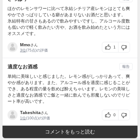
ほかのレモンサワーに比べて氷結シチリア産レモンはとても爽
やかでさっぱりしている癖があまりないお酒だと思います。
氷結特有の甘さもあるので飲みやすいですし、アルコール度数
も低いので軽く飲みたい方や、お酒を飲み始めたという方には
オススメです。
Mmo
さん
1
3位
(75点)の評価
適度なお酒感
報告
単純に美味しいと感じました。レモン感がしっかりあって、爽
やか感があります。また、アルコール感を適度に感じることが
でき、ある程度の量を飲めば酔えちゃいます。レモンの美味し
さと適度なお酒感でご飯と一緒に飲んでも邪魔しないのでリピ
ート率が高いです。
Takeshita
さん
0
1位
(100点)の評価
コメントをもっと読む