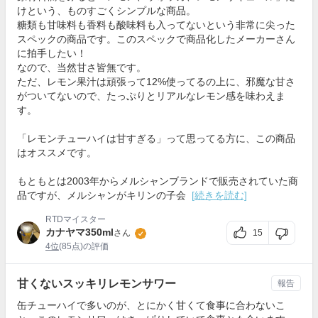
けという、ものすごくシンプルな商品。
糖類も甘味料も香料も酸味料も入ってないという非常に尖った
スペックの商品です。このスペックで商品化したメーカーさん
に拍手したい！
なので、当然甘さ皆無です。
ただ、レモン果汁は頑張って12%使ってるの上に、邪魔な甘さ
がついてないので、たっぷりとリアルなレモン感を味わえま
す。
「レモンチューハイは甘すぎる」って思ってる方に、この商品
はオススメです。
もともとは2003年からメルシャンブランドで販売されていた商
品ですが、メルシャンがキリンの子会
[続きを読む]
RTDマイスター
カナヤマ350ml
15
さん
4位
(85点)の評価
甘くないスッキリレモンサワー
報告
缶チューハイで多いのが、とにかく甘くて食事に合わないこ