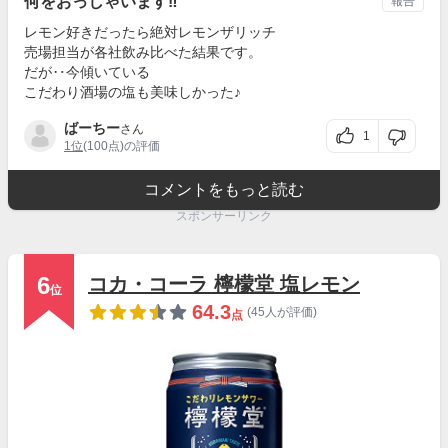
何をおっしゃいます‼️
報告
レモン好きだったら絶対レモンザリッチ
売場担当が各社飲み比べた結果です。
だが‥今傾いている
こだわり酒場の塩も美味しかった♪
ばーちー
さん
1
1位
(100点)の評価
コメントをもっと読む
スポンサーリンク
6
コカ・コーラ 檸檬堂 塩レモン
位
64.3
(45人が評価)
点