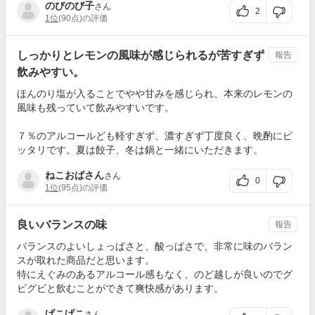
のびのび子
さん
2
1位
(90点)の評価
しっかりとレモンの風味が感じられるが苦すぎず
報告
飲みやすい。
ほんのり塩が入ることでやや甘みを感じられ、本来のレモンの
風味も残っていて飲みやすいです。
７％のアルコールども軽すぎず、濃すぎず丁度良く、晩酌にピ
ッタリです。夏は餃子、冬は鍋と一緒にいただきます。
ねこおばさん
さん
0
1位
(95点)の評価
良いバランスの味
報告
バランスのよいしょっぱさと、酸っぱさで、非常に味のバラン
スが取れた商品だと思います。
特にえぐみのあるアルコール感もなく、のど越しが良いのでグ
ビグビと飲むことができて爽快感があります。
げこげこ
さん