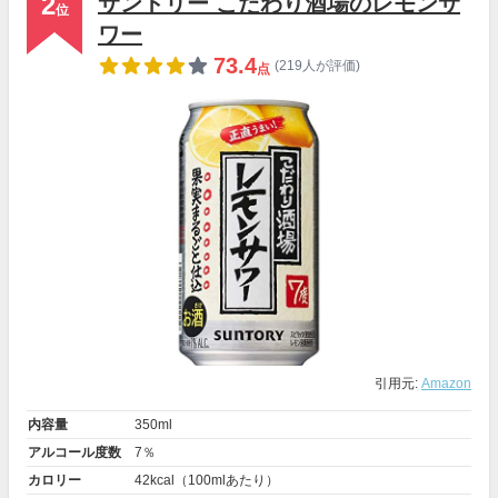
2
サントリー こだわり酒場のレモンサ
位
ワー
73.4
(219人が評価)
点
引用元:
Amazon
内容量
350ml
アルコール度数
7％
カロリー
42kcal（100mlあたり）