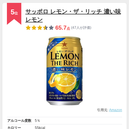
5
サッポロ レモン・ザ・リッチ 濃い味
位
レモン
65.7
(47人が評価)
点
引用元:
Amazon
アルコール度数
5％
カロリー
55kcal