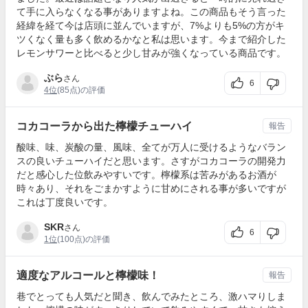
て手に入らなくなる事がありますよね。この商品もそう言った
経緯を経て今は店頭に並んでいますが、7%よりも5%の方がキ
ツくなく量も多く飲めるかなと私は思います。今まで紹介した
レモンサワーと比べると少し甘みが強くなっている商品です。
ぶら
さん
6
4位
(85点)の評価
コカコーラから出た檸檬チューハイ
報告
酸味、味、炭酸の量、風味、全てが万人に受けるようなバラン
スの良いチューハイだと思います。さすがコカコーラの開発力
だと感心した位飲みやすいです。檸檬系は苦みがあるお酒が
時々あり、それをごまかすように甘めにされる事が多いですが
これは丁度良いです。
SKR
さん
6
1位
(100点)の評価
適度なアルコールと檸檬味！
報告
巷でとっても人気だと聞き、飲んでみたところ、激ハマりしま