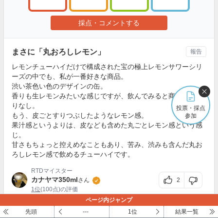
採点・コメントする
まさに「丸おろしレモン」
報告
レモンチューハイだけで構成された宝の極上レモンサワーシリ
ーズの中でも、私が一番好きな商品。
渋い茶色い色のデザインの缶。
香りも生レモンみたいな感じですが、飲んでみると商品名に偽
りなし。
投票・採点
もう、皮ごとすりつぶしたようなレモン感。
参加
果汁感というよりは、皮なども含めた丸ごとレモン感という感
じ。
甘さもちょっと控えめなこともあり、苦み、渋みも含んだ丸お
ろしレモン感で飲めるチューハイです。
RTDマイスター
カナヤマ350ml
2
さん
1位
(100点)の評価
ページ内ジャンプ
先頭
---
1位
結果一覧
ちょっと高級
報告