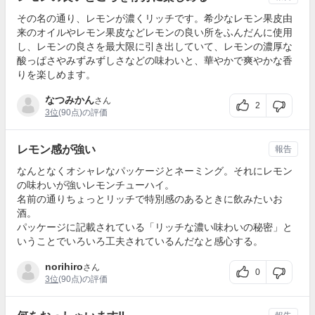
その名の通り、レモンが濃くリッチです。希少なレモン果皮由
来のオイルやレモン果皮などレモンの良い所をふんだんに使用
し、レモンの良さを最大限に引き出していて、レモンの濃厚な
酸っぱさやみずみずしさなどの味わいと、華やかで爽やかな香
りを楽しめます。
なつみかん
さん
2
3位
(90点)の評価
レモン感が強い
報告
なんとなくオシャレなパッケージとネーミング。それにレモン
の味わいが強いレモンチューハイ。
名前の通りちょっとリッチで特別感のあるときに飲みたいお
酒。
パッケージに記載されている「リッチな濃い味わいの秘密」と
いうことでいろいろ工夫されているんだなと感心する。
norihiro
さん
0
3位
(90点)の評価