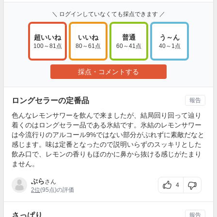
＼ ログインしていなくても採点できます ／
超いいね
いいね
普通
う～ん
100～81点
80～61点
60～41点
40～1点
採点・コメントする
ロングセラーの定番品
報告
色んなレモンサワーを飲んで来ましたが、結局回り回って辿り
着くのはロングセラー品である氷結です。氷結のレモンサワー
は今流行りのアルコール9%ではない部分がぶれずに素敵だなと
感じます。味は定番となったので説明いらずのスッキリとした
飲み口で、レモンの香りもほのかに鼻から抜ける感じがたまり
ません。
ぶら
さん
4
2位
(95点)の評価
さっぱり
報告