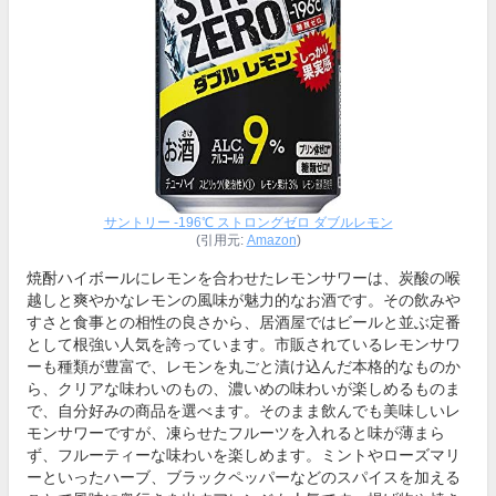
サントリー ‐196℃ ストロングゼロ ダブルレモン
(引用元:
Amazon
)
焼酎ハイボールにレモンを合わせたレモンサワーは、炭酸の喉
越しと爽やかなレモンの風味が魅力的なお酒です。その飲みや
すさと食事との相性の良さから、居酒屋ではビールと並ぶ定番
として根強い人気を誇っています。市販されているレモンサワ
ーも種類が豊富で、レモンを丸ごと漬け込んだ本格的なものか
ら、クリアな味わいのもの、濃いめの味わいが楽しめるものま
で、自分好みの商品を選べます。そのまま飲んでも美味しいレ
モンサワーですが、凍らせたフルーツを入れると味が薄まら
ず、フルーティーな味わいを楽しめます。ミントやローズマリ
ーといったハーブ、ブラックペッパーなどのスパイスを加える