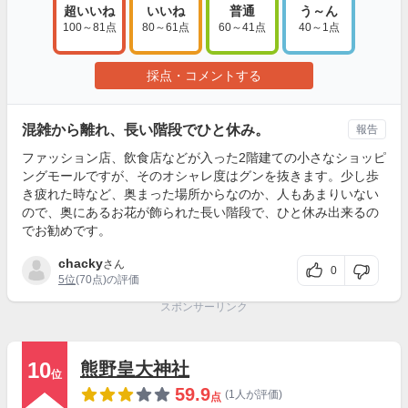
超いいね
いいね
普通
う～ん
100～81点
80～61点
60～41点
40～1点
採点・コメントする
混雑から離れ、長い階段でひと休み。
報告
ファッション店、飲食店などが入った2階建ての小さなショッピ
ングモールですが、そのオシャレ度はグンを抜きます。少し歩
き疲れた時など、奥まった場所からなのか、人もあまりいない
ので、奥にあるお花が飾られた長い階段で、ひと休み出来るの
でお勧めです。
chacky
さん
0
5位
(70点)の評価
スポンサーリンク
10
熊野皇大神社
位
59.9
(1人が評価)
点