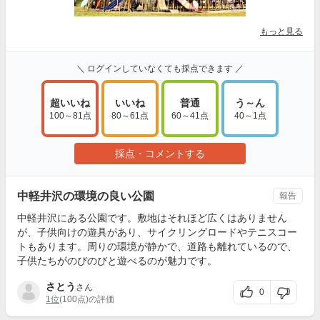
もっと見る
＼ ログインしていなくても採点できます ／
超いいね
いいね
普通
う～ん
100～81点
80～61点
60～41点
40～1点
採点・コメントする
中軽井沢の環境の良い公園
報告
中軽井沢にある公園です。敷地はそれほど広くはありません
が、子供向けの遊具があり、サイクリングロードやテニスコー
トもあります。周りの環境が静かで、道路も離れているので、
子供たちがのびのびと遊べるのが魅力です。
さとう
さん
0
1位
(100点)の評価