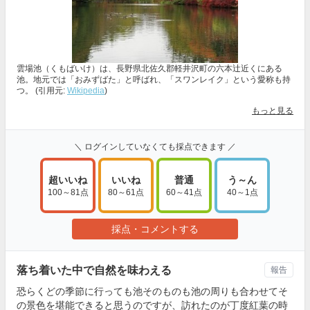
雲場池（くもばいけ）は、長野県北佐久郡軽井沢町の六本辻近くにある
池。地元では「おみずばた」と呼ばれ、「スワンレイク」という愛称も持
つ。 (引用元:
Wikipedia
)
もっと見る
＼ ログインしていなくても採点できます ／
超いいね
いいね
普通
う～ん
100～81点
80～61点
60～41点
40～1点
採点・コメントする
落ち着いた中で自然を味わえる
報告
恐らくどの季節に行っても池そのものも池の周りも合わせてそ
の景色を堪能できると思うのですが、訪れたのが丁度紅葉の時