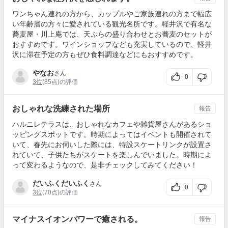
ワンちゃん連れの方から、カップルやご家族連れの方まで幅広
い年齢層の方々に愛されている観光名所です。軽井沢で有名な
蕎麦屋・川上庵では、天ぷらの盛り合わせとお蕎麦のセットが
おすすめです。ワインショップなども充実しているので、軽井
沢に滞在予定の方もぜひ食料調達などにもおすすめです。
やなお
さん
0
3位
(85点)の評価
おしゃれな洗練された場所
報告
ハルニレテラスは、おしゃれなカフェや雑貨屋さんがあるショ
ッピングスポットです。時期によってはイベントも開催されて
いて、春先にお伺いした際には、特設スケートリンクが設置さ
れていて、子供たちがスケートを楽しんでいました。時期によ
って変わるようなので、是非チェックしてみてください！
だいふくだいふく
さん
0
3位
(70点)の評価
マイナスイオンパワーで癒される。
報告