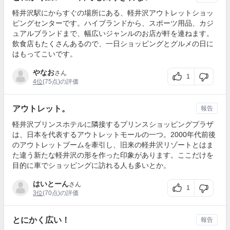
軽井沢駅にからすぐの場所にある、軽井沢アウトレットショッ
ピングセンターです。ハイブランドから、スポーツ用品、カジ
ュアルブランドまで、幅広いジャンルのお店が軒を連ねます。
飲食店もたくさんあるので、一日ショッピングとグルメの日に
はもってこいです。
やなお
さん
1
4位
(75点)の評価
アウトレット。
報告
軽井沢プリンスホテルに隣接するプリンスショッピングプラザ
は、日本を代表するアウトレットモールの一つ。2000年代前後
のアウトレットブームを牽引し、旧来の軽井沢リゾートとはま
た違う新たな軽井沢の形を作った印象があります。ここだけを
目的に車でショッピングに訪れる人も多いとか。
はいとーん
さん
1
3位
(70点)の評価
とにかく広い！
報告