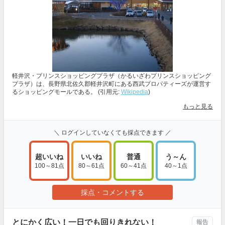
軽井沢・プリンスショッピングプラザ（かるいざわプリンスショッピング
プラザ）は、長野県北佐久郡軽井沢町にある西武プロパティーズが運営す
るショッピングモールである。 (引用元:
Wikipedia
)
もっと見る
＼ ログインしていなくても採点できます ／
超いいね
いいね
普通
う～ん
100～81点
80～61点
60～41点
40～1点
採点・コメントする
とにかく広い！一日でも回りきれない！
報告