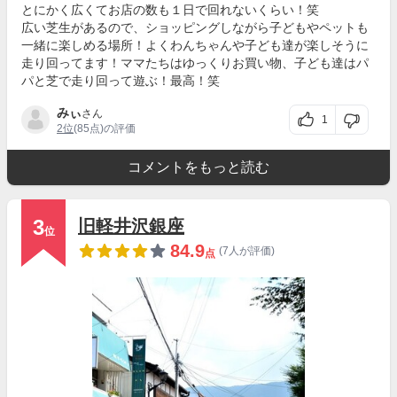
とにかく広くてお店の数も１日で回れないくらい！笑
広い芝生があるので、ショッピングしながら子どもやペットも
一緒に楽しめる場所！よくわんちゃんや子ども達が楽しそうに
走り回ってます！ママたちはゆっくりお買い物、子ども達はパ
パと芝で走り回って遊ぶ！最高！笑
みぃ
さん
1
2位
(85点)の評価
コメントをもっと読む
3
旧軽井沢銀座
位
84.9
(7人が評価)
点