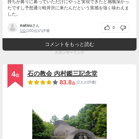
持ちが募りに募っていただけにやっと実現できたと感慨深かっ
たですし予想通り軽井沢に来たんだという実感を強く味わえま
した。
natsu
さん
0
1位
(100点)の評価
コメントをもっと読む
スポンサーリンク
4
石の教会 内村鑑三記念堂
位
83.8
(2人が評価)
点