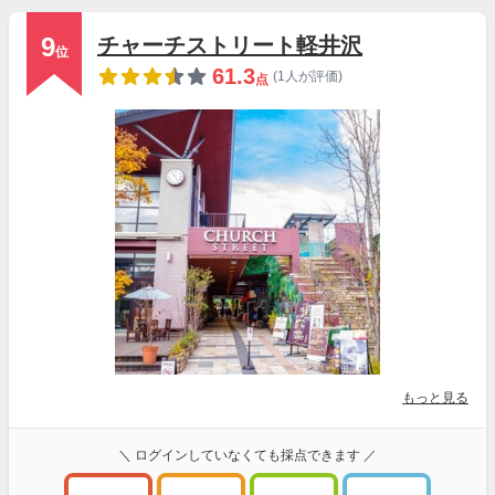
9
チャーチストリート軽井沢
位
61.3
(1人が評価)
点
もっと見る
＼ ログインしていなくても採点できます ／