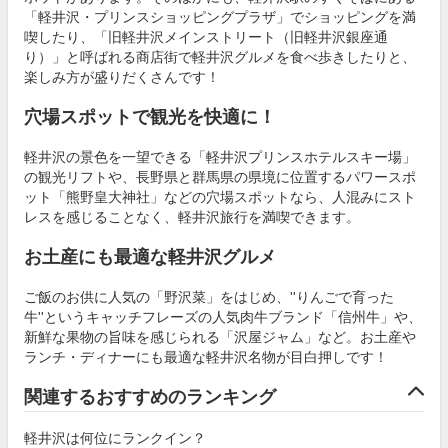
「軽井沢・プリンスショッピングプラザ」でショッピングを満
喫したり、「旧軽井沢メインストリート（旧軽井沢銀座通
り）」と呼ばれる商店街で軽井沢グルメを食べ歩きしたりと、
楽しみ方が盛りだくさんです！
穴場スポットで観光を快適に！
軽井沢の景色を一望できる「軽井沢プリンスホテルスキー場」
の観光リフトや、長野県と群馬県の県境に位置するパワースポ
ット「熊野皇大神社」などの穴場スポットなら、人混みにスト
レスを感じることなく、軽井沢旅行を満喫できます。
お土産にも最適な軽井沢グルメ
ご飯のお供に人気の「野沢菜」をはじめ、''りんごで育った
牛''というキャッチフレーズの人気肉牛ブランド「信州牛」や、
新鮮な果物の旨味を感じられる「沢屋ジャム」など。お土産や
ランチ・ディナーにも最適な軽井沢名物が目白押しです！
関連するおすすめのランキング
軽井沢は何位にランクイン？