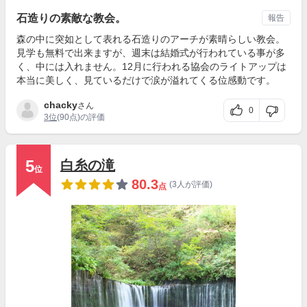
石造りの素敵な教会。
報告
森の中に突如として表れる石造りのアーチが素晴らしい教会。
見学も無料で出来ますが、週末は結婚式が行われている事が多
く、中には入れません。12月に行われる協会のライトアップは
本当に美しく、見ているだけで涙が溢れてくる位感動です。
chacky
さん
0
3位
(90点)の評価
5
白糸の滝
位
80.3
(3人が評価)
点