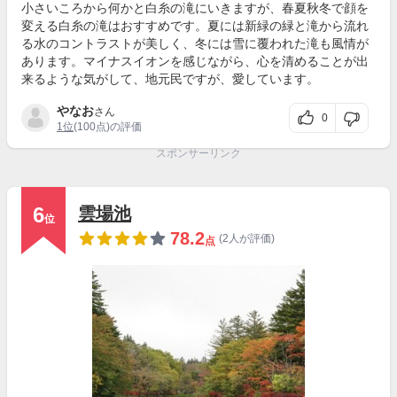
小さいころから何かと白糸の滝にいきますが、春夏秋冬で顔を
変える白糸の滝はおすすめです。夏には新緑の緑と滝から流れ
る水のコントラストが美しく、冬には雪に覆われた滝も風情が
あります。マイナスイオンを感じながら、心を清めることが出
来るような気がして、地元民ですが、愛しています。
やなお
さん
0
1位
(100点)の評価
スポンサーリンク
6
雲場池
位
78.2
(2人が評価)
点