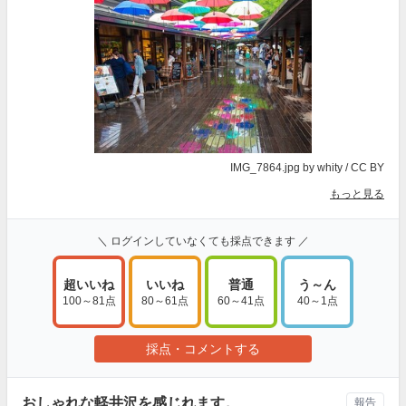
IMG_7864.jpg
by whity /
CC BY
もっと見る
＼ ログインしていなくても採点できます ／
超いいね
いいね
普通
う～ん
100～81点
80～61点
60～41点
40～1点
採点・コメントする
おしゃれな軽井沢を感じれます。
報告