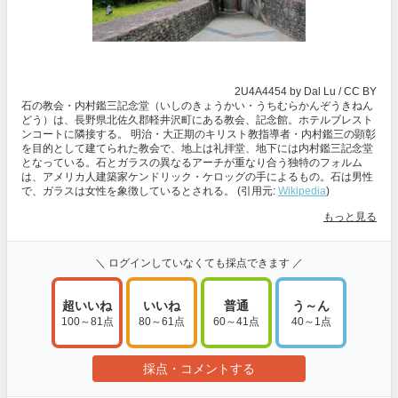
2U4A4454
by Dal Lu /
CC BY
石の教会・内村鑑三記念堂（いしのきょうかい・うちむらかんぞうきねん
どう）は、長野県北佐久郡軽井沢町にある教会、記念館。ホテルブレスト
ンコートに隣接する。 明治・大正期のキリスト教指導者・内村鑑三の顕彰
を目的として建てられた教会で、地上は礼拝堂、地下には内村鑑三記念堂
となっている。石とガラスの異なるアーチが重なり合う独特のフォルム
は、アメリカ人建築家ケンドリック・ケロッグの手によるもの。石は男性
で、ガラスは女性を象徴しているとされる。 (引用元:
Wikipedia
)
もっと見る
＼ ログインしていなくても採点できます ／
超いいね
いいね
普通
う～ん
100～81点
80～61点
60～41点
40～1点
採点・コメントする