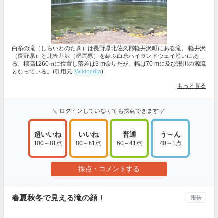
白糸の滝（しらいとのたき）は長野県北佐久郡軽井沢町にある滝。 軽井沢
（長野県）と北軽井沢（群馬県）を結ぶ白糸ハイランドウェイ沿いにあ
る。標高1260ｍに位置し落差は3 m余りだが、幅は70 mに及び湯川の源流
となっている。(引用元:
Wikipedia
)
もっと見る
＼ ログインしていなくても採点できます ／
超いいね
いいね
普通
う～ん
100～81点
80～61点
60～41点
40～1点
採点・コメントする
春夏秋冬で見える滝の顔！
報告