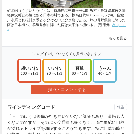
碓氷峠（うすいとうげ）は、群馬県安中市松井田町坂本と長野県北佐久郡
軽井沢町との境にある日本の峠である。標高は約960メートル (m)。信濃
川水系と利根川水系とを分ける中央分水嶺である。峠の長野県側に降った
雨は日本海へ、群馬県側に降った雨は太平洋へ流れる。 (引用元:
Wikipedi
a
)
もっと見る
＼ ログインしていなくても採点できます ／
超いいね
いいね
普通
う～ん
100～81点
80～61点
60～41点
40～1点
採点・コメントする
ワインディングロード
報告
「旧」のほうは整備が行き届いていない部分もあり、道幅も広
くないのですが、そのぶん交通量も多くなく、道の両脇に自然
が溢れるドライブを満喫することができます。特に紅葉の時期