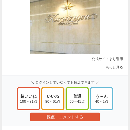
公式サイトより引用
もっと見る
＼ ログインしていなくても採点できます ／
超いいね
いいね
普通
う～ん
100～81点
80～61点
60～41点
40～1点
採点・コメントする