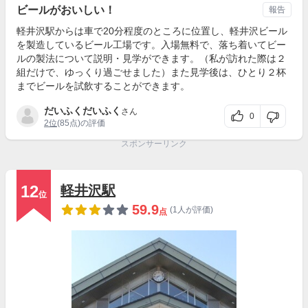
ビールがおいしい！
報告
軽井沢駅からは車で20分程度のところに位置し、軽井沢ビール
を製造しているビール工場です。入場無料で、落ち着いてビー
ルの製法について説明・見学ができます。（私が訪れた際は２
組だけで、ゆっくり過ごせました）また見学後は、ひとり２杯
までビールを試飲することができます。
だいふくだいふく
さん
0
2位
(85点)の評価
スポンサーリンク
12
軽井沢駅
位
59.9
(1人が評価)
点