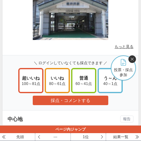
もっと見る
＼ ログインしていなくても採点できます ／
投票・採点
参加
超いいね
いいね
普通
う～ん
100～81点
80～61点
60～41点
40～1点
採点・コメントする
中心地
報告
いわゆる「軽井沢」のイメージの中心にある町で、おしゃれな
ページ内ジャンプ
店と自然が融合した、特に夏には快適な場所です。晴れた空に
先頭
---
1位
結果一覧