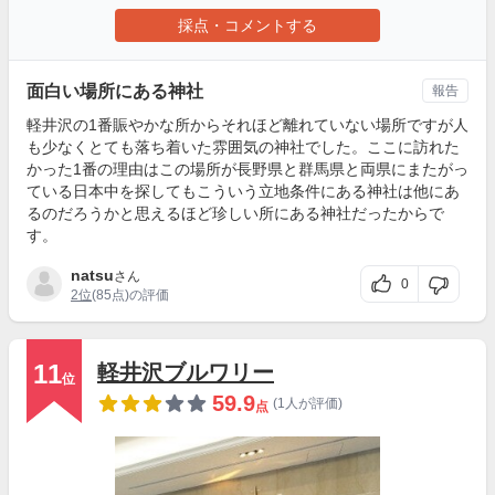
採点・コメントする
面白い場所にある神社
報告
軽井沢の1番賑やかな所からそれほど離れていない場所ですが人
も少なくとても落ち着いた雰囲気の神社でした。ここに訪れた
かった1番の理由はこの場所が長野県と群馬県と両県にまたがっ
ている日本中を探してもこういう立地条件にある神社は他にあ
るのだろうかと思えるほど珍しい所にある神社だったからで
す。
natsu
さん
0
2位
(85点)の評価
11
軽井沢ブルワリー
位
59.9
(1人が評価)
点