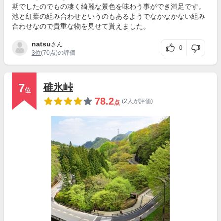
期でしたのでもの凄く綺麗な景色を味わう事ができ満足です。
池と紅葉の組み合わせというのもあるようでなかなかない組み
合わせなので貴重な物を見せて貰えました。
natsu
さん
0
3位
(70点)の評価
7
碓氷峠
位
78.2
(2人が評価)
点