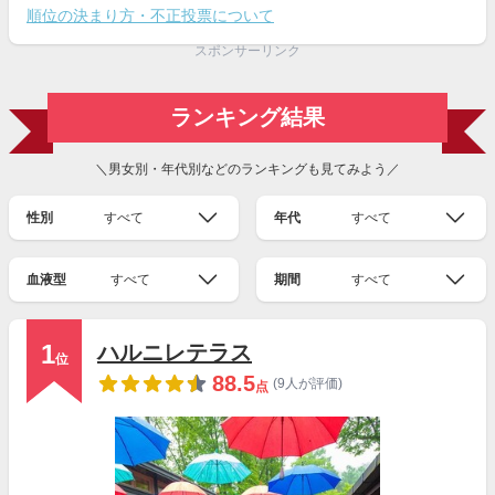
順位の決まり方・不正投票について
スポンサーリンク
ランキング結果
＼男女別・年代別などのランキングも見てみよう／
性別
すべて
年代
すべて
血液型
すべて
期間
すべて
1
ハルニレテラス
位
88.5
(9人が評価)
点