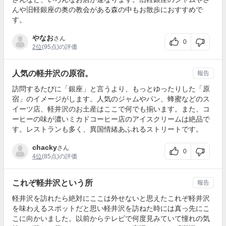
んや旧軽銀座の奥の教会がある森の中もお散歩におすすめで
す。
やなお
さん
0
2位
(95点)の評価
人気の軽井沢の原宿。
報告
訪問するたびに「銀座」と言うより、もっとゆったりした「原
宿」のイメージがします。人気のジャムやパン、蜂蜜などのス
イーツ店、軽井沢のお土産はここで何でも揃います。また、コ
ーヒーの味が濃いミカドコーヒー店のアイスクリームは絶品で
す。レストランも多く、異国情緒あふれるストリートです。
chacky
さん
0
4位
(85点)の評価
これぞ軽井沢という所
報告
軽井沢を訪れたら絶対にここは外せないと思えたこれぞ軽井沢
を味わえるスポットだと思い軽井沢を訪ねた時には真っ先にこ
こに向かいました。以前からテレビで何度見みていて憧れの気