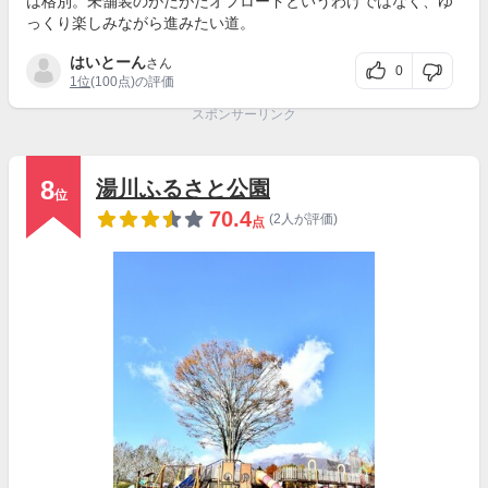
は格別。未舗装のがたがたオフロードというわけではなく、ゆ
っくり楽しみながら進みたい道。
はいとーん
さん
0
1位
(100点)の評価
スポンサーリンク
8
湯川ふるさと公園
位
70.4
(2人が評価)
点