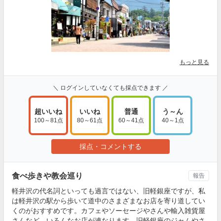
もっと見る
＼ ログインしていなくても採点できます ／
超いいね
いいね
普通
う～ん
100～81点
80～61点
60～41点
40～1点
採点・コメントする
食べ歩きや教会巡り
報告
軽井沢の代名詞といっても過言ではない、旧軽銀座ですが、私
は軽井沢の駅から歩いて道中のさまざまなお店を寄り道してい
くのがおすすめです。カフェやソーセージやさんや輸入雑貨屋
さんなど、いろんなお店が連なります。旧軽銀座のジャムやさ