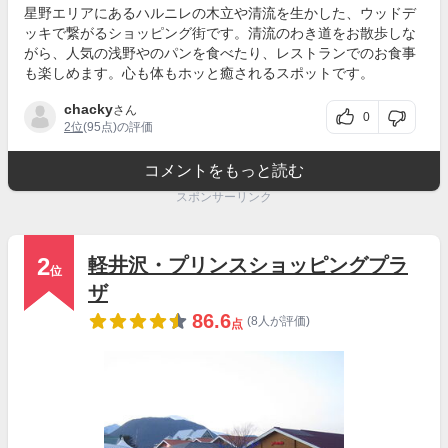
星野エリアにあるハルニレの木立や清流を生かした、ウッドデ
ッキで繋がるショッピング街です。清流のわき道をお散歩しな
がら、人気の浅野やのパンを食べたり、レストランでのお食事
も楽しめます。心も体もホッと癒されるスポットです。
chacky
さん
0
2位
(95点)の評価
コメントをもっと読む
スポンサーリンク
2
軽井沢・プリンスショッピングプラ
位
ザ
86.6
(8人が評価)
点