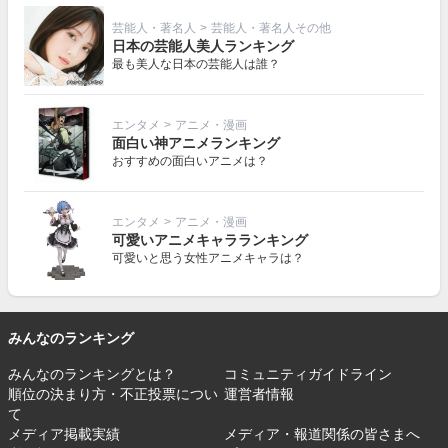
芸能人・著名人
>
芸能人・著名人その他
日本の芸能人美人ランキング
最も美人な日本の芸能人は誰？
エンタメ
>
アニメ・漫画
面白い神アニメランキング
おすすめの面白いアニメは？
エンタメ
>
アニメ・漫画
可愛いアニメキャラランキング
可愛いと思う女性アニメキャラは？
みんなのランキング
みんなのランキングとは？
コミュニティガイドライン
順位の決まり方・不正投票につい
運営者情報
て
メディア掲載実績
メディア・報道関係の皆さまへ