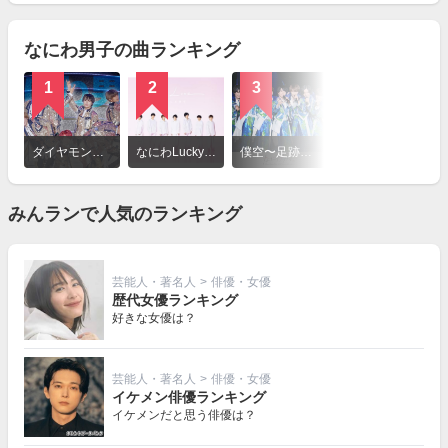
見
る
なにわ男子の曲ランキング
1
2
3
詳
細
ダイヤモンドスマイル / なにわ男子
なにわLucky Boy!! / なにわ男子
僕空〜足跡のない未来〜 / なにわ男子
を
見
る
みんランで人気のランキング
芸能人・著名人
>
俳優・女優
歴代女優ランキング
好きな女優は？
芸能人・著名人
>
俳優・女優
イケメン俳優ランキング
イケメンだと思う俳優は？