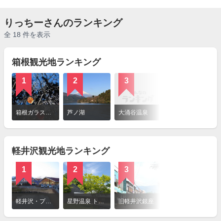
りっちーさんのランキング
全 18 件を表示
箱根観光地ランキング
1
2
3
詳
細
箱根ガラスの森美術館
芦ノ湖
大涌谷温泉
を
見
る
軽井沢観光地ランキング
1
2
3
詳
細
軽井沢・プリンスショッピングプラザ
星野温泉 トンボの湯
旧軽井沢銀座
を
見