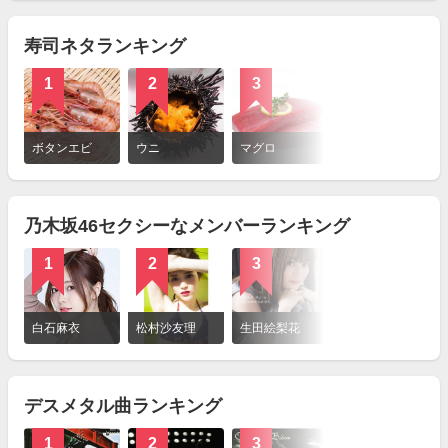
見
る
寿司ネタランキング
1
2
3
4
詳
細
ボタンエビ
ウニ
マグロ
甘エビ
を
見
る
乃木坂46セクシーなメンバーランキング
1
2
3
詳
細
白石麻衣
松村沙友理
生田絵梨花
を
見
る
デスメタル曲ランキング
1
2
3
4