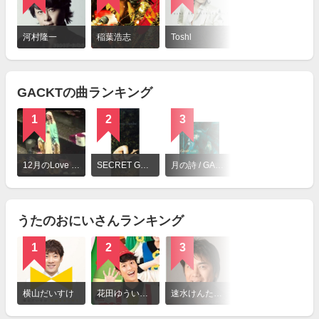
詳
細
河村隆一
稲葉浩志
Toshl
を
見
る
GACKTの曲ランキング
1
2
3
詳
細
12月のLove song / GACKT
SECRET GARDEN / GACKT
月の詩 / GACKT
を
見
る
うたのおにいさんランキング
1
2
3
詳
細
横山だいすけ
花田ゆういちろう
速水けんたろう
を
見