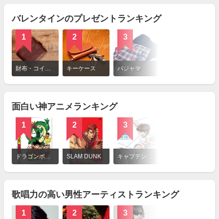
る
バレンタインのプレゼントランキング
1
2
3
4
詳
細
財布・コインケース
キーケース
パジャマ
楽器
を
見
る
面白い神アニメランキング
1
2
3
4
詳
細
ドラゴンボール
SLAM DUNK
キャプテン翼（2018年）
あしたのジョー
を
見
る
歌唱力の高い男性アーティストランキング
1
2
3