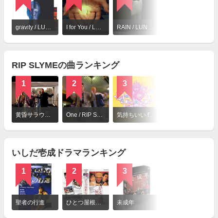
詳
細
gravity / LUNA SEA
I for You / LUNA SEA
RAIN / LUNA SEA
を
見
る
RIP SLYMEの曲ランキング
1
2
3
詳
細
黄昏サラウンド / RIP SLYME
One / RIP SLYME
気持ちいい for Men / RIP SLYME
を
見
る
いしだ壱成ドラマランキング
1
2
3
詳
細
聖者の行進
ひとつ屋根の下
未成年
を