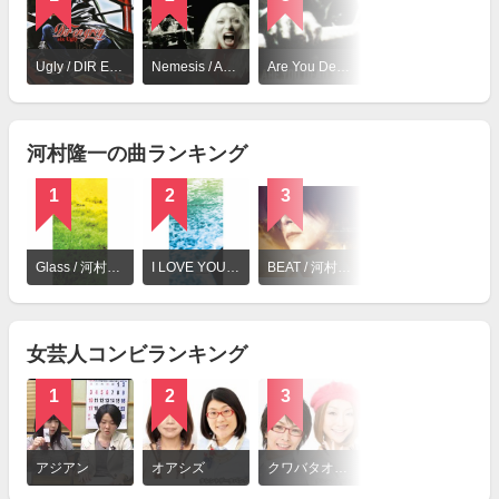
詳
細
Ugly / DIR EN GREY
Nemesis / ARCH ENEMY
Are You Dead Yet / Children Of Bodom
羅刹国 / DIR EN GREY
を
見
る
河村隆一の曲ランキング
1
2
3
詳
細
Glass / 河村隆一
I LOVE YOU / 河村隆一
BEAT / 河村隆一
を
見
る
女芸人コンビランキング
1
2
3
詳
細
アジアン
オアシズ
クワバタオハラ
を