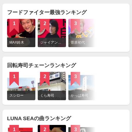
る
フードファイター最強ランキング
1
2
3
詳
細
MAX鈴木
ジャイアント白田
菅原初代
を
見
る
回転寿司チェーンランキング
1
2
3
詳
細
スシロー
くら寿司
かっぱ寿司
を
見
る
LUNA SEAの曲ランキング
1
2
3