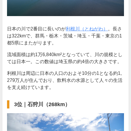
日本の川で2番目に長いのが
利根川（とねがわ）
。長さ
は322kmで、群馬・栃木・茨城・埼玉・千葉・東京の1
都5県にまたがります。
流域面積は約1万6,840km²となっていて、川の規模とし
ては日本一。この数値は埼玉県の約4倍の大きさです。
利根川は周辺に日本の人口のおよそ10分の1となる約1,
279万人が住んでおり、飲料水の水源として人々の生活
を支え続けています。
3位｜石狩川（268km）