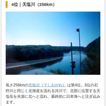
4位｜天塩川（256km）
長さ256kmの
天塩川（てしおがわ）
は第4位。3位の石
狩川と同じく北海道を流れる河川で、北部に位置する天
塩岳を水源に北へと流れ、最終的に日本海へと注ぎ込み
ます。