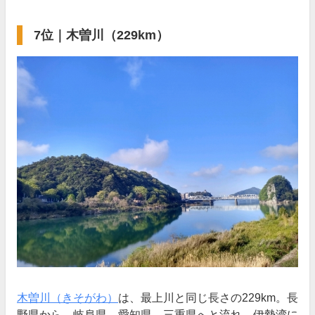
7位｜木曽川（229km）
木曽川（きそがわ）
は、最上川と同じ長さの229km。長
野県から、岐阜県、愛知県、三重県へと流れ、伊勢湾に