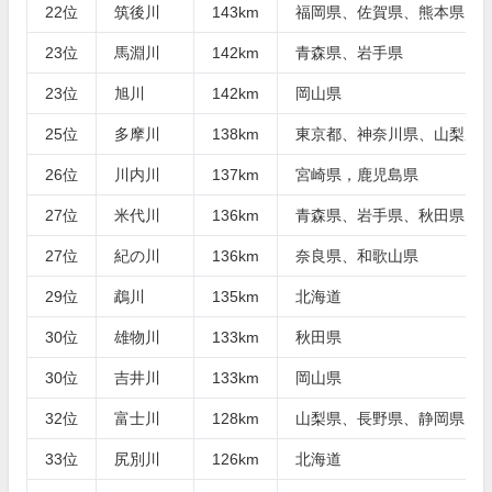
22位
筑後川
143km
福岡県、佐賀県、熊本県、
23位
馬淵川
142km
青森県、岩手県
23位
旭川
142km
岡山県
25位
多摩川
138km
東京都、神奈川県、山梨県
26位
川内川
137km
宮崎県，鹿児島県
27位
米代川
136km
青森県、岩手県、秋田県
27位
紀の川
136km
奈良県、和歌山県
29位
鵡川
135km
北海道
30位
雄物川
133km
秋田県
30位
吉井川
133km
岡山県
32位
富士川
128km
山梨県、長野県、静岡県
33位
尻別川
126km
北海道