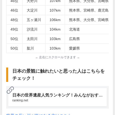
46位
大野川
107km
熊本県、大分県、宮崎県
46位
大淀川
107km
熊本県、宮崎県、鹿児島県
48位
五ヶ瀬川
106km
熊本県、大分県、宮崎県
49位
沙流川
104km
北海道
50位
太田川
103km
広島県
50位
肱川
103km
愛媛県
← 左右にスクロールできます →
日本の景観に触れたいと思った人はこちらを
チェック！
日本の世界遺産人気ランキング！みんながおすすめする場所は？｜みんなのランキング
ranking.net