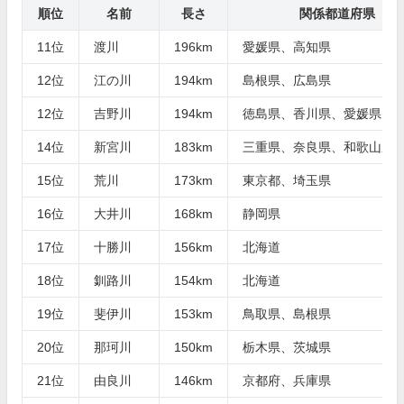
順位
名前
長さ
関係都道府県
11位
渡川
196km
愛媛県、高知県
12位
江の川
194km
島根県、広島県
12位
吉野川
194km
徳島県、香川県、愛媛県、
14位
新宮川
183km
三重県、奈良県、和歌山県
15位
荒川
173km
東京都、埼玉県
16位
大井川
168km
静岡県
17位
十勝川
156km
北海道
18位
釧路川
154km
北海道
19位
斐伊川
153km
鳥取県、島根県
20位
那珂川
150km
栃木県、茨城県
21位
由良川
146km
京都府、兵庫県