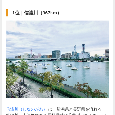
1位｜信濃川（367km）
信濃川（しなのがわ）
は、新潟県と長野県を流れる一