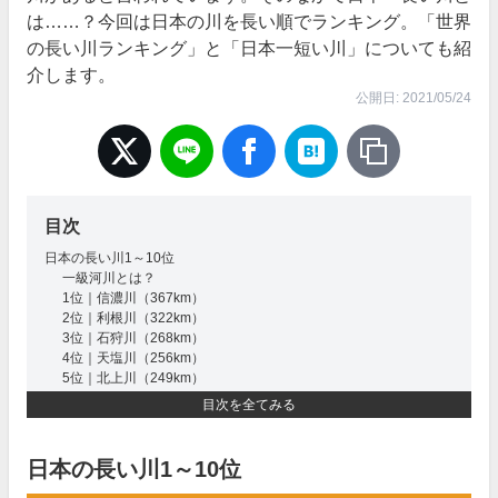
は……？今回は日本の川を長い順でランキング。「世界
の長い川ランキング」と「日本一短い川」についても紹
介します。
公開日: 2021/05/24
目次
日本の長い川1～10位
一級河川とは？
1位｜信濃川（367km）
2位｜利根川（322km）
3位｜石狩川（268km）
4位｜天塩川（256km）
5位｜北上川（249km）
6位｜阿武隈川（239km）
目次を全てみる
7位｜最上川（229km）
7位｜木曽川（229km）
9位｜天竜川（213km）
日本の長い川1～10位
10位｜阿賀野川（210km）