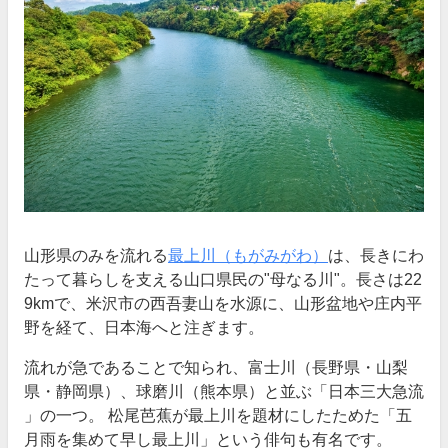
山形県のみを流れる
最上川（もがみがわ）
は、長きにわ
たって暮らしを支える山口県民の"母なる川"。長さは22
9kmで、米沢市の西吾妻山を水源に、山形盆地や庄内平
野を経て、日本海へと注ぎます。
流れが急であることで知られ、富士川（長野県・山梨
県・静岡県）、球磨川（熊本県）と並ぶ「日本三大急流
」の一つ。 松尾芭蕉が最上川を題材にしたためた「五
月雨を集めて早し最上川」という俳句も有名です。