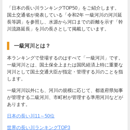
日本の長い川11～50位
日本の景観に触れたいと思った人はこちらをチェック！
「日本の長い川ランキングTOP50」をご紹介します。
逆に日本一短い川は？
国土交通省が発表している「令和2年 一級河川の河川延
世界の長い川ランキングTOP3
1位｜ナイル川（6,695km）
長等調」を参照し、水源から河口までの距離を示す「幹
2位｜アマゾン川（6,516km）
川流路延長」を川の長さとして掲載しています。
3位｜長江（6,380km）
おすすめのランキング
こちらの調査記事もおすすめ！
一級河川とは？
みんなのランキングでは随時投票受付中！
本ランキングで登場するのはすべて「一級河川」です。
一級河川とは、国土保全上または国民経済上特に重要な
河川として国土交通大臣が指定・管理する川のことを指
します。
一級河川以外にも、河川の規模に応じて、都道府県知事
が管理する二級河川、市町村が管理する準用河川などが
あります。
日本の長い川11～50位
世界の長い川ランキングTOP3