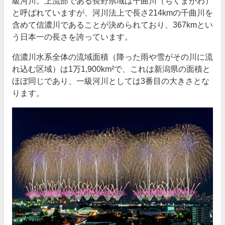
級河川。上流部である長野県域は千曲川（ちくまがわ）
と呼ばれていますが、河川法上で長さ214kmの千曲川を
含めて信濃川であることが決められており、367kmとい
う日本一の長さを誇っています。
信濃川水系全体の流域面積（降った雨や雪がその川に流
れ込む区域）は1万1,900km²で、これは新潟県の面積と
ほぼ同じであり、一級河川としては3番目の大きさとな
ります。